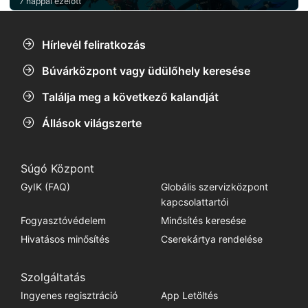
7 nappal ezelőtt
Hírlevél feliratkozás
Búvárközpont vagy üdülőhely keresése
Találja meg a következő kalandját
Állások világszerte
Súgó Központ
GyIK (FAQ)
Globális szervizközpont
kapcsolattartói
Fogyasztóvédelem
Minősítés keresése
Hivatásos minősítés
Cserekártya rendelése
Szolgáltatás
Ingyenes regisztráció
App Letöltés