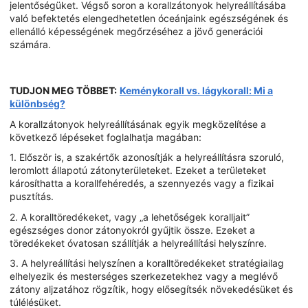
jelentőségüket. Végső soron a korallzátonyok helyreállításába
való befektetés elengedhetetlen óceánjaink egészségének és
ellenálló képességének megőrzéséhez a jövő generációi
számára.
TUDJON MEG TÖBBET:
Keménykorall vs. lágykorall: Mi a
különbség?
A korallzátonyok helyreállításának egyik megközelítése a
következő lépéseket foglalhatja magában:
1. Először is, a szakértők azonosítják a helyreállításra szoruló,
leromlott állapotú zátonyterületeket. Ezeket a területeket
károsíthatta a korallfehéredés, a szennyezés vagy a fizikai
pusztítás.
2. A koralltöredékeket, vagy „a lehetőségek koralljait”
egészséges donor zátonyokról gyűjtik össze. Ezeket a
töredékeket óvatosan szállítják a helyreállítási helyszínre.
3. A helyreállítási helyszínen a koralltöredékeket stratégiailag
elhelyezik és mesterséges szerkezetekhez vagy a meglévő
zátony aljzatához rögzítik, hogy elősegítsék növekedésüket és
túlélésüket.