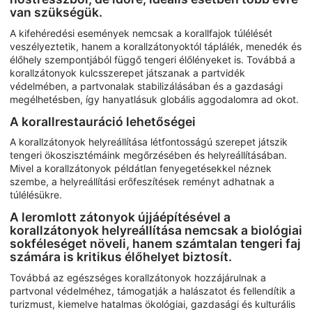
van szükségük.
A kifehéredési események nemcsak a korallfajok túlélését
veszélyeztetik, hanem a korallzátonyoktól táplálék, menedék és
élőhely szempontjából függő tengeri élőlényeket is. Továbbá a
korallzátonyok kulcsszerepet játszanak a partvidék
védelmében, a partvonalak stabilizálásában és a gazdasági
megélhetésben, így hanyatlásuk globális aggodalomra ad okot.
A korallrestauráció lehetőségei
A korallzátonyok helyreállítása létfontosságú szerepet játszik
tengeri ökoszisztémáink megőrzésében és helyreállításában.
Mivel a korallzátonyok példátlan fenyegetésekkel néznek
szembe, a helyreállítási erőfeszítések reményt adhatnak a
túlélésükre.
A leromlott zátonyok újjáépítésével a
korallzátonyok helyreállítása nemcsak a biológiai
sokféleséget növeli, hanem számtalan tengeri faj
számára is kritikus élőhelyet biztosít.
Továbbá az egészséges korallzátonyok hozzájárulnak a
partvonal védelméhez, támogatják a halászatot és fellendítik a
turizmust, kiemelve hatalmas ökológiai, gazdasági és kulturális