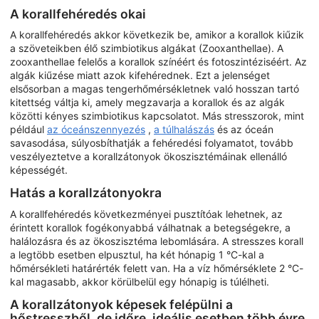
A korallfehéredés okai
A korallfehéredés akkor következik be, amikor a korallok kiűzik
a szöveteikben élő szimbiotikus algákat (Zooxanthellae). A
zooxanthellae felelős a korallok színéért és fotoszintéziséért. Az
algák kiűzése miatt azok kifehérednek. Ezt a jelenséget
elsősorban a magas tengerhőmérsékletnek való hosszan tartó
kitettség váltja ki, amely megzavarja a korallok és az algák
közötti kényes szimbiotikus kapcsolatot. Más stresszorok, mint
például
az óceánszennyezés
,
a túlhalászás
és az óceán
savasodása, súlyosbíthatják a fehéredési folyamatot, tovább
veszélyeztetve a korallzátonyok ökoszisztémáinak ellenálló
képességét.
Hatás a korallzátonyokra
A korallfehéredés következményei pusztítóak lehetnek, az
érintett korallok fogékonyabbá válhatnak a betegségekre, a
halálozásra és az ökoszisztéma lebomlására. A stresszes korall
a legtöbb esetben elpusztul, ha két hónapig 1 °C-kal a
hőmérsékleti határérték felett van. Ha a víz hőmérséklete 2 °C-
kal magasabb, akkor körülbelül egy hónapig is túlélheti.
A korallzátonyok képesek felépülni a
hőstresszből, de időre, ideális esetben több évre