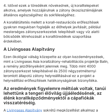
4. Idővel ezek a töredékek növekednek, új koralltelepeket
alkotva, amelyek hozzájárulnak a zátony ökoszisztémájának
általános egészségéhez és sokféleségéhez.
A korallátültetés mellett a korall-restaurációs erőfeszítések
gyakran magukban foglalják az élőhelyek javítását, például
mesterséges zátonyszerkezetek telepítését vagy víz alatti
bölcsődék létrehozását a koralltöredékek szaporítása
érdekében.
A Livingseas Alapítvány
Ezen ökológiai válság közepette az olyan kezdeményezések,
mint a Livingseas Asia korallzátony-rehabilitációs projektje Balin,
a remény jelzőfényeiként jelennek meg. Több mint 4000
zátonyszerkezet telepítésével és 2500 négyzetméternyi
leromlott állapotú zátony helyreállításával ez a projekt a
helyreállítási erőfeszítések hatékonyságának bizonyítéka.
Az eredmények figyelemre méltóak voltak, tanúi
lehettünk a tengeri élővilág újjáéledésének, az
élénk korallképződményektől a cápafiókák
visszatéréséig.
A
Livingseas Alapítvány
sokrétű megközelítést alkalmaz a