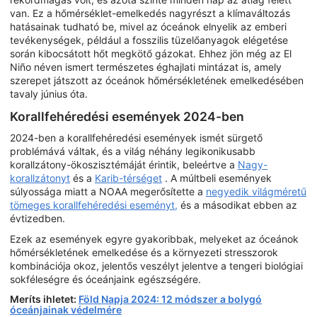
van. Ez a hőmérséklet-emelkedés nagyrészt a klímaváltozás
hatásainak tudható be, mivel az óceánok elnyelik az emberi
tevékenységek, például a fosszilis tüzelőanyagok elégetése
során kibocsátott hőt megkötő gázokat. Ehhez jön még az El
Niño néven ismert természetes éghajlati mintázat is, amely
szerepet játszott az óceánok hőmérsékletének emelkedésében
tavaly június óta.
Korallfehéredési események 2024-ben
2024-ben a korallfehéredési események ismét sürgető
problémává váltak, és a világ néhány legikonikusabb
korallzátony-ökoszisztémáját érintik, beleértve a
Nagy-
korallzátonyt
és a
Karib-térséget
. A múltbeli események
súlyossága miatt a NOAA megerősítette a
negyedik világméretű
tömeges korallfehéredési eseményt,
és a másodikat ebben az
évtizedben.
Ezek az események egyre gyakoribbak, melyeket az óceánok
hőmérsékletének emelkedése és a környezeti stresszorok
kombinációja okoz, jelentős veszélyt jelentve a tengeri biológiai
sokféleségre és óceánjaink egészségére.
Meríts ihletet:
Föld Napja 2024: 12 módszer a bolygó
óceánjainak védelmére