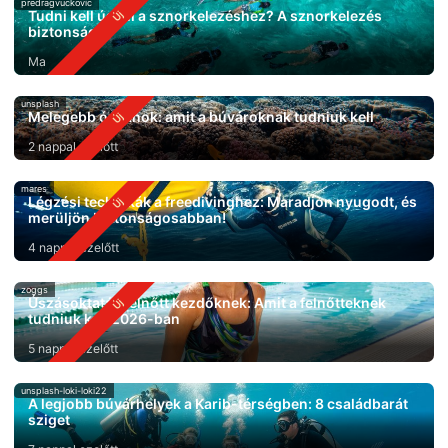
predragvuckovic
Tudni kell úszni a sznorkelezéshez? A sznorkelezés
biztonsága
Ma
unsplash
Melegebb óceánok: amit a búvároknak tudniuk kell
2 nappal ezelőtt
mares
Légzési technikák a freedivinghez: Maradjon nyugodt, és
merüljön biztonságosabban!
4 nappal ezelőtt
zoggs
Úszásoktatás felnőtt kezdőknek: Amit a felnőtteknek
tudniuk kell 2026-ban
5 nappal ezelőtt
unsplash-loki-loki22
A legjobb búvárhelyek a Karib-térségben: 8 családbarát
sziget