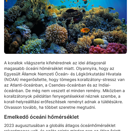
A korallok világszerte kifehérednek az idei átlagosnál
magasabb óceáni hőmérséklet miatt. Olyannyira, hogy az
Egyesült Államok Nemzeti Óceán- és Légkörkutatási Hivatala
(NOAA) megerősítette, hogy tömeges korallzátony-stressz van
az Atlanti-óceánban, a Csendes-óceánban és az Indiai-
óceánban. De még nem veszett el minden remény. Miközben a
korallzátonyok példátlan fenyegetésekkel néznek szembe, a
korall-helyreállítási erőfeszítések reményt adnak a túlélésükre.
Olvasson tovább, ha többet szeretne megtudni.
Emelkedő óceáni hőmérséklet
2023 augusztusában a globális átlagos óceánhőmérséklet
rekordmagas volt, és azóta szinte minden nap az átlag felett