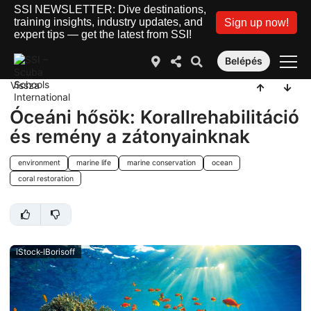
SSI NEWSLETTER: Dive destinations,
training insights, industry updates, and
Sign up now!
expert tips — get the latest from SSI!
Belépés
Vissza
Óceáni hősök: Korallrehabilitáció
és remény a zátonyainknak
environment
marine life
marine conservation
ocean
coral restoration
iStock-IBorisoff