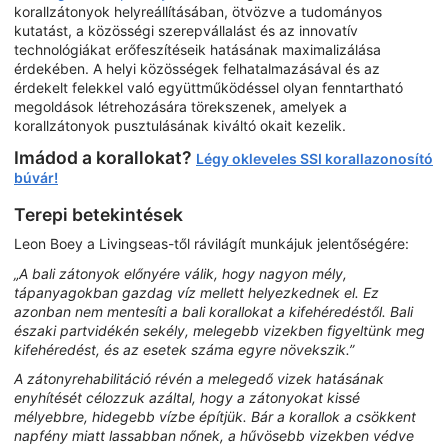
korallzátonyok helyreállításában, ötvözve a tudományos
kutatást, a közösségi szerepvállalást és az innovatív
technológiákat erőfeszítéseik hatásának maximalizálása
érdekében. A helyi közösségek felhatalmazásával és az
érdekelt felekkel való együttműködéssel olyan fenntartható
megoldások létrehozására törekszenek, amelyek a
korallzátonyok pusztulásának kiváltó okait kezelik.
Imádod a korallokat?
Légy okleveles SSI korallazonosító
búvár!
Terepi betekintések
Leon Boey a Livingseas-től rávilágít munkájuk jelentőségére:
„A bali zátonyok előnyére válik, hogy nagyon mély,
tápanyagokban gazdag víz mellett helyezkednek el. Ez
azonban nem mentesíti a bali korallokat a kifehéredéstől. Bali
északi partvidékén sekély, melegebb vizekben figyeltünk meg
kifehéredést, és az esetek száma egyre növekszik.”
A zátonyrehabilitáció révén a melegedő vizek hatásának
enyhítését célozzuk azáltal, hogy a zátonyokat kissé
mélyebbre, hidegebb vízbe építjük. Bár a korallok a csökkent
napfény miatt lassabban nőnek, a hűvösebb vizekben védve