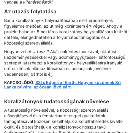
vannak a kifehéredéstől."
Az utazás folytatása
Bár a korallzátonyok helyreállításában elért eredmények
figyelemre méltóak, az út még korántsem ért véget. Ahogy a
projekt halad az 5 hektáros korallzátony helyreállítására kitűzött
cél felé, elengedhetetlen a folyamatos támogatás és a
közösségi szerepvállalás.
Hogyan vehetsz részt? Akár önkéntes munkával, oktatási
kezdeményezésekkel vagy adománygyűjtéssel, létfontosságú
szerepet játszhatsz a korallzátonyok helyreállítására irányuló
erőfeszítések előmozdításában és óceánjaink jövőjének
védelmében, bárhol is élj.
KAPCSOLÓDÓ:
SSI x Edges of Earth: Hogyan küzdenek Srí
Lanka búvárai az óceán jövőjéért
Korallzátonyok tudatosságának növelése
A tudatosság növelésével, a közösségi szerepvállalás
elősegítésével és a fenntartható tengeri gyakorlatok
támogatásával közösen kezelhetjük a korallfehéredés kiváltó
okait, és biztosíthatjuk a korallzátonyok hosszú távú
életképességét világszerte. Együtt érdemi változást érhetünk el