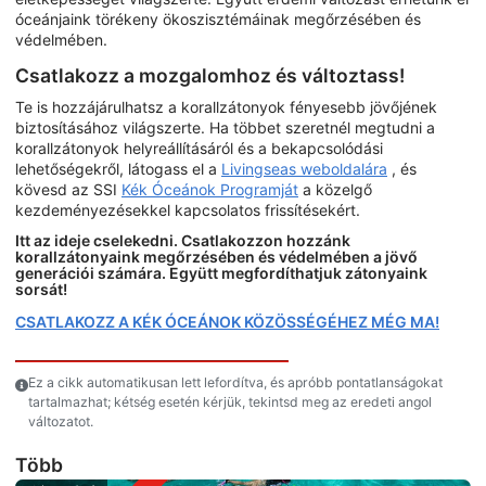
óceánjaink törékeny ökoszisztémáinak megőrzésében és
védelmében.
Csatlakozz a mozgalomhoz és változtass!
Te is hozzájárulhatsz a korallzátonyok fényesebb jövőjének
biztosításához világszerte. Ha többet szeretnél megtudni a
korallzátonyok helyreállításáról és a bekapcsolódási
lehetőségekről, látogass el a
Livingseas weboldalára
, és
kövesd az SSI
Kék Óceánok Programját
a közelgő
kezdeményezésekkel kapcsolatos frissítésekért.
Itt az ideje cselekedni. Csatlakozzon hozzánk
korallzátonyaink megőrzésében és védelmében a jövő
generációi számára. Együtt megfordíthatjuk zátonyaink
sorsát!
CSATLAKOZZ A KÉK ÓCEÁNOK KÖZÖSSÉGÉHEZ MÉG MA!
Ez a cikk automatikusan lett lefordítva, és apróbb pontatlanságokat
tartalmazhat; kétség esetén kérjük, tekintsd meg az eredeti angol
változatot.
Több