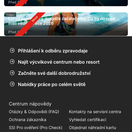
Před 5 dny
zoggs
Lekce plavání pro dospělé začátečníky: Co by dospělí
měli vědět v roce 2026
Před 6 dny
Přihlášení k odběru zpravodaje
Najít výcvikové centrum nebo resort
Začněte své další dobrodružství
Nabídky práce po celém světě
Centrum nápovědy
Otázky & Odpovědi (FAQ)
Kontakty na servisní centra
Ochrana zákazníka
Vyhledat certifikaci
SSI Pro ověření (Pro Check)
Objednat náhradní kartu