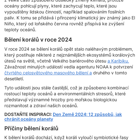
oceány pohlcují plyny, které zachycují teplo, které jsou
vypouštěny lidskou činností, například spalováním fosilních
paliv. K tomu se přidává i přirozený klimatický jev známý jako El
Niño, který od loňského června rovněž přispívá ke zvýšení
teploty oceánů.
Bělení korálů v roce 2024
V roce 2024 se bělení korálů opět stalo naléhavým problémem,
který postihuje některé z nejznámějších ekosystémů korálových
útesů na světě, včetně Velkého bariérového útesu
a Karibiku.
Závažnost minulých událostí vedla agenturu NOAA k potvrzení
čtvrtého celosvětového masového bělení a
druhého v tomto
desetiletí.
Tyto události jsou stále častější, což je způsobeno kombinací
rostoucí teploty oceánů a environmentálních stresorů, které
představují významné hrozby pro mořskou biologickou
rozmanitost a zdraví našich oceánů.
DOSTAŇTE INSPIRACI:
Den Země 2024: 12 způsobů, jak
chránit oceány planety
Příčiny bělení korálů
K bělení korálů dochází, když koráli vyloučí symbiotické řasy