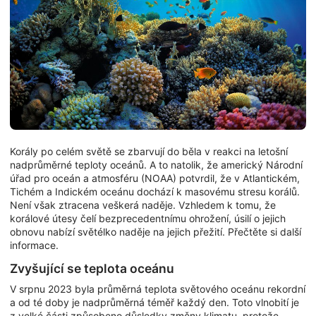
Korály po celém světě se zbarvují do běla v reakci na letošní
nadprůměrné teploty oceánů. A to natolik, že americký Národní
úřad pro oceán a atmosféru (NOAA) potvrdil, že v Atlantickém,
Tichém a Indickém oceánu dochází k masovému stresu korálů.
Není však ztracena veškerá naděje. Vzhledem k tomu, že
korálové útesy čelí bezprecedentnímu ohrožení, úsilí o jejich
obnovu nabízí světélko naděje na jejich přežití. Přečtěte si další
informace.
Zvyšující se teplota oceánu
V srpnu 2023 byla průměrná teplota světového oceánu rekordní
a od té doby je nadprůměrná téměř každý den. Toto vlnobití je
z velké části způsobeno důsledky změny klimatu, protože