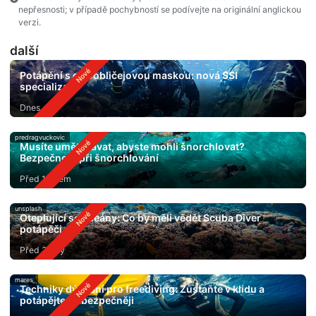
nepřesnosti; v případě pochybností se podívejte na originální anglickou
verzi.
další
Potápění s celoobličejovou maskou: nová SSI
specializace
Dnes
predragvuckovic
Musíte umět plavat, abyste mohli šnorchlovat?
Bezpečnost při šnorchlování
Před 1 dnem
unsplash
Oteplující se oceány: Co by měli vědět Scuba Diver
potápěči
Před 3 dny
mares
Techniky dýchání pro freediving: Zůstaňte v klidu a
potápějte se bezpečněji