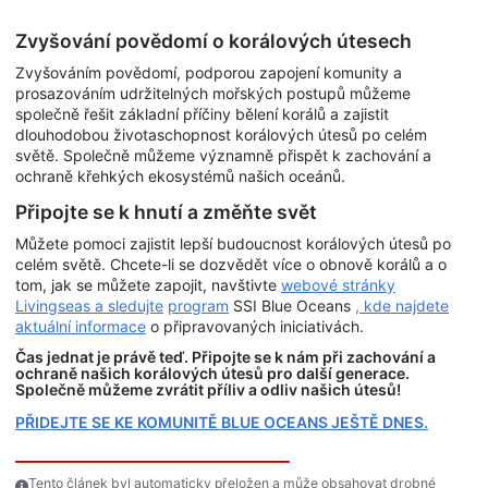
Zvyšování povědomí o korálových útesech
Zvyšováním povědomí, podporou zapojení komunity a
prosazováním udržitelných mořských postupů můžeme
společně řešit základní příčiny bělení korálů a zajistit
dlouhodobou životaschopnost korálových útesů po celém
světě. Společně můžeme významně přispět k zachování a
ochraně křehkých ekosystémů našich oceánů.
Připojte se k hnutí a změňte svět
Můžete pomoci zajistit lepší budoucnost korálových útesů po
celém světě. Chcete-li se dozvědět více o obnově korálů a o
tom, jak se můžete zapojit, navštivte
webové stránky
Livingseas a sledujte
program
SSI Blue Oceans
, kde najdete
aktuální informace
o připravovaných iniciativách.
Čas jednat je právě teď. Připojte se k nám při zachování a
ochraně našich korálových útesů pro další generace.
Společně můžeme zvrátit příliv a odliv našich útesů!
PŘIDEJTE SE KE KOMUNITĚ BLUE OCEANS JEŠTĚ DNES.
Tento článek byl automaticky přeložen a může obsahovat drobné