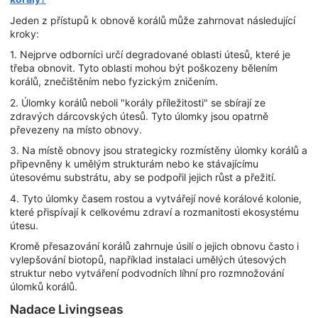
Jeden z přístupů k obnově korálů může zahrnovat následující
kroky:
1. Nejprve odborníci určí degradované oblasti útesů, které je
třeba obnovit. Tyto oblasti mohou být poškozeny bělením
korálů, znečištěním nebo fyzickým zničením.
2. Úlomky korálů neboli "korály příležitosti" se sbírají ze
zdravých dárcovských útesů. Tyto úlomky jsou opatrně
převezeny na místo obnovy.
3. Na místě obnovy jsou strategicky rozmístěny úlomky korálů a
připevněny k umělým strukturám nebo ke stávajícímu
útesovému substrátu, aby se podpořil jejich růst a přežití.
4. Tyto úlomky časem rostou a vytvářejí nové korálové kolonie,
které přispívají k celkovému zdraví a rozmanitosti ekosystému
útesu.
Kromě přesazování korálů zahrnuje úsilí o jejich obnovu často i
vylepšování biotopů, například instalaci umělých útesových
struktur nebo vytváření podvodních líhní pro rozmnožování
úlomků korálů.
Nadace Livingseas