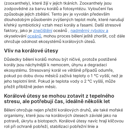
(zooxanthely), které žijí v jejich tkáních. Zooxanthely jsou
zodpovědné za barvu korálů a fotosyntézu. Vyloučení řas
způsobuje jejich zbělání. Tento jev je vyvolán především
dlouhodobým působením zvýšených teplot moře, které narušují
křehký symbiotický vztah mezi korály a řasami. Další stresové
faktory, jako je
znečištění
oceánů
,
nadměrný rybolov a
okyselování
oceánů
, mohou proces bělení ještě zhoršit, což dále
ohrožuje odolnost ekosystémů korálových útesů.
Vliv na korálové útesy
Důsledky bělení korálů mohou být ničivé, protože postižené
korály jsou náchylnější k nemocem, úhynu a degradaci
ekosystému. Stresovaný korál ve většině případů odumře,
pokud po dobu dvou měsíců zažívá teploty o 1 °C vyšší, než je
jeho teplotní limit. Pokud je teplota vody o 2 °C vyšší, může
přežít přibližně jeden měsíc.
Korálové útesy se mohou zotavit z tepelného
stresu, ale potřebují čas, ideálně několik let
Bělení ohrožuje nejen přežití korálových druhů, ale také mořské
organismy, které jsou na korálových útesech závislé jako na
potravě, úkrytu a biotopech. Korálové útesy navíc hrají klíčovou
roli při ochraně pobřeží, stabilizaci pobřežní linie a