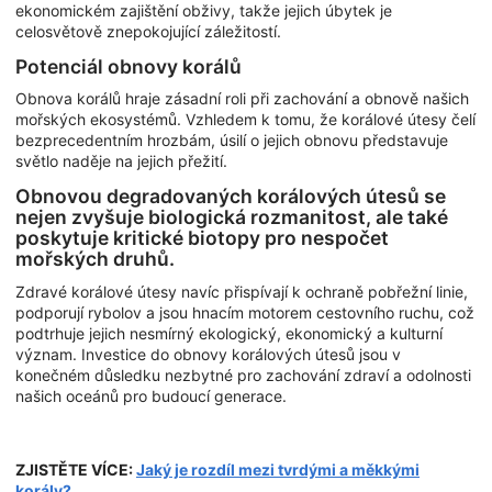
ekonomickém zajištění obživy, takže jejich úbytek je
celosvětově znepokojující záležitostí.
Potenciál obnovy korálů
Obnova korálů hraje zásadní roli při zachování a obnově našich
mořských ekosystémů. Vzhledem k tomu, že korálové útesy čelí
bezprecedentním hrozbám, úsilí o jejich obnovu představuje
světlo naděje na jejich přežití.
Obnovou degradovaných korálových útesů se
nejen zvyšuje biologická rozmanitost, ale také
poskytuje kritické biotopy pro nespočet
mořských druhů.
Zdravé korálové útesy navíc přispívají k ochraně pobřežní linie,
podporují rybolov a jsou hnacím motorem cestovního ruchu, což
podtrhuje jejich nesmírný ekologický, ekonomický a kulturní
význam. Investice do obnovy korálových útesů jsou v
konečném důsledku nezbytné pro zachování zdraví a odolnosti
našich oceánů pro budoucí generace.
ZJISTĚTE VÍCE:
Jaký je rozdíl mezi tvrdými a měkkými
korály?