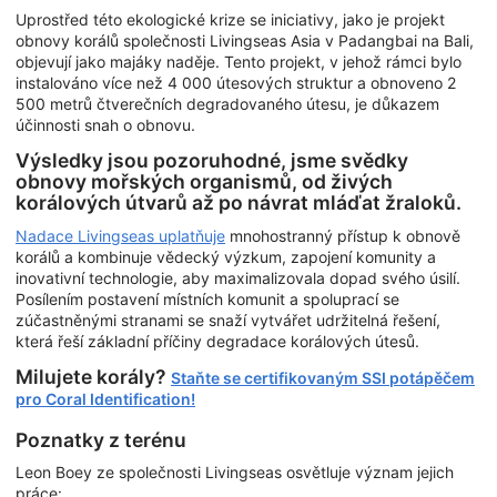
Uprostřed této ekologické krize se iniciativy, jako je projekt
obnovy korálů společnosti Livingseas Asia v Padangbai na Bali,
objevují jako majáky naděje. Tento projekt, v jehož rámci bylo
instalováno více než 4 000 útesových struktur a obnoveno 2
500 metrů čtverečních degradovaného útesu, je důkazem
účinnosti snah o obnovu.
Výsledky jsou pozoruhodné, jsme svědky
obnovy mořských organismů, od živých
korálových útvarů až po návrat mláďat žraloků.
Nadace Livingseas uplatňuje
mnohostranný přístup k obnově
korálů a kombinuje vědecký výzkum, zapojení komunity a
inovativní technologie, aby maximalizovala dopad svého úsilí.
Posílením postavení místních komunit a spoluprací se
zúčastněnými stranami se snaží vytvářet udržitelná řešení,
která řeší základní příčiny degradace korálových útesů.
Milujete korály?
Staňte se certifikovaným SSI potápěčem
pro Coral Identification!
Poznatky z terénu
Leon Boey ze společnosti Livingseas osvětluje význam jejich
práce: