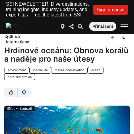
SSI NEWSLETTER: Dive destinations,
training insights, industry updates, and
Sign up now!
expert tips — get the latest from SSI!
Přihlášení
zpět
Hrdinové oceánu: Obnova korálů
a naděje pro naše útesy
environment
marine life
marine conservation
ocean
coral restoration
iStock-IBorisoff