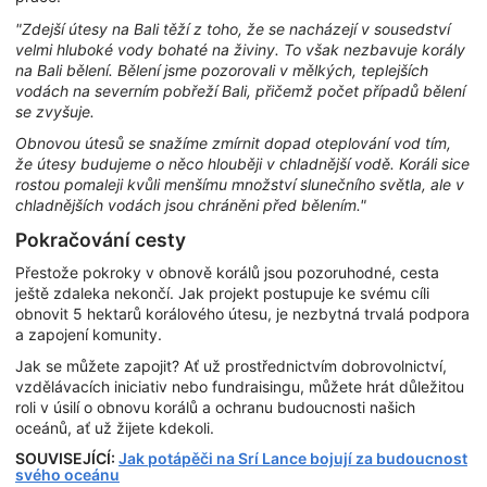
"Zdejší útesy na Bali těží z toho, že se nacházejí v sousedství
velmi hluboké vody bohaté na živiny. To však nezbavuje korály
na Bali bělení. Bělení jsme pozorovali v mělkých, teplejších
vodách na severním pobřeží Bali, přičemž počet případů bělení
se zvyšuje.
Obnovou útesů se snažíme zmírnit dopad oteplování vod tím,
že útesy budujeme o něco hlouběji v chladnější vodě. Koráli sice
rostou pomaleji kvůli menšímu množství slunečního světla, ale v
chladnějších vodách jsou chráněni před bělením."
Pokračování cesty
Přestože pokroky v obnově korálů jsou pozoruhodné, cesta
ještě zdaleka nekončí. Jak projekt postupuje ke svému cíli
obnovit 5 hektarů korálového útesu, je nezbytná trvalá podpora
a zapojení komunity.
Jak se můžete zapojit? Ať už prostřednictvím dobrovolnictví,
vzdělávacích iniciativ nebo fundraisingu, můžete hrát důležitou
roli v úsilí o obnovu korálů a ochranu budoucnosti našich
oceánů, ať už žijete kdekoli.
SOUVISEJÍCÍ:
Jak potápěči na Srí Lance bojují za budoucnost
svého oceánu