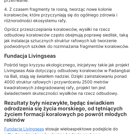
przetrwanie.
4. Z czasem fragmenty te rosną, tworząc nowe kolonie
koralowców, które przyczyniają się do ogólnego zdrowia i
różnorodności ekosystemu rafy.
Oprócz przeszczepiania koralowców, wysiłki na rzecz
odbudowy koralowców często obejmują poprawę siedlisk, taką
jak instalacja sztucznych struktur rafowych lub tworzenie
podwodnych szkółek do rozmnażania fragmentów koralowców.
Fundacja Livingseas
Pośród tego kryzysu ekologicznego, inicjatywy takie jak projekt
Livingseas Asia dotyczący odbudowy koralowców w Padangbai
na Bali, stają się światłem nadziei. Dzięki zainstalowaniu ponad
4000 struktur rafowych i przywróceniu 2500 metrów
kwadratowych zdegradowanej rafy, projekt ten jest
świadectwem skuteczności wysiłków na rzecz odbudowy.
Rezultaty były niezwykłe, będąc świadkiem
odrodzenia się życia morskiego, od tętniących
życiem formacji koralowych po powrót młodych
rekinów
Fundacja Livingseas
stosuje wieloaspektowe podejście do