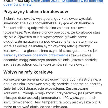
ZAINSPIRUJ SIĘ:
Dzień Ziemi 2024: 12 sposobów na ochronę
oceanów planety
Przyczyny bielenia koralowców
Bielenie koralowców występuje, gdy koralowce wydalają
symbiotyczne algi (Zooxanthellae) żyjące w ich tkankach.
Zooxanthellae są odpowiedzialne za kolor koralowca i
fotosyntezę. Wydalanie glonów powoduje, że koralowce stają
się białe. Zjawisko to jest wywoływane głównie przez
długotrwałe narażenie na podwyższone temperatury morza,
które zakłócają delikatną symbiotyczną relację między
koralowcami a glonami. Inne czynniki stresogenne, takie jak
zanieczyszczenie oceanów
,
przełowienie
i zakwaszenie
oceanów, mogą zaostrzyć proces bielenia, jeszcze bardziej
zagrażając odporności ekosystemów raf koralowych.
Wpływ na rafy koralowe
Konsekwencje bielenia koralowców mogą być katastrofalne, a
dotknięte nim koralowce stają się bardziej podatne na choroby,
śmiertelność i degradację ekosystemu. Zestresowane
koralowce umierają w większości przypadków, jeśli przez dwa
miesiące doświadczają temperatur o 1 °C wyższych od ich
limitu termicznego. Jeśli temperatura wody jest wyższa o 2 °C,
może przetrwać około jednego miesiąca.