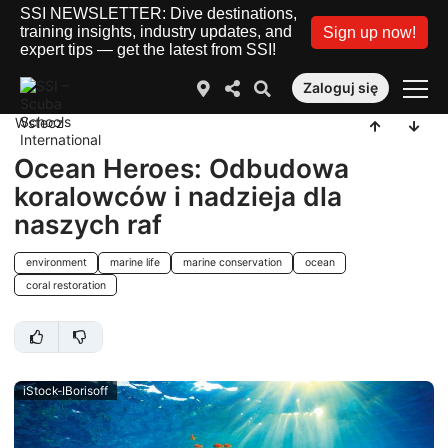
SSI NEWSLETTER: Dive destinations,
training insights, industry updates, and
Sign up now!
expert tips — get the latest from SSI!
Zaloguj się
Wstecz
Ocean Heroes: Odbudowa
koralowców i nadzieja dla
naszych raf
environment
marine life
marine conservation
ocean
coral restoration
iStock-IBorisoff