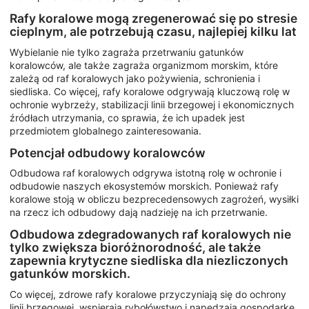
Rafy koralowe mogą zregenerować się po stresie
cieplnym, ale potrzebują czasu, najlepiej kilku lat
Wybielanie nie tylko zagraża przetrwaniu gatunków
koralowców, ale także zagraża organizmom morskim, które
zależą od raf koralowych jako pożywienia, schronienia i
siedliska. Co więcej, rafy koralowe odgrywają kluczową rolę w
ochronie wybrzeży, stabilizacji linii brzegowej i ekonomicznych
źródłach utrzymania, co sprawia, że ich upadek jest
przedmiotem globalnego zainteresowania.
Potencjał odbudowy koralowców
Odbudowa raf koralowych odgrywa istotną rolę w ochronie i
odbudowie naszych ekosystemów morskich. Ponieważ rafy
koralowe stoją w obliczu bezprecedensowych zagrożeń, wysiłki
na rzecz ich odbudowy dają nadzieję na ich przetrwanie.
Odbudowa zdegradowanych raf koralowych nie
tylko zwiększa bioróżnorodność, ale także
zapewnia krytyczne siedliska dla niezliczonych
gatunków morskich.
Co więcej, zdrowe rafy koralowe przyczyniają się do ochrony
linii brzegowej, wspierają rybołówstwo i napędzają gospodarkę