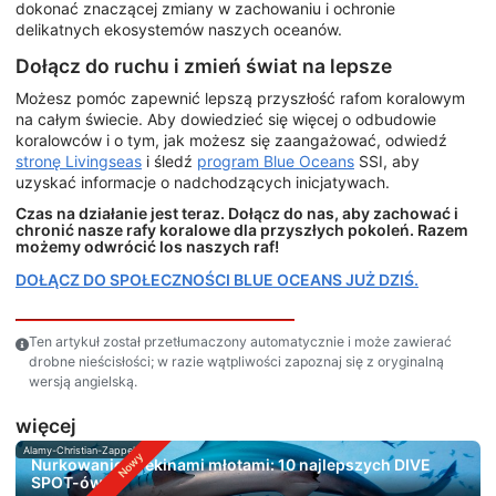
dokonać znaczącej zmiany w zachowaniu i ochronie
delikatnych ekosystemów naszych oceanów.
Dołącz do ruchu i zmień świat na lepsze
Możesz pomóc zapewnić lepszą przyszłość rafom koralowym
na całym świecie. Aby dowiedzieć się więcej o odbudowie
koralowców i o tym, jak możesz się zaangażować, odwiedź
stronę Livingseas
i śledź
program Blue Oceans
SSI, aby
uzyskać informacje o nadchodzących inicjatywach.
Czas na działanie jest teraz. Dołącz do nas, aby zachować i
chronić nasze rafy koralowe dla przyszłych pokoleń. Razem
możemy odwrócić los naszych raf!
DOŁĄCZ DO SPOŁECZNOŚCI BLUE OCEANS JUŻ DZIŚ.
Ten artykuł został przetłumaczony automatycznie i może zawierać
drobne nieścisłości; w razie wątpliwości zapoznaj się z oryginalną
wersją angielską.
więcej
Alamy-Christian-Zappel
Nurkowanie z rekinami młotami: 10 najlepszych DIVE
SPOT-ów