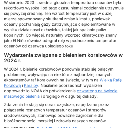
W sierpniu 2023 r. średnia globalna temperatura oceanów była
rekordowo wysoka i od tego czasu niemal codziennie utrzymuje
się powyżej średniej. Ten wzrost temperatury jest w dużej
mierze spowodowany skutkami zmian klimatu, ponieważ
oceany pochłaniają gazy zatrzymujące ciepło emitowane w
wyniku działalności człowieka, takiej jak spalanie paliw
kopalnych. Co więcej, naturalny wzorzec klimatyczny znany
jako El Niño również odegrał rolę w podnoszeniu temperatur
oceanów od czerwca ubiegłego roku
Wydarzenia związane z bieleniem koralowców w
2024 r.
W 2024 r. bielenie koralowców ponownie stało się palącym
problemem, wpływając na niektóre z najbardziej znanych
ekosystemów raf koralowych na świecie, w tym na
Wielką Rafę
Koralową
i
Karaiby
. Nasilenie poprzednich wydarzeń
doprowadziło NOAA do potwierdzenia
czwartego na świecie
masowego bielenia
i drugiego w ciągu tej dekady.
Zdarzenia te stają się coraz częstsze, napędzane przez
połączenie rosnących temperatur oceanów i stresorów
środowiskowych, stanowiąc poważne zagrożenie dla
bioróżnorodności morskiej i zdrowia naszych oceanów.