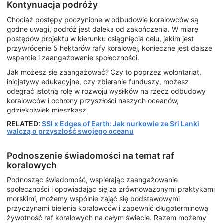
Kontynuacja podróży
Chociaż postępy poczynione w odbudowie koralowców są
godne uwagi, podróż jest daleka od zakończenia. W miarę
postępów projektu w kierunku osiągnięcia celu, jakim jest
przywrócenie 5 hektarów rafy koralowej, konieczne jest dalsze
wsparcie i zaangażowanie społeczności.
Jak możesz się zaangażować? Czy to poprzez wolontariat,
inicjatywy edukacyjne, czy zbieranie funduszy, możesz
odegrać istotną rolę w rozwoju wysiłków na rzecz odbudowy
koralowców i ochrony przyszłości naszych oceanów,
gdziekolwiek mieszkasz.
RELATED:
SSI x Edges of Earth: Jak nurkowie ze Sri Lanki
walczą o przyszłość swojego oceanu
Podnoszenie świadomości na temat raf
koralowych
Podnosząc świadomość, wspierając zaangażowanie
społeczności i opowiadając się za zrównoważonymi praktykami
morskimi, możemy wspólnie zająć się podstawowymi
przyczynami bielenia koralowców i zapewnić długoterminową
żywotność raf koralowych na całym świecie. Razem możemy