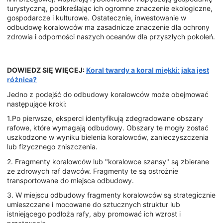
turystyczną, podkreślając ich ogromne znaczenie ekologiczne,
gospodarcze i kulturowe. Ostatecznie, inwestowanie w
odbudowę koralowców ma zasadnicze znaczenie dla ochrony
zdrowia i odporności naszych oceanów dla przyszłych pokoleń.
DOWIEDZ SIĘ WIĘCEJ:
Koral twardy a koral miękki: jaka jest
różnica?
Jedno z podejść do odbudowy koralowców może obejmować
następujące kroki:
1.Po pierwsze, eksperci identyfikują zdegradowane obszary
rafowe, które wymagają odbudowy. Obszary te mogły zostać
uszkodzone w wyniku bielenia koralowców, zanieczyszczenia
lub fizycznego zniszczenia.
2. Fragmenty koralowców lub "koralowce szansy" są zbierane
ze zdrowych raf dawców. Fragmenty te są ostrożnie
transportowane do miejsca odbudowy.
3. W miejscu odbudowy fragmenty koralowców są strategicznie
umieszczane i mocowane do sztucznych struktur lub
istniejącego podłoża rafy, aby promować ich wzrost i