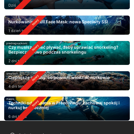
Dziś
Nurkowanie z Full Face Mask: nowa Specialty SSI
1 dzień temu
predragvuckovic
Czy musisz umieć pływać, żeby uprawiać snorkeling?
Bezpieczeństwo podczas snorkelingu
2 dni temu
unsplash
Cieplejsze oceany: co powinni wiedzieć nurkowie
4 dni temu
mares
Techniki oddychania w Freedivingu: zachowaj spokój i
nurkuj bezpieczniej
6 dni temu