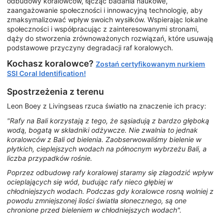
odbudowy koralowców, łącząc badania naukowe,
zaangażowanie społeczności i innowacyjną technologię, aby
zmaksymalizować wpływ swoich wysiłków. Wspierając lokalne
społeczności i współpracując z zainteresowanymi stronami,
dąży do stworzenia zrównoważonych rozwiązań, które usuwają
podstawowe przyczyny degradacji raf koralowych.
Kochasz koralowce?
Zostań certyfikowanym nurkiem
SSI Coral Identification!
Spostrzeżenia z terenu
Leon Boey z Livingseas rzuca światło na znaczenie ich pracy:
"Rafy na Bali korzystają z tego, że sąsiadują z bardzo głęboką
wodą, bogatą w składniki odżywcze. Nie zwalnia to jednak
koralowców z Bali od bielenia. Zaobserwowaliśmy bielenie w
płytkich, cieplejszych wodach na północnym wybrzeżu Bali, a
liczba przypadków rośnie.
Poprzez odbudowę rafy koralowej staramy się złagodzić wpływ
ocieplających się wód, budując rafy nieco głębiej w
chłodniejszych wodach. Podczas gdy koralowce rosną wolniej z
powodu zmniejszonej ilości światła słonecznego, są one
chronione przed bieleniem w chłodniejszych wodach".