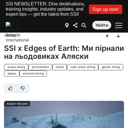
SSI NEWSLETTER: Dive destinations,
training insights, industry updates, and
Sign up now!
expert tips — get the latest from SSI!
Увійти
назад
SSI x Edges of Earth: Ми пірнали
на льодовиках Аляски
scuba diving
environment
travel
cold-water diving
glacier diving
alaska
extreme diving
Adam-Moore