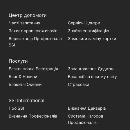
Центр допомоги
Часті запитання
Сервісні Центри
Захист прав споживачів
Знайти сертифікацію
Верифікація Професіонала
Замовити заміну картки
SSI
Послуги
Безкоштовна Реєстрація
Завантаження Додатка
Блог & Новини
Вакансії по всьому світу
Блакитні Океани
Страховка
SSI International
Про SSI
Визнання Дайверів
Визнання Професіоналів
Система Нагород
Професіоналів