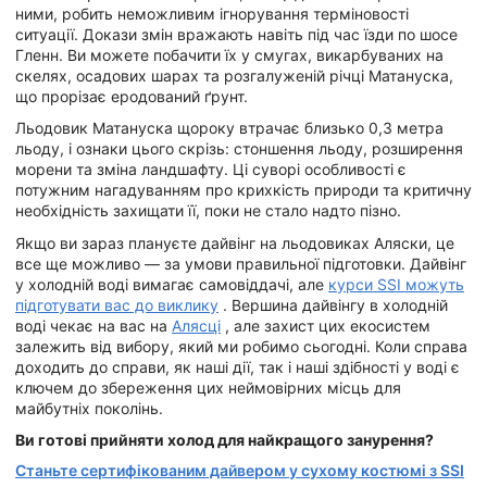
ними, робить неможливим ігнорування терміновості
ситуації. Докази змін вражають навіть під час їзди по шосе
Гленн. Ви можете побачити їх у смугах, викарбуваних на
скелях, осадових шарах та розгалуженій річці Матануска,
що прорізає еродований ґрунт.
Льодовик Матануска щороку втрачає близько 0,3 метра
льоду, і ознаки цього скрізь: стоншення льоду, розширення
морени та зміна ландшафту. Ці суворі особливості є
потужним нагадуванням про крихкість природи та критичну
необхідність захищати її, поки не стало надто пізно.
Якщо ви зараз плануєте дайвінг на льодовиках Аляски, це
все ще можливо — за умови правильної підготовки. Дайвінг
у холодній воді вимагає самовіддачі, але
курси SSI можуть
підготувати вас до виклику
. Вершина дайвінгу в холодній
воді чекає на вас на
Алясці
, але захист цих екосистем
залежить від вибору, який ми робимо сьогодні. Коли справа
доходить до справи, як наші дії, так і наші здібності у воді є
ключем до збереження цих неймовірних місць для
майбутніх поколінь.
Ви готові прийняти холод для найкращого занурення?
Станьте сертифікованим дайвером у сухому костюмі з SSI