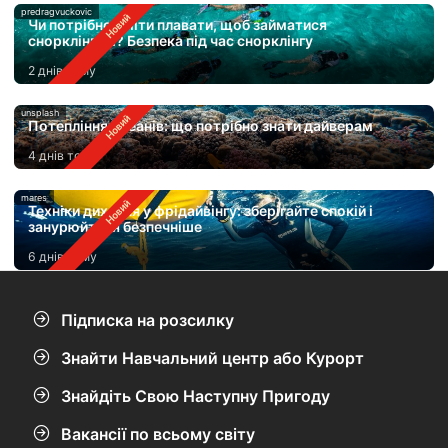
predragvuckovic
Чи потрібно вміти плавати, щоб займатися
снорклінгом? Безпека під час снорклінгу
2 днів тому
unsplash
Потепління океанів: що потрібно знати дайверам
4 днів тому
mares
Техніки дихання у фрідайвінгу: зберігайте спокій і
занурюйтеся безпечніше
6 днів тому
Підписка на розсилку
Знайти Навчальний центр або Курорт
Знайдіть Свою Наступну Пригоду
Вакансії по всьому світу