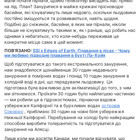
мали почати пірнати, щойно гелікоптер висадить нас прямо
на лід. План? Зануритися в майже крижані прісноводні
басейни, які існуватимуть лише недовго, оскільки льодовики
постійно зміщуються та розвиваються, навіть щодня.
Подібно до сніжинок, басейни, в яких ми пірнали, ніколи
більше не існуватимуть такими ж, як і раніше, що робить нас
одними з небагатьох, хто коли-небудь переживав це
конкретне місце саме в цей момент.
ПОВ'ЯЗАНО:
SSI x Edges of Earth: Плавання в лісах - Чому
ми любимо підводне плавання в бухті Ла-Хойя
Щоб підготуватися до такого екстремального занурення,
нам знадобилося щонайменше 30 годин недавнього
занурення в помірних водах і понад 10 годин занурення в
холодній воді в дні, що передували льодовику. Ця
підготовка була важливою для акліматизації до того, з чим
ми зіткнемося. Проїхати 30 годин було найлегшою частиною
— ми робили це в гідрокостюмах, пірнаючи вздовж
узбережжя Каліфорнії та в бурхливих водах
островів
Сокорро
, приблизно 30 годин на човні біля узбережжя
Нижньої Каліфорнії. Перебування на холоді було найкращим
способом виробити толерантність та підготуватися до
занурення на Алясці.
Лише коли ми досягли Канади, ми почали відчувати, що