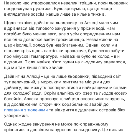
Навколо нас утворювалися невеликі тріщини, поки льодовик
продовжував рухатися. Було зрозуміло, що це місце
виглядатиме зовсім інакше лише за кілька тижнів.
Щодо техніки, дайвінг на льодовику на Алясці мало чим
відрізнявся від типового занурення у прісній воді. Нам
потрібно було менше ваги, але з усім спорядженням нам
все одно довелося взяти трохи свинцю. Незважаючи на
шари ізоляції, холод був невблаганним. Однак, коли ми
пірнали крізь щось настільки вражаюче, було легко забути
про мінусові температури. Найважче було не холод – він
відходив. Після майже п'яти годин на льодовику здавалося,
що ми там лише п'ять хвилин.
Дайвінг на Алясці – це не лише льодовики; підводний світ
тут величезний, з морським життям та місцями для
дайвінгу, які можуть посперечатися з найкращими місцями
для холодної води. Окрім альпійських озер та льодовикових
басейнів, Аляска пропонує цілий ряд океанських занурень,
від дослідження історичних корабельних аварій до
плавання з тюленями
та відкриття віддалених островів біля
узбережжя.
Однак жодне занурення не може по-справжньому
зрівнятися з досвідом занурення на льодовику. Це виклик