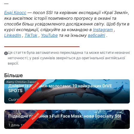
—
Енді Кросс
— посол SSI та керівник експедиції «Краї Землі»,
яка висвітлює історії позитивного прогресу в океані та
способи більш усвідомленого дослідження світу. Щоб бути в
курсі експедиції, слідкуйте за командою в
Instagram
,
LinkedIn
,
TikTok
,
YouTube
та на їхньому
вебсайті
.
Ця стаття була автоматично перекладена та може містити незначні
неточності; у разі сумнівів зверніться до оригінальної англійської
версії.
Бiльше
Alamy-Christian-Zappel
Дайвінг із акулами-молотами: 10 найкращих DIVE
SPOTS
Сьогодні
Підводне плавання з Full Face Mask: нова Specialty SSI
1 день тому