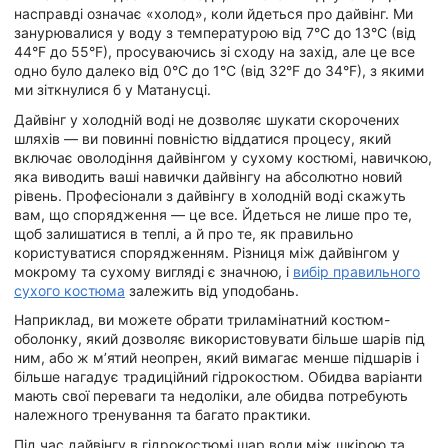
насправді означає «холод», коли йдеться про дайвінг. Ми
занурювалися у воду з температурою від 7°C до 13°C (від
44°F до 55°F), просуваючись зі сходу на захід, але це все
одно було далеко від 0°C до 1°C (від 32°F до 34°F), з якими
ми зіткнулися б у Матанусці.
Дайвінг у холодній воді не дозволяє шукати скорочених
шляхів — ви повинні повністю віддатися процесу, який
включає оволодіння дайвінгом у сухому костюмі, навичкою,
яка виводить ваші навички дайвінгу на абсолютно новий
рівень. Професіонали з дайвінгу в холодній воді скажуть
вам, що спорядження — це все. Йдеться не лише про те,
щоб залишатися в теплі, а й про те, як правильно
користуватися спорядженням. Різниця між дайвінгом у
мокрому та сухому вигляді є значною, і
вибір правильного
сухого костюма
залежить від уподобань.
Наприклад, ви можете обрати триламінатний костюм-
оболонку, який дозволяє використовувати більше шарів під
ним, або ж м’ятий неопрен, який вимагає менше підшарів і
більше нагадує традиційний гідрокостюм. Обидва варіанти
мають свої переваги та недоліки, але обидва потребують
належного тренування та багато практики.
Під час дайвінгу в гідрокостюмі шар води між шкірою та