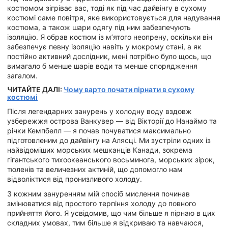
костюмом зігріває вас, тоді як під час дайвінгу в сухому
костюмі саме повітря, яке використовується для надування
костюма, а також шари одягу під ним забезпечують
ізоляцію. Я обрав костюм із м’ятого неопрену, оскільки він
забезпечує певну ізоляцію навіть у мокрому стані, а як
постійно активний дослідник, мені потрібно було щось, що
вимагало б менше шарів води та менше спорядження
загалом.
ЧИТАЙТЕ ДАЛІ:
Чому варто почати пірнати в сухому
костюмі
Після легендарних занурень у холодну воду вздовж
узбережжя острова Ванкувер — від Вікторії до Нанаймо та
річки Кемпбелл — я почав почуватися максимально
підготовленим до дайвінгу на Алясці. Ми зустріли одних із
найвідоміших морських мешканців Канади, зокрема
гігантського тихоокеанського восьминога, морських зірок,
тюленів та величезних актиній, що допомогло нам
відволіктися від пронизливого холоду.
З кожним зануренням мій спосіб мислення починав
змінюватися від простого терпіння холоду до повного
прийняття його. Я усвідомив, що чим більше я пірнаю в цих
складних умовах, тим більше я відкриваю та навчаюся,