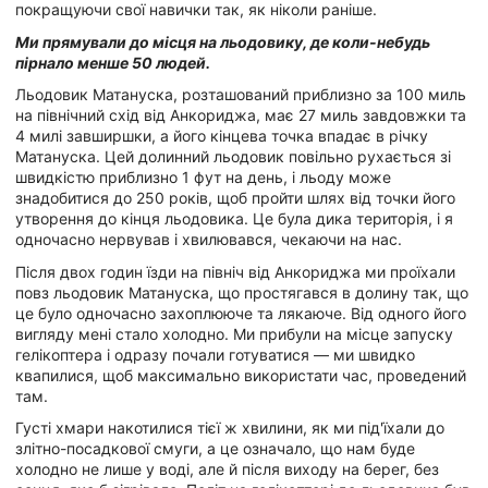
покращуючи свої навички так, як ніколи раніше.
Ми прямували до місця на льодовику, де коли-небудь
пірнало менше 50 людей.
Льодовик Матануска, розташований приблизно за 100 миль
на північний схід від Анкориджа, має 27 миль завдовжки та
4 милі завширшки, а його кінцева точка впадає в річку
Матануска. Цей долинний льодовик повільно рухається зі
швидкістю приблизно 1 фут на день, і льоду може
знадобитися до 250 років, щоб пройти шлях від точки його
утворення до кінця льодовика. Це була дика територія, і я
одночасно нервував і хвилювався, чекаючи на нас.
Після двох годин їзди на північ від Анкориджа ми проїхали
повз льодовик Матануска, що простягався в долину так, що
це було одночасно захоплююче та лякаюче. Від одного його
вигляду мені стало холодно. Ми прибули на місце запуску
гелікоптера і одразу почали готуватися — ми швидко
квапилися, щоб максимально використати час, проведений
там.
Густі хмари накотилися тієї ж хвилини, як ми під'їхали до
злітно-посадкової смуги, а це означало, що нам буде
холодно не лише у воді, але й після виходу на берег, без