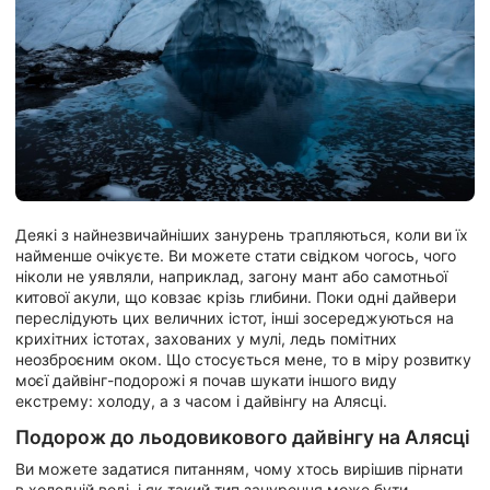
Деякі з найнезвичайніших занурень трапляються, коли ви їх
найменше очікуєте. Ви можете стати свідком чогось, чого
ніколи не уявляли, наприклад, загону мант або самотньої
китової акули, що ковзає крізь глибини. Поки одні дайвери
переслідують цих величних істот, інші зосереджуються на
крихітних істотах, захованих у мулі, ледь помітних
неозброєним оком. Що стосується мене, то в міру розвитку
моєї дайвінг-подорожі я почав шукати іншого виду
екстрему: холоду, а з часом і дайвінгу на Алясці.
Подорож до льодовикового дайвінгу на Алясці
Ви можете задатися питанням, чому хтось вирішив пірнати
в холодній воді, і як такий тип занурення може бути