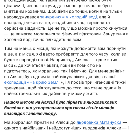
цікавим. І, чесно кажучи, для мене це точно не було
миттєвим коханням. Щоб дійти до точки, коли я не тільки
насолоджувався
зануренням у холодній воді,
але й
насправді чекав на це, знадобився час, терпіння та
серйозна відданість. Це не те, у що можна просто кинутися
— це вимагає моральної та фізичної підготовки. Занурення в
холодній воді точно підходить не всім.
Тим не менш, є місця, які можуть допомогти вам поринути
в це, а є місця, які варто приберегти для того часу, коли ви
будете справді готові. Наприклад, Аляска — одне з тих
місць, де хочеться чекати, поки ви повністю не
підготуєтесь, як морально, так і фізично. Для мене дайвінг
на Алясці був одним із найочікуваніших досвідів нашої
експедиції «На краю Землі
», і я провів три інтенсивні тижні
тренувань, щоб підготуватися до того, що стане одним із
найекстремальніших дайвінгів у моєму житті.
Нашою метою на Алясці було пірнати в льодовикових
басейнах, що утворювалися протягом літніх місяців
внаслідок танення льоду.
Ми збиралися пірнати на Алясці до
льодовика Матануска
—
одного з найбільших і найдоступніших льодовиків Аляски — і