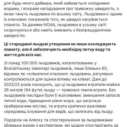
для будь-якого дайвера, який займається холодними
водами, і яскраве нагадування про тривожну швидкість, з
якою тануть льодовики по всьому світу. Льодовики є одним
із ключових показників того, як швидко нагрівається
планета. За даними NOAA, льодовики в усьому світі
скорочуються або навіть зникають з безпрецедентною
швидкістю.
Ці
стародавні льодові утворення не лише охолоджують
планету, але й забезпечують необхідну питну воду та
життя для всіх нас.
Зі понад 100 000 льодовиків, каталогізованих у
Всесвітньому інвентарі льодовиків, лише близько 60,
відомих як «кліматичні еталонні» льодовики, регулярно
контролюються для оцінки впливу на клімат. Дані до
2022/23 років показують, що ці льодовики втратили майже
26 метрів (94 фути) льоду — тривожні темпи втрати. Без
льодовиків наслідки були б жахливими: зменшення запасів
питної води, підвищення рівня моря, що загрожує
прибережним містам, та втрата критично важливих
середовищ існування для видів, що залежать від льоду.
Подорож на Аляску та спостереження за льодовиками
зблизька разом з експертами, які щодня спостерігають за