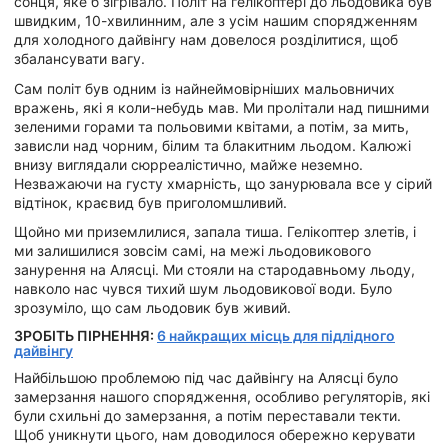
сонця, яке б зігрівало. Політ на гелікоптері до льодовика був
швидким, 10-хвилинним, але з усім нашим спорядженням
для холодного дайвінгу нам довелося розділитися, щоб
збалансувати вагу.
Сам політ був одним із найнеймовірніших мальовничих
вражень, які я коли-небудь мав. Ми пролітали над пишними
зеленими горами та польовими квітами, а потім, за мить,
зависли над чорним, білим та блакитним льодом. Калюжі
внизу виглядали сюрреалістично, майже неземно.
Незважаючи на густу хмарність, що занурювала все у сірий
відтінок, краєвид був приголомшливий.
Щойно ми приземлилися, запала тиша. Гелікоптер злетів, і
ми залишилися зовсім самі, на межі льодовикового
занурення на Алясці. Ми стояли на стародавньому льоду,
навколо нас чувся тихий шум льодовикової води. Було
зрозуміло, що сам льодовик був живий.
ЗРОБІТЬ ПІРНЕННЯ:
6 найкращих місць для підлідного
дайвінгу
Найбільшою проблемою під час дайвінгу на Алясці було
замерзання нашого спорядження, особливо регуляторів, які
були схильні до замерзання, а потім переставали текти.
Щоб уникнути цього, нам доводилося обережно керувати