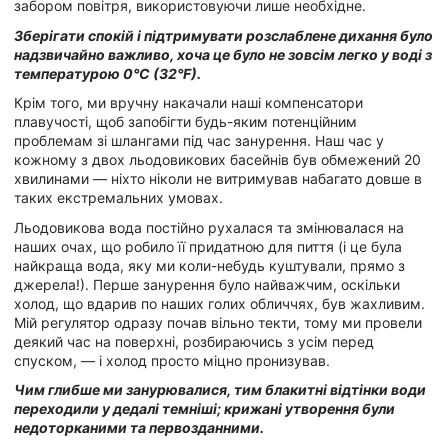
забором повітря, використовуючи лише необхідне.
Зберігати спокій і підтримувати розслаблене дихання було
надзвичайно важливо, хоча це було не зовсім легко у воді з
температурою 0°C (32°F).
Крім того, ми вручну накачали наші компенсатори
плавучості, щоб запобігти будь-яким потенційним
проблемам зі шлангами під час занурення. Наш час у
кожному з двох льодовикових басейнів був обмежений 20
хвилинами — ніхто ніколи не витримував набагато довше в
таких екстремальних умовах.
Льодовикова вода постійно рухалася та змінювалася на
наших очах, що робило її придатною для пиття (і це була
найкраща вода, яку ми коли-небудь куштували, прямо з
джерела!). Перше занурення було найважчим, оскільки
холод, що вдарив по наших голих обличчях, був жахливим.
Мій регулятор одразу почав вільно текти, тому ми провели
деякий час на поверхні, розбираючись з усім перед
спуском, — і холод просто міцно пронизував.
Чим глибше ми занурювалися, тим блакитні відтінки води
переходили у дедалі темніші; крижані утворення були
недоторканими та первозданними.