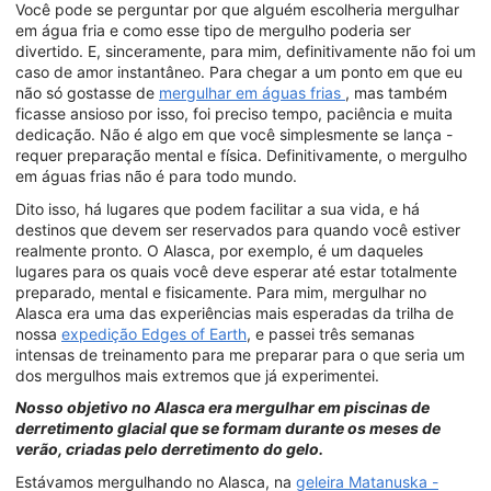
Você pode se perguntar por que alguém escolheria mergulhar
em água fria e como esse tipo de mergulho poderia ser
divertido. E, sinceramente, para mim, definitivamente não foi um
caso de amor instantâneo. Para chegar a um ponto em que eu
não só gostasse de
mergulhar em águas frias
, mas também
ficasse ansioso por isso, foi preciso tempo, paciência e muita
dedicação. Não é algo em que você simplesmente se lança -
requer preparação mental e física. Definitivamente, o mergulho
em águas frias não é para todo mundo.
Dito isso, há lugares que podem facilitar a sua vida, e há
destinos que devem ser reservados para quando você estiver
realmente pronto. O Alasca, por exemplo, é um daqueles
lugares para os quais você deve esperar até estar totalmente
preparado, mental e fisicamente. Para mim, mergulhar no
Alasca era uma das experiências mais esperadas da trilha de
nossa
expedição Edges of Earth
, e passei três semanas
intensas de treinamento para me preparar para o que seria um
dos mergulhos mais extremos que já experimentei.
Nosso objetivo no Alasca era mergulhar em piscinas de
derretimento glacial que se formam durante os meses de
verão, criadas pelo derretimento do gelo.
Estávamos mergulhando no Alasca, na
geleira Matanuska -