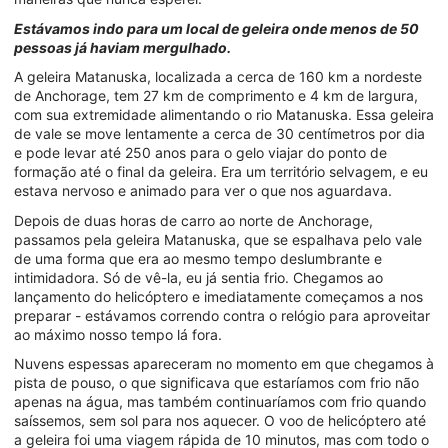
Estávamos indo para um local de geleira onde menos de 50
pessoas já haviam mergulhado.
A geleira Matanuska, localizada a cerca de 160 km a nordeste
de Anchorage, tem 27 km de comprimento e 4 km de largura,
com sua extremidade alimentando o rio Matanuska. Essa geleira
de vale se move lentamente a cerca de 30 centímetros por dia
e pode levar até 250 anos para o gelo viajar do ponto de
formação até o final da geleira. Era um território selvagem, e eu
estava nervoso e animado para ver o que nos aguardava.
Depois de duas horas de carro ao norte de Anchorage,
passamos pela geleira Matanuska, que se espalhava pelo vale
de uma forma que era ao mesmo tempo deslumbrante e
intimidadora. Só de vê-la, eu já sentia frio. Chegamos ao
lançamento do helicóptero e imediatamente começamos a nos
preparar - estávamos correndo contra o relógio para aproveitar
ao máximo nosso tempo lá fora.
Nuvens espessas apareceram no momento em que chegamos à
pista de pouso, o que significava que estaríamos com frio não
apenas na água, mas também continuaríamos com frio quando
saíssemos, sem sol para nos aquecer. O voo de helicóptero até
a geleira foi uma viagem rápida de 10 minutos, mas com todo o