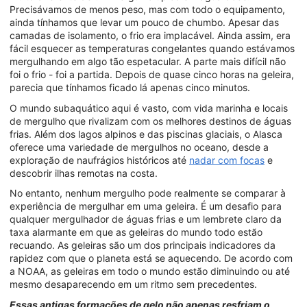
Precisávamos de menos peso, mas com todo o equipamento,
ainda tínhamos que levar um pouco de chumbo. Apesar das
camadas de isolamento, o frio era implacável. Ainda assim, era
fácil esquecer as temperaturas congelantes quando estávamos
mergulhando em algo tão espetacular. A parte mais difícil não
foi o frio - foi a partida. Depois de quase cinco horas na geleira,
parecia que tínhamos ficado lá apenas cinco minutos.
O mundo subaquático aqui é vasto, com vida marinha e locais
de mergulho que rivalizam com os melhores destinos de águas
frias. Além dos lagos alpinos e das piscinas glaciais, o Alasca
oferece uma variedade de mergulhos no oceano, desde a
exploração de naufrágios históricos até
nadar com focas
e
descobrir ilhas remotas na costa.
No entanto, nenhum mergulho pode realmente se comparar à
experiência de mergulhar em uma geleira. É um desafio para
qualquer mergulhador de águas frias e um lembrete claro da
taxa alarmante em que as geleiras do mundo todo estão
recuando. As geleiras são um dos principais indicadores da
rapidez com que o planeta está se aquecendo. De acordo com
a NOAA, as geleiras em todo o mundo estão diminuindo ou até
mesmo desaparecendo em um ritmo sem precedentes.
Essas
antigas formações de gelo não apenas resfriam o