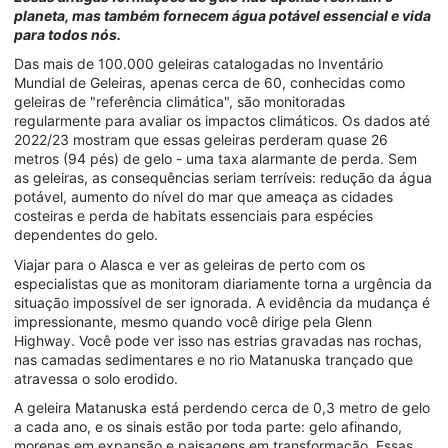
planeta, mas também fornecem água potável essencial e vida
para todos nós.
Das mais de 100.000 geleiras catalogadas no Inventário
Mundial de Geleiras, apenas cerca de 60, conhecidas como
geleiras de "referência climática", são monitoradas
regularmente para avaliar os impactos climáticos. Os dados até
2022/23 mostram que essas geleiras perderam quase 26
metros (94 pés) de gelo - uma taxa alarmante de perda. Sem
as geleiras, as consequências seriam terríveis: redução da água
potável, aumento do nível do mar que ameaça as cidades
costeiras e perda de habitats essenciais para espécies
dependentes do gelo.
Viajar para o Alasca e ver as geleiras de perto com os
especialistas que as monitoram diariamente torna a urgência da
situação impossível de ser ignorada. A evidência da mudança é
impressionante, mesmo quando você dirige pela Glenn
Highway. Você pode ver isso nas estrias gravadas nas rochas,
nas camadas sedimentares e no rio Matanuska trançado que
atravessa o solo erodido.
A geleira Matanuska está perdendo cerca de 0,3 metro de gelo
a cada ano, e os sinais estão por toda parte: gelo afinando,
morenas em expansão e paisagens em transformação. Essas