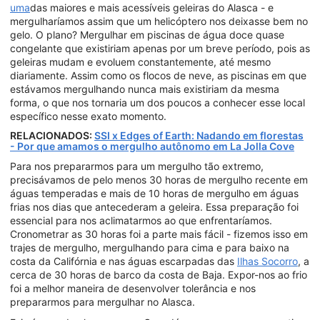
uma
das maiores e mais acessíveis geleiras do Alasca - e
mergulharíamos assim que um helicóptero nos deixasse bem no
gelo. O plano? Mergulhar em piscinas de água doce quase
congelante que existiriam apenas por um breve período, pois as
geleiras mudam e evoluem constantemente, até mesmo
diariamente. Assim como os flocos de neve, as piscinas em que
estávamos mergulhando nunca mais existiriam da mesma
forma, o que nos tornaria um dos poucos a conhecer esse local
específico nesse exato momento.
RELACIONADOS:
SSI x Edges of Earth: Nadando em florestas
- Por que amamos o mergulho autônomo em La Jolla Cove
Para nos prepararmos para um mergulho tão extremo,
precisávamos de pelo menos 30 horas de mergulho recente em
águas temperadas e mais de 10 horas de mergulho em águas
frias nos dias que antecederam a geleira. Essa preparação foi
essencial para nos aclimatarmos ao que enfrentaríamos.
Cronometrar as 30 horas foi a parte mais fácil - fizemos isso em
trajes de mergulho, mergulhando para cima e para baixo na
costa da Califórnia e nas águas escarpadas das
Ilhas Socorro
, a
cerca de 30 horas de barco da costa de Baja. Expor-nos ao frio
foi a melhor maneira de desenvolver tolerância e nos
prepararmos para mergulhar no Alasca.