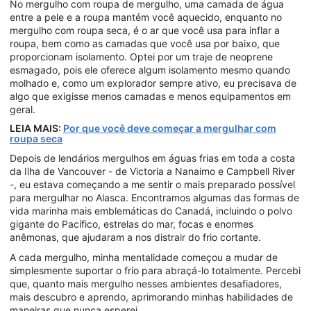
No mergulho com roupa de mergulho, uma camada de água
entre a pele e a roupa mantém você aquecido, enquanto no
mergulho com roupa seca, é o ar que você usa para inflar a
roupa, bem como as camadas que você usa por baixo, que
proporcionam isolamento. Optei por um traje de neoprene
esmagado, pois ele oferece algum isolamento mesmo quando
molhado e, como um explorador sempre ativo, eu precisava de
algo que exigisse menos camadas e menos equipamentos em
geral.
LEIA MAIS:
Por que você deve começar a mergulhar com
roupa seca
Depois de lendários mergulhos em águas frias em toda a costa
da Ilha de Vancouver - de Victoria a Nanaimo e Campbell River
-, eu estava começando a me sentir o mais preparado possível
para mergulhar no Alasca. Encontramos algumas das formas de
vida marinha mais emblemáticas do Canadá, incluindo o polvo
gigante do Pacífico, estrelas do mar, focas e enormes
anêmonas, que ajudaram a nos distrair do frio cortante.
A cada mergulho, minha mentalidade começou a mudar de
simplesmente suportar o frio para abraçá-lo totalmente. Percebi
que, quanto mais mergulho nesses ambientes desafiadores,
mais descubro e aprendo, aprimorando minhas habilidades de
maneiras que nunca esperei.