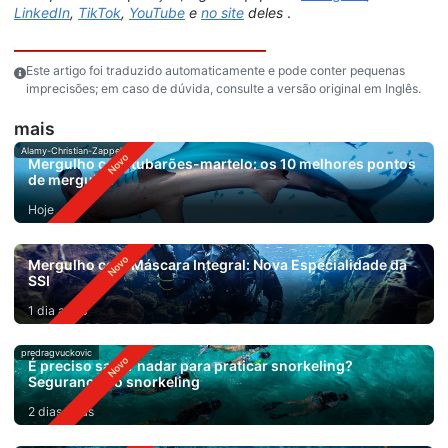
LinkedIn
,
TikTok
,
YouTube
e
no site
deles
.
Este artigo foi traduzido automaticamente e pode conter pequenas
imprecisões; em caso de dúvida, consulte a versão original em Inglês.
mais
Alamy-Christian-Zappel
Mergulho com tubarões-martelo: os 10 melhores pontos
de mergulho
Hoje
Mergulho com Máscara Integral: Nova Especialidade da
SSI
1 dia atrás
predragvuckovic
É preciso saber nadar para praticar snorkeling?
Segurança no snorkeling
2 dias atrás