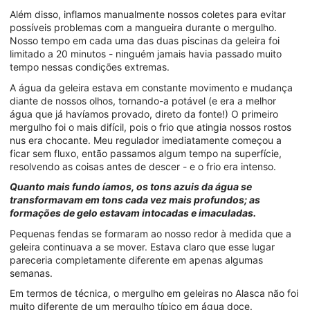
Além disso, inflamos manualmente nossos coletes para evitar
possíveis problemas com a mangueira durante o mergulho.
Nosso tempo em cada uma das duas piscinas da geleira foi
limitado a 20 minutos - ninguém jamais havia passado muito
tempo nessas condições extremas.
A água da geleira estava em constante movimento e mudança
diante de nossos olhos, tornando-a potável (e era a melhor
água que já havíamos provado, direto da fonte!) O primeiro
mergulho foi o mais difícil, pois o frio que atingia nossos rostos
nus era chocante. Meu regulador imediatamente começou a
ficar sem fluxo, então passamos algum tempo na superfície,
resolvendo as coisas antes de descer - e o frio era intenso.
Quanto mais fundo íamos, os tons azuis da água se
transformavam em tons cada vez mais profundos; as
formações de gelo estavam intocadas e imaculadas.
Pequenas fendas se formaram ao nosso redor à medida que a
geleira continuava a se mover. Estava claro que esse lugar
pareceria completamente diferente em apenas algumas
semanas.
Em termos de técnica, o mergulho em geleiras no Alasca não foi
muito diferente de um mergulho típico em água doce.