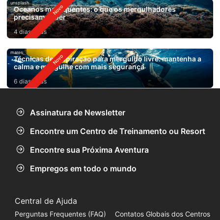
unsplash
Oceanos mais quentes: o que os mergulhadores
precisam saber
4 dias atrás
mares
Técnicas de respiração para mergulho livre: mantenha a
calma e mergulhe com mais segurança
6 dias atrás
Assinatura de Newsletter
Encontre um Centro de Treinamento ou Resort
Encontre sua Próxima Aventura
Empregos em todo o mundo
Central de Ajuda
Perguntas Frequentes (FAQ)
Contatos Globais dos Centros