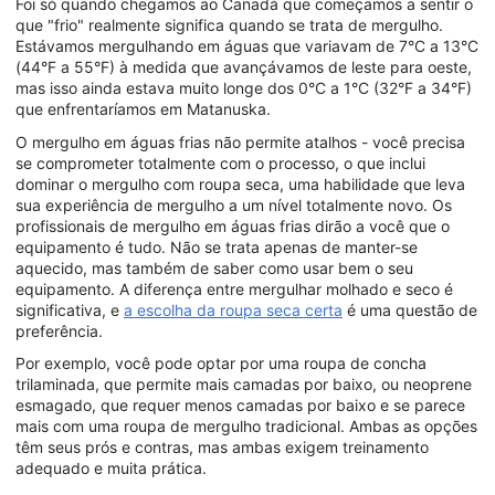
Foi só quando chegamos ao Canadá que começamos a sentir o
que "frio" realmente significa quando se trata de mergulho.
Estávamos mergulhando em águas que variavam de 7°C a 13°C
(44°F a 55°F) à medida que avançávamos de leste para oeste,
mas isso ainda estava muito longe dos 0°C a 1°C (32°F a 34°F)
que enfrentaríamos em Matanuska.
O mergulho em águas frias não permite atalhos - você precisa
se comprometer totalmente com o processo, o que inclui
dominar o mergulho com roupa seca, uma habilidade que leva
sua experiência de mergulho a um nível totalmente novo. Os
profissionais de mergulho em águas frias dirão a você que o
equipamento é tudo. Não se trata apenas de manter-se
aquecido, mas também de saber como usar bem o seu
equipamento. A diferença entre mergulhar molhado e seco é
significativa, e
a escolha da roupa seca certa
é uma questão de
preferência.
Por exemplo, você pode optar por uma roupa de concha
trilaminada, que permite mais camadas por baixo, ou neoprene
esmagado, que requer menos camadas por baixo e se parece
mais com uma roupa de mergulho tradicional. Ambas as opções
têm seus prós e contras, mas ambas exigem treinamento
adequado e muita prática.