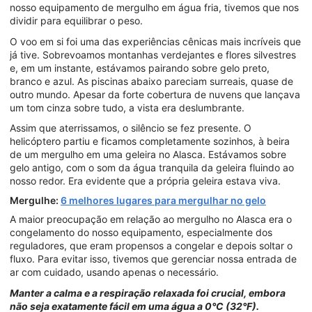
nosso equipamento de mergulho em água fria, tivemos que nos
dividir para equilibrar o peso.
O voo em si foi uma das experiências cênicas mais incríveis que
já tive. Sobrevoamos montanhas verdejantes e flores silvestres
e, em um instante, estávamos pairando sobre gelo preto,
branco e azul. As piscinas abaixo pareciam surreais, quase de
outro mundo. Apesar da forte cobertura de nuvens que lançava
um tom cinza sobre tudo, a vista era deslumbrante.
Assim que aterrissamos, o silêncio se fez presente. O
helicóptero partiu e ficamos completamente sozinhos, à beira
de um mergulho em uma geleira no Alasca. Estávamos sobre
gelo antigo, com o som da água tranquila da geleira fluindo ao
nosso redor. Era evidente que a própria geleira estava viva.
Mergulhe:
6 melhores lugares para mergulhar no gelo
A maior preocupação em relação ao mergulho no Alasca era o
congelamento do nosso equipamento, especialmente dos
reguladores, que eram propensos a congelar e depois soltar o
fluxo. Para evitar isso, tivemos que gerenciar nossa entrada de
ar com cuidado, usando apenas o necessário.
Manter a calma e a respiração relaxada foi crucial, embora
não seja exatamente fácil em uma água a 0°C (32°F).