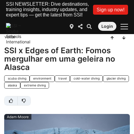
SSI NEWSLETTER: Dive destinations,
training insights, industry updates, and
Sign up now!
expert tips — get the latest from SSI!
Login
voltar
SSI x Edges of Earth: Fomos
mergulhar em uma geleira no
Alasca
scuba diving
environment
travel
cold-water diving
glacier diving
alaska
extreme diving
Adam-Moore