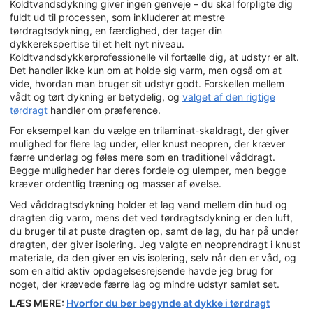
Koldtvandsdykning giver ingen genveje – du skal forpligte dig
fuldt ud til processen, som inkluderer at mestre
tørdragtsdykning, en færdighed, der tager din
dykkerekspertise til et helt nyt niveau.
Koldtvandsdykkerprofessionelle vil fortælle dig, at udstyr er alt.
Det handler ikke kun om at holde sig varm, men også om at
vide, hvordan man bruger sit udstyr godt. Forskellen mellem
vådt og tørt dykning er betydelig, og
valget af den rigtige
tørdragt
handler om præference.
For eksempel kan du vælge en trilaminat-skaldragt, der giver
mulighed for flere lag under, eller knust neopren, der kræver
færre underlag og føles mere som en traditionel våddragt.
Begge muligheder har deres fordele og ulemper, men begge
kræver ordentlig træning og masser af øvelse.
Ved våddragtsdykning holder et lag vand mellem din hud og
dragten dig varm, mens det ved tørdragtsdykning er den luft,
du bruger til at puste dragten op, samt de lag, du har på under
dragten, der giver isolering. Jeg valgte en neoprendragt i knust
materiale, da den giver en vis isolering, selv når den er våd, og
som en altid aktiv opdagelsesrejsende havde jeg brug for
noget, der krævede færre lag og mindre udstyr samlet set.
LÆS MERE:
Hvorfor du bør begynde at dykke i tørdragt