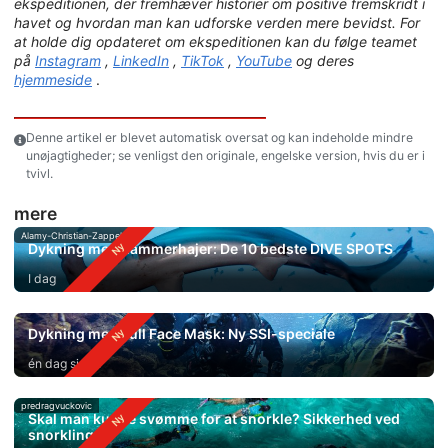
ekspeditionen, der fremhæver historier om positive fremskridt i
havet og hvordan man kan udforske verden mere bevidst. For
at holde dig opdateret om ekspeditionen kan du følge teamet
på
Instagram
,
LinkedIn
,
TikTok
,
YouTube
og deres
hjemmeside
.
Denne artikel er blevet automatisk oversat og kan indeholde mindre
unøjagtigheder; se venligst den originale, engelske version, hvis du er i
tvivl.
mere
Alamy-Christian-Zappel
Dykning med hammerhajer: De 10 bedste DIVE SPOTS
I dag
Dykning med Full Face Mask: Ny SSI-speciale
én dag siden
predragvuckovic
Skal man kunne svømme for at snorkle? Sikkerhed ved
snorkling