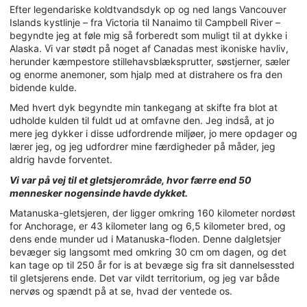
Efter legendariske koldtvandsdyk op og ned langs Vancouver
Islands kystlinje – fra Victoria til Nanaimo til Campbell River –
begyndte jeg at føle mig så forberedt som muligt til at dykke i
Alaska. Vi var stødt på noget af Canadas mest ikoniske havliv,
herunder kæmpestore stillehavsblæksprutter, søstjerner, sæler
og enorme anemoner, som hjalp med at distrahere os fra den
bidende kulde.
Med hvert dyk begyndte min tankegang at skifte fra blot at
udholde kulden til fuldt ud at omfavne den. Jeg indså, at jo
mere jeg dykker i disse udfordrende miljøer, jo mere opdager og
lærer jeg, og jeg udfordrer mine færdigheder på måder, jeg
aldrig havde forventet.
Vi var på vej til et gletsjerområde, hvor færre end 50
mennesker nogensinde havde dykket.
Matanuska-gletsjeren, der ligger omkring 160 kilometer nordøst
for Anchorage, er 43 kilometer lang og 6,5 kilometer bred, og
dens ende munder ud i Matanuska-floden. Denne dalgletsjer
bevæger sig langsomt med omkring 30 cm om dagen, og det
kan tage op til 250 år for is at bevæge sig fra sit dannelsessted
til gletsjerens ende. Det var vildt territorium, og jeg var både
nervøs og spændt på at se, hvad der ventede os.