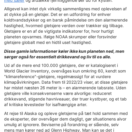
med sæler
og afdække fjerntliggende øer ud for kysten.
Alligevel kan intet dyk virkelig sammenlignes med oplevelsen af
at dykke på en gletsjer. Det er en udfordring for enhver
koldtvandsdykker og en barsk påmindelse om den alarmerende
hastighed, hvormed gletsjere verden over trækker sig tilbage.
Gletsjere er en af de vigtigste indikatorer for, hvor hurtigt
planeten opvarmes. Ifølge NOAA skrumper eller forsvinder
gletsjere globalt med en hidtil uset hastighed.
Disse
gamle isformationer køler ikke kun planeten ned, men
sørger også for essentielt drikkevand og liv til os alle.
Ud af de mere end 100.000 gletsjere, der er katalogiseret i
World Glacier Inventory, overvåges kun omkring 60, kendt som
"klimareference"-gletsjere, regelmæssigt for at vurdere
klimapåvirkningen. Data frem til 2022/23 viser, at disse gletsjere
har mistet næsten 26 meter is – en alarmerende tabsrate. Uden
gletsjere ville konsekvenserne være alvorlige: reduceret
drikkevand, stigende havniveauer, der truer kystbyer, og et tab
af kritiske levesteder for isafhængige arter.
At rejse til Alaska og opleve gletsjerne på tæt hold sammen med
de eksperter, der overvåger dem dagligt, gør situationens alvor
umulig at ignorere. Beviserne på forandring er slående, selv
mens man kører ned ad Glenn Highway. Man kan se det i