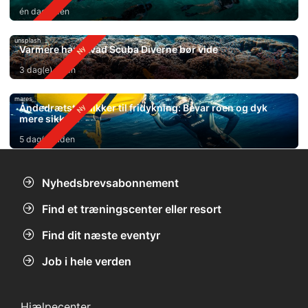
én dag siden
unsplash
Varmere hav: Hvad Scuba Diverne bør vide
3 dag(e) siden
mares
Åndedrætsteknikker til fridykning: Bevar roen og dyk
mere sikkert
5 dag(e) siden
Nyhedsbrevsabonnement
Find et træningscenter eller resort
Find dit næste eventyr
Job i hele verden
Hjælpecenter