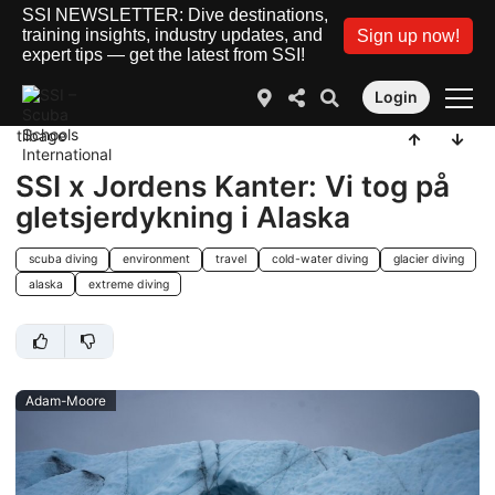
SSI NEWSLETTER: Dive destinations,
training insights, industry updates, and
Sign up now!
expert tips — get the latest from SSI!
Login
tilbage
SSI x Jordens Kanter: Vi tog på
gletsjerdykning i Alaska
scuba diving
environment
travel
cold-water diving
glacier diving
alaska
extreme diving
Adam-Moore