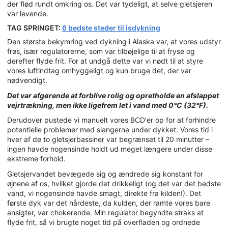
der flød rundt omkring os. Det var tydeligt, at selve gletsjeren
var levende.
TAG SPRINGET:
6 bedste steder til isdykning
Den største bekymring ved dykning i Alaska var, at vores udstyr
frøs, især regulatorerne, som var tilbøjelige til at fryse og
derefter flyde frit. For at undgå dette var vi nødt til at styre
vores luftindtag omhyggeligt og kun bruge det, der var
nødvendigt.
Det var afgørende at forblive rolig og opretholde en afslappet
vejrtrækning, men ikke ligefrem let i vand med 0°C (32°F).
Derudover pustede vi manuelt vores BCD'er op for at forhindre
potentielle problemer med slangerne under dykket. Vores tid i
hver af de to gletsjerbassiner var begrænset til 20 minutter –
ingen havde nogensinde holdt ud meget længere under disse
ekstreme forhold.
Gletsjervandet bevægede sig og ændrede sig konstant for
øjnene af os, hvilket gjorde det drikkeligt (og det var det bedste
vand, vi nogensinde havde smagt, direkte fra kilden!). Det
første dyk var det hårdeste, da kulden, der ramte vores bare
ansigter, var chokerende. Min regulator begyndte straks at
flyde frit, så vi brugte noget tid på overfladen og ordnede