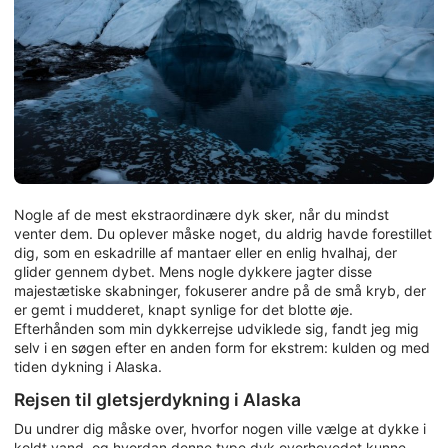
Nogle af de mest ekstraordinære dyk sker, når du mindst
venter dem. Du oplever måske noget, du aldrig havde forestillet
dig, som en eskadrille af mantaer eller en enlig hvalhaj, der
glider gennem dybet. Mens nogle dykkere jagter disse
majestætiske skabninger, fokuserer andre på de små kryb, der
er gemt i mudderet, knapt synlige for det blotte øje.
Efterhånden som min dykkerrejse udviklede sig, fandt jeg mig
selv i en søgen efter en anden form for ekstrem: kulden og med
tiden dykning i Alaska.
Rejsen til gletsjerdykning i Alaska
Du undrer dig måske over, hvorfor nogen ville vælge at dykke i
koldt vand, og hvordan denne type dyk overhovedet kunne