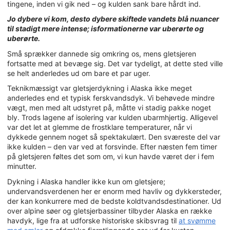
tingene, inden vi gik ned – og kulden sank bare hårdt ind.
Jo dybere vi kom, desto dybere skiftede vandets blå nuancer
til stadigt mere intense; isformationerne var uberørte og
uberørte.
Små sprækker dannede sig omkring os, mens gletsjeren
fortsatte med at bevæge sig. Det var tydeligt, at dette sted ville
se helt anderledes ud om bare et par uger.
Teknikmæssigt var gletsjerdykning i Alaska ikke meget
anderledes end et typisk ferskvandsdyk. Vi behøvede mindre
vægt, men med alt udstyret på, måtte vi stadig pakke noget
bly. Trods lagene af isolering var kulden ubarmhjertig. Alligevel
var det let at glemme de frostklare temperaturer, når vi
dykkede gennem noget så spektakulært. Den sværeste del var
ikke kulden – den var ved at forsvinde. Efter næsten fem timer
på gletsjeren føltes det som om, vi kun havde været der i fem
minutter.
Dykning i Alaska handler ikke kun om gletsjere;
undervandsverdenen her er enorm med havliv og dykkersteder,
der kan konkurrere med de bedste koldtvandsdestinationer. Ud
over alpine søer og gletsjerbassiner tilbyder Alaska en række
havdyk, lige fra at udforske historiske skibsvrag til
at svømme