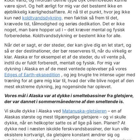
være sjovt. Og helt ærligt for mig var det bestemt ikke en
øjeblikkelig kærlighedsaffære. At nå til et punkt, hvor jeg ikke
kun nød
koldtvandsdykning,
men faktisk så frem til det,
krævede tid, tålmodighed og seriøs dedikation. Det er ikke
noget, man bare hopper ud i – det kræver mental og fysisk
forberedelse. Koldtvandsdykning er bestemt ikke for alle.
Når det er sagt, er der steder, der kan give dig en let start, og
så er der destinationer, der bør reserveres til, når du virkelig er
klar. Alaska er for eksempel et af de steder, du vil vente på,
indtil du er fuldt forberedt, mentalt og fysisk. For mig var
dykning i Alaska en af de mest ventede oplevelser på vores
Edges of Earth-ekspedition
, og jeg brugte tre intense uger med
træning for at gøre mig klar til, hvad der ville blive noget af den
mest ekstreme dykning, jeg nogensinde har oplevet.
Vores mål i Alaska var at dykke i smeltebassiner fra gletsjere,
der var dannet i sommermånederne af den smeltende is.
Vi skulle dykke i Alaska ved
Matanuska-gletsjeren
– en af
Alaskas største og mest tilgængelige gletsjere – og vi skulle
dykke, når en helikopter satte os af lige på isen. Planen? At
dykke ned i næsten iskolde ferskvandsbassiner, der kun ville
eksistere kortvarigt, da gletsjere konstant ændrer sig og