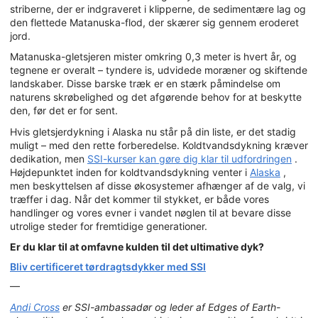
striberne, der er indgraveret i klipperne, de sedimentære lag og
den flettede Matanuska-flod, der skærer sig gennem eroderet
jord.
Matanuska-gletsjeren mister omkring 0,3 meter is hvert år, og
tegnene er overalt – tyndere is, udvidede moræner og skiftende
landskaber. Disse barske træk er en stærk påmindelse om
naturens skrøbelighed og det afgørende behov for at beskytte
den, før det er for sent.
Hvis gletsjerdykning i Alaska nu står på din liste, er det stadig
muligt – med den rette forberedelse. Koldtvandsdykning kræver
dedikation, men
SSI-kurser kan gøre dig klar til udfordringen
.
Højdepunktet inden for koldtvandsdykning venter i
Alaska
,
men beskyttelsen af disse økosystemer afhænger af de valg, vi
træffer i dag. Når det kommer til stykket, er både vores
handlinger og vores evner i vandet nøglen til at bevare disse
utrolige steder for fremtidige generationer.
Er du klar til at omfavne kulden til det ultimative dyk?
Bliv certificeret tørdragtsdykker med SSI
—
Andi Cross
er SSI-ambassadør og leder af Edges of Earth-