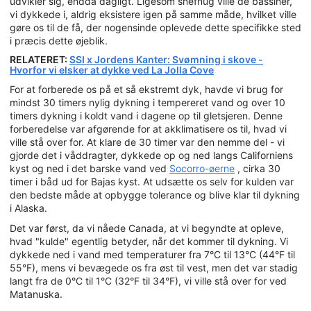
udvikler sig, endda dagligt. Ligesom snefnug ville de bassiner,
vi dykkede i, aldrig eksistere igen på samme måde, hvilket ville
gøre os til de få, der nogensinde oplevede dette specifikke sted
i præcis dette øjeblik.
RELATERET:
SSI x Jordens Kanter: Svømning i skove -
Hvorfor vi elsker at dykke ved La Jolla Cove
For at forberede os på et så ekstremt dyk, havde vi brug for
mindst 30 timers nylig dykning i tempereret vand og over 10
timers dykning i koldt vand i dagene op til gletsjeren. Denne
forberedelse var afgørende for at akklimatisere os til, hvad vi
ville stå over for. At klare de 30 timer var den nemme del - vi
gjorde det i våddragter, dykkede op og ned langs Californiens
kyst og ned i det barske vand ved
Socorro-øerne
, cirka 30
timer i båd ud for Bajas kyst. At udsætte os selv for kulden var
den bedste måde at opbygge tolerance og blive klar til dykning
i Alaska.
Det var først, da vi nåede Canada, at vi begyndte at opleve,
hvad "kulde" egentlig betyder, når det kommer til dykning. Vi
dykkede ned i vand med temperaturer fra 7°C til 13°C (44°F til
55°F), mens vi bevægede os fra øst til vest, men det var stadig
langt fra de 0°C til 1°C (32°F til 34°F), vi ville stå over for ved
Matanuska.