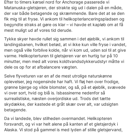
Efter to timers kørsel nord for Anchorage passerede vi
Matanuska-gletsjeren, der strakte sig ud i dalen på en måde,
der var både betagende og skræmmende. Bare det at se den
fik mig til at fryse. Vi ankom til helikopterlanceringspladsen og
begyndte straks at gøre os klar – vi havde et kapløb om at få
mest muligt ud af vores tid derude.
Tykke skyer havde rullet sig sammen i det øjeblik, vi ankom til
landingsbanen, hvilket betød, at vi ikke kun ville fryse i vandet,
men også ville forblive kolde, når vi kom ud, uden sol til at give
varme. Helikopterturen til gletsjeren var en hurtig tur på 10
minutter, men med alt vores koldtvandsdykkerudstyr måtte vi
dele os op for at afbalancere vægten.
Selve flyveturen var en af de mest utrolige naturskønne
oplevelser, jeg nogensinde har haft. Vi fløj hen over frodige,
grønne bjerge og vilde blomster, og så, på et øjeblik, svævede
vi over sort, hvid og blå is. Isbassinerne nedenfor så
surrealistiske, næsten overjordiske ud. Trods det tætte
skydække, der kastede et gråt skær over alt, var udsigten
betagende.
Da vi landede, blev stilheden overmandet. Helikopteren
forsvandt, og vi var helt alene på kanten af et gletsjerdyk i
Alaska. Vi stod på gammel is med lyden af stille gletsjervand,