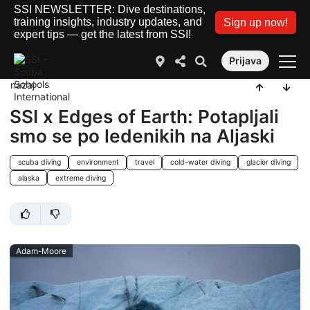
SSI NEWSLETTER: Dive destinations,
training insights, industry updates, and
Sign up now!
expert tips — get the latest from SSI!
Prijava
nazaj
SSI x Edges of Earth: Potapljali
smo se po ledenikih na Aljaski
scuba diving
environment
travel
cold-water diving
glacier diving
alaska
extreme diving
Adam-Moore