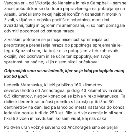
Vancouver – od Viktorije do Nanaima in reke Campbell – sem se
začel počutiti kar se da dobro pripravljenega na potapljanje na
Aljaski. Srečali smo nekaj najbolj ikoničnih kanadskih morskih
živali, vključno z orjaško pacifiško hobotnico, morskimi
zvezdami, tjulnji in ogromnimi anemonami, ki so nam pomagale
odvrniti pozornost od ostrega mraza.
Z vsakim potopom se je moja miselnost spreminjala od
preprostega prenašanja mraza do popolnega sprejemanja le-
tega. Spoznal sem, da bolj ko se potapljam v teh zahtevnih
okoljih, več odkrivam in se učim ter izpopolnjujem svoje
spretnosti na načine, ki jih nisem nikoli pričakoval.
Odpravljali smo se na ledenik, kjer se je kdaj potapljalo manj
kot 50 ljudi.
Ledenik Matanuska, ki leži približno 160 kilometrov
severovzhodno od Anchoragea, je dolg 43 kilometrov in širok
6,5 kilometrov, njegov konec pa se izliva v reko Matanuska. Ta
dolinski ledenik se počasi premika s hitrostjo približno 30
centimetrov na dan, led pa lahko od mesta nastanka do konca
ledenika potuje tudi do 250 let. Bilo je divje ozemlje in bil sem
hkrati živčen in navdušen, ko sem videl, kaj nas čaka.
Po dveh urah vožnje severno od Anchoragea smo se peljali