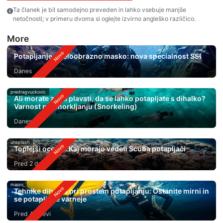
Ta članek je bil samodejno preveden in lahko vsebuje manjše
netočnosti; v primeru dvoma si oglejte izvirno angleško različico.
More
Potapljanje s celoobrazno masko: nova specialnost SSI
Danes
predragvuckovic
Ali morate znati plavati, da se lahko potapljate s dihalko?
Varnost pri Snorkljanju (Snorkeling)
Danes
unsplash
Toplejši oceani: Kaj morajo vedeti Scuba potapljači
Pred 2 dnevi
mares
Tehnike dihanja pri prostem potapljanju: Ostanite mirni in
se potapljajte varneje
Pred 4 dnevi