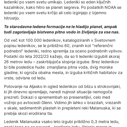
ledeniki po vsem svetu umikajo. Ledeniki so eden ključnih
kazalnikov, kako hitro se planet segreva. Po podatkih NOAA se
ledeniki po vsem svetu krčijo ali celo izginjajo z izjemno
hitrostjo.
Te
starodavne ledene formacije ne le hladijo planet, ampak
tudi zagotavljajo bistveno pitno vodo in življenje za vse nas.
Od več kot 100.000 ledenikov, katalogiziranih v Svetovnem
popisu ledenikov, se le približno 60, znanih kot "referenčni
podnebni" ledeniki, redno spremlja za oceno podnebnih vplivov.
Podatki do leta 2022/23 kažejo, da so ti ledeniki izgubili skoraj
26 metrov ledu – zaskrbljujoča stopnja izgube. Brez ledenikov
bi bile posledice hude: zmanjšana pitna voda, dvig morske
gladine, ki ogroža obalna mesta, in izguba kritičnih habitatov za
vrste, odvisne od ledu.
Potovanje na Aljasko in ogled ledenikov od blizu s strokovnjaki,
ki jih dnevno spremljajo, naredi nujnost situacije nemogoče
prezreti. Dokazi o spremembah so presenetljivi, celo med
vožnjo po avtocesti Glenn. Vidimo jih lahko v brazdah, vrezanih
v skale, sedimentnih plasteh in prepleteni reki Matanuska, ki se
prebija skozi erodirana tla.
Ledenik Matanuska vsako leto izgubi približno 0,3 metra ledu,
znaki tega pa so povsod – tanjšanje ledu, širjenje moren in