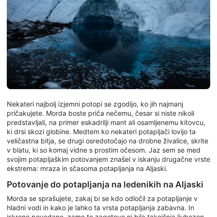
Nekateri najbolj izjemni potopi se zgodijo, ko jih najmanj
pričakujete. Morda boste priča nečemu, česar si niste nikoli
predstavljali, na primer eskadrilji mant ali osamljenemu kitovcu,
ki drsi skozi globine. Medtem ko nekateri potapljači lovijo ta
veličastna bitja, se drugi osredotočajo na drobne živalice, skrite
v blatu, ki so komaj vidne s prostim očesom. Jaz sem se med
svojim potapljaškim potovanjem znašel v iskanju drugačne vrste
ekstrema: mraza in sčasoma potapljanja na Aljaski.
Potovanje do potapljanja na ledenikih na Aljaski
Morda se sprašujete, zakaj bi se kdo odločil za potapljanje v
hladni vodi in kako je lahko ta vrsta potapljanja zabavna. In
iskreno povedano, zame to zagotovo ni bila takojšnja ljubezen.