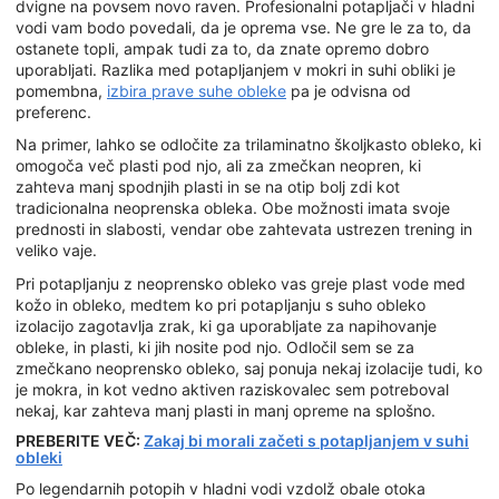
dvigne na povsem novo raven. Profesionalni potapljači v hladni
vodi vam bodo povedali, da je oprema vse. Ne gre le za to, da
ostanete topli, ampak tudi za to, da znate opremo dobro
uporabljati. Razlika med potapljanjem v mokri in suhi obliki je
pomembna,
izbira prave suhe obleke
pa je odvisna od
preferenc.
Na primer, lahko se odločite za trilaminatno školjkasto obleko, ki
omogoča več plasti pod njo, ali za zmečkan neopren, ki
zahteva manj spodnjih plasti in se na otip bolj zdi kot
tradicionalna neoprenska obleka. Obe možnosti imata svoje
prednosti in slabosti, vendar obe zahtevata ustrezen trening in
veliko vaje.
Pri potapljanju z neoprensko obleko vas greje plast vode med
kožo in obleko, medtem ko pri potapljanju s suho obleko
izolacijo zagotavlja zrak, ki ga uporabljate za napihovanje
obleke, in plasti, ki jih nosite pod njo. Odločil sem se za
zmečkano neoprensko obleko, saj ponuja nekaj izolacije tudi, ko
je mokra, in kot vedno aktiven raziskovalec sem potreboval
nekaj, kar zahteva manj plasti in manj opreme na splošno.
PREBERITE VEČ:
Zakaj bi morali začeti s potapljanjem v suhi
obleki
Po legendarnih potopih v hladni vodi vzdolž obale otoka