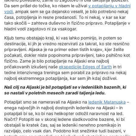
Da sem prišel do točke, ko nisem le užival
v potapljanju v hladni
vodi,
ampak sem se ga dejansko veselil, je bilo potrebno nekaj
časa, potrpljenja in resne predanosti. To ni nekaj, v kar se kar
tako skočiš – zahteva duševno in fizično pripravo. Potapljanje v
hladni vodi zagotovo ni za vsakogar.
Kljub temu obstajajo kraji, ki vas lahko pomirijo, in potem so
destinacije, ki jih je vredno rezervirati za takrat, ko ste resnično
pripravljeni. Aljaska je na primer eden tistih krajev, kjer želite
počakati, dokler niste popolnoma pripravljeni, tako psihično kot
fizično. Zame je bilo potapljanje na Aljaski ena najbolj
pričakovanih izkušenj naše
ekspedicije Edges of Earth
in tri
tedne intenzivnega treninga sem porabil za pripravo na nekaj
najbolj ekstremnega potapljanja, kar sem jih kdaj doživel.
Naš cilj na Aljaski je bil potapljati se v ledeniških bazenih, ki
so nastali v poletnih mesecih zaradi taljenja ledu.
Potapljat smo se nameravali na Aljasko na
ledenik Matanuska
–
enega največjih in najbolj dostopnih ledenikov na Aljaski – in
potapljali bi se, ko bi nas helikopter odložil naravnost na led.
Načrt? Potopiti se v skoraj ledene sladkovodne bazene, ki bi
obstajali le kratek čas, saj se ledeniki nenehno premikajo in
razvijajo, celo vsak dan. Podobno kot snežinke tudi bazeni, v