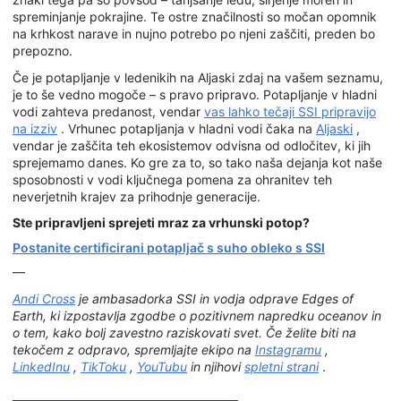
spreminjanje pokrajine. Te ostre značilnosti so močan opomnik
na krhkost narave in nujno potrebo po njeni zaščiti, preden bo
prepozno.
Če je potapljanje v ledenikih na Aljaski zdaj na vašem seznamu,
je to še vedno mogoče – s pravo pripravo. Potapljanje v hladni
vodi zahteva predanost, vendar
vas lahko tečaji SSI pripravijo
na izziv
. Vrhunec potapljanja v hladni vodi čaka na
Aljaski
,
vendar je zaščita teh ekosistemov odvisna od odločitev, ki jih
sprejemamo danes. Ko gre za to, so tako naša dejanja kot naše
sposobnosti v vodi ključnega pomena za ohranitev teh
neverjetnih krajev za prihodnje generacije.
Ste pripravljeni sprejeti mraz za vrhunski potop?
Postanite certificirani potapljač s suho obleko s SSI
—
Andi Cross
je ambasadorka SSI in vodja odprave Edges of
Earth, ki izpostavlja zgodbe o pozitivnem napredku oceanov in
o tem, kako bolj zavestno raziskovati svet. Če želite biti na
tekočem z odpravo, spremljajte ekipo na
Instagramu
,
LinkedInu
,
TikToku
,
YouTubu
in njihovi
spletni strani
.