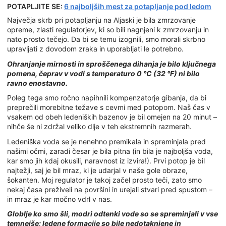
POTAPLJITE SE:
6 najboljših mest za potapljanje pod ledom
Največja skrb pri potapljanju na Aljaski je bila zmrzovanje
opreme, zlasti regulatorjev, ki so bili nagnjeni k zmrzovanju in
nato prosto tečejo. Da bi se temu izognili, smo morali skrbno
upravljati z dovodom zraka in uporabljati le potrebno.
Ohranjanje mirnosti in sproščenega dihanja je bilo ključnega
pomena, čeprav v vodi s temperaturo 0 °C (32 °F) ni bilo
ravno enostavno.
Poleg tega smo ročno napihnili kompenzatorje gibanja, da bi
preprečili morebitne težave s cevmi med potopom. Naš čas v
vsakem od obeh ledeniških bazenov je bil omejen na 20 minut –
nihče še ni zdržal veliko dlje v teh ekstremnih razmerah.
Ledeniška voda se je nenehno premikala in spreminjala pred
našimi očmi, zaradi česar je bila pitna (in bila je najboljša voda,
kar smo jih kdaj okusili, naravnost iz izvira!). Prvi potop je bil
najtežji, saj je bil mraz, ki je udarjal v naše gole obraze,
šokanten. Moj regulator je takoj začel prosto teči, zato smo
nekaj časa preživeli na površini in urejali stvari pred spustom –
in mraz je kar močno vdrl v nas.
Globlje ko smo šli, modri odtenki vode so se spreminjali v vse
temnejše; ledene formacije so bile nedotaknjene in