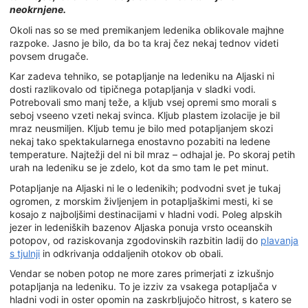
neokrnjene.
Okoli nas so se med premikanjem ledenika oblikovale majhne
razpoke. Jasno je bilo, da bo ta kraj čez nekaj tednov videti
povsem drugače.
Kar zadeva tehniko, se potapljanje na ledeniku na Aljaski ni
dosti razlikovalo od tipičnega potapljanja v sladki vodi.
Potrebovali smo manj teže, a kljub vsej opremi smo morali s
seboj vseeno vzeti nekaj svinca. Kljub plastem izolacije je bil
mraz neusmiljen. Kljub temu je bilo med potapljanjem skozi
nekaj tako spektakularnega enostavno pozabiti na ledene
temperature. Najtežji del ni bil mraz – odhajal je. Po skoraj petih
urah na ledeniku se je zdelo, kot da smo tam le pet minut.
Potapljanje na Aljaski ni le o ledenikih; podvodni svet je tukaj
ogromen, z morskim življenjem in potapljaškimi mesti, ki se
kosajo z najboljšimi destinacijami v hladni vodi. Poleg alpskih
jezer in ledeniških bazenov Aljaska ponuja vrsto oceanskih
potopov, od raziskovanja zgodovinskih razbitin ladij do
plavanja
s tjulnji
in odkrivanja oddaljenih otokov ob obali.
Vendar se noben potop ne more zares primerjati z izkušnjo
potapljanja na ledeniku. To je izziv za vsakega potapljača v
hladni vodi in oster opomin na zaskrbljujočo hitrost, s katero se