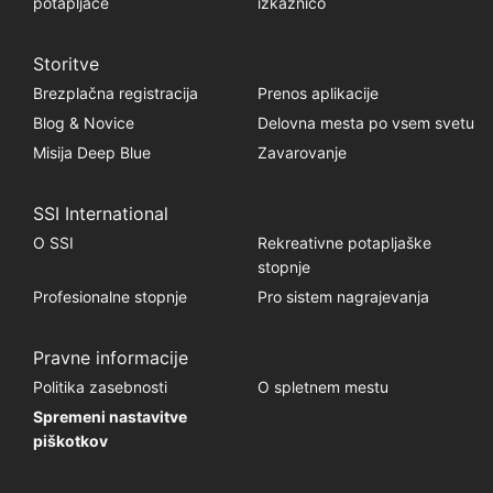
potapljače
izkaznico
Storitve
Brezplačna registracija
Prenos aplikacije
Blog & Novice
Delovna mesta po vsem svetu
Misija Deep Blue
Zavarovanje
SSI International
O SSI
Rekreativne potapljaške
stopnje
Profesionalne stopnje
Pro sistem nagrajevanja
Pravne informacije
Politika zasebnosti
O spletnem mestu
Spremeni nastavitve
piškotkov