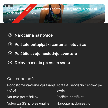
zoggs
Tečaji plavanja za odrasle začetnike: Kaj morajo odrasli
vedeti v letu 2026
Pred 6 dnevi
Naročnina na novice
Poiščite potapljaški center ali letovišče
Poiščite svojo naslednjo avanturo
Delovna mesta po vsem svetu
Center pomoči
Pogosto zastavljena vprašanja
Kontakti servisnih centrov po
(FAQ)
svetu
Varstvo potrošnikov
Poiščite certifikat
Vstop za SSI profesionalne
Naročite nadomestno