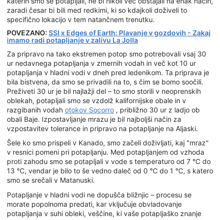
katerih smo se potapljali, ne bi nikoli več obstajali na enak način,
zaradi česar bi bili med redkimi, ki so kdajkoli doživeli to
specifično lokacijo v tem natančnem trenutku.
POVEZANO:
SSI x Edges of Earth: Plavanje v gozdovih - Zakaj
imamo radi potapljanje v zalivu La Jolla
Za pripravo na tako ekstremen potop smo potrebovali vsaj 30
ur nedavnega potapljanja v zmernih vodah in več kot 10 ur
potapljanja v hladni vodi v dneh pred ledenikom. Ta priprava je
bila bistvena, da smo se privadili na to, s čim se bomo soočili.
Preživeti 30 ur je bil najlažji del – to smo storili v neoprenskih
oblekah, potapljali smo se vzdolž kalifornijske obale in v
razgibanih vodah
otokov Socorro
, približno 30 ur z ladjo ob
obali Baje. Izpostavljanje mrazu je bil najboljši način za
vzpostavitev tolerance in pripravo na potapljanje na Aljaski.
Šele ko smo prispeli v Kanado, smo začeli doživljati, kaj "mraz"
v resnici pomeni pri potapljanju. Med potapljanjem od vzhoda
proti zahodu smo se potapljali v vode s temperaturo od 7 °C do
13 °C, vendar je bilo to še vedno daleč od 0 °C do 1 °C, s katero
smo se srečali v Matanuski.
Potapljanje v hladni vodi ne dopušča bližnjic – procesu se
morate popolnoma predati, kar vključuje obvladovanje
potapljanja v suhi obleki, veščine, ki vaše potapljaško znanje