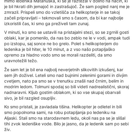
mimo ledenika Matanuska, ki se je raztezal v dolino na način, ki
je bil hkrati dih jemajoč in zastrašujoč. Že sam pogled nanj me je
zmrazil. Prispeli smo do vzletišča za helikopterje in se takoj
začeli pripravljati – tekmovali smo s časom, da bi kar najbolje
izkoristili čas, ki smo ga preživeli tam zunaj.
V minuti, ko smo se ustavili na pristajalni stezi, so se zgrnili gosti
oblaki, kar je pomenilo, da nas bo zeblo ne le v vodi, ampak tudi
po izstopu, saj sonce ne bo grelo. Polet s helikopterjem do
ledenika je bil hiter, le 10 minut, a z vso našo potapljaško
opremo za hladno vodo smo se morali razdeliti, da smo
uravnotežili težo.
Že sam let je bil ena najbolj neverjetnih slikovitih izkušenj, kar
sem jih doživel. Leteli smo nad bujnimi zelenimi gorami in divjim
cvetjem, nato pa smo se v trenutku znašli nad črnim, belim in
modrim ledom. Tolmuni spodaj so bili videti nadrealistični, skoraj
nadnaravni. Kljub gostim oblakom, ki so vse skupaj obarvali
sivo, je bil razgled osupljiv.
Ko smo pristali, je zavladala tišina. Helikopter je odletel in bili
smo popolnoma sami, na robu potapljanja po ledeniku na
Aljaski. Stali smo na starodavnem ledu, okoli nas pa se je slišal
tihi zvok ledeniške vode. Bilo je jasno, da je ledenik sam po sebi
živ.