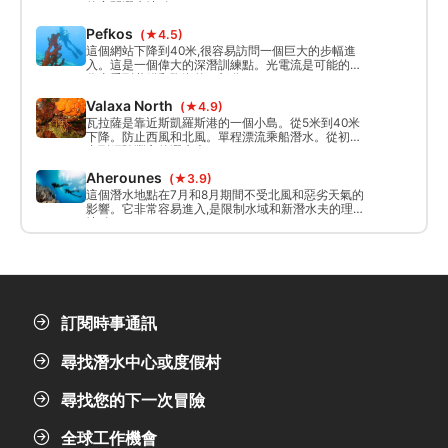
的夜間潛水地點。
Pefkos
(★4.5)
這個網站下降到40米,很容易訪問一個巨大的步幅進
入。這是一個偉大的深潛訓練點。光電流是可能的。
你會看到舊錨和陶瓷的一部分。
Valaxa North
(★4.9)
瓦拉薩是靠近斯凱羅斯港的一個小島。從5米到40米
下降。防止西風和北風。單程漂流乘船潛水。從初學
者到經驗豐富的潛水夫。
Aherounes
(★3.9)
這個潛水地點在7月和8月期間不受北風和惡劣天氣的
影響。它非常容易進入,是限制水域和新潛水夫的理想
地點。
訂閱時事通訊
尋找潛水中心或度假村
尋找您的下一次冒險
全球工作機會