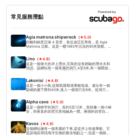
Powered by
常見服務潛點
Agia matrona shipwreck
(★5.0)
距離利納里亞港 4 英里，靠近迪亞瓦蒂島，是 Agia
Matrona 沉船。這是一艘1983年沉沒的85米貨船。殘
骸從23米到55米不等，它躺在她的左側，狀況良好。
Lino
(★4.8)
這是一個偉大的岸上潛水,完美的沒有經驗的潛水夫和
培訓。該網站有一個美麗的洞穴,4至6米,有一個開放
的屋頂和10米長的游泳通過與入口和出口。
Lakonisi
(★4.8)
這是一個小小島,從斯凱羅斯港乘船抵達。遺址有一個
陡峭的牆下降到40米,進入一個洞穴在8米。從洞穴內
可以看到深藍色的驚人景色。
Alpha cave
(★5.0)
這是一個狹窄的洞穴，長約5至12米，形狀像一個小峽
谷，與垂直的岩壁完美地融為一體。兩側的岩壁自然
隆起，形成一條壯觀的通道。從洞穴內部望出去，景
色令人嘆為觀止！
Kavos
(★4.6)
這個網站擁有一個美麗的下車,是從岸上快速乘船。它
是該地區尋找海洋生物的最佳地點之一,也是一個絕佳