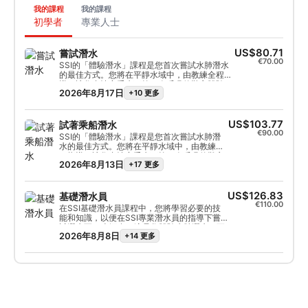
我的課程
我的課程
初學者
專業人士
US$80.71
嘗試潛水
€70.00
SSI的「體驗潛水」課程是您首次嘗試水肺潛水
的最佳方式。您將在平靜水域中，由教練全程指
導，讓您盡情享受水下第一次呼吸的難忘體驗，
2026年8月17日
+10 更多
感受潛水的魅力。完成這門短期課程後，您將獲
得SSI「體驗潛水」認證卡，相信您一定會渴望
再次潛水。無限的潛水探險之旅正等著您，而這
門課程正是您開啟潛水之旅的起點。立即行動！
US$103.77
試著乘船潛水
€90.00
SSI的「體驗潛水」課程是您首次嘗試水肺潛
水的最佳方式。您將在平靜水域中，由教練全
程指導，讓您盡情享受水下第一次呼吸的難忘
2026年8月13日
+17 更多
體驗，感受潛水的魅力。完成這門短期課程
後，您將獲得SSI「體驗潛水」認證卡，相信
您一定會渴望再次潛水。無限的潛水探險之旅
正等著您，而這門課程正是您開啟潛水之旅的
US$126.83
基礎潛水員
起點。立即行動！
€110.00
在SSI基礎潛水員課程中，您將學習必要的技
能和知識，以便在SSI專業潛水員的指導下嘗
試潛水至12米深處。這是您體驗水肺潛水，更
2026年8月8日
+14 更多
深入探索水下世界的絕佳途徑。基礎潛水員課
程的學分可在6個月內計入水肺潛水員或開放
水域潛水員課程，幫助您開啟潛水探險之旅的
下一階段。