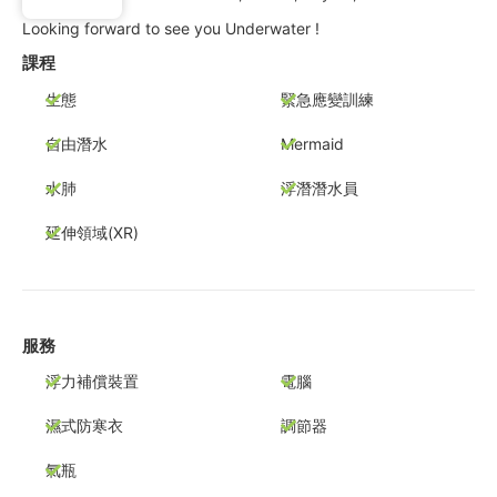
Looking forward to see you Underwater !
課程
生態
緊急應變訓練
自由潛水
Mermaid
水肺
浮潛潛水員
延伸領域(XR)
服務
浮力補償裝置
電腦
濕式防寒衣
調節器
氣瓶