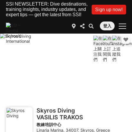
SSI NEWSLETTER: Dive destinations,
training insights, industry updates, and
Sign up now!
expert tips — get the latest from SSI!
登入
Skyros Diving
VASILIS TRAKOS
教練培訓中心
Linaria Marina, 34007, Skyros, Greece