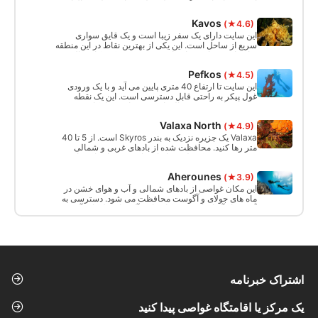
است. دیوارهای سنگی به طور طبیعی از دو طرف بالا آمده
و یک گذرگاه چشمگیر را تشکیل می‌دهند. از داخل غار،
Kavos
(★4.6)
منظره بیرون خیره کننده است!
این سایت دارای یک سفر زیبا است و یک قایق سواری
سریع از ساحل است. این یکی از بهترین نقاط در این منطقه
برای یافتن حیات دریایی است و همچنین یک مکان عالی
برای غواصی شبانه است.
Pefkos
(★4.5)
این سایت تا ارتفاع 40 متری پایین می آید و با یک ورودی
غول پیکر به راحتی قابل دسترسی است. این یک نقطه
تمرین غواصی عمیق عالی است. جریان نور امکان پذیر
است. لنگرهای قدیمی و قطعات سرامیک را خواهید دید.
Valaxa North
(★4.9)
Valaxa یک جزیره نزدیک به بندر Skyros است. از 5 تا 40
متر رها کنید. محافظت شده از بادهای غربی و شمالی
شیرجه دریفت یک طرفه با قایق. از مبتدی تا غواص با
تجربه.
Aherounes
(★3.9)
این مکان غواصی از بادهای شمالی و آب و هوای خشن در
ماه های جولای و آگوست محافظت می شود. دسترسی به
آن بسیار آسان است و مکانی ایده آل برای جلسات آب
محدود و غواصان جدید است.
اشتراک خبرنامه
یک مرکز یا اقامتگاه غواصی پیدا کنید