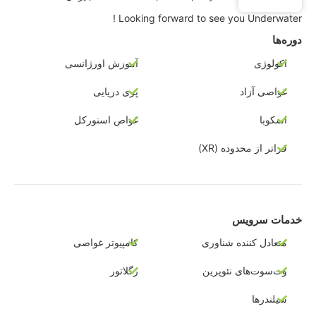
Looking forward to see you Underwater !
دوره‌ها
اکولوژی
آموزش اورژانسی
غواصی آزاد
پری دریایی
اسکوبا
غواص اسنورکل
فراتر از محدوده (XR)
خدمات سرویس
متعادل کننده شناوری
کامپیوتر غواصی
وت‌سوت‌های نئوپرین
رگلاتور
سیلندرها