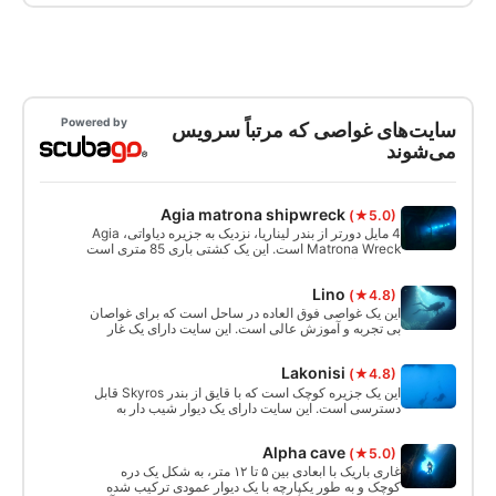
می‌توانید گام بعدی را در ماجراجویی غواصی خود بردارید.
Powered by
سایت‌های غواصی که مرتباً سرویس
می‌شوند
Agia matrona shipwreck
(★5.0)
4 مایل دورتر از بندر لیناریا، نزدیک به جزیره دیاواتی، Agia
Matrona Wreck است. این یک کشتی باری 85 متری است
که در سال 1983 غرق شد. لاشه از 23 تا 55 متر شروع
می شود و در شرایط عالی در سمت چپ او قرار دارد.
Lino
(★4.8)
این یک غواصی فوق العاده در ساحل است که برای غواصان
بی تجربه و آموزش عالی است. این سایت دارای یک غار
زیبا بین 4 تا 6 متر با سقف باز و 10 متر طول شنا با ورودی
و خروجی است.
Lakonisi
(★4.8)
این یک جزیره کوچک است که با قایق از بندر Skyros قابل
دسترسی است. این سایت دارای یک دیوار شیب دار به
ارتفاع 40 متر با دسترسی به یک غار در ارتفاع 8 متری
است. منظره شگفت انگیز آبی عمیق از داخل غار دیده می
Alpha cave
(★5.0)
شود.
غاری باریک با ابعادی بین ۵ تا ۱۲ متر، به شکل یک دره
کوچک و به طور یکپارچه با یک دیوار عمودی ترکیب شده