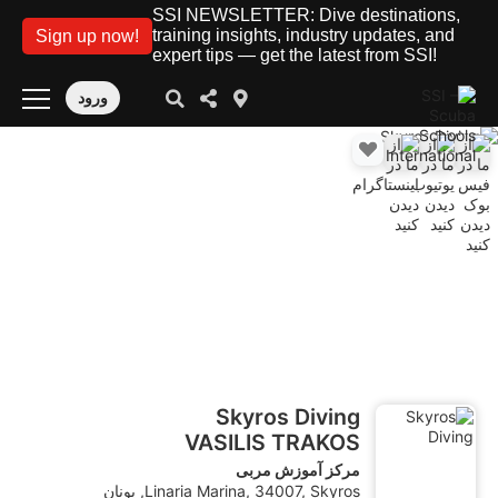
SSI NEWSLETTER: Dive destinations,
training insights, industry updates, and
Sign up now!
expert tips — get the latest from SSI!
ورود
Skyros Diving
VASILIS TRAKOS
مرکز آموزش مربی
Linaria Marina, 34007, Skyros, یونان