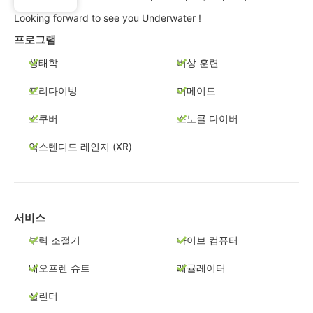
Looking forward to see you Underwater !
프로그램
생태학
비상 훈련
프리다이빙
머메이드
스쿠버
스노클 다이버
익스텐디드 레인지 (XR)
서비스
부력 조절기
다이브 컴퓨터
네오프렌 슈트
레귤레이터
실린더