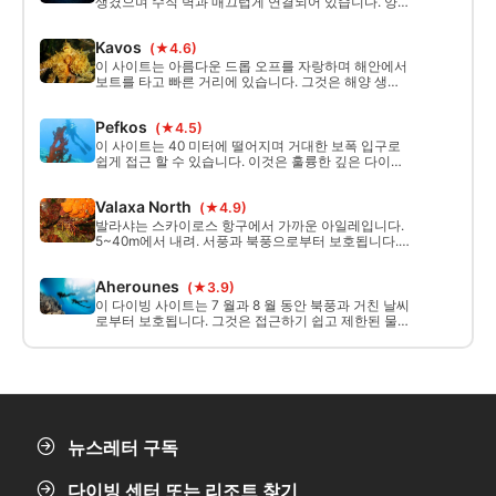
생겼으며 수직 벽과 매끄럽게 연결되어 있습니다. 양
쪽으로 자연스럽게 솟아오른 암벽은 웅장한 통로를 만
들어냅니다. 동굴 안에서 바깥 풍경을 바라보면 감탄
Kavos
(★4.6)
을 자아냅니다!
이 사이트는 아름다운 드롭 오프를 자랑하며 해안에서
보트를 타고 빠른 거리에 있습니다. 그것은 해양 생물
을 찾을 수있는이 지역에서 가장 좋은 장소 중 하나이
며 또한 훌륭한 야간 다이빙 위치입니다.
Pefkos
(★4.5)
이 사이트는 40 미터에 떨어지며 거대한 보폭 입구로
쉽게 접근 할 수 있습니다. 이것은 훌륭한 깊은 다이빙
훈련 장소입니다. 광 전류가 가능합니다. 오래된 앵커
와 도자기 의 일부를 볼 수 있습니다.
Valaxa North
(★4.9)
발라샤는 스카이로스 항구에서 가까운 아일레입니다.
5~40m에서 내려. 서풍과 북풍으로부터 보호됩니다.
보트로 다이빙을 드리프트 한 가지 방법. 초보자부터
숙련된 다이버까지.
Aherounes
(★3.9)
이 다이빙 사이트는 7 월과 8 월 동안 북풍과 거친 날씨
로부터 보호됩니다. 그것은 접근하기 쉽고 제한된 물
세션과 새로운 다이버를위한 이상적인 사이트입니다.
뉴스레터 구독
다이빙 센터 또는 리조트 찾기