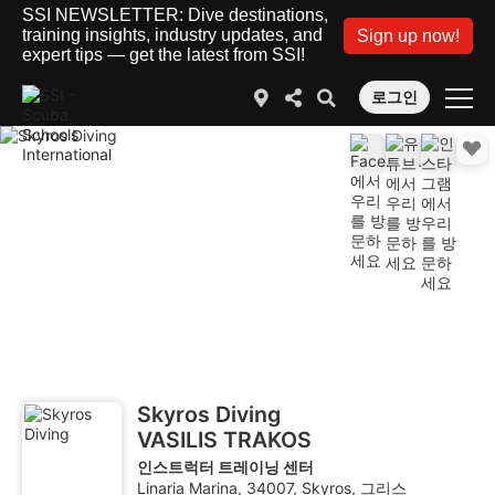
SSI NEWSLETTER: Dive destinations,
training insights, industry updates, and
Sign up now!
expert tips — get the latest from SSI!
로그인
Skyros Diving
VASILIS TRAKOS
인스트럭터 트레이닝 센터
Linaria Marina, 34007, Skyros, 그리스