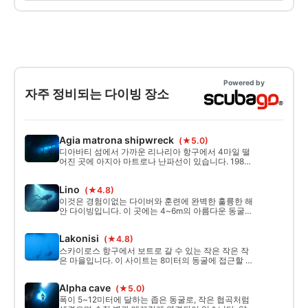
직 다이버 프로그램의 모든 과정을 이수하면 6
개월 이내에 스쿠버 다이버 또는 오픈워터 다
이버 프로그램으로 학점을 인정받을 수 있으므
로, 다이빙 모험을 한 단계 더 발전시킬 수 있습
니다.
Powered by
자주 정비되는 다이빙 장소
Agia matrona shipwreck
(★5.0)
디아바티 섬에서 가까운 리나리아 항구에서 4마일 떨
어진 곳에 아지아 마트로나 난파선이 있습니다. 1983
년에 침몰한 85미터 길이의 화물선입니다. 난파선은
23~55미터에서 시작하여 왼쪽으로 누워 있으며 상태
Lino
(★4.8)
가 매우 양호합니다.
이것은 경험이없는 다이버와 훈련에 완벽한 훌륭한 해
안 다이빙입니다. 이 곳에는 4~6m의 아름다운 동굴이
있으며, 지붕이 탁 트인 지붕과 10미터 길이의 수영과
입구와 출구가 있습니다.
Lakonisi
(★4.8)
스카이로스 항구에서 보트로 갈 수 있는 작은 작은 작
은 마을입니다. 이 사이트는 8미터의 동굴에 접근할 수
있는 40미터의 가파른 벽을 가지고 있습니다. 동굴 내
부에서 는 깊은 파란색의 놀라운 전망을 볼 수 있습니
Alpha cave
(★5.0)
다.
폭이 5~12미터에 달하는 좁은 동굴로, 작은 협곡처럼