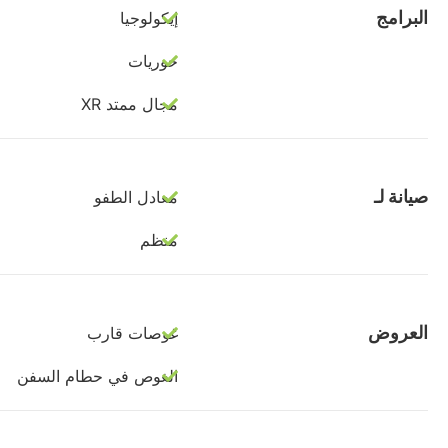
البرامج
إيكولوجيا
حوريات
مجال ممتد XR
صيانة لـ
معادل الطفو
منظم
العروض
غوصات قارب
الغوص في حطام السفن