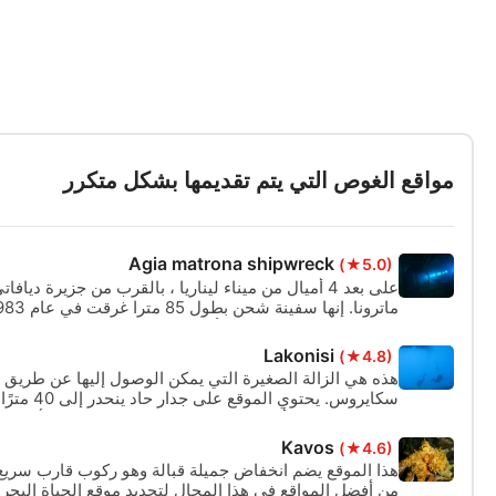
مواقع الغوص التي يتم تقديمها بشكل متكرر
Agia matrona shipwreck
(★5.0)
على بعد 4 أميال من ميناء ليناريا ، بالقرب من جزيرة ديا
55 مترا ويقع على جانبها الأيسر في حالة ممتازة.
Lakonisi
(★4.8)
هذه هي الزالة الصغيرة التي يمكن الوصول إليها عن طريق ا
سكايروس. يحتو
كهف على بعد 8 أمتار. وينظر إلى منظر مدهش من الأزرق العميق من داخل الكهف.
Kavos
(★4.6)
هذا الموقع يضم انخفاض جميلة قبالة وهو ركوب قارب سري
من أفضل المواقع في هذا المجال لتحديد موقع الحياة البحر