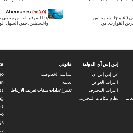
المراسي القديمة وأجزاء م
Aherounes
(★3.9)
Valaxa هي islet بالقرب من ميناء سكايروس. انزل من 5 إلى 40 مترًا. محمية من
هذا الموقع الغوص محمي م
طريق القوارب. من
وأغسطس. فمن السهل الوصو
والغواصين الجدد.
إس إس آي الدولية
قانوني
ts
عن إس إس آي
سياسة الخصوصية
go
اعتراف الغواص
بصمة
om
اعتراف المحترف
تغيير إعدادات ملفات تعريف الارتباط
es
الم
نظام مكافآت المحترف
ng
ks
vo
gs
AD