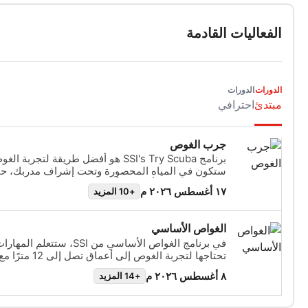
الفعاليات القادمة
الدورات
الدورات
مبتدئ
احترافي
جرب الغوص
برنامج SSI's Try Scuba هو أفضل طريقة لتجرب
ستكون في المياه المحصورة وتحت إشراف مدربك، حت
الاستمتاع بتلك الأنفاس الأولى التي لا تُنسى تحت الم
١٧ أغسطس ٢٠٢٦ م
+10 المزيد
الغوص. في نهاية هذه الدورة التدريبية القصيرة، ست
بطاقة هوية SSI Try Scuba التعريفية الخا
مرة أخرى. تنتظرك مغامرات غوص لا نهاية لها وهذه ال
الغواص الأساسي
التي ستبدأ بها كل شيء. ابدأ اليوم!
في برنامج الغواص الأساسي من SSI، 
إنها طريقة رائعة لاستكشاف العالم تحت الماء بشكل كام
٨ أغسطس ٢٠٢٦ م
+14 المزيد
الغوص. يمكن إضافة كامل برنامج الغواص الأساسي إل
تتمكن من اتخاذ الخطوة التالية في مغامرة الغوص.