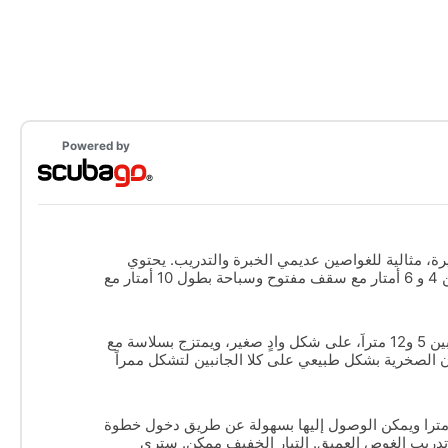
Powered by
ة، مثالية للغواصين عديمي الخبرة والتدريب. يحتوي
الموقع على كهف جميل بين 4 و 6 أمتار مع سقف مفتوح وسباحة بطول 10 أمتار مع
كهف ضيق يتراوح ارتفاعه بين 5 و12 متراً، على شكل وادٍ صغير، ويمتزج بسلاسة مع
ن الصخرية بشكل طبيعي على كلا الجانبين لتشكل ممراً
، المنظر نحو الخارج مذهل!
ا الموقع يسقط إلى 40 مترا ويمكن الوصول إليها بسهولة عن طريق دخول خطوة
 تدريب الغوص العميق. التيار الخفيف ممكن. سترى