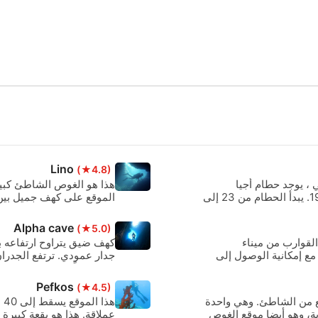
Lino
(★4.8)
فاتي ، يوجد حطام أجيا
هذا هو الغوص الشاطئ كبير
ماترونا. إنها سفينة شحن بطول 85 مترا غرقت في عام 1983. يبدأ الحطام من 23 إلى
مدخل ومخرج.
Alpha cave
(★5.0)
لقوارب من ميناء
ي الموقع على جدار حاد ينحدر إلى 40 مترًا مع إمكانية الوصول إلى
جدار عمودي. ترتفع الجدرا
دراماتيكياً. من داخل الكهف
Pefkos
(★4.5)
ع من الشاطئ. وهي واحدة
هذ
ية، وهو أيضا موقع الغوص
عملاقة. هذا هو بقعة كبيرة