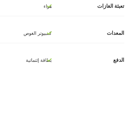
تعبئة الغازات
هواء
المعدات
كمبيوتر الغوص
الدفع
بطاقة إئتماتية