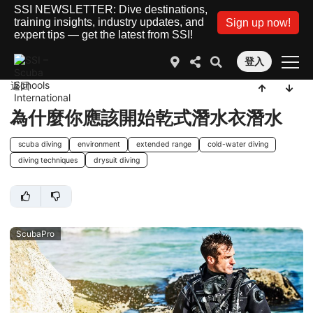
SSI NEWSLETTER: Dive destinations,
training insights, industry updates, and
Sign up now!
expert tips — get the latest from SSI!
登入
返回
為什麼你應該開始乾式潛水衣潛水
scuba diving
environment
extended range
cold-water diving
diving techniques
drysuit diving
ScubaPro