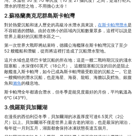
灣。水溫在 50 至 70 華氏度（10 至 21 攝氏度）之間，是進行乾式
潛水的理想之地，不用擔心太冷！
2.蘇格蘭奧克尼群島斯卡帕灣
對於熱愛沉船和迷人歷史的高級冷水潛水員來說，
在斯卡帕灣潛水
是
不容錯過的體驗。由於在狹小的區域內沉船數量眾多，這裡可以說是
世界上最好的沉船潛水區之一。
第一次世界大戰即將結束時，德國公海艦隊在斯卡帕灣沉沒了至少
52 艘艦船和潛艇，從而將這裡打造成了沉船潛水聖地。
這片水域也是塔巴卡號沉船的所在地；這是一艘二戰時期沉沒的淺水
阻塞船，水深僅60英尺（18公尺）。這艘阻塞船沉沒的目的是阻止
敵艦進入斯卡帕灣，如今已成為斯卡帕灣最受歡迎的沉船之一。它是
一艘獨特的潛水沉船，也是海星、海葵、龍蝦、海膽以及鱈魚、銀腹
魚和
瀨魚
的棲息地。
斯卡帕灣全年都適合潛水，但冬季是能見度最好的月份，平均氣溫為
6°C (43°F)。
3.俄羅斯貝加爾湖
在漫長的西伯利亞冬季，貝加爾湖的冰蓋厚度可達6.5英尺（2公
尺）以上。貝加爾湖不僅是世界上最古老的湖泊，也是最深的湖泊，
每年從一月到五月，湖面都會保持冰凍狀態長達五個月。