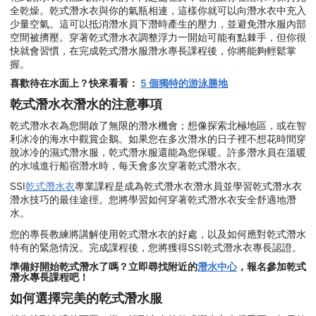
全乾燥。乾式潛水衣與你的氣瓶相連，這樣你就可以向潛水衣中充入
少量空氣。這可以抵消潛水員下潛時產生的壓力，並避免潛水服內部
空間被擠壓。穿著乾式潛水衣調整浮力一開始可能有點棘手，但你很
快就會習慣，在完成乾式潛水服潛水專長課程後，你將能夠輕鬆掌
握。
喜歡待在水面上？快來看看：
5 個獨特的游泳勝地
乾式潛水衣潛水的注意事項
乾式潛水衣為您開啟了無限的潛水機會；想像探索北極地區，或在智
利冰冷的海水中觀賞企鵝。如果您在多次潛水的日子裡不想花時間穿
脫冰冷的濕式潛水服，乾式潛水服還能為您保暖。許多潛水員在溫暖
的水域進行船宿潛水時，每天會多次穿著乾式潛水衣。
SSI
乾式潛水衣
專業課程是成為乾式潛水衣潛水員並學習乾式潛水衣
潛水技巧的最佳途徑。您將學習如何穿著乾式潛水衣安全舒適地潛
水。
您的專長教練將講解使用乾式潛水衣的好處，以及如何應對乾式潛水
特有的緊急情況。完成課程後，您將獲得SSI乾式潛水衣專長認證。
準備好開始乾式潛水了嗎？立即尋找附近的
潛水中心
，報名參加乾式
潛水專長課程吧！
如何選擇完美的乾式潛水服