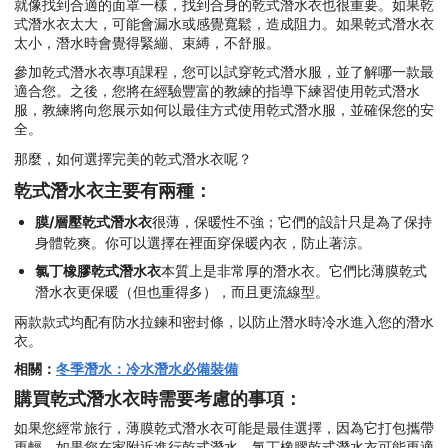
就像找到合適的面罩一樣，找到合身的乾式潛水衣也很重要。如果乾
式潛水衣太大，可能會漏水或感覺寬鬆，造成阻力。如果乾式潛水衣
太小，潛水時會覺得緊繃、束縛，不舒服。
參加乾式潛水衣專項課程，您可以試穿乾式潛水服，並了解哪一款最
適合您。之後，您將在經驗豐富的教練的指導下練習使用乾式潛水
服，教練將向您展示如何以最佳方式使用乾式潛水服，並確保您的安
全。
那麼，如何選擇完美的乾式潛水衣呢？
乾式潛水衣主要有兩種：
膜/層壓乾式潛水衣
很薄，保暖性不強；它們的設計只是為了保持
身體乾爽。你可以選擇在裡面穿保暖內衣，防止著涼。
氯丁橡膠乾式潛水衣
本質上是非常厚的潛水衣。它們比薄膜乾式
潛水衣更保暖（但也重得多），而且更流線型。
兩款款式均配有防水拉鍊和密封條，以防止潛水時冷水進入您的潛水
衣。
相關：
冬季潛水：冷水潛水必備裝備
購買乾式潛水衣時需要考慮的事項：
如果您經常旅行，薄膜乾式潛水衣可能是最佳選擇，因為它打包攜帶
更輕。如果您在家附近進行乾式潛水，氯丁橡膠乾式潛水衣可能更適