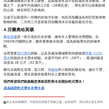
貝加爾湖擁有許多水上榮譽，是探險潛水員不容錯過的冰潛勝地。冰
層之下，水溫平均為攝氏3.5度（38華氏度），潛水員可以探索陡峭
的山坡、峽谷和巨大的海綿。
沿途可以觀賞到一些獨特的海洋生物，包括貝加爾油魚和巨型無脊椎
動物鉤蝦。二月和三月是探索貝加爾湖冰冷深處的最佳月份。
4.芬蘭奧哈莫礦
奧哈莫礦
是一座古老的石灰岩礦，擁有令人驚嘆的冰潛體驗。自
1960年代關閉以來，礦井逐漸被水填滿，成為探險潛水的終極考
驗。
這裡需要
洞穴潛水
經驗，以及具備深層減壓和持續循環
呼吸 (CCR)
潛水
技能的冷水潛水經驗。水溫平均約 4°C（39°F），最淺的隧道
深度為 28 公尺（92 英尺）。
礦坑水面附近混濁，是江鱈、北
梭魚
和小龍蝦的棲息地。越往下潛，
水就越清澈，潛水員最終能看到令人驚嘆的景色。
我們希望我們能激勵您勇敢面對寒冷並開始乾式潛水！
成為認證乾式潛水衣潛水員
本文為自動翻譯，可能包含些微不準確之處；如有疑問，請以英文原文為準。