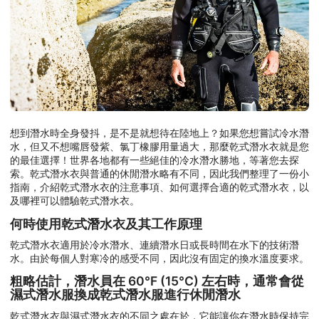
想到潛水時全身發抖，是不是就想待在陸地上？如果您想嘗試冷水潛
水，但又不想嘴唇發紫、氯丁橡膠用量過大，那麼乾式潛水衣就是您
的最佳選擇！世界各地都有一些絕佳的冷水潛水勝地，等著您去探
索。乾式潛水衣與普通的休閒潛水略有不同，因此我們整理了一份小
指南，介紹乾式潛水衣的注意事項、如何選擇合適的乾式潛水衣，以
及哪裡可以體驗乾式潛水衣。
何時使用乾式潛水衣及其工作原理
乾式潛水衣適用於冷水潛水、連續潛水日或長時間在水下的技術潛
水。由於每個人對寒冷的感受不同，因此沒有固定的換水溫度要求。
粗略估計，潛水員在 60°F (15°C) 左右時，通常會從
濕式潛水服換成乾式潛水服進行休閒潛水
乾式潛水衣與濕式潛水衣的不同之處在於，它能讓你在潛水時保持完