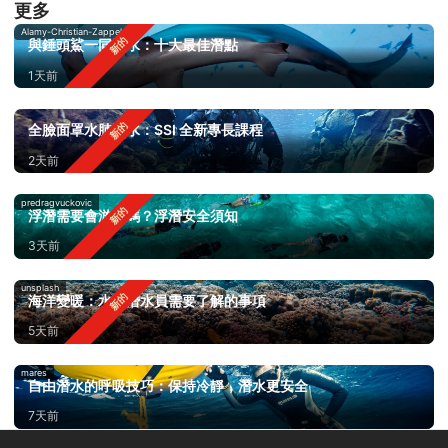
更多
Alamy-Christian-Zappel
與錘頭鯊一同潛水：十大最佳潛點
1天前
全臉面罩水肺潛水：SSI 全新專長課程
2天前
predragvuckovic
浮潛需要會游泳嗎？浮潛安全須知
3天前
unsplash
海洋變暖：水肺潛水員需要了解的事項
5天前
mares
自由潛水的呼吸技巧：保持冷靜，潛水更安全
7天前