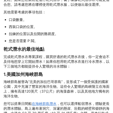
合您。請考慮您將在哪裡使用乾式潛水服，以便做出最佳選擇。
其他需要考慮的事項包括：
口袋數量。
西裝口袋的位置。
拉鍊的位置以及拉開的難易度。
您是否需要 P 閥。
乾式潛水的最佳地點
完成乾式潛水衣專業課程，購買舒適的乾式潛水衣後，你一定會迫不
及待地想穿上它開始潛水！如果你想用乾式潛水衣進行冷水潛水，以
下三個地方都能提供令人驚嘆的冷水體驗：
1.美國加州海峽群島
海峽群島被譽為“北美的加拉巴哥群島”，並形成了一個受保護的國家
公園，其中充滿了豐富的海洋生物。這些令人驚嘆的島嶼聳立在海面
上，擁有高達120英尺（37公尺）的海藻森林，以及其他地方獨有的
海洋生物。
您可以搭乘日間船
在海峽群島潛水
，也可以選擇船宿潛水，體驗更長
的潛水體驗。島上遍布著洞穴、深邃的懸崖、壯觀的峭壁和僻靜的海