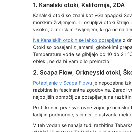
1. Kanalski otoki, Kalifornija, ZDA
Kanalski otoki so znani kot »Galapagosi Seve
morskim življenjem. Ti osupljivi otoki štrlij
visoko, z morskim življenjem, ki ga ne najde
Na Kanalskih otokih se lahko potapljate
z dn
Otoki so posejani z jamami, globokimi prepad
Temperature vode se gibljejo od 10 do 21 °C,
obleki, ne da bi vam bilo premrzlo!
2. Scapa Flow, Orkneyski otoki, Šk
Potapljanje v Scapa Flowu
je nepozabna izku
razbitine in fascinantna zgodovina. Zaradi 
najboljših območij za potapljanje na razbitin
Proti koncu prve svetovne vojne je nemška 
ladij in podmornic, s čimer je ustvarila meko 
V teh vodah se nahaja tudi razbitina Tabarka;