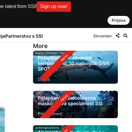
e latest from SSI!
Sign up now!
Prijava
Slovenian
nja
Partnerstvo s SSI
More
Alamy-Christian-Zappel
Potapljanje s kladvenimi
morskimi psi: 10 najboljših DIVE
SPOT-ov
Danes
Potapljanje s celoobrazno
masko: nova specialnost SSI
Pred 1 dnem
predragvuckovic