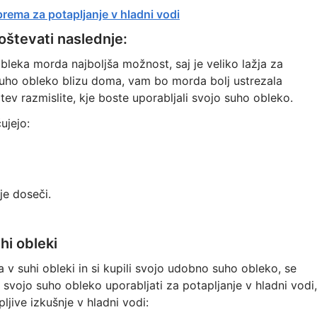
rema za potapljanje v hladni vodi
oštevati naslednje:
leka morda najboljša možnost, saj je veliko lažja za
 suho obleko blizu doma, vam bo morda bolj ustrezala
ev razmislite, kje boste uporabljali svojo suho obleko.
ujejo:
je doseči.
hi obleki
ja v suhi obleki in si kupili svojo udobno suho obleko, se
te svojo suho obleko uporabljati za potapljanje v hladni vodi,
pljive izkušnje v hladni vodi: