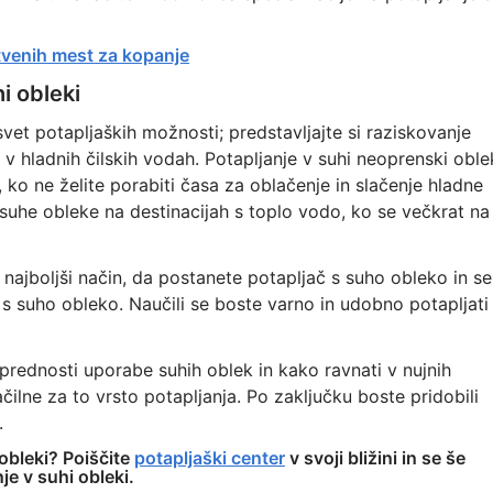
tvenih mest za kopanje
i obleki
svet potapljaških možnosti; predstavljajte si raziskovanje
 v hladnih čilskih vodah. Potapljanje v suhi neoprenski oble
 ko ne želite porabiti časa za oblačenje in slačenje hladne
suhe obleke na destinacijah s toplo vodo, ko se večkrat na
 najboljši način, da postanete potapljač s suho obleko in se
s suho obleko. Naučili se boste varno in udobno potapljati
 prednosti uporabe suhih oblek in kako ravnati v nujnih
čilne za to vrsto potapljanja. Po zaključku boste pridobili
.
 obleki? Poiščite
potapljaški center
v svoji bližini in se še
je v suhi obleki.