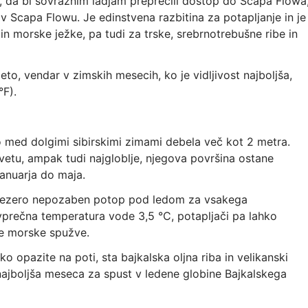
na, da bi sovražnim ladjam preprečili dostop do Scapa Flowa
in v Scapa Flowu. Je edinstvena razbitina za potapljanje in je
in morske ježke, pa tudi za trske, srebrnotrebušne ribe in
to, vendar v zimskih mesecih, ko je vidljivost najboljša,
°F).
 med dolgimi sibirskimi zimami debela več kot 2 metra.
 svetu, ampak tudi najgloblje, njegova površina ostane
anuarja do maja.
o jezero nepozaben potop pod ledom za vsakega
prečna temperatura vode 3,5 °C, potapljači pa lahko
ke morske spužve.
ko opazite na poti, sta bajkalska oljna riba in velikanski
najboljša meseca za spust v ledene globine Bajkalskega