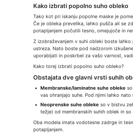
Kako izbrati popolno suho obleko
Tako kot pri iskanju popolne maske je pome
Če je obleka prevelika, lahko pušča ali se 
potapljanjem počutili tesno, omejujoče in n
Z izobraževanjem v suhi obleki boste lahko p
ustreza. Nato boste pod nadzorom izkušenega
uporabljati in poskrbel za vašo varnost, vad
Kako torej izbrati popolno suho obleko?
Obstajata dve glavni vrsti suhih ob
Membranske/laminatne suhe obleke
so 
vas ohranjajo suhe. Pod njimi lahko nato 
Neoprenske suhe obleke
so v bistvu ze
težje) od membranskih suhih oblek in so 
Oba modela imata vodotesne zadrge in tesni
potapljanjem.