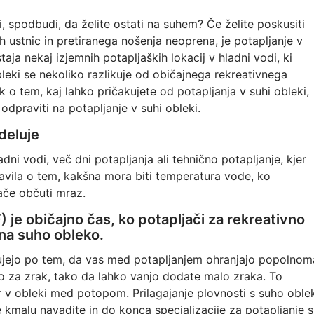
, spodbudi, da želite ostati na suhem? Če želite poskusiti
h ustnic in pretiranega nošenja neoprena, je potapljanje v
aja nekaj izjemnih potapljaških lokacij v hladni vodi, ki
obleki se nekoliko razlikuje od običajnega rekreativnega
k o tem, kaj lahko pričakujete od potapljanja v suhi obleki,
dpraviti na potapljanje v suhi obleki.
deluje
ni vodi, več dni potapljanja ali tehnično potapljanje, kjer
avila o tem, kakšna mora biti temperatura vode, ko
ače občuti mraz.
) je običajno čas, ko potapljači za rekreativno
na suho obleko.
ujejo po tem, da vas med potapljanjem ohranjajo popolnom
o za zrak, tako da lahko vanjo dodate malo zraka. To
tor v obleki med potopom. Prilagajanje plovnosti s suho oble
 kmalu navadite in do konca specializacije za potapljanje s