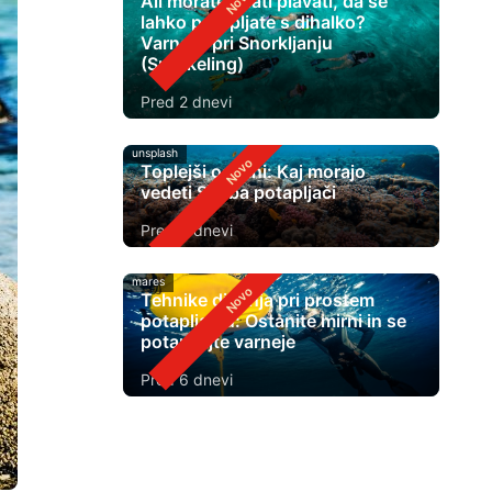
Ali morate znati plavati, da se
lahko potapljate s dihalko?
Varnost pri Snorkljanju
(Snorkeling)
Pred 2 dnevi
unsplash
Toplejši oceani: Kaj morajo
vedeti Scuba potapljači
Pred 4 dnevi
mares
Tehnike dihanja pri prostem
potapljanju: Ostanite mirni in se
potapljajte varneje
Pred 6 dnevi