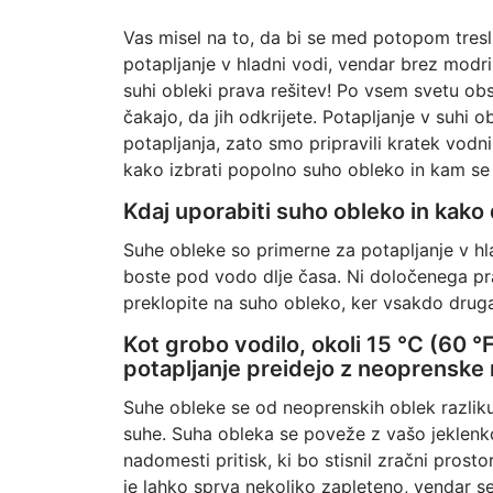
Vas misel na to, da bi se med potopom tresli
potapljanje v hladni vodi, vendar brez modri
suhi obleki prava rešitev! Po vsem svetu obst
čakajo, da jih odkrijete. Potapljanje v suhi 
potapljanja, zato smo pripravili kratek vodni
kako izbrati popolno suho obleko in kam se o
Kdaj uporabiti suho obleko in kako 
Suhe obleke so primerne za potapljanje v hlad
boste pod vodo dlje časa. Ni določenega pr
preklopite na suho obleko, ker vsakdo drug
Kot grobo vodilo, okoli 15 °C (60 °F
potapljanje preidejo z neoprenske 
Suhe obleke se od neoprenskih oblek razlik
suhe. Suha obleka se poveže z vašo jeklenk
nadomesti pritisk, ki bo stisnil zračni pros
je lahko sprva nekoliko zapleteno, vendar se