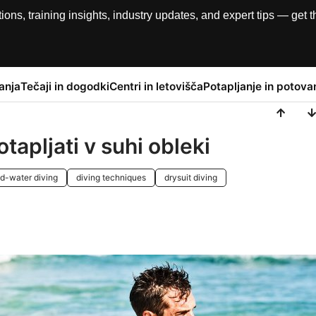
, training insights, industry updates, and expert tips — get th
anja
Tečaji in dogodki
Centri in letovišča
Potapljanje in potova
otapljati v suhi obleki
ld-water diving
diving techniques
drysuit diving