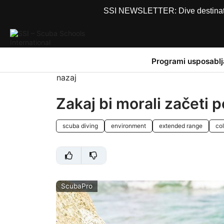
SSI NEWSLETTER: Dive destinations
Programi usposablj
nazaj
Zakaj bi morali začeti p
scuba diving
environment
extended range
co
ScubaPro