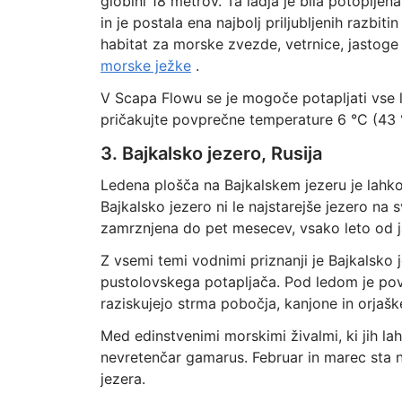
globini 18 metrov. Ta ladja je bila potoplje
in je postala ena najbolj priljubljenih razbit
habitat za morske zvezde, vetrnice, jastoge 
morske ježke
.
V Scapa Flowu se je mogoče potapljati vse le
pričakujte povprečne temperature 6 °C (43 
3. Bajkalsko jezero, Rusija
Ledena plošča na Bajkalskem jezeru je lahko
Bajkalsko jezero ni le najstarejše jezero na
zamrznjena do pet mesecev, vsako leto od j
Z vsemi temi vodnimi priznanji je Bajkalsk
pustolovskega potapljača. Pod ledom je pov
raziskujejo strma pobočja, kanjone in orjaš
Med edinstvenimi morskimi živalmi, ki jih lah
nevretenčar gamarus. Februar in marec sta 
jezera.