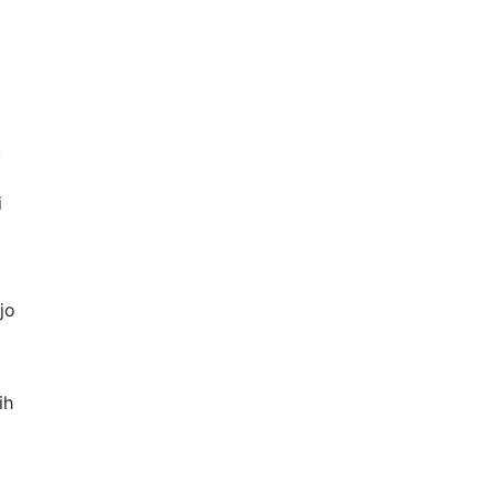
.
i
jo
ih