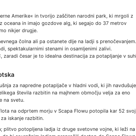
rne Amerike« in tvorijo zaščiten narodni park, ki mrgoli z
o iz oceana in imajo gozdove alg, ki segajo do 37 metrov
mo nikjer drugje.
evnega čolna ali pa ostanete dlje na ladji s prenočevanjem
i, spektakularnimi stenami in osamljenimi zalivi.
 zaradi česar je to idealna destinacija za potapljanje v suh
otska
šnja za napredne potapljače v hladni vodi, ki jih navdušuje
velikega števila razbitin na majhnem območju velja za eno
e na svetu.
flota na odprtem morju v Scapa Flowu potopila kar 52 svoj
za iskanje razbitin.
 plitvo potopljena ladja iz druge svetovne vojne, ki leži na