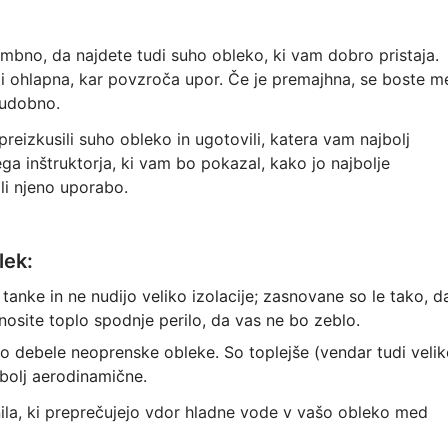
mbno, da najdete tudi suho obleko, ki vam dobro pristaja.
zdi ohlapna, kar povzroča upor. Če je premajhna, se boste m
eudobno.
reizkusili suho obleko in ugotovili, katera vam najbolj
 inštruktorja, ki vam bo pokazal, kako jo najbolje
ili njeno uporabo.
lek:
tanke in ne nudijo veliko izolacije; zasnovane so le tako, d
nosite toplo spodnje perilo, da vas ne bo zeblo.
lo debele neoprenske obleke. So toplejše (vendar tudi veli
bolj aerodinamične.
la, ki preprečujejo vdor hladne vode v vašo obleko med