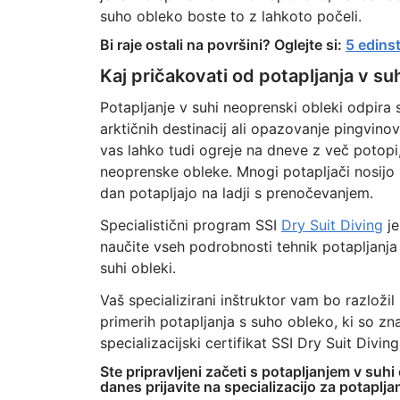
suho obleko boste to z lahkoto počeli.
Bi raje ostali na površini? Oglejte si:
5 edins
Kaj pričakovati od potapljanja v suh
Potapljanje v suhi neoprenski obleki odpira 
arktičnih destinacij ali opazovanje pingvinov
vas lahko tudi ogreje na dneve z več potopi,
neoprenske obleke. Mnogi potapljači nosijo 
dan potapljajo na ladji s prenočevanjem.
Specialistični program SSI
Dry Suit Diving
je
naučite vseh podrobnosti tehnik potapljanja 
suhi obleki.
Vaš specializirani inštruktor vam bo razložil
primerih potapljanja s suho obleko, ki so zna
specializacijski certifikat SSI Dry Suit Diving
Ste pripravljeni začeti s potapljanjem v suhi
danes prijavite na specializacijo za potapljan