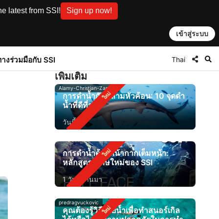
e latest from SSI!
Sign up now!
เข้าสู่ระบบ
Thai
ทาง
ร่วมมือกับ SSI
เพิ่มเติม
Alamy-Christian-Zappel
การดำน้ำกับฉลามหัวค้อน: 10 จุดดำ
น้ำที่ดีที่สุด
วันนี้
การดำน้ำด้วยหน้ากากเต็มหน้า:
หลักสูตรพิเศษใหม่ของ SSI
1 วันที่ผ่านมา
predragvuckovic
คุณต้องรู้วิธีว่ายน้ำเพื่อทำสนอร์เกิล