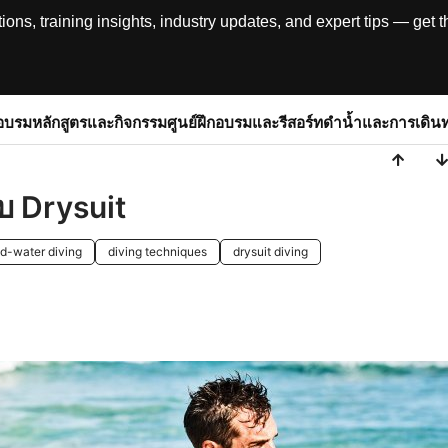
, training insights, industry updates, and expert tips — get th
อบรม
หลักสูตรและกิจกรรม
ศูนย์ฝึกอบรมและรีสอร์ท
ดำน้ำและการเดิน
บ Drysuit
ld-water diving
diving techniques
drysuit diving