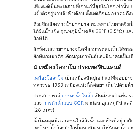
เพียงแต่เป็นทะเลสาบที่เก่าแก่ที่สุดในโลกเท่านั้น
แข็งตัวอยู่นานถึงห้าเดือน ตั้งแต่เดือนมกราคม
ด้วยชื่อเสียงทางน้ำมากมาย ทะเลสาบไบคาลจึงเป็
ใต้ผืนน้ำแข็ง อุณหภูมิน้ำเฉลี่ย 38°F (3.5°C
ยักษ์ได้
สัตว์ทะเลหายากบางชนิดที่สามารถพบเห็นได้ตลอด
ยักษ์แกมมารัส เดือนกุมภาพันธ์และมีนาคมเป็นเดื
4.เหมืองโอจาโม ประเทศฟินแลนด์
เหมืองโอจาโม
เป็นเหมืองหินปูนเก่าแก่ที่มอบปร
ทศวรรษ 1960 เหมืองแห่งนี้ก็ค่อยๆ เต็มไปด้ว
ประสบการณ์
การดำน้ำในถ้ำ
เป็นสิ่งจำเป็นที่น
และ
การดำน้ำแบบ CCR
มาก่อน อุณหภูมิน้ำเฉลี่ย
(28 เมตร)
น้ำในหลุมมีความขุ่นใกล้ผิวน้ำ และเป็นที่อยู่อ
เท่าไหร่ น้ำก็จะยิ่งใสขึ้นเท่านั้น ทำให้นักดำน้ำส