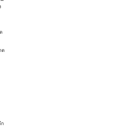
ง
าด
าด
ึก