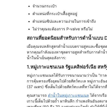
จำนวนกระเป๋า
ตำแหน่งที่กระเป๋าเสื้อสูทอยู่
ตำแหน่งซิปและความง่ายในการเข้าถึง
ไม่ว่าคุณจะต้องการ P-valve หรือไม่
สถานที่ยอดนิยมสำหรับการดำน้ำแบบ D
เมื่อคุณจบหลักสูตรดำน้ำแบบดรายสูทและซื้อชุดดร
หากคุณกำลังมองหาชุดดรายสูทสำหรับการดำน้ำใน
น้ำในน้ำเย็นสุดอลังการ:
1.หมู่เกาะแชนเนล รัฐแคลิฟอร์เนีย สหร
หมู่เกาะแชนเนลได้รับการขนานนามว่าเป็น "กาลาป
การคุ้มครองซึ่งอุดมไปด้วยสัตว์ทะเล หมู่เกาะอั
(37 เมตร) ซึ่งเต็มไปด้วยสัตว์ทะเลที่หาไม่ได้จากที่
คุณสามารถ
ดำน้ำในหมู่เกาะแชนเนล
ได้จากเรือ
เกาะนี้เต็มไปด้วยถ้ำ ผาหินลึก กำแพงหินอันงดงาม 
เซลเซียส (50 ถึง 70 องศาฟาเรนไฮต์) ทำให้ที่