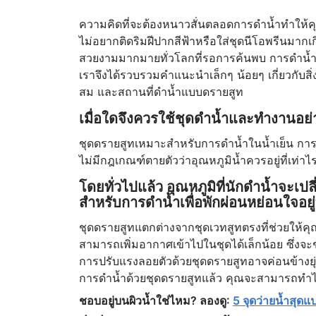
ความคิดที่จะต้องหนาวสั่นตลอดการดำน้ำทำให้ค
ไม่อยากติดริมฝีปากสีฟ้าหรือใส่ชุดนีโอพรีนมากเ
สวยงามมากมายทั่วโลกที่รอการค้นพบ การดำน้ำแ
เราจึงได้รวบรวมคำแนะนำเล็กๆ น้อยๆ เกี่ยวกับสิ
สม และสถานที่ดำน้ำแบบดรายสูท
เมื่อใดจึงควรใช้ชุดดำน้ำและทำงานอย่
ชุดดรายสูทเหมาะสำหรับการดำน้ำในน้ำเย็น การด
ไม่มีกฎเกณฑ์ตายตัวว่าอุณหภูมิน้ำควรอยู่ที่เท่าไ
โดยทั่วไปแล้ว อุณหภูมิที่นักดำน้ำจะเ
สำหรับการดำน้ำเพื่อพักผ่อนหย่อนใจอย
ชุดดรายสูทแตกต่างจากชุดเวทสูทตรงที่ช่วยให้คุ
สามารถเพิ่มอากาศเข้าไปในชุดได้เล็กน้อย ซึ่งจ
การปรับแรงลอยตัวด้วยชุดดรายสูทอาจค่อนข้างยุ
การดำน้ำด้วยชุดดรายสูทแล้ว คุณจะสามารถทำได
ชอบอยู่บนผิวน้ำใช่ไหม? ลองดู:
5 จุดว่ายน้ำสุดแ