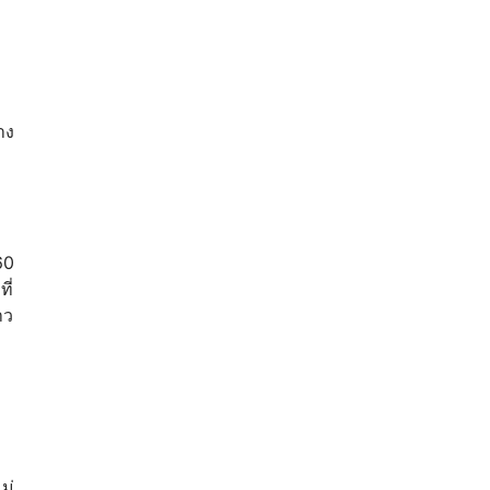
าง
60
ี่
าว
ม่