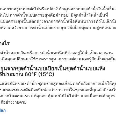
ุณอยากอยู่บนบกต่อไปหรือเปล่า? ถ้าคุณอยากลองดำน้ำในน้ำเย็นแ
กินไป การดำน้ำแบบดรายสูทคือคำตอบ! มีจุดดำน้ำในน้ำเย็นที่
บบดรายสูทนั้นแตกต่างจากการดำน้ำเพื่อสันทนาการทั่วไปเล็กน้
่งที่คาดหวังจากการดำน้ำแบบดรายสูท วิธีเลือกชุดดรายสูทที่เหมา
างไร
ำน้ำหลายวัน หรือการดำน้ำเทคนิคที่ต้องอยู่ใต้น้ำเป็นเวลานาน
รเมื่อคุณเปลี่ยนมาใช้ชุดดรายสูท เพราะแต่ละคนจะรู้สึกเย็นต่างกัน
ปลี่ยนจากชุดดำน้ำแบบเปียกเป็นชุดดำน้ำแบบแห้ง
ู่ที่ประมาณ 60°F (15°C)
ณแห้งสนิทขณะดำน้ำ ชุดดรายสูทจะเชื่อมต่อกับถังอากาศเพื่อให้ค
ะช่วยชดเชยแรงดันที่จะบีบช่องว่างอากาศในชุดขณะที่คุณดำดิ่งลงไ
่งยากในตอนแรก แต่คุณจะคุ้นเคยได้ในไม่ช้า และเมื่อจบหลักสูตร
้อย่างง่ายดาย
ปลก