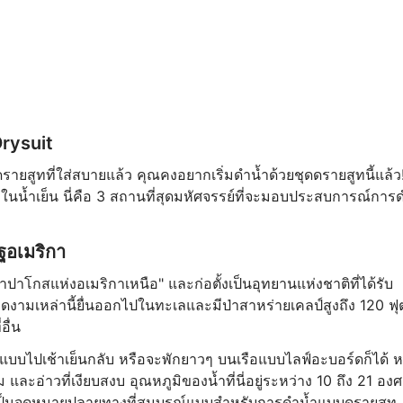
rysuit
ายสูทที่ใส่สบายแล้ว คุณคงอยากเริ่มดำน้ำด้วยชุดดรายสูทนี้แล้ว
น้ำเย็น นี่คือ 3 สถานที่สุดมหัศจรรย์ที่จะมอบประสบการณ์การ
ัฐอเมริกา
าโกสแห่งอเมริกาเหนือ" และก่อตั้งเป็นอุทยานแห่งชาติที่ได้รับ
นงดงามเหล่านี้ยื่นออกไปในทะเลและมีป่าสาหร่ายเคลป์สูงถึง 120 ฟุ
อื่น
แบบไปเช้าเย็นกลับ หรือจะพักยาวๆ บนเรือแบบไลฟ์อะบอร์ดก็ได้ หม
และอ่าวที่เงียบสงบ อุณหภูมิของน้ำที่นี่อยู่ระหว่าง 10 ถึง 21 อง
นี่เป็นจุดหมายปลายทางที่สมบูรณ์แบบสำหรับการดำน้ำแบบดรายสูท