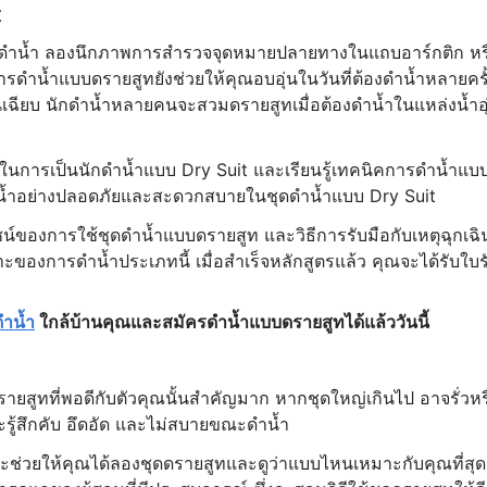
t
ดำน้ำ ลองนึกภาพการสำรวจจุดหมายปลายทางในแถบอาร์กติก หร
ดำน้ำแบบดรายสูทยังช่วยให้คุณอบอุ่นในวันที่ต้องดำน้ำหลายครั
็นเฉียบ นักดำน้ำหลายคนจะสวมดรายสูทเมื่อต้องดำน้ำในแหล่งน้ำอุ
ี่สุดในการเป็นนักดำน้ำแบบ Dry Suit และเรียนรู้เทคนิคการดำน้ำแบ
ารดำน้ำอย่างปลอดภัยและสะดวกสบายในชุดดำน้ำแบบ Dry Suit
ของการใช้ชุดดำน้ำแบบดรายสูท และวิธีการรับมือกับเหตุฉุกเฉิ
ของการดำน้ำประเภทนี้ เมื่อสำเร็จหลักสูตรแล้ว คุณจะได้รับใบร
ดำน้ำ
ใกล้บ้านคุณและสมัครดำน้ำแบบดรายสูทได้แล้ววันนี้
ายสูทที่พอดีกับตัวคุณนั้นสำคัญมาก หากชุดใหญ่เกินไป อาจรั่วหร
จะรู้สึกคับ อึดอัด และไม่สบายขณะดำน้ำ
จะช่วยให้คุณได้ลองชุดดรายสูทและดูว่าแบบไหนเหมาะกับคุณที่สุด