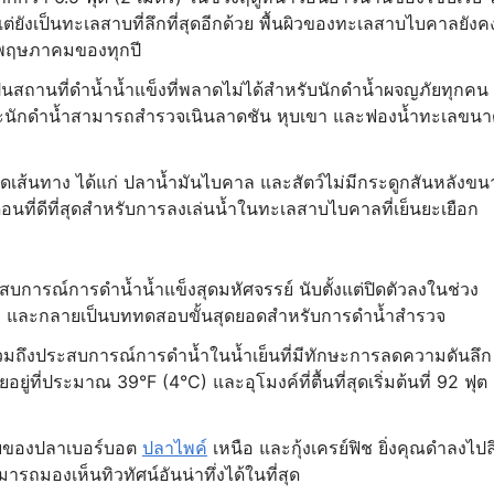
 แต่ยังเป็นทะเลสาบที่ลึกที่สุดอีกด้วย พื้นผิวของทะเลสาบไบคาลยังค
ถึงพฤษภาคมของทุกปี
นสถานที่ดำน้ำน้ำแข็งที่พลาดไม่ได้สำหรับนักดำน้ำผจญภัยทุกคน
) และนักดำน้ำสามารถสำรวจเนินลาดชัน หุบเขา และฟองน้ำทะเลขน
เส้นทาง ได้แก่ ปลาน้ำมันไบคาล และสัตว์ไม่มีกระดูกสันหลังขน
อนที่ดีที่สุดสำหรับการลงเล่นน้ำในทะเลสาบไบคาลที่เย็นยะเยือก
ะสบการณ์การดำน้ำน้ำแข็งสุดมหัศจรรย์ นับตั้งแต่ปิดตัวลงในช่วง
ยน้ำ และกลายเป็นบททดสอบขั้นสุดยอดสำหรับการดำน้ำสำรวจ
ี่ รวมถึงประสบการณ์การดำน้ำในน้ำเย็นที่มีทักษะการลดความดันลึก
อยู่ที่ประมาณ 39°F (4°C) และอุโมงค์ที่ตื้นที่สุดเริ่มต้นที่ 92 ฟุต
าศัยของปลาเบอร์บอต
ปลาไพค์
เหนือ และกุ้งเครย์ฟิช ยิ่งคุณดำลงไปล
ามารถมองเห็นทิวทัศน์อันน่าทึ่งได้ในที่สุด