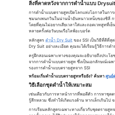
สิ่งที่คาดหวังจากการดำน้ำแบบ Drysui
การดำน้ำแบบดรายสูทเปิดโลกแห่งโอกาสในการ
ชมนกเพนกวินในน่านน้ำอันหนาวเหน็บของชิลี การ
โดยที่คุณไม่อยากเสียเวลาใส่และถอดเวทสูทที่เย
หลายครั้งต่อวันบนเรือไลฟ์อะบอร์ด
หลักสูตร
ดำน้ำ Dry Suit
ของ SSI เป็นวิธีที่ดีท
Dry Suit อย่างละเอียด คุณจะได้เรียนรู้วิธีก
ครูฝึกสอนเฉพาะทางของคุณจะอธิบายถึงประโยชน์
จากการดำน้ำแบบดรายสูท ซึ่งเป็นเอกลักษณ์เฉพาะ
รองการดำน้ำแบบดรายสูทจาก SSI
พร้อมเริ่มดำน้ำแบบดรายสูทหรือยัง? ค้นหา
ศูนย์
วิธีเลือกชุดดำน้ำให้เหมาะสม
เช่นเดียวกับการหาหน้ากากที่พอดีตัว การหาชุดดร
รู้สึกหลวม ซึ่งทำให้เกิดแรงต้าน หากเล็กเกินไป 
การเรียนหลักสูตรเฉพาะทางเกี่ยวกับชุดดรายสูท