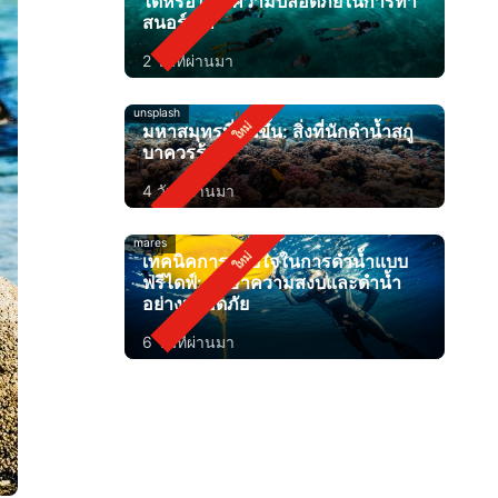
ได้หรือไม่? ความปลอดภัยในการทำ
สนอร์เกิล
2 วันที่ผ่านมา
unsplash
มหาสมุทรที่อุ่นขึ้น: สิ่งที่นักดำน้ำสกู
บาควรรู้
4 วันที่ผ่านมา
mares
เทคนิคการหายใจในการดำน้ำแบบ
ฟรีไดฟ์: รักษาความสงบและดำน้ำ
อย่างปลอดภัย
6 วันที่ผ่านมา