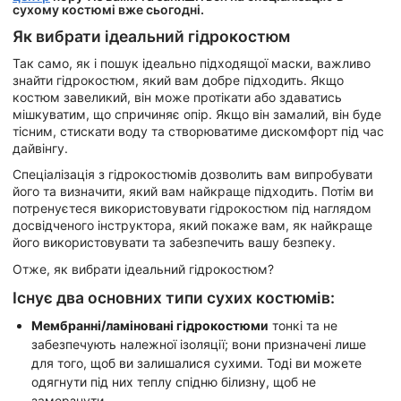
сухому костюмі вже сьогодні.
Як вибрати ідеальний гідрокостюм
Так само, як і пошук ідеально підходящої маски, важливо
знайти гідрокостюм, який вам добре підходить. Якщо
костюм завеликий, він може протікати або здаватись
мішкуватим, що спричиняє опір. Якщо він замалий, він буде
тісним, стискати воду та створюватиме дискомфорт під час
дайвінгу.
Спеціалізація з гідрокостюмів дозволить вам випробувати
його та визначити, який вам найкраще підходить. Потім ви
потренуєтеся використовувати гідрокостюм під наглядом
досвідченого інструктора, який покаже вам, як найкраще
його використовувати та забезпечить вашу безпеку.
Отже, як вибрати ідеальний гідрокостюм?
Існує два основних типи сухих костюмів:
Мембранні/ламіновані гідрокостюми
тонкі та не
забезпечують належної ізоляції; вони призначені лише
для того, щоб ви залишалися сухими. Тоді ви можете
одягнути під них теплу спідню білизну, щоб не
замерзнути.