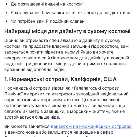
Де розташовані кишені на костюмі.
Розташування блискавки та те, як легко до неї дістатися.
Чи потрібен вам P-подібний клапан.
Найкращі місця для дайвінгу в сухому костюмі
Щойно ви отримаєте спеціалізацію з дайвінгу в сухому
костюмі та придбаєте власний затишний гідрокостюм, вам
захочеться почати пірнати в ньому! Якщо ви хочете
використовувати свій гідрокостюм для дайвінгу в холодній
воді, ось три дивовижні місця, де ви отримаєте вражаючі
враження від холодної води:
1. Нормандські острови, Каліфорнія, США
Нормандські острови відомі як «Галапагоські острови
Північної Америки» та утворюють заповідний національний
парк, що кишить морським життям. Ці приголомшливі
острови виступають з океану та мають ліси ламінарії, що
сягають 37 метрів заввишки, з морським життям, яке не
зустрічається більше ніде.
Ви можете зайнятися
дайвінгом на Нормандських островах
з денного човна або залишитися на довше на сафарі.