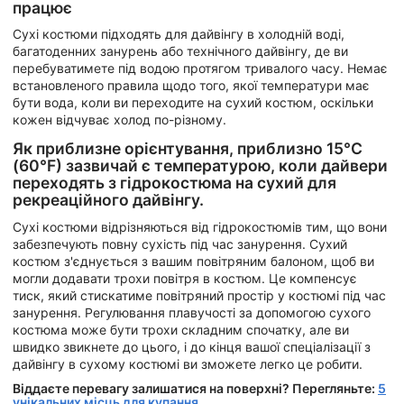
працює
Сухі костюми підходять для дайвінгу в холодній воді,
багатоденних занурень або технічного дайвінгу, де ви
перебуватимете під водою протягом тривалого часу. Немає
встановленого правила щодо того, якої температури має
бути вода, коли ви переходите на сухий костюм, оскільки
кожен відчуває холод по-різному.
Як приблизне орієнтування, приблизно 15°C
(60°F) зазвичай є температурою, коли дайвери
переходять з гідрокостюма на сухий для
рекреаційного дайвінгу.
Сухі костюми відрізняються від гідрокостюмів тим, що вони
забезпечують повну сухість під час занурення. Сухий
костюм з'єднується з вашим повітряним балоном, щоб ви
могли додавати трохи повітря в костюм. Це компенсує
тиск, який стискатиме повітряний простір у костюмі під час
занурення. Регулювання плавучості за допомогою сухого
костюма може бути трохи складним спочатку, але ви
швидко звикнете до цього, і до кінця вашої спеціалізації з
дайвінгу в сухому костюмі ви зможете легко це робити.
Віддаєте перевагу залишатися на поверхні? Перегляньте:
5
унікальних місць для купання