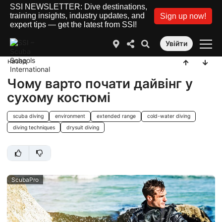
SSI NEWSLETTER: Dive destinations,
training insights, industry updates, and
Sign up now!
expert tips — get the latest from SSI!
Увійти
назад
Чому варто почати дайвінг у
сухому костюмі
scuba diving
environment
extended range
cold-water diving
diving techniques
drysuit diving
ScubaPro