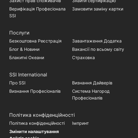
Захист прав споживачів
Знайти сертифікацію
Верифікація Професіонала
Замовити заміну картки
SSI
Послуги
Безкоштовна Реєстрація
Завантаження Додатка
Блог & Новини
Вакансії по всьому світу
Блакитні Океани
Страховка
SSI International
Про SSI
Визнання Дайверів
Визнання Професіоналів
Система Нагород
Професіоналів
Політика конфіденційності
Політика конфіденційності
Імпринт
Змінити налаштування