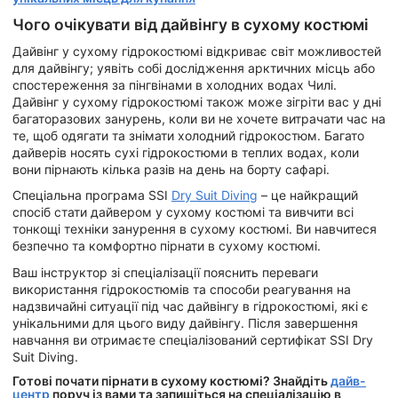
Чого очікувати від дайвінгу в сухому костюмі
Дайвінг у сухому гідрокостюмі відкриває світ можливостей
для дайвінгу; уявіть собі дослідження арктичних місць або
спостереження за пінгвінами в холодних водах Чилі.
Дайвінг у сухому гідрокостюмі також може зігріти вас у дні
багаторазових занурень, коли ви не хочете витрачати час на
те, щоб одягати та знімати холодний гідрокостюм. Багато
дайверів носять сухі гідрокостюми в теплих водах, коли
вони пірнають кілька разів на день на борту сафарі.
Спеціальна програма SSI
Dry Suit Diving
– це найкращий
спосіб стати дайвером у сухому костюмі та вивчити всі
тонкощі техніки занурення в сухому костюмі. Ви навчитеся
безпечно та комфортно пірнати в сухому костюмі.
Ваш інструктор зі спеціалізації пояснить переваги
використання гідрокостюмів та способи реагування на
надзвичайні ситуації під час дайвінгу в гідрокостюмі, які є
унікальними для цього виду дайвінгу. Після завершення
навчання ви отримаєте спеціалізований сертифікат SSI Dry
Suit Diving.
Готові почати пірнати в сухому костюмі? Знайдіть
дайв-
центр
поруч із вами та запишіться на спеціалізацію в