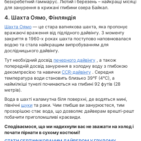
безхребетний гаммарус. Лютий і березень – найкращі місяці
для занурення в крижані глибини озера Байкал.
4. Шахта Оямо, Фінляндія
Шахта Оямо
— це стара вапнякова шахта, яка пропонує
вражаючі враження від підлідного дайвінгу. З моменту
закриття в 1960-х роках шахта поступово наповнювалася
водою та стала найкращим випробуванням для
дослідницького дайвінгу.
Тут необхідний досвід
печерного дайвінгу
, а також
попередній досвід занурення в холодну воду з глибокою
декомпресією та навички
CCR-дайвінгу
. Середня
температура води становить близько 39°F (4°C), а
наймілкіші тунелі починаються на глибині 92 футів (28
метрів).
Вода в шахті каламутна біля поверхні, де водяться мині,
північні
щуки
та раки. Чим глибше ви занурюєтеся, тим
прозорішою стає вода, що дозволяє дайверам врешті-решт
побачити приголомшливі краєвиди.
Сподіваємося, що ми надихнули вас не зважати на холод і
почати пірнати в сухому костюмі!
СТАТИ СЕРТИФІКОВАНИМ ДАЙВЕРОМ У ГРУДОМУ