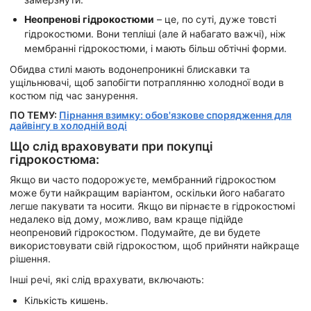
Неопренові гідрокостюми
– це, по суті, дуже товсті
гідрокостюми. Вони тепліші (але й набагато важчі), ніж
мембранні гідрокостюми, і мають більш обтічні форми.
Обидва стилі мають водонепроникні блискавки та
ущільнювачі, щоб запобігти потраплянню холодної води в
костюм під час занурення.
ПО ТЕМУ:
Пірнання взимку: обов'язкове спорядження для
дайвінгу в холодній воді
Що слід враховувати при покупці
гідрокостюма:
Якщо ви часто подорожуєте, мембранний гідрокостюм
може бути найкращим варіантом, оскільки його набагато
легше пакувати та носити. Якщо ви пірнаєте в гідрокостюмі
недалеко від дому, можливо, вам краще підійде
неопреновий гідрокостюм. Подумайте, де ви будете
використовувати свій гідрокостюм, щоб прийняти найкраще
рішення.
Інші речі, які слід врахувати, включають:
Кількість кишень.