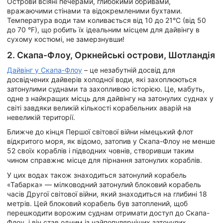
Острови всіяні печерами, глибокими обривами,
вражаючими стінами та відокремленими бухтами.
Температура води там коливається від 10 до 21°C (від 50
до 70 °F), що робить їх ідеальним місцем для дайвінгу в
сухому костюмі, не замерзнувши!
2. Скапа-Флоу, Оркнейські острови, Шотландія
Дайвінг у Скапа-Флоу
– це незабутній досвід для
досвідчених дайверів холодної води, які захоплюються
затонулими суднами та захопливою історією. Це, мабуть,
одне з найкращих місць для дайвінгу на затонулих суднах у
світі завдяки великій кількості корабельних аварій на
невеликій території.
Ближче до кінця Першої світової війни німецький флот
відкритого моря, як відомо, затопив у Скапа-Флоу не менше
52 своїх кораблів і підводних човнів, створивши таким
чином справжнє місце для пірнання затонулих кораблів.
У цих водах також знаходиться затонулий корабель
«Табарка» — мілководний затонулий блоковий корабель
часів Другої світової війни, який знаходиться на глибині 18
метрів. Цей блоковий корабель був затоплений, щоб
перешкодити ворожим суднам отримати доступ до Скапа-
Флоу, і він став одним із найпопулярніших затонулих