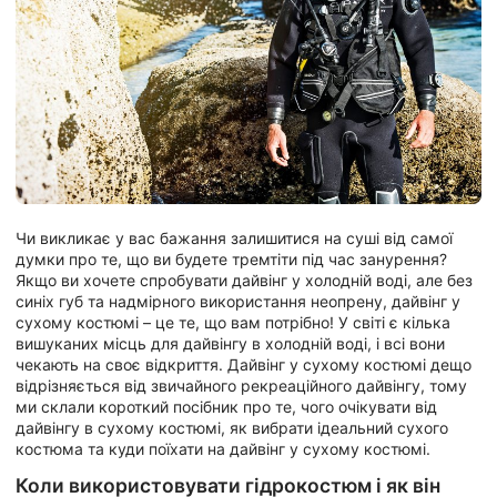
Чи викликає у вас бажання залишитися на суші від самої
думки про те, що ви будете тремтіти під час занурення?
Якщо ви хочете спробувати дайвінг у холодній воді, але без
синіх губ та надмірного використання неопрену, дайвінг у
сухому костюмі – це те, що вам потрібно! У світі є кілька
вишуканих місць для дайвінгу в холодній воді, і всі вони
чекають на своє відкриття. Дайвінг у сухому костюмі дещо
відрізняється від звичайного рекреаційного дайвінгу, тому
ми склали короткий посібник про те, чого очікувати від
дайвінгу в сухому костюмі, як вибрати ідеальний сухого
костюма та куди поїхати на дайвінг у сухому костюмі.
Коли використовувати гідрокостюм і як він