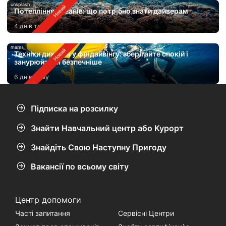
unsplash
Потепління океанів: що потрібно знати дайверам
4 днів тому
mares
Техніки дихання у фрідайвінгу: зберігайте спокій і
занурюйтеся безпечніше
6 днів тому
Підписка на розсилку
Знайти Навчальний центр або Курорт
Знайдіть Свою Наступну Пригоду
Вакансії по всьому світу
Центр допомоги
Часті запитання
Сервісні Центри