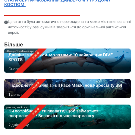
КОСТЮМІ
Ця стаття була автоматично перекладена та може містити незначні
неточності; у разі сумнівів зверніться до оригінальної англійської
версії.
Бiльше
Alamy-Christian-Zappel
Дайвінг із акулами-молотами: 10 найкращих DIVE
SPOTS
Сьогодні
Підводне плавання з Full Face Mask: нова Specialty SSI
1 день тому
predragvuckovic
Чи потрібно вміти плавати, щоб займатися
снорклінгом? Безпека під час снорклінгу
2 днів тому