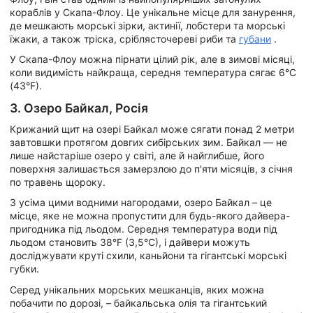
кораблів у Скапа-Флоу. Це унікальне місце для занурення,
де мешкають морські зірки, актинії, лобстери та морські
їжаки, а також тріска, сріблясточереві риби та
губани
.
У Скапа-Флоу можна пірнати цілий рік, але в зимові місяці,
коли видимість найкраща, середня температура сягає 6°C
(43°F).
3. Озеро Байкал, Росія
Крижаний щит на озері Байкал може сягати понад 2 метри
завтовшки протягом довгих сибірських зим. Байкал — не
лише найстаріше озеро у світі, але й найглибше, його
поверхня залишається замерзлою до п'яти місяців, з січня
по травень щороку.
З усіма цими водними нагородами, озеро Байкал – це
місце, яке не можна пропустити для будь-якого дайвера-
пригодника під льодом. Середня температура води під
льодом становить 38°F (3,5°C), і дайвери можуть
досліджувати круті схили, каньйони та гігантські морські
губки.
Серед унікальних морських мешканців, яких можна
побачити по дорозі, – байкальська олія та гігантський