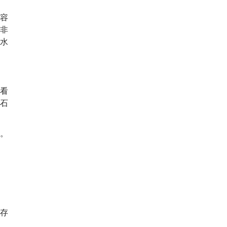
容
非
水
看
石
。
存