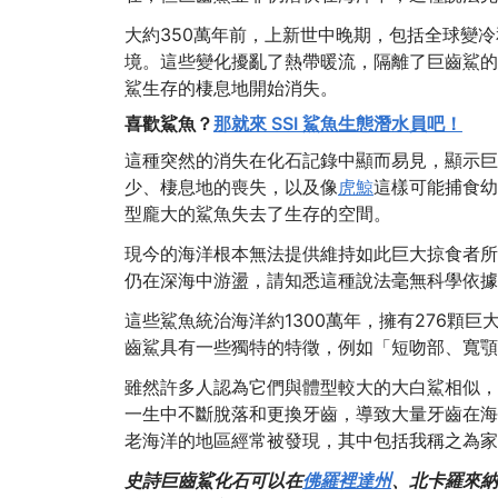
大約350萬年前，上新世中晚期，包括全球變
境。這些變化擾亂了熱帶暖流，隔離了巨齒鯊的
鯊生存的棲息地開始消失。
喜歡鯊魚？
那就來 SSI 鯊魚生態潛水員吧！
這種突然的消失在化石記錄中顯而易見，顯示巨
少、棲息地的喪失，以及像
虎鯨
這樣可能捕食幼
型龐大的鯊魚失去了生存的空間。
現今的海洋根本無法提供維持如此巨大掠食者所
仍在深海中游盪，請知悉這種說法毫無科學依據
這些鯊魚統治海洋約1300萬年，擁有276顆
齒鯊具有一些獨特的特徵，例如「短吻部、寬顎
雖然許多人認為它們與體型較大的大白鯊相似，
一生中不斷脫落和更換牙齒，導致大量牙齒在海
老海洋的地區經常被發現，其中包括我稱之為家
史詩巨齒鯊化石可以在
佛羅裡達州
、北卡羅來納