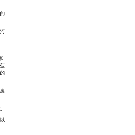
的
河
和
菠
的
裹
。
以