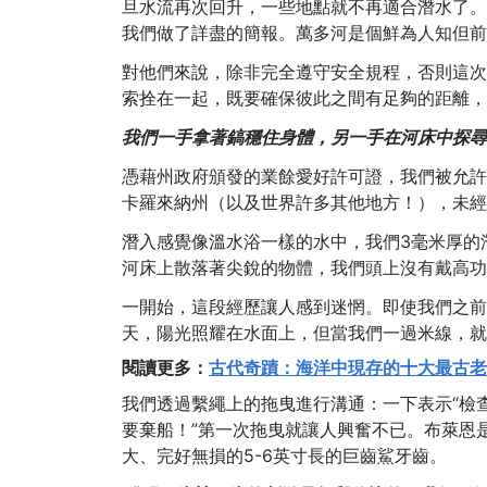
旦水流再次回升，一些地點就不再適合潛水了。在我
我們做了詳盡的簡報。萬多河是個鮮為人知但前
對他們來說，除非完全遵守安全規程，否則這次
索拴在一起，既要確保彼此之間有足夠的距離，
我們一手拿著鎬穩住身體，另一手在河床中探尋
憑藉州政府頒發的業餘愛好許可證，我們被允許
卡羅來納州（以及世界許多其他地方！），未經
潛入感覺像溫水浴一樣的水中，我們3毫米厚的
河床上散落著尖銳的物體，我們頭上沒有戴高功
一開始，這段經歷讓人感到迷惘。即使我們之前
天，陽光照耀在水面上，但當我們一過米線，就
閱讀更多：
古代奇蹟：海洋中現存的十大最古老
我們透過繫繩上的拖曳進行溝通：一下表示“檢
要棄船！”第一次拖曳就讓人興奮不已。布萊恩
大、完好無損的5-6英寸長的巨齒鯊牙齒。