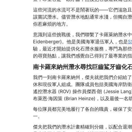
這些河流的水流可不是鬧著玩的——它們湍急且
該嘗試潛水。儘管潛水地點通常水淺，但獨自潛
你惹麻煩的地方。
意識到這些挑戰後，我們聯繫了卡羅萊納潛水中心 (Caro
Eidenberger)。他是美國海軍退伍軍人，也是
S
驗，最近才開始提供化石潛水服務，專門為那些
的尋寶熱點，讓我們感覺自己得到了最專業的指
南卡羅來納州潛水尋找巨齒鯊牙齒化
我們一到南卡羅來納州，傑夫就把我們介紹給了
休和現役軍人組成。團隊成員包括美國海岸防衛隊隊長沃克
遙控潛水器 (ROV) 操作員傑西·朗 (Jessie La
布萊恩·海因策 (Brian Heinze)，以及最後一名
每位隊員都完美地履行了各自的職責，確保了安
一。
傑夫把我們的潛水計畫精確到分鐘，以配合退潮