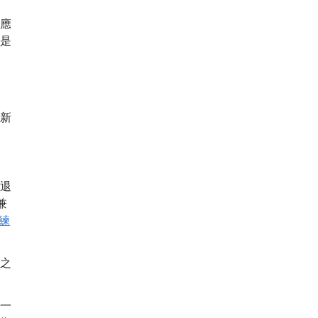
應
是
新
退
兼
練
之
一