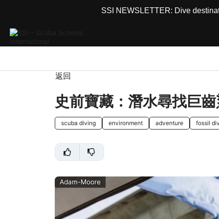
SSI NEWSLETTER: Dive destinations
返回
史前寶藏：潛水尋找巨齒
scuba diving
environment
adventure
fossil di
Adam-Moore