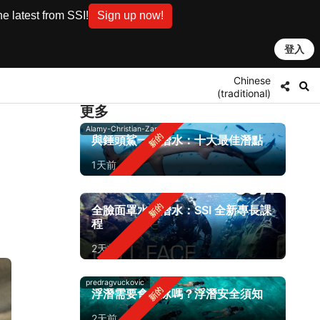
e latest from SSI!
Sign up now!
登入
Chinese
(traditional)
更多
Alamy-Christian-Zappel
與錘頭鯊一同潛水：十大最佳潛點
1天前
全臉面罩水肺潛水：SSI 全新專長課
程
2天前
predragvuckovic
浮潛需要會游泳嗎？浮潛安全須知
2天前