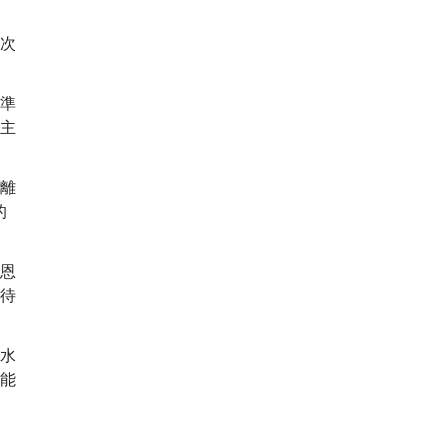
次
準
主
離
的
恩
待
水
能