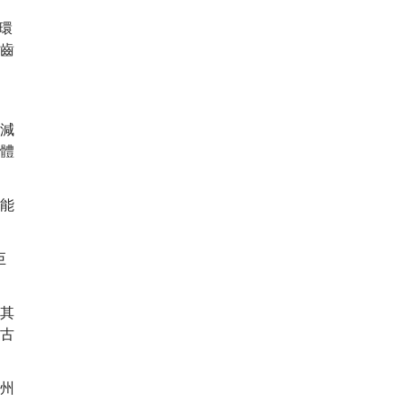
環
齒
減
體
能
巨
其
古
州