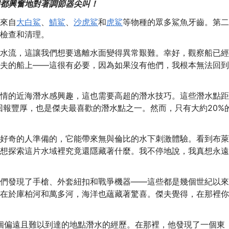
都興奮地對著調節器尖叫！
來自
大白鯊
、
鯖鯊
、
沙虎鯊
和
虎鯊
等物種的眾多鯊魚牙齒。第二
檢查和清理。
水流，這讓我們想要逃離水面變得異常艱難。幸好，觀察船已經
夫的船上——這很有必要，因為如果沒有他們，我根本無法回到
情的近海潛水感興趣，這也需要高超的潛水技巧。這些潛水點距
戰，回報豐厚，也是傑夫最喜歡的潛水點之一。然而，只有大約20%
好奇的人準備的，它能帶來無與倫比的水下刺激體驗。看到布萊
想探索這片水域裡究竟還隱藏著什麼。我不停地說，我真想永遠
們發現了手槍、外套紐扣和戰爭機器——這些都是幾個世紀以來
在於庫柏河和萬多河，海洋也蘊藏著驚喜。傑夫覺得，在那裡你
一個偏遠且難以到達的地點潛水的經歷。在那裡，他發現了一個東