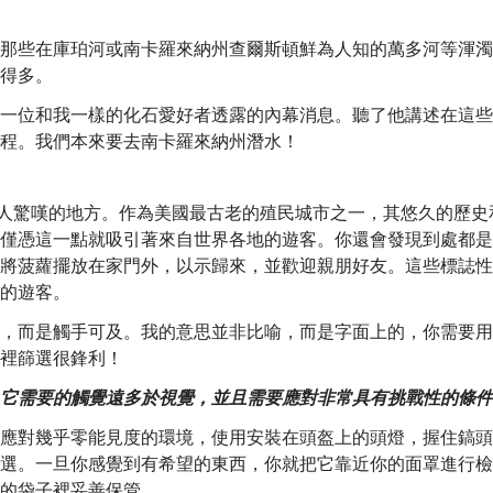
那些在庫珀河或南卡羅來納州查爾斯頓鮮為人知的萬多河等渾濁
得多。
一位和我一樣的化石愛好者透露的內幕消息。聽了他講述在這些
程。我們本來要去南卡羅來納州潛水！
個令人驚嘆的地方。作為美國最古老的殖民城市之一，其悠久的歷史
僅憑這一點就吸引著來自世界各地的遊客。你還會發現到處都是
將菠蘿擺放在家門外，以示歸來，並歡迎親朋好友。這些標誌性
的遊客。
，而是觸手可及。我的意思並非比喻，而是字面上的，你需要用
裡篩選很鋒利！
它需要的觸覺遠多於視覺，並且需要應對非常具有挑戰性的條件
應對幾乎零能見度的環境，使用安裝在頭盔上的頭燈，握住鎬頭
選。一旦你感覺到有希望的東西，你就把它靠近你的面罩進行檢
的袋子裡妥善保管。