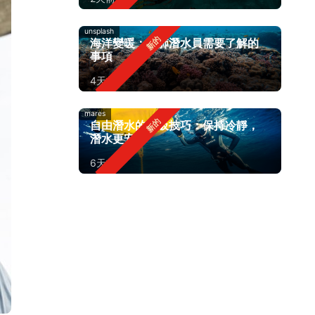
unsplash
海洋變暖：水肺潛水員需要了解的
事項
4天前
mares
自由潛水的呼吸技巧：保持冷靜，
潛水更安全
6天前