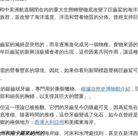
冷和中美洲航道關閉在內的重大生態轉變徹底改變了巨齒鯊的海洋
族群，並改變了海洋溫度、洋流和營養物質的分佈。曾經支持巨
齒鯊的滅絕是突然的，而非逐漸進化成另一個物種。食物來源的
年巨齒鯊的新興頂級捕食者的出現，這些因素共同作用，讓這種
需的營養豐富的環境。因此，如果你看到新聞標題聲稱巨齒鯊可
。
巨大的鋸齒狀牙齒，專門用於撕裂獵物。
根據自然史博物館介紹
，
部和細長的胸鰭，以支撐其巨大的體重」。
但這一理論已被推翻。它們的牙齒至今仍隨處可見，因為鯊魚在
底堆積。隨著時間的推移，這些牙齒變成了化石，如今在曾經是
鄉的兩個地方：
西澳大利亞州
和美國東海岸。
州和南卡羅來納州的
海岸線、河床和水灣處找到，甚至在新澤西