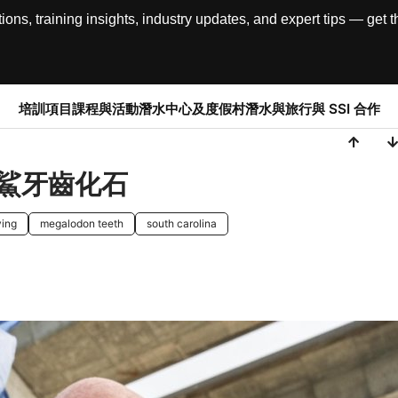
, training insights, industry updates, and expert tips — get th
培訓項目
課程與活動
潛水中心及度假村
潛水與旅行
與 SSI 合作
鯊牙齒化石
ving
megalodon teeth
south carolina