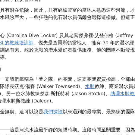
具有潛在危險，因此，只有經驗豐富的當地人熟悉這些河流，才
水風險巨大，一些狂熱的化石潛水員偶爾會選擇這樣做。但這正
lina Dive Locker) 及其老闆傑弗裡·艾登伯格 (Jeffrey
SI 的教練培訓師
。傑夫是查爾斯頓當地人，擁有 30 年的潛水經
訓練有素、敢於挑戰的潛水愛好者提供服務。他的團隊不斷發現
導。
石
一支我們戲稱為「夢之隊」的團隊，這支團隊資質極高，全部由
·湯森 (Walker Townsend)、
水肺
教練、商業潛水員
ng)、另一位水肺教練傑森·斯托特科 (Jason Stotko)、
助理水肺教
助理水肺斯教練 (Daleon)。
全無虞。這可以說是
我們探險
以來遇到的最專業、最熟練的團隊
——這是河流水流最平靜的短暫時期。這段時間至關重要，因為