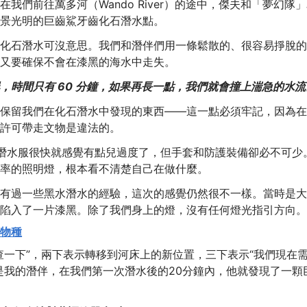
們前往萬多河（Wando River）的途中，傑夫和「夢幻隊
景光明的巨齒鯊牙齒化石潛水點。
化石潛水可沒意思。我們和潛伴們用一條鬆散的、很容易掙脫的
又要確保不會在漆黑的海水中走失。
，時間只有 60 分鐘，如果再長一點，我們就會撞上湍急的水流
保留我們在化石潛水中發現的東西——這一點必須牢記，因為在
許可帶走文物是違法的。
潛水服很快就感覺有點兒過度了，但手套和防護裝備卻必不可少
率的照明燈，根本看不清楚自己在做什麼。
有過一些黑水潛水的經驗，這次的感覺仍然很不一樣。當時是大
陷入了一片漆黑。除了我們身上的燈，沒有任何燈光指引方向。
物種
查一下”，兩下表示轉移到河床上的新位置，三下表示“我們現在
是我的潛伴，在我們第一次潛水後的20分鐘內，他就發現了一顆