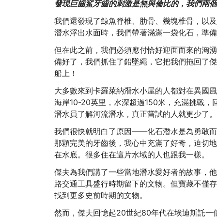
發現巨齒鯊牙齒的刺激是無與倫比的，我們兩個
我們還發現了鯨魚脊椎、肋骨、幾塊椎骨，以及
潛水浮出水面時，我們帶著滿滿一袋化石，準備
但在此之前，我們必須應付恰好迎面而來的洶湧
備好了，我們抓住了鉛墜繩，它把我們拖回了傑
船上！
大多數來到卡羅萊納潛水小屋的人都對在異國風
海岸10-20英里，水深超過150米，充滿挑
潛水員了解河流潛水，真正嘗試的人就更少了。
我們很快就明白了原因——化石潛水是為勇敢而
那顆完美的牙齒後，我心中充滿了好奇，迫切地
在水底。很多住在這片水域的人也跟我一樣。
傑夫為我們講了一些當地潛水愛好者的故事，他
路交通工具盛行時期留下的文物。但寶藏不僅存
找到更多史前時期的文物。
然而，傑夫回憶起20世紀80年代在埃迪斯託