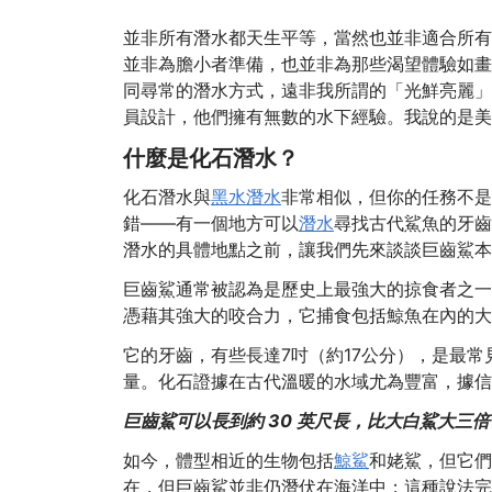
並非所有潛水都天生平等，當然也並非適合所有
並非為膽小者準備，也並非為那些渴望體驗如畫
同尋常的潛水方式，遠非我所謂的「光鮮亮麗」
員設計，他們擁有無數的水下經驗。我說的是美
什麼是化石潛水？
化石潛水與
黑水潛水
非常相似，但你的任務不是
錯——有一個地方可以
潛水
尋找古代鯊魚的牙齒
潛水的具體地點之前，讓我們先來談談巨齒鯊本
巨齒鯊通常被認為是歷史上最強大的掠食者之一
憑藉其強大的咬合力，它捕食包括鯨魚在內的大
它的牙齒，有些長達7吋（約17公分），是最
量。化石證據在古代溫暖的水域尤為豐富，據信
巨齒鯊可以長到約 30 英尺長，比大白鯊大三倍
如今，體型相近的生物包括
鯨鯊
和姥鯊，但它們
在，但巨齒鯊並非仍潛伏在海洋中；這種說法完