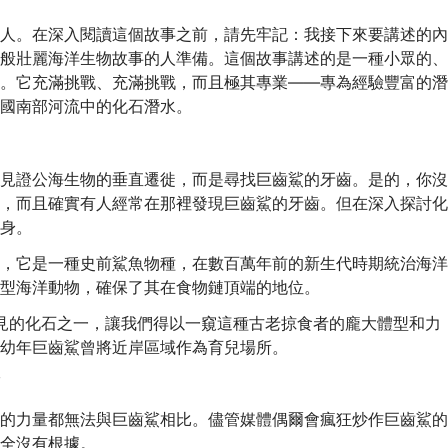
人。在深入閱讀這個故事之前，請先牢記：我接下來要講述的內
般壯麗海洋生物故事的人準備。這個故事講述的是一種小眾的、
。它充滿挑戰、充滿挑戰，而且極其專業——專為經驗豐富的潛
國南部河流中的化石潛水。
見證公海生物的垂直遷徙，而是尋找巨齒鯊的牙齒。是的，你沒
，而且確實有人經常在那裡發現巨齒鯊的牙齒。但在深入探討化
身。
，它是一種史前鯊魚物種，在數百萬年前的新生代時期統治海洋
型海洋動物，確保了其在食物鏈頂端的地位。
常見的化石之一，讓我們得以一窺這種古老掠食者的龐大體型和力
幼年巨齒鯊曾將近岸區域作為育兒場所。
的力量都無法與巨齒鯊相比。儘管媒體偶爾會瘋狂炒作巨齒鯊的
全沒有根據。