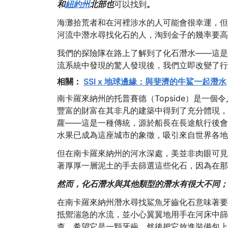
和
紐約州
北部也
可以找到
。
海灘拾荒者和在河裡涉水的人可能會很幸運，但
河流中潛水尋找化石的人，淘到金子的幾率要高
我們的探險隊在路上了解到了化石潛水——這是
流系統中發現的驚人發現後，我們立即改變了行
相關：
SSI x 地球邊緣：與斐濟的牛鯊一起潛水
南卡羅來納州的托普賽德（Topside）是一
豐富的財富在其非凡的建築中得到了充分體現，
蘿——這是一種傳統，源於船長在長途航行後會
水果已成為這座城市的象徵，吸引來自世界各地
但在南卡羅來納州的河水深處，美並非肉眼可見
著厚厚一層泥土的手去篩選這些化石，因為在那
然而，化石潛水與其他類型的潛水有很大不同；
在南卡羅來納州潛水尋找鯊魚牙齒化石意味著要
抵禦湍急的水流，並小心翼翼地用手在河床中篩
查，希望它是一顆牙齒，然後把它放進裝備包上