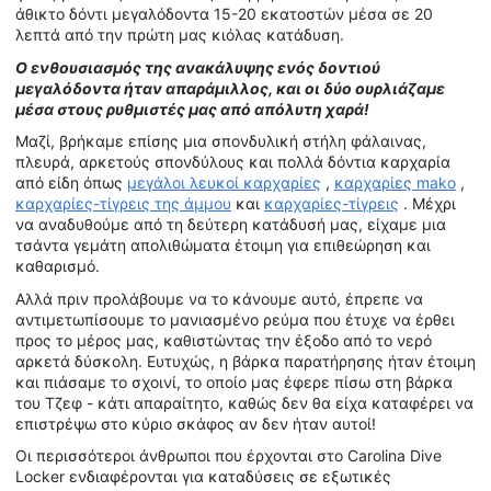
άθικτο δόντι μεγαλόδοντα 15-20 εκατοστών μέσα σε 20
λεπτά από την πρώτη μας κιόλας κατάδυση.
Ο ενθουσιασμός της ανακάλυψης ενός δοντιού
μεγαλόδοντα ήταν απαράμιλλος, και οι δύο ουρλιάζαμε
μέσα στους ρυθμιστές μας από απόλυτη χαρά!
Μαζί, βρήκαμε επίσης μια σπονδυλική στήλη φάλαινας,
πλευρά, αρκετούς σπονδύλους και πολλά δόντια καρχαρία
από είδη όπως
μεγάλοι λευκοί καρχαρίες
,
καρχαρίες mako
,
καρχαρίες-τίγρεις της άμμου
και
καρχαρίες-τίγρεις
. Μέχρι
να αναδυθούμε από τη δεύτερη κατάδυσή μας, είχαμε μια
τσάντα γεμάτη απολιθώματα έτοιμη για επιθεώρηση και
καθαρισμό.
Αλλά πριν προλάβουμε να το κάνουμε αυτό, έπρεπε να
αντιμετωπίσουμε το μανιασμένο ρεύμα που έτυχε να έρθει
προς το μέρος μας, καθιστώντας την έξοδο από το νερό
αρκετά δύσκολη. Ευτυχώς, η βάρκα παρατήρησης ήταν έτοιμη
και πιάσαμε το σχοινί, το οποίο μας έφερε πίσω στη βάρκα
του Τζεφ - κάτι απαραίτητο, καθώς δεν θα είχα καταφέρει να
επιστρέψω στο κύριο σκάφος αν δεν ήταν αυτοί!
Οι περισσότεροι άνθρωποι που έρχονται στο Carolina Dive
Locker ενδιαφέρονται για καταδύσεις σε εξωτικές