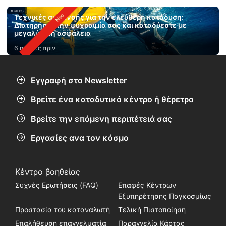
mares
Τεχνικές αναπνοής για την ελεύθερη κατάδυση:
Διατηρήστε την ψυχραιμία σας και καταδύεστε με
μεγαλύτερη ασφάλεια
6 ημέρες πριν
Εγγραφή στο Newsletter
Βρείτε ένα καταδυτικό κέντρο ή θέρετρο
Βρείτε την επόμενη περιπέτειά σας
Εργασίες ανα τον κόσμο
Κέντρο βοηθείας
Συχνές Ερωτήσεις (FAQ)
Επαφές Κέντρων
Εξυπηρέτησης Παγκοσμίως
Προστασία του καταναλωτή
Τελική Πιστοποίηση
Επαλήθευση επαγγελματία
Παραγγελία Κάρτας