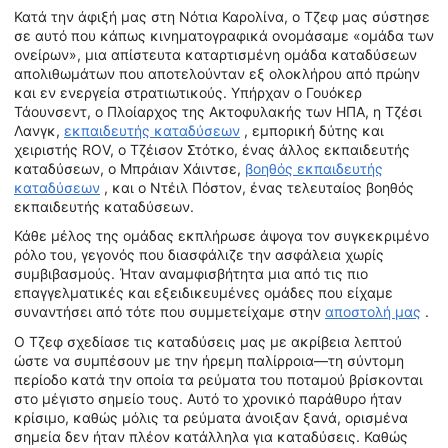
Κατά την άφιξή μας στη Νότια Καρολίνα, ο Τζεφ μας σύστησε
σε αυτό που κάπως κινηματογραφικά ονομάσαμε «ομάδα των
ονείρων», μια απίστευτα καταρτισμένη ομάδα καταδύσεων
απολιθωμάτων που αποτελούνταν εξ ολοκλήρου από πρώην
και εν ενεργεία στρατιωτικούς. Υπήρχαν ο Γουόκερ
Τάουνσεντ, ο Πλοίαρχος της Ακτοφυλακής των ΗΠΑ, η Τζέσι
Λανγκ,
εκπαιδευτής καταδύσεων
, εμπορική δύτης και
χειριστής ROV, ο Τζέισον Στότκο, ένας άλλος εκπαιδευτής
καταδύσεων, ο Μπράιαν Χάιντσε,
βοηθός εκπαιδευτής
καταδύσεων
, και ο Ντέιλ Πόστον, ένας τελευταίος βοηθός
εκπαιδευτής καταδύσεων.
Κάθε μέλος της ομάδας εκπλήρωσε άψογα τον συγκεκριμένο
ρόλο του, γεγονός που διασφάλιζε την ασφάλεια χωρίς
συμβιβασμούς. Ήταν αναμφισβήτητα μια από τις πιο
επαγγελματικές και εξειδικευμένες ομάδες που είχαμε
συναντήσει από τότε που συμμετείχαμε στην
αποστολή μας
.
Ο Τζεφ σχεδίασε τις καταδύσεις μας με ακρίβεια λεπτού
ώστε να συμπέσουν με την ήρεμη παλίρροια—τη σύντομη
περίοδο κατά την οποία τα ρεύματα του ποταμού βρίσκονται
στο μέγιστο σημείο τους. Αυτό το χρονικό παράθυρο ήταν
κρίσιμο, καθώς μόλις τα ρεύματα άνοιξαν ξανά, ορισμένα
σημεία δεν ήταν πλέον κατάλληλα για καταδύσεις. Καθώς