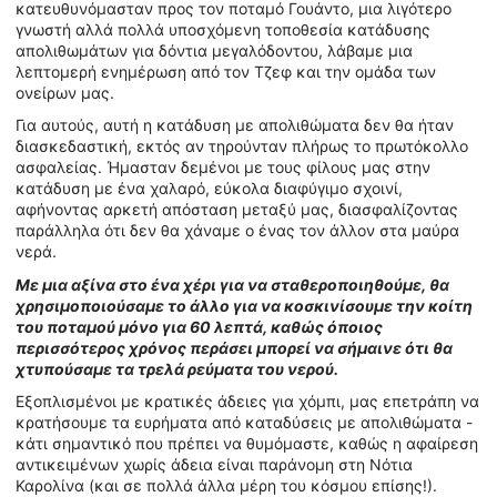
κατευθυνόμασταν προς τον ποταμό Γουάντο, μια λιγότερο
γνωστή αλλά πολλά υποσχόμενη τοποθεσία κατάδυσης
απολιθωμάτων για δόντια μεγαλόδοντου, λάβαμε μια
λεπτομερή ενημέρωση από τον Τζεφ και την ομάδα των
ονείρων μας.
Για αυτούς, αυτή η κατάδυση με απολιθώματα δεν θα ήταν
διασκεδαστική, εκτός αν τηρούνταν πλήρως το πρωτόκολλο
ασφαλείας. Ήμασταν δεμένοι με τους φίλους μας στην
κατάδυση με ένα χαλαρό, εύκολα διαφύγιμο σχοινί,
αφήνοντας αρκετή απόσταση μεταξύ μας, διασφαλίζοντας
παράλληλα ότι δεν θα χάναμε ο ένας τον άλλον στα μαύρα
νερά.
Με μια αξίνα στο ένα χέρι για να σταθεροποιηθούμε, θα
χρησιμοποιούσαμε το άλλο για να κοσκινίσουμε την κοίτη
του ποταμού μόνο για 60 λεπτά, καθώς όποιος
περισσότερος χρόνος περάσει μπορεί να σήμαινε ότι θα
χτυπούσαμε τα τρελά ρεύματα του νερού.
Εξοπλισμένοι με κρατικές άδειες για χόμπι, μας επετράπη να
κρατήσουμε τα ευρήματα από καταδύσεις με απολιθώματα -
κάτι σημαντικό που πρέπει να θυμόμαστε, καθώς η αφαίρεση
αντικειμένων χωρίς άδεια είναι παράνομη στη Νότια
Καρολίνα (και σε πολλά άλλα μέρη του κόσμου επίσης!).