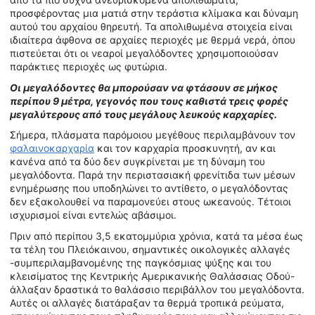
προσφέροντας μια ματιά στην τεράστια κλίμακα και δύναμη
αυτού του αρχαίου θηρευτή. Τα απολιθωμένα στοιχεία είναι
ιδιαίτερα άφθονα σε αρχαίες περιοχές με θερμά νερά, όπου
πιστεύεται ότι οι νεαροί μεγαλόδοντες χρησιμοποιούσαν
παράκτιες περιοχές ως φυτώρια.
Οι μεγαλόδοντες θα μπορούσαν να φτάσουν σε μήκος
περίπου 9 μέτρα, γεγονός που τους καθιστά τρεις φορές
μεγαλύτερους από τους μεγάλους λευκούς καρχαρίες.
Σήμερα, πλάσματα παρόμοιου μεγέθους περιλαμβάνουν τον
φαλαινοκαρχαρία
και τον καρχαρία προσκυνητή, αν και
κανένα από τα δύο δεν συγκρίνεται με τη δύναμη του
μεγαλόδοντα. Παρά την περιστασιακή φρενίτιδα των μέσων
ενημέρωσης που υποδηλώνει το αντίθετο, ο μεγαλόδοντας
δεν εξακολουθεί να παραμονεύει στους ωκεανούς. Τέτοιοι
ισχυρισμοί είναι εντελώς αβάσιμοι.
Πριν από περίπου 3,5 εκατομμύρια χρόνια, κατά τα μέσα έως
τα τέλη του Πλειόκαινου, σημαντικές οικολογικές αλλαγές
-συμπεριλαμβανομένης της παγκόσμιας ψύξης και του
κλεισίματος της Κεντρικής Αμερικανικής Θαλάσσιας Οδού-
άλλαξαν δραστικά το θαλάσσιο περιβάλλον του μεγαλόδοντα.
Αυτές οι αλλαγές διατάραξαν τα θερμά τροπικά ρεύματα,