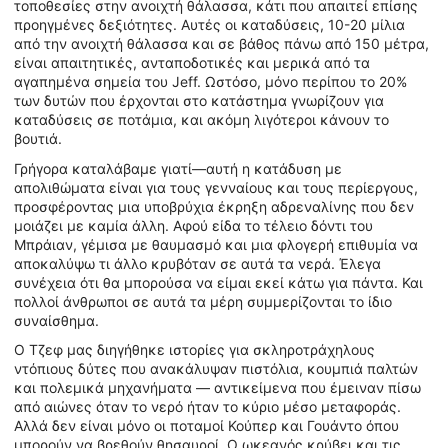
τοποθεσίες στην ανοιχτή θάλασσα, κάτι που απαιτεί επίσης
προηγμένες δεξιότητες. Αυτές οι καταδύσεις, 10-20 μίλια
από την ανοιχτή θάλασσα και σε βάθος πάνω από 150 μέτρα,
είναι απαιτητικές, ανταποδοτικές και μερικά από τα
αγαπημένα σημεία του Jeff. Ωστόσο, μόνο περίπου το 20%
των δυτών που έρχονται στο κατάστημα γνωρίζουν για
καταδύσεις σε ποτάμια, και ακόμη λιγότεροι κάνουν το
βουτιά.
Γρήγορα καταλάβαμε γιατί—αυτή η κατάδυση με
απολιθώματα είναι για τους γενναίους και τους περίεργους,
προσφέροντας μια υποβρύχια έκρηξη αδρεναλίνης που δεν
μοιάζει με καμία άλλη. Αφού είδα το τέλειο δόντι του
Μπράιαν, γέμισα με θαυμασμό και μια φλογερή επιθυμία να
αποκαλύψω τι άλλο κρυβόταν σε αυτά τα νερά. Έλεγα
συνέχεια ότι θα μπορούσα να είμαι εκεί κάτω για πάντα. Και
πολλοί άνθρωποι σε αυτά τα μέρη συμμερίζονται το ίδιο
συναίσθημα.
Ο Τζεφ μας διηγήθηκε ιστορίες για σκληροτράχηλους
ντόπιους δύτες που ανακάλυψαν πιστόλια, κουμπιά παλτών
και πολεμικά μηχανήματα — αντικείμενα που έμειναν πίσω
από αιώνες όταν το νερό ήταν το κύριο μέσο μεταφοράς.
Αλλά δεν είναι μόνο οι ποταμοί Κούπερ και Γουάντο όπου
μπορούν να βρεθούν θησαυροί. Ο ωκεανός κρύβει και τις