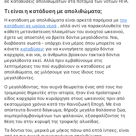
σε καταδύσεις απολιθωμάτων στα ποτάμια των νότιων ΗΠΑ.
Τι είναι η κατάδυση με απολιθώματα;
Η κατάδυση με απολιθώματα είναι αρκετά παρόμοια με
την
κατάδυση σε μαύρα νερά
, αλλά αντί να παρακολουθείτε την
κάθετη μετανάστευση πλασμάτων του ανοιχτού ωκεανού,
έχετε ως αποστολή να βρείτε δόντια μεγαλόδοντα. Ναι,
διαβάσατε σωστά - υπάρχει ένα μέρος όπου μπορείτε να
κάνετε
καταδύσεις
για να κυνηγήσετε αρχαία δόντια
καρχαρία, και ναι, οι άνθρωποι βρίσκουν τακτικά δόντια
μεγαλόδοντα εκεί. Αλλά πριν εμβαθύνουμε στις
λεπτομέρειες του πού συμβαίνουν οι καταδύσεις με
απολιθώματα, ας μιλήσουμε για τους ίδιους τους
μεγαλόδοντες.
Ο μεγαλόδοντας, που συχνά θεωρείται ένας από τους πιο
τρομερούς θηρευτές στην ιστορία, ήταν ένα προϊστορικό
είδος καρχαρία που κυριάρχησε στους ωκεανούς πριν από
εκατομμύρια χρόνια κατά την Καινοζωική Εποχή. Με ένα
απίστευτα δυνατό δάγκωμα, θήραζε μεγάλα θαλάσσια ζώα,
συμπεριλαμβανομένων των φαλαινών, εξασφαλίζοντας τη
θέση του στην κορυφή της τροφικής αλυσίδας.
Τα δόντια του, μερικά με μήκος πάνω από επτά ίντσες, είναι
από τα πιο συχνά ανευρισκόμενα απολιθώματα,