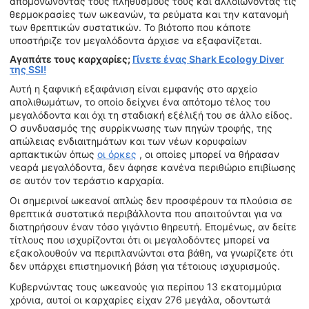
απομονώνοντας τους πληθυσμούς τους και αλλοιώνοντας τις
θερμοκρασίες των ωκεανών, τα ρεύματα και την κατανομή
των θρεπτικών συστατικών. Το βιότοπο που κάποτε
υποστήριζε τον μεγαλόδοντα άρχισε να εξαφανίζεται.
Αγαπάτε τους καρχαρίες;
Γίνετε ένας Shark Ecology Diver
της SSI!
Αυτή η ξαφνική εξαφάνιση είναι εμφανής στο αρχείο
απολιθωμάτων, το οποίο δείχνει ένα απότομο τέλος του
μεγαλόδοντα και όχι τη σταδιακή εξέλιξή του σε άλλο είδος.
Ο συνδυασμός της συρρίκνωσης των πηγών τροφής, της
απώλειας ενδιαιτημάτων και των νέων κορυφαίων
αρπακτικών όπως
οι όρκες
, οι οποίες μπορεί να θήρασαν
νεαρά μεγαλόδοντα, δεν άφησε κανένα περιθώριο επιβίωσης
σε αυτόν τον τεράστιο καρχαρία.
Οι σημερινοί ωκεανοί απλώς δεν προσφέρουν τα πλούσια σε
θρεπτικά συστατικά περιβάλλοντα που απαιτούνται για να
διατηρήσουν έναν τόσο γιγάντιο θηρευτή. Επομένως, αν δείτε
τίτλους που ισχυρίζονται ότι οι μεγαλοδόντες μπορεί να
εξακολουθούν να περιπλανώνται στα βάθη, να γνωρίζετε ότι
δεν υπάρχει επιστημονική βάση για τέτοιους ισχυρισμούς.
Κυβερνώντας τους ωκεανούς για περίπου 13 εκατομμύρια
χρόνια, αυτοί οι καρχαρίες είχαν 276 μεγάλα, οδοντωτά