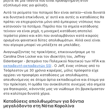
ρίξετε σε μια τσάντα που είναι προσαρτημένη στον
εξοπλισμό σας για φύλαξη.
Αυτά τα ρεύματα του ποταμού δεν είναι αστείο—είναι δυνατά
και δυνητικά επικίνδυνα, γι' αυτό και αυτές οι καταδύσεις θα
πρέπει να επιχειρούνται μόνο από έμπειρους ντόπιους που
κατανοούν τα ποτάμια. Παρόλο που τα σημεία κατάδυσης
τείνουν να είναι ρηχά, η μοναχική κατάδυση αποτελεί
τεράστιο ρίσκο και κάτι που αναλαμβάνουν κατά καιρούς
ορισμένοι φανατικοί δύτες απολιθωμάτων. Αλλά εκεί είναι
που σίγουρα μπορεί να μπλέξετε σε μπελάδες.
Αναγνωρίζοντας τις προκλήσεις, επικοινωνήσαμε με το
Carolina Dive Locker και τον ιδιοκτήτη του, Jeffrey
Eidenberger - βετεράνο του Πολεμικού Ναυτικού των ΗΠΑ και
εκπαιδευτή εκπαιδευτών SSI
. Ο Jeff, ένας ντόπιος από το
Τσάρλεστον με 30 χρόνια καριέρας, μόλις πρόσφατα είχε
αρχίσει να προσφέρει καταδύσεις με απολιθώματα,
απευθυνόμενος σε άτομα άρτια εκπαιδευμένα και έτοιμα για
την πρόκληση. Η ομάδα του ανακάλυπτε συνεχώς νέα σημεία
για θησαυρούς, κάνοντάς μας να νιώθουμε ότι βρισκόμασταν
στα καλύτερα δυνατά χέρια.
Καταδύσεις απολιθωμάτων για δόντια
μεγαλόδοντα στη Νότια Καρολίνα