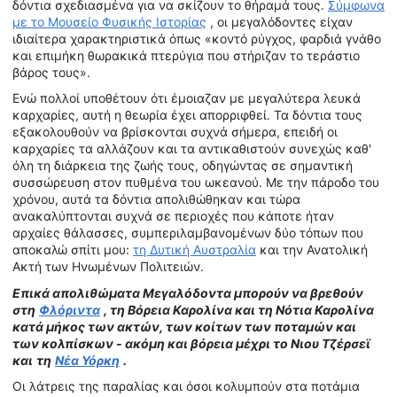
δόντια σχεδιασμένα για να σκίζουν το θήραμά τους.
Σύμφωνα
με το Μουσείο Φυσικής Ιστορίας
, οι μεγαλόδοντες είχαν
ιδιαίτερα χαρακτηριστικά όπως «κοντό ρύγχος, φαρδιά γνάθο
και επιμήκη θωρακικά πτερύγια που στήριζαν το τεράστιο
βάρος τους».
Ενώ πολλοί υποθέτουν ότι έμοιαζαν με μεγαλύτερα λευκά
καρχαρίες, αυτή η θεωρία έχει απορριφθεί. Τα δόντια τους
εξακολουθούν να βρίσκονται συχνά σήμερα, επειδή οι
καρχαρίες τα αλλάζουν και τα αντικαθιστούν συνεχώς καθ'
όλη τη διάρκεια της ζωής τους, οδηγώντας σε σημαντική
συσσώρευση στον πυθμένα του ωκεανού. Με την πάροδο του
χρόνου, αυτά τα δόντια απολιθώθηκαν και τώρα
ανακαλύπτονται συχνά σε περιοχές που κάποτε ήταν
αρχαίες θάλασσες, συμπεριλαμβανομένων δύο τόπων που
αποκαλώ σπίτι μου:
τη Δυτική Αυστραλία
και την Ανατολική
Ακτή των Ηνωμένων Πολιτειών.
Επικά απολιθώματα Μεγαλόδοντα μπορούν να βρεθούν
στη
Φλόριντα
, τη Βόρεια Καρολίνα και τη Νότια Καρολίνα
κατά μήκος των ακτών, των κοίτων των ποταμών και
των κολπίσκων - ακόμη και βόρεια μέχρι το Νιου Τζέρσεϊ
και
τη
Νέα Υόρκη
.
Οι λάτρεις της παραλίας και όσοι κολυμπούν στα ποτάμια