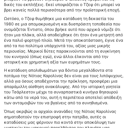
δικές του εκπλήξεις. Εκεί υποψιάζεται ο Τζεφ ότι μπορεί να
βρει κανείς πολλά περισσότερα από την προϊστορική εποχή.
Ωστόσο, ο Τζεφ θυμήθηκε μια κατάδυση τη δεκαετία του
1980 σε μια απομακρυσμένη και δυσπρόσιτη τοποθεσία που
ονομάζεται Έντιστο, όπου βρήκε αυτό που αρχικά νόμιζε ότι
ήταν μια πλάκα, αλλά αποδείχθηκε ότι ήταν ένα μετρητή από
ένα παλιό φορτηγό πλοίο. Μετά την αποκατάσταση, έγινε ένα
από τα πιο πολύτιμα υπάρχοντά του, αξίας μιας μικρής
περιουσίας. Μερικοί δύτες παρακινούνται από τη συγκίνηση
του κυνηγιού (όπως εγώ), ενώ άλλοι έλκονται από την
ιστορική και χρηματική αξία των ευρημάτων τους.
Η κατάδυση απολιθωμάτων για δόντια μεγαλόδοντα στα
ποτάμια της Νότιας Καρολίνας δεν είναι για τους λιπόψυχους,
αλλά για όσους αποδέχονται την πρόκληση, προσφέρει μια
απαράμιλλη αίσθηση ανακάλυψης. Από την ιστορική γοητεία
του Τσάρλεστον μέχρι τα συναρπαστικά κυνήγια θησαυρού
κάτω από τα νερά του, αυτή η περιπέτεια αποτελεί απόδειξη
των ανταμοιβών του να βγαίνεις από τα συνηθισμένα.
Όπως ακριβώς οι αρχαίοι ανανάδες της Νότιας Καρολίνας
σηματοδοτούν την επιστροφή στην πατρίδα, αυτές οι
καταδύσεις μας φέρνουν πιο κοντά στην αποκάλυψη των
μυστικών του μακρινού παρελθόντος του πλανήτη μας,