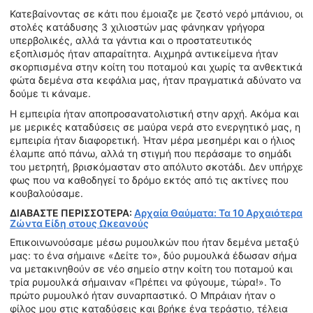
Κατεβαίνοντας σε κάτι που έμοιαζε με ζεστό νερό μπάνιου, οι
στολές κατάδυσης 3 χιλιοστών μας φάνηκαν γρήγορα
υπερβολικές, αλλά τα γάντια και ο προστατευτικός
εξοπλισμός ήταν απαραίτητα. Αιχμηρά αντικείμενα ήταν
σκορπισμένα στην κοίτη του ποταμού και χωρίς τα ανθεκτικά
φώτα δεμένα στα κεφάλια μας, ήταν πραγματικά αδύνατο να
δούμε τι κάναμε.
Η εμπειρία ήταν αποπροσανατολιστική στην αρχή. Ακόμα και
με μερικές καταδύσεις σε μαύρα νερά στο ενεργητικό μας, η
εμπειρία ήταν διαφορετική. Ήταν μέρα μεσημέρι και ο ήλιος
έλαμπε από πάνω, αλλά τη στιγμή που περάσαμε το σημάδι
του μετρητή, βρισκόμασταν στο απόλυτο σκοτάδι. Δεν υπήρχε
φως που να καθοδηγεί το δρόμο εκτός από τις ακτίνες που
κουβαλούσαμε.
ΔΙΑΒΑΣΤΕ ΠΕΡΙΣΣΟΤΕΡΑ:
Αρχαία Θαύματα: Τα 10 Αρχαιότερα
Ζώντα Είδη στους Ωκεανούς
Επικοινωνούσαμε μέσω ρυμουλκών που ήταν δεμένα μεταξύ
μας: το ένα σήμαινε «Δείτε το», δύο ρυμουλκά έδωσαν σήμα
να μετακινηθούν σε νέο σημείο στην κοίτη του ποταμού και
τρία ρυμουλκά σήμαιναν «Πρέπει να φύγουμε, τώρα!». Το
πρώτο ρυμουλκό ήταν συναρπαστικό. Ο Μπράιαν ήταν ο
φίλος μου στις καταδύσεις και βρήκε ένα τεράστιο, τέλεια