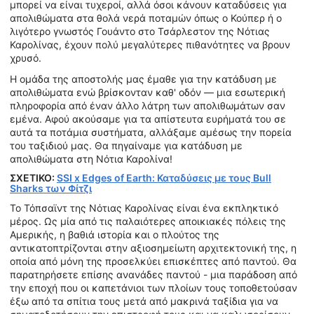
μπορεί να είναι τυχεροί, αλλά όσοι κάνουν καταδύσεις για
απολιθώματα στα θολά νερά ποταμών όπως ο Κούπερ ή ο
λιγότερο γνωστός Γουάντο στο Τσάρλεστον της Νότιας
Καρολίνας, έχουν πολύ μεγαλύτερες πιθανότητες να βρουν
χρυσό.
Η ομάδα της αποστολής μας έμαθε για την κατάδυση με
απολιθώματα ενώ βρίσκονταν καθ' οδόν — μια εσωτερική
πληροφορία από έναν άλλο λάτρη των απολιθωμάτων σαν
εμένα. Αφού ακούσαμε για τα απίστευτα ευρήματά του σε
αυτά τα ποτάμια συστήματα, αλλάξαμε αμέσως την πορεία
του ταξιδιού μας. Θα πηγαίναμε για κατάδυση με
απολιθώματα στη Νότια Καρολίνα!
ΣΧΕΤΙΚΟ:
SSI x Edges of Earth: Καταδύσεις με τους Bull
Sharks των Φίτζι
Το Τόπσαϊντ της Νότιας Καρολίνας είναι ένα εκπληκτικό
μέρος. Ως μία από τις παλαιότερες αποικιακές πόλεις της
Αμερικής, η βαθιά ιστορία και ο πλούτος της
αντικατοπτρίζονται στην αξιοσημείωτη αρχιτεκτονική της, η
οποία από μόνη της προσελκύει επισκέπτες από παντού. Θα
παρατηρήσετε επίσης ανανάδες παντού - μια παράδοση από
την εποχή που οι καπετάνιοι των πλοίων τους τοποθετούσαν
έξω από τα σπίτια τους μετά από μακρινά ταξίδια για να