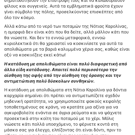
σηματοδοτήσουν την επιστροφή τους και να καλωσορίσουν
φίλους και συγγενείς. Αυτά τα εμβληματικά φρούτα έχουν
γίνει σύμβολο της πόλης, προσελκύοντας επισκέπτες από
όλο τον κόσμο.
Αλλά κάτω από το νερό των ποταμών της Νότιας Καρολίνας,
η ομορφιά δεν είναι κάτι που θα δείτε, αλλά μάλλον κάτι που
θα νιώσετε. Και δεν το εννοώ μεταφορικά, εννοώ
κυριολεκτικά ότι θα χρειαστεί να κοσκινίσετε για αυτά τα
απολιθώματα με τα βαριά καλυμμένα χέρια σας, καθώς είναι
οξύ να κοσκινίζεις εκεί κάτω!
Η κατάδυση με απολιθώματα είναι πολύ διαφορετική από
άλλα είδη κατάδυσης. Απαιτεί πολύ περισσότερο την
αίσθηση της αφής από την αίσθηση της όρασης και την
αντιμετώπιση πολύ δύσκολων συνθηκών.
Η κατάδυση με απολιθώματα στη Νότια Καρολίνα για δόντια
καρχαρία σημαίνει ότι πρέπει να αντιμετωπίζετε σχεδόν
μηδενική ορατότητα, να χρησιμοποιείτε φακούς κεφαλής
τοποθετημένους σε κράνη, να κρατάτε μια αξίνα για να
αγκυροβολείτε ενάντια σε άγρια ρεύματα και να ψάχνετε
προσεκτικά στην κοίτη του ποταμού με το χέρι. Μόλις
νιώσετε κάτι πολλά υποσχόμενο, το φέρνετε κοντά στη
μάσκα σας για έλεγχο, ελπίζοντας ότι είναι δόντι, πριν το