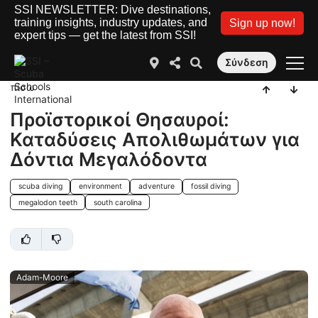
SSI NEWSLETTER: Dive destinations,
training insights, industry updates, and
Sign up now!
expert tips — get the latest from SSI!
Σύνδεση
πίσω
Προϊστορικοί Θησαυροί:
Καταδύσεις Απολιθωμάτων για
Δόντια Μεγαλόδοντα
scuba diving
environment
adventure
fossil diving
megalodon teeth
south carolina
Adam-Moore