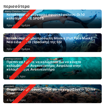
περισσότερα
Alamy-Christian-Zappel
Καταδύσεις με καρχαρίες σφυροκέφαλους: Οι 10
καλύτερες DIVE SPOTS
πριν από 1 ημέρα
Καταδύσεις με Ολοπρόσωπη Μάσκα (Full Face Mask):
Νέα ειδικότητα (Specialty) της SSI
πριν από 1 ημέρα
predragvuckovic
Πρέπει να ξέρετε να κολυμπάτε για να κάνετε
κολύμβηση με Αναπνευστήρα; Ασφάλεια στην
κολύμβηση με Αναπνευστήρα
2 ημέρες πριν
unsplash
Θερμότεροι ωκεανοί: Τι πρέπει να γνωρίζουν οι Scuba
Diver
4 ημέρες πριν