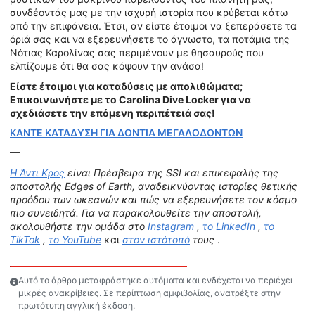
συνδέοντάς μας με την ισχυρή ιστορία που κρύβεται κάτω
από την επιφάνεια. Έτσι, αν είστε έτοιμοι να ξεπεράσετε τα
όριά σας και να εξερευνήσετε το άγνωστο, τα ποτάμια της
Νότιας Καρολίνας σας περιμένουν με θησαυρούς που
ελπίζουμε ότι θα σας κόψουν την ανάσα!
Είστε έτοιμοι για καταδύσεις με απολιθώματα;
Επικοινωνήστε με το Carolina Dive Locker για να
σχεδιάσετε την επόμενη περιπέτειά σας!
ΚΑΝΤΕ ΚΑΤΑΔΥΣΗ ΓΙΑ ΔΟΝΤΙΑ ΜΕΓΑΛΟΔΟΝΤΩΝ
—
Η Άντι Κρος
είναι Πρέσβειρα της SSI και επικεφαλής της
αποστολής Edges of Earth, αναδεικνύοντας ιστορίες θετικής
προόδου των ωκεανών και πώς να εξερευνήσετε τον κόσμο
πιο συνειδητά. Για να παρακολουθείτε την αποστολή,
ακολουθήστε την ομάδα στο
Instagram
,
το LinkedIn
,
το
TikTok
,
το YouTube
και
στον ιστότοπό
τους
.
Αυτό το άρθρο μεταφράστηκε αυτόματα και ενδέχεται να περιέχει
μικρές ανακρίβειες. Σε περίπτωση αμφιβολίας, ανατρέξτε στην
πρωτότυπη αγγλική έκδοση.