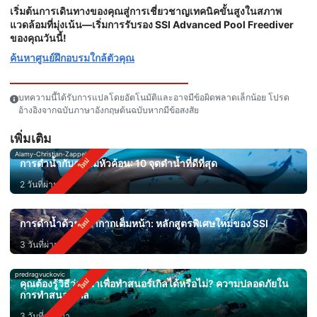
เริ่มต้นการเดินทางของคุณสู่การเชี่ยวชาญเทคนิคขั้นสูงในสภาพ
แวดล้อมที่มุ่งเน้น—เริ่มการรับรอง SSI Advanced Pool Freediver
ของคุณวันนี้!
ค้นหาศูนย์ฝึกอบรมใกล้ตัวคุณ
บทความนี้ได้รับการแปลโดยอัตโนมัติและอาจมีข้อผิดพลาดเล็กน้อย โปรด
อ้างอิงจากฉบับภาษาอังกฤษต้นฉบับหากมีข้อสงสัย
เพิ่มเติม
Alamy-Christian-Zappel
การดำน้ำกับฉลามหัวค้อน: 10 จุดดำน้ำที่ดีที่สุด
2 วันที่ผ่านมา
การดำน้ำด้วยหน้ากากเต็มหน้า: หลักสูตรพิเศษใหม่ของ SSI
3 วันที่ผ่านมา
predragvuckovic
คุณต้องรู้วิธีว่ายน้ำเพื่อทำสนอร์เกิลได้หรือไม่? ความปลอดภัยใน
การทำสนอร์เกิล
3 วันที่ผ่านมา