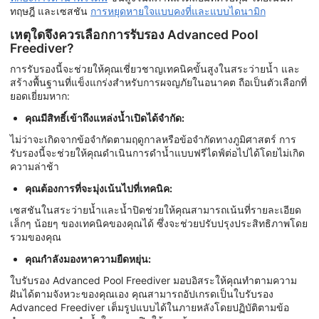
ทฤษฎี และเซสชัน
การหยุดหายใจแบบคงที่และแบบไดนามิก
เหตุใดจึงควรเลือกการรับรอง Advanced Pool
Freediver?
การรับรองนี้จะช่วยให้คุณเชี่ยวชาญเทคนิคขั้นสูงในสระว่ายน้ำ และ
สร้างพื้นฐานที่แข็งแกร่งสำหรับการผจญภัยในอนาคต ถือเป็นตัวเลือกที่
ยอดเยี่ยมหาก:
คุณมีสิทธิ์เข้าถึงแหล่งน้ำเปิดได้จำกัด:
ไม่ว่าจะเกิดจากข้อจำกัดตามฤดูกาลหรือข้อจำกัดทางภูมิศาสตร์ การ
รับรองนี้จะช่วยให้คุณดำเนินการดำน้ำแบบฟรีไดฟ์ต่อไปได้โดยไม่เกิด
ความล่าช้า
คุณต้องการที่จะมุ่งเน้นไปที่เทคนิค:
เซสชันในสระว่ายน้ำและน้ำปิดช่วยให้คุณสามารถเน้นที่รายละเอียด
เล็กๆ น้อยๆ ของเทคนิคของคุณได้ ซึ่งจะช่วยปรับปรุงประสิทธิภาพโดย
รวมของคุณ
คุณกำลังมองหาความยืดหยุ่น:
ใบรับรอง Advanced Pool Freediver มอบอิสระให้คุณทำตามความ
ฝันได้ตามจังหวะของคุณเอง คุณสามารถอัปเกรดเป็นใบรับรอง
Advanced Freediver เต็มรูปแบบได้ในภายหลังโดยปฏิบัติตามข้อ