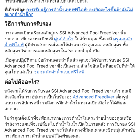
กำหนดของการดำน้ำในทะเลเปิดให้ครบถ้วน
ที่เกี่ยวข้อง:
การเรียนรู้การดำน้ำแบบฟรีไดฟ์: จะเกิดอะไรขึ้นถ้าฉันไม่
อยากดำน้ำลึก?
วิธีการรับการรับรอง
การลงทะเบียนเรียนหลักสูตร SSI Advanced Pool Freediver นั้น
ง่ายดาย เพียงลงทะเบียนที่
ศูนย์ดำน้ำ
ใกล้บ้านคุณ ซึ่งจะมี
ครูสอนดำ
น้ำฟรีไดฟ์
ผู้มีประสบการณ์คอยให้คำแนะนำคุณตลอดหลักสูตร ทั้ง
หลักสูตรวิชาการและหลักสูตรในสระว่ายน้ำ/น้ำปิด
เมื่อคุณปฏิบัติตามข้อกำหนดเหล่านี้แล้ว คุณจะได้รับการรับรอง SSI
Advanced Pool Freediver ซึ่งเป็นความสำเร็จอันเป็นที่ยอมรับที่ทำให้
คุณโดดเด่นใน
ชุมชนนักดำน้ำแบบฟรีไดฟ์
ต่อไปคืออะไร?
หลังจากได้รับการรับรอง SSI Advanced Pool Freediver แล้ว คุณมี
ตัวเลือกในการอัปเกรดเป็นใบรับรอง
Advanced Freediver
เต็มรูป
แบบ การอัปเกรดนี้รวมถึงการฝึกดำน้ำในทะเลเปิดเมื่อใดก็ได้ที่คุณ
สะดวก
ไม่ว่าคุณตั้งเป้าที่จะพัฒนาทักษะการดำน้ำในสระว่ายน้ำของคุณหรือ
กำลังวางแผนที่จะเปลี่ยนไปดำน้ำในน้ำเปิดในภายหลัง การรับรอง SSI
Advanced Pool Freediver จะให้เส้นทางที่มีคุณค่าและยืดหยุ่นสำหรับ
การพัฒนาการดำน้ำแบบฟรีไดฟ์ของคุณ