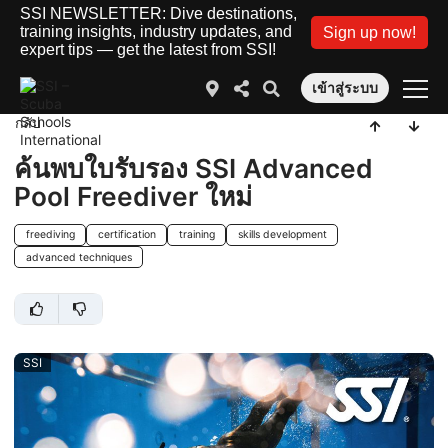
SSI NEWSLETTER: Dive destinations,
training insights, industry updates, and
Sign up now!
expert tips — get the latest from SSI!
เข้าสู่ระบบ
กลับ
ค้นพบใบรับรอง SSI Advanced
Pool Freediver ใหม่
freediving
certification
training
skills development
advanced techniques
SSI