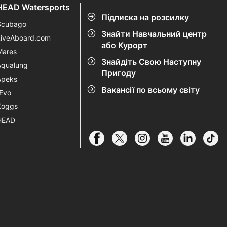
HEAD Watersports
Підписка на розсилку
Scubago
Знайти Навчальний центр
LiveAboard.com
або Курорт
Mares
Знайдіть Свою Наступну
Aqualung
Пригоду
Apeks
Вакансії по всьому світу
rEvo
Zoggs
HEAD