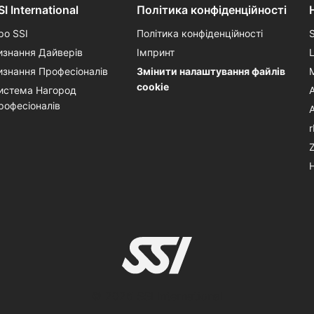
SI International
Політика конфіденційності
ро SSI
Політика конфіденційності
изнання Дайверів
Імпринт
изнання Професіоналів
Змінити налаштування файлів
cookie
истема Нагород
рофесіоналів
© 2026 SSI International