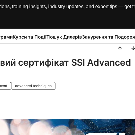
, training insights, industry updates, and expert tips — get th
грами
Курси та Події
Пошук Дилерів
Занурення та Подорож
овий сертифікат SSI Advanced
pment
advanced techniques