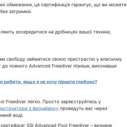
ічні обмеження, ця сертифікація гарантує, що ви можете
без затримки.
оляють зосередитися на дрібницях вашої техніки,
 вам свободу займатися своєю пристрастю у власному
т до повного Advanced Freediver пізніше, виконавши
о робити, якщо я не хочу пірнати глибоко?
ol Freediver легко. Просто зареєструйтесь у
інструктори з фрідайвінгу
проведуть вас через
неній воді.
сертифікат SSI Advanced Pool Freediver – визнане