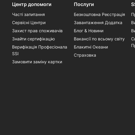
Центр допомоги
Послуги
S
Часті запитання
Безкоштовна Реєстрація
П
Сервісні Центри
Завантаження Додатка
В
Захист прав споживачів
Блог & Новини
В
Знайти сертифікацію
Вакансії по всьому світу
С
П
Верифікація Професіонала
Блакитні Океани
SSI
Страховка
Замовити заміну картки