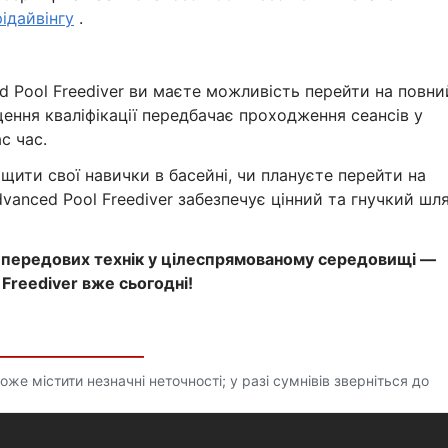
рідайвінгу
.
d Pool Freediver ви маєте можливість перейти на повни
щення кваліфікації передбачає проходження сеансів у
с час.
щити свої навички в басейні, чи плануєте перейти на
dvanced Pool Freediver забезпечує цінний та гнучкий шл
 передових технік у цілеспрямованому середовищі —
Freediver вже сьогодні!
е містити незначні неточності; у разі сумнівів зверніться до