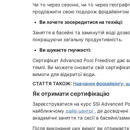
Чи то через сезонні, чи то через географ
продовжити свою подорож фрідайвінгом 
Ви хочете зосередитися на техніці:
Заняття в басейні та замкнутій воді дозв
покращуючи загальну продуктивність.
Ви шукаєте гнучкості:
Сертифікат Advanced Pool Freediver дає
темпі. Ви можете оновити свій сертифіка
вимоги для відкритої води.
СТАТТЯ ТАКОЖ:
Навчання фрідайвінгу: щ
Як отримати сертифікацію
Зареєструватися на курс SSI Advanced Po
найближчому
дайв-центрі
, де досвідчені
академічні заняття та сесії в басейні/замк
Після виконання цих вимог ви отримаєте 