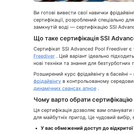
Ви готові вивести свої навички фрідайвін
сертифікації, розроблений спеціально для
замкнутій воді — сертифікацію SSI Advanc
Що таке сертифікація SSI Advanc
Сертифікат SSI Advanced Pool Freediver
Freediver
. Цей варіант ідеально підходить
нові техніки та знання для безтурботних п
Розширений курс фрідайвінгу в басейні –
фрідайвінгу
в контрольованому середовищі
динамічних сеансах апное
.
Чому варто обрати сертифікацію 
Ця сертифікація дозволяє вам опанувати 
для майбутніх пригод. Це чудовий вибір, 
У вас обмежений доступ до відкритої