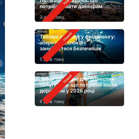
Потепління океанів: що
потрібно знати дайверам
3 днів тому
mares
Техніки дихання у фрідайвінгу:
зберігайте спокій і
занурюйтеся безпечніше
5 днів тому
zoggs
Уроки плавання для дорослих-
початківців: що потрібно знати
дорослим у 2026 році
6 днів тому