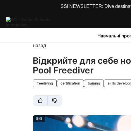
SSI NEWSLETTER: Dive destinations
Навчальні про
назад
Відкрийте для себе н
Pool Freediver
freediving
certification
training
skills develo
SSI