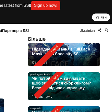
e latest from SSI!
Sign up now!
Увійти
Ukrainian
і
Партнер з SSI
Бiльше
Підводне плавання з Full Face
Mask: нова Specialty SSI
Сьогодні
predragvuckovic
Чи потрібно вміти плавати,
щоб займатися снорклінгом?
Безпека під час снорклінгу
1 день тому
unsplash