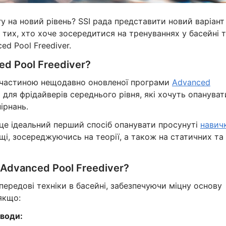
гу на новий рівень? SSI рада представити новий варіант
 тих, хто хоче зосередитися на тренуваннях у басейні 
ed Pool Freediver.
ed Pool Freediver?
 є частиною нещодавно оновленої програми
Advanced
 для фрідайверів середнього рівня, які хочуть опануват
ірнань.
 це ідеальний перший спосіб опанувати просунуті
навич
, зосереджуючись на теорії, а також на статичних та
Advanced Pool Freediver?
передові техніки в басейні, забезпечуючи міцну основу
якщо:
 води: