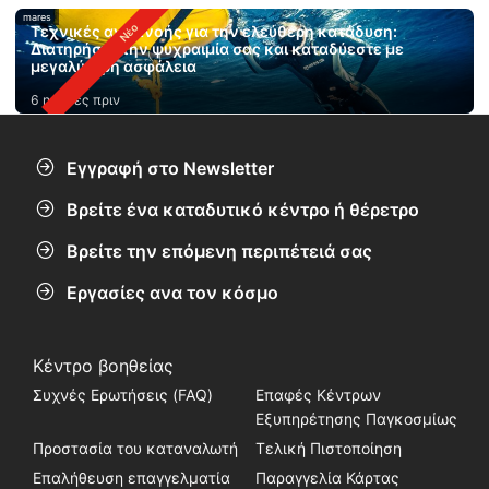
mares
Τεχνικές αναπνοής για την ελεύθερη κατάδυση:
Διατηρήστε την ψυχραιμία σας και καταδύεστε με
μεγαλύτερη ασφάλεια
6 ημέρες πριν
Εγγραφή στο Newsletter
Βρείτε ένα καταδυτικό κέντρο ή θέρετρο
Βρείτε την επόμενη περιπέτειά σας
Εργασίες ανα τον κόσμο
Κέντρο βοηθείας
Συχνές Ερωτήσεις (FAQ)
Επαφές Κέντρων
Εξυπηρέτησης Παγκοσμίως
Προστασία του καταναλωτή
Τελική Πιστοποίηση
Επαλήθευση επαγγελματία
Παραγγελία Κάρτας