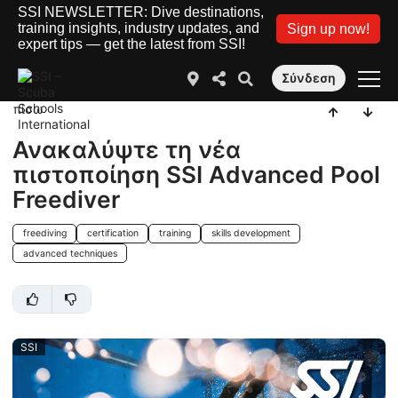
SSI NEWSLETTER: Dive destinations,
training insights, industry updates, and
Sign up now!
expert tips — get the latest from SSI!
Σύνδεση
πίσω
Ανακαλύψτε τη νέα
πιστοποίηση SSI Advanced Pool
Freediver
freediving
certification
training
skills development
advanced techniques
SSI