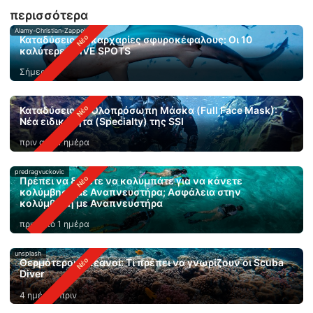
περισσότερα
Alamy-Christian-Zappel
Καταδύσεις με καρχαρίες σφυροκέφαλους: Οι 10
καλύτερες DIVE SPOTS
Σήμερα
Καταδύσεις με Ολοπρόσωπη Μάσκα (Full Face Mask):
Νέα ειδικότητα (Specialty) της SSI
πριν από 1 ημέρα
predragvuckovic
Πρέπει να ξέρετε να κολυμπάτε για να κάνετε
κολύμβηση με Αναπνευστήρα; Ασφάλεια στην
κολύμβηση με Αναπνευστήρα
πριν από 1 ημέρα
unsplash
Θερμότεροι ωκεανοί: Τι πρέπει να γνωρίζουν οι Scuba
Diver
4 ημέρες πριν