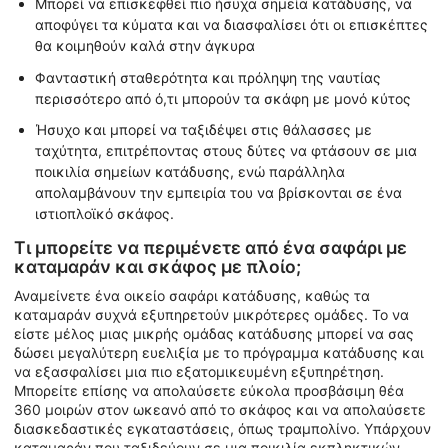
Μπορεί να επισκεφθεί πιο ήσυχα σημεία κατάδυσης, να
αποφύγει τα κύματα και να διασφαλίσει ότι οι επισκέπτες
θα κοιμηθούν καλά στην άγκυρα
Φανταστική σταθερότητα και πρόληψη της ναυτίας
περισσότερο από ό,τι μπορούν τα σκάφη με μονό κύτος
Ήσυχο και μπορεί να ταξιδέψει στις θάλασσες με
ταχύτητα, επιτρέποντας στους δύτες να φτάσουν σε μια
ποικιλία σημείων κατάδυσης, ενώ παράλληλα
απολαμβάνουν την εμπειρία του να βρίσκονται σε ένα
ιστιοπλοϊκό σκάφος.
Τι μπορείτε να περιμένετε από ένα σαφάρι με
καταμαράν και σκάφος με πλοίο;
Αναμείνετε ένα οικείο σαφάρι κατάδυσης, καθώς τα
καταμαράν συχνά εξυπηρετούν μικρότερες ομάδες. Το να
είστε μέλος μιας μικρής ομάδας κατάδυσης μπορεί να σας
δώσει μεγαλύτερη ευελιξία με το πρόγραμμα κατάδυσης και
να εξασφαλίσει μια πιο εξατομικευμένη εξυπηρέτηση.
Μπορείτε επίσης να απολαύσετε εύκολα προσβάσιμη θέα
360 μοιρών στον ωκεανό από το σκάφος και να απολαύσετε
διασκεδαστικές εγκαταστάσεις, όπως τραμπολίνο. Υπάρχουν
καταμαράν που ταξιδεύουν σε μια ποικιλία εκπληκτικών