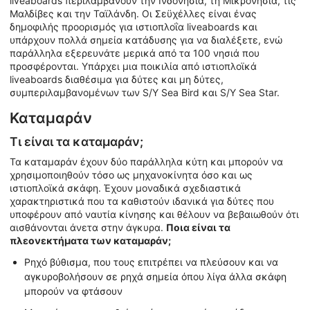
liveaboards περιλαμβάνουν την Ινδονησία, τη Μικρονησία, τις
Μαλδίβες και την Ταϊλάνδη. Οι Σεϋχέλλες είναι ένας
δημοφιλής προορισμός για ιστιοπλοΐα liveaboards και
υπάρχουν πολλά σημεία κατάδυσης για να διαλέξετε, ενώ
παράλληλα εξερευνάτε μερικά από τα 100 νησιά που
προσφέρονται. Υπάρχει μια ποικιλία από ιστιοπλοϊκά
liveaboards διαθέσιμα για δύτες και μη δύτες,
συμπεριλαμβανομένων των S/Y Sea Bird και S/Y Sea Star.
Καταμαράν
Τι είναι τα καταμαράν;
Τα καταμαράν έχουν δύο παράλληλα κύτη και μπορούν να
χρησιμοποιηθούν τόσο ως μηχανοκίνητα όσο και ως
ιστιοπλοϊκά σκάφη. Έχουν μοναδικά σχεδιαστικά
χαρακτηριστικά που τα καθιστούν ιδανικά για δύτες που
υποφέρουν από ναυτία κίνησης και θέλουν να βεβαιωθούν ότι
αισθάνονται άνετα στην άγκυρα.
Ποια είναι τα
πλεονεκτήματα των καταμαράν;
Ρηχό βύθισμα, που τους επιτρέπει να πλεύσουν και να
αγκυροβολήσουν σε ρηχά σημεία όπου λίγα άλλα σκάφη
μπορούν να φτάσουν