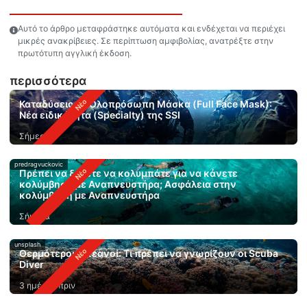
Αυτό το άρθρο μεταφράστηκε αυτόματα και ενδέχεται να περιέχει
μικρές ανακρίβειες. Σε περίπτωση αμφιβολίας, ανατρέξτε στην
πρωτότυπη αγγλική έκδοση.
περισσότερα
Καταδύσεις με Ολοπρόσωπη Μάσκα (Full Face Mask):
Νέα ειδικότητα (Specialty) της SSI
Σήμερα
predragvuckovic
Πρέπει να ξέρετε να κολυμπάτε για να κάνετε
κολύμβηση με Αναπνευστήρα; Ασφάλεια στην
κολύμβηση με Αναπνευστήρα
Σήμερα
unsplash
Θερμότεροι ωκεανοί: Τι πρέπει να γνωρίζουν οι Scuba
Diver
3 ημέρες πριν