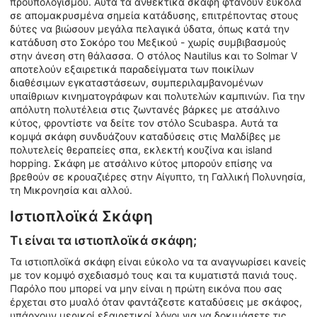
προϋπολογισμού. Αυτά τα ανθεκτικά σκάφη φτάνουν εύκολα
σε απομακρυσμένα σημεία κατάδυσης, επιτρέποντας στους
δύτες να βιώσουν μεγάλα πελαγικά ύδατα, όπως κατά την
κατάδυση στο Σοκόρο του Μεξικού - χωρίς συμβιβασμούς
στην άνεση στη θάλασσα. Ο στόλος Nautilus και το Solmar V
αποτελούν εξαιρετικά παραδείγματα των ποικίλων
διαθέσιμων εγκαταστάσεων, συμπεριλαμβανομένων
υπαίθριων κινηματογράφων και πολυτελών καμπινών. Για την
απόλυτη πολυτέλεια στις ζωντανές βάρκες με ατσάλινο
κύτος, φροντίστε να δείτε τον στόλο Scubaspa. Αυτά τα
κομψά σκάφη συνδυάζουν καταδύσεις στις Μαλδίβες με
πολυτελείς θεραπείες σπα, εκλεκτή κουζίνα και island
hopping. Σκάφη με ατσάλινο κύτος μπορούν επίσης να
βρεθούν σε κρουαζιέρες στην Αίγυπτο, τη Γαλλική Πολυνησία,
τη Μικρονησία και αλλού.
Ιστιοπλοϊκά Σκάφη
Τι είναι τα ιστιοπλοϊκά σκάφη;
Τα ιστιοπλοϊκά σκάφη είναι εύκολο να τα αναγνωρίσει κανείς
με τον κομψό σχεδιασμό τους και τα κυματιστά πανιά τους.
Παρόλο που μπορεί να μην είναι η πρώτη εικόνα που σας
έρχεται στο μυαλό όταν φαντάζεστε καταδύσεις με σκάφος,
υπάρχουν μερικοί εξαιρετικοί λόγοι για να δοκιμάσετε τις