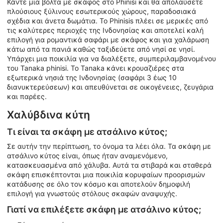
Κάντε μια βόλτα με σκάφος στο Phinisi και θα απολαύσετε
πλούσιους ξύλινους εσωτερικούς χώρους, παραδοσιακά
σχέδια και άνετα δωμάτια. Το Phinisis πλέει σε μερικές από
τις καλύτερες περιοχές της Ινδονησίας και αποτελεί καλή
επιλογή για ρομαντικά σαφάρι με σκάφος και για χαλάρωση
κάτω από τα πανιά καθώς ταξιδεύετε από νησί σε νησί.
Υπάρχει μια ποικιλία για να διαλέξετε, συμπεριλαμβανομένου
του Tanaka phinisi. Το Tanaka κάνει κρουαζιέρες στα
εξωτερικά νησιά της Ινδονησίας (σαφάρι 3 έως 10
διανυκτερεύσεων) και απευθύνεται σε οικογένειες, ζευγάρια
και παρέες.
Χαλύβδινα κύτη
Τι είναι τα σκάφη με ατσάλινο κύτος;
Σε αυτήν την περίπτωση, το όνομα τα λέει όλα. Τα σκάφη με
ατσάλινο κύτος είναι, όπως ήταν αναμενόμενο,
κατασκευασμένα από χάλυβα. Αυτά τα στιβαρά και σταθερά
σκάφη επισκέπτονται μια ποικιλία κορυφαίων προορισμών
κατάδυσης σε όλο τον κόσμο και αποτελούν δημοφιλή
επιλογή για γνωστούς στόλους σκαφών αναψυχής.
Γιατί να επιλέξετε σκάφη με ατσάλινο κύτος;