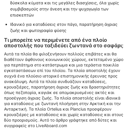
δύσκολα κύματα και τις μεγάλες διασχίσεις, όλα χωρίς
συμβιβασμούς στην άνεση και την ψυχαγωγία των
επισκεπτών
Ιδανικό για καταδύσεις στον πάγο, παρατήρηση άγριας
ζωής και φωτογραφία φύσης
Τι μπορείτε να περιμένετε από ένα πλοίο
αποστολής που ταξιδεύει ζωντανά στο σαφάρι;
Αυτά τα πλοία θα φιλοξενήσουν πολλούς επιβάτες και θα
διαθέτουν άφθονους κοινωνικούς χώρους, εκτεταμένο χώρο
για περπάτημα στο κατάστρωμα και μια τεράστια ποικιλία
εγκαταστάσεων επί του πλοίου. Τα πλοία αποστολής έχουν
συχνά ένα πλούσιο ιστορικό επιστημονικής έρευνας προς
ανακάλυψη. Αυτά τα πλοία συνδυάζουν καταδύσεις,
κρουαζιέρες, παρατήρηση άγριας ζωής και δραστηριότητες
όπως πεζοπορία, καγιάκ σε απομακρυσμένες ακτές και
προσέγγιση άγριας ζωής. Τα πλοία αποστολής είναι ιδανικά
για καταδύσεις με ζωντανή πλοήγηση στην Αρκτική και την
Ανταρκτική. Τα πλοία Ortelius και Plancius προσφέρουν
κρουαζιέρες με καταδύσεις και χωρίς καταδύσεις και στους
δύο προορισμούς. Αυτό το άρθρο γράφτηκε από δύτες και
συγγραφείς στο LiveAboard.com