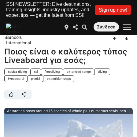
SSI NEWSLETTER: Dive destinations,
training insights, industry updates, and
Sign up now!
expert tips — get the latest from SSI!
Σύνδεση
πίσω
Ποιος είναι ο καλύτερος τύπος
Liveaboard για εσάς;
scuba diving
ssi
freediving
extended range
diving
liveaboard
phinisi
expedition ships
Antarctica hosts around 15 species of whale plus numerous seals, penguins and more