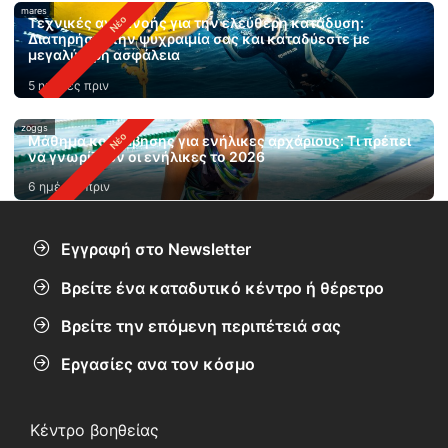
mares
Τεχνικές αναπνοής για την ελεύθερη κατάδυση:
Διατηρήστε την ψυχραιμία σας και καταδύεστε με
μεγαλύτερη ασφάλεια
5 ημέρες πριν
zoggs
Μάθημα κολύμβησης για ενήλικες αρχάριους: Τι πρέπει
να γνωρίζουν οι ενήλικες το 2026
6 ημέρες πριν
Εγγραφή στο Newsletter
Βρείτε ένα καταδυτικό κέντρο ή θέρετρο
Βρείτε την επόμενη περιπέτειά σας
Εργασίες ανα τον κόσμο
Κέντρο βοηθείας