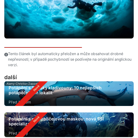
Tento článek byl automaticky přeložen a může obsahovat drobné
nepřesnosti; v případě pochybností se podívejte na originální anglickou
verzi.
další
Alamy-Christian-Zappel
Potápění s žraloky kladivouny: 10 nejlepších
potápěčských lokalit
Před 1 dnem
Potápění s celoobličejovou maskou: nová SSI
specializace
Před 2 dny