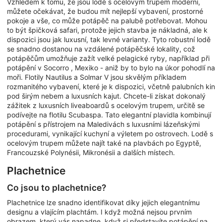
Vzhledem k tomu, že jsou lodě s ocelovým trupem moderní,
můžete očekávat, že budou mít nejlepší vybavení, prostorné
pokoje a vše, co může potápěč na palubě potřebovat. Mohou
to být špičková safari, protože jejich stavba je nákladná, ale k
dispozici jsou jak luxusní, tak levné varianty. Tyto robustní lodě
se snadno dostanou na vzdálené potápěčské lokality, což
potápěčům umožňuje zažít velké pelagické ryby, například při
potápění v Socorro , Mexiko - aniž by to bylo na úkor pohodlí na
moři. Flotily Nautilus a Solmar V jsou skvělým příkladem
rozmanitého vybavení, které je k dispozici, včetně palubních kin
pod širým nebem a luxusních kajut. Chcete-li získat dokonalý
zážitek z luxusních liveaboardů s ocelovým trupem, určitě se
podívejte na flotilu Scubaspa. Tato elegantní plavidla kombinují
potápění s přístrojem na Maledivách s luxusními lázeňskými
procedurami, vynikající kuchyní a výletem po ostrovech. Lodě s
ocelovým trupem můžete najít také na plavbách po Egyptě,
Francouzské Polynésii, Mikronésii a dalších místech.
Plachetnice
Co jsou to plachetnice?
Plachetnice lze snadno identifikovat díky jejich elegantnímu
designu a vlajícím plachtám. I když možná nejsou prvním
obrazem, který vás napadne, když si představíte potápění na