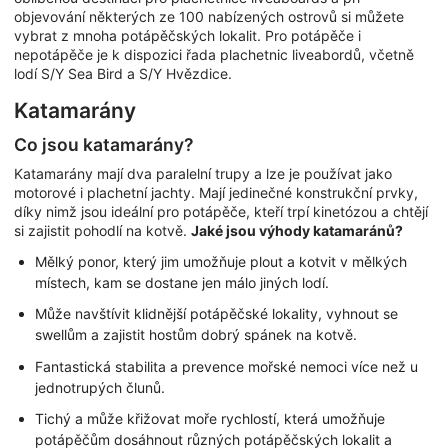
objevování některých ze 100 nabízených ostrovů si můžete
vybrat z mnoha potápěčských lokalit. Pro potápěče i
nepotápěče je k dispozici řada plachetnic liveabordů, včetně
lodí S/Y Sea Bird a S/Y Hvězdice.
Katamarány
Co jsou katamarány?
Katamarány mají dva paralelní trupy a lze je používat jako
motorové i plachetní jachty. Mají jedinečné konstrukční prvky,
díky nimž jsou ideální pro potápěče, kteří trpí kinetózou a chtějí
si zajistit pohodlí na kotvě.
Jaké jsou výhody katamaránů?
Mělký ponor, který jim umožňuje plout a kotvit v mělkých
místech, kam se dostane jen málo jiných lodí.
Může navštívit klidnější potápěčské lokality, vyhnout se
swellům a zajistit hostům dobrý spánek na kotvě.
Fantastická stabilita a prevence mořské nemoci více než u
jednotrupých člunů.
Tichý a může křižovat moře rychlostí, která umožňuje
potápěčům dosáhnout různých potápěčských lokalit a