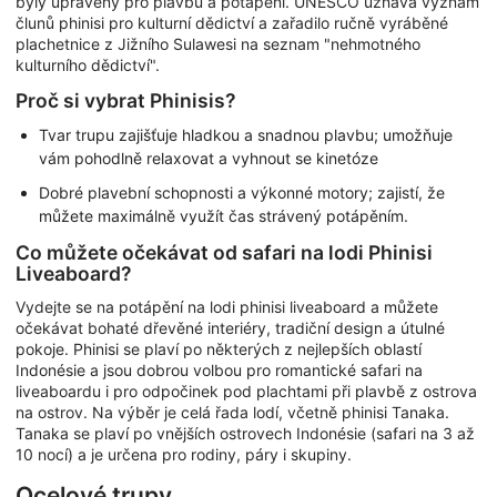
byly upraveny pro plavbu a potápění. UNESCO uznává význam
člunů phinisi pro kulturní dědictví a zařadilo ručně vyráběné
plachetnice z Jižního Sulawesi na seznam "nehmotného
kulturního dědictví".
Proč si vybrat Phinisis?
Tvar trupu zajišťuje hladkou a snadnou plavbu; umožňuje
vám pohodlně relaxovat a vyhnout se kinetóze
Dobré plavební schopnosti a výkonné motory; zajistí, že
můžete maximálně využít čas strávený potápěním.
Co můžete očekávat od safari na lodi Phinisi
Liveaboard?
Vydejte se na potápění na lodi phinisi liveaboard a můžete
očekávat bohaté dřevěné interiéry, tradiční design a útulné
pokoje. Phinisi se plaví po některých z nejlepších oblastí
Indonésie a jsou dobrou volbou pro romantické safari na
liveaboardu i pro odpočinek pod plachtami při plavbě z ostrova
na ostrov. Na výběr je celá řada lodí, včetně phinisi Tanaka.
Tanaka se plaví po vnějších ostrovech Indonésie (safari na 3 až
10 nocí) a je určena pro rodiny, páry i skupiny.
Ocelové trupy