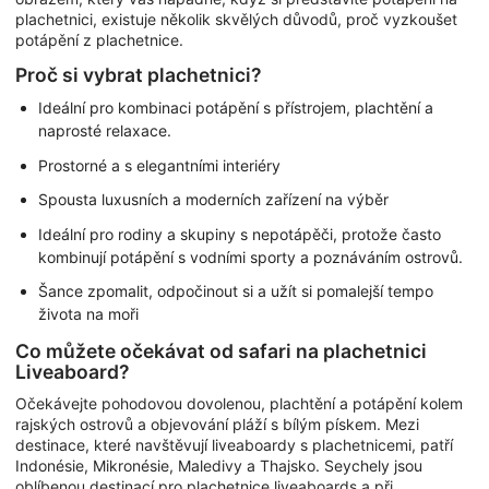
plachetnici, existuje několik skvělých důvodů, proč vyzkoušet
potápění z plachetnice.
Proč si vybrat plachetnici?
Ideální pro kombinaci potápění s přístrojem, plachtění a
naprosté relaxace.
Prostorné a s elegantními interiéry
Spousta luxusních a moderních zařízení na výběr
Ideální pro rodiny a skupiny s nepotápěči, protože často
kombinují potápění s vodními sporty a poznáváním ostrovů.
Šance zpomalit, odpočinout si a užít si pomalejší tempo
života na moři
Co můžete očekávat od safari na plachetnici
Liveaboard?
Očekávejte pohodovou dovolenou, plachtění a potápění kolem
rajských ostrovů a objevování pláží s bílým pískem. Mezi
destinace, které navštěvují liveaboardy s plachetnicemi, patří
Indonésie, Mikronésie, Maledivy a Thajsko. Seychely jsou
oblíbenou destinací pro plachetnice liveaboards a při