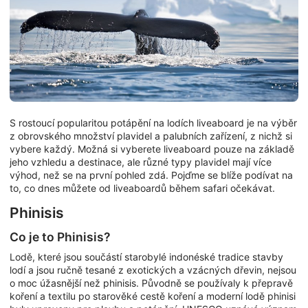
S rostoucí popularitou potápění na lodích liveaboard je na výběr
z obrovského množství plavidel a palubních zařízení, z nichž si
vybere každý. Možná si vyberete liveaboard pouze na základě
jeho vzhledu a destinace, ale různé typy plavidel mají více
výhod, než se na první pohled zdá. Pojďme se blíže podívat na
to, co dnes můžete od liveaboardů během safari očekávat.
Phinisis
Co je to Phinisis?
Lodě, které jsou součástí starobylé indonéské tradice stavby
lodí a jsou ručně tesané z exotických a vzácných dřevin, nejsou
o moc úžasnější než phinisis. Původně se používaly k přepravě
koření a textilu po starověké cestě koření a moderní lodě phinisi