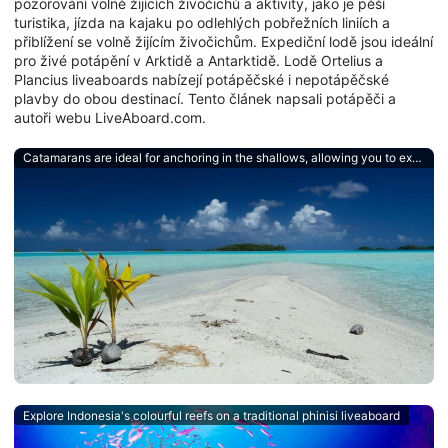
pozorování volně žijících živočichů a aktivity, jako je pěší
turistika, jízda na kajaku po odlehlých pobřežních liniích a
přiblížení se volně žijícím živočichům. Expediční lodě jsou ideální
pro živé potápění v Arktidě a Antarktidě. Lodě Ortelius a
Plancius liveaboards nabízejí potápěčské i nepotápěčské
plavby do obou destinací. Tento článek napsali potápěči a
autoři webu LiveAboard.com.
Catamarans are ideal for anchoring in the shallows, allowing you to explore untouched islands and atolls
Explore Indonesia's colourful reefs on a traditional phinisi liveaboard