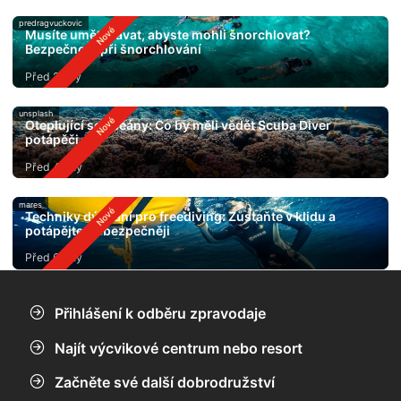
predragvuckovic
Musíte umět plavat, abyste mohli šnorchlovat?
Bezpečnost při šnorchlování
Před 2 dny
unsplash
Oteplující se oceány: Co by měli vědět Scuba Diver
potápěči
Před 4 dny
mares
Techniky dýchání pro freediving: Zůstaňte v klidu a
potápějte se bezpečněji
Před 6 dny
Přihlášení k odběru zpravodaje
Najít výcvikové centrum nebo resort
Začněte své další dobrodružství