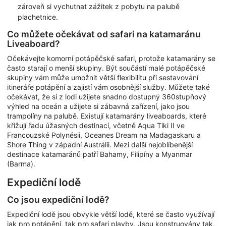
zároveň si vychutnat zážitek z pobytu na palubě
plachetnice.
Co můžete očekávat od safari na katamaránu
Liveaboard?
Očekávejte komorní potápěčské safari, protože katamarány se
často starají o menší skupiny. Být součástí malé potápěčské
skupiny vám může umožnit větší flexibilitu při sestavování
itineráře potápění a zajistí vám osobnější služby. Můžete také
očekávat, že si z lodi užijete snadno dostupný 360stupňový
výhled na oceán a užijete si zábavná zařízení, jako jsou
trampolíny na palubě. Existují katamarány liveaboards, které
křižují řadu úžasných destinací, včetně Aqua Tiki II ve
Francouzské Polynésii, Oceanes Dream na Madagaskaru a
Shore Thing v západní Austrálii. Mezi další nejoblíbenější
destinace katamaránů patří Bahamy, Filipíny a Myanmar
(Barma).
Expediční lodě
Co jsou expediční lodě?
Expediční lodě jsou obvykle větší lodě, které se často využívají
jak pro potápění, tak pro safari plavby. Jsou konstruovány tak,