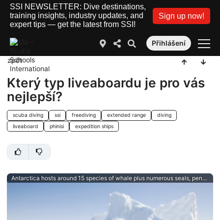
SSI NEWSLETTER: Dive destinations,
training insights, industry updates, and
Sign up now!
expert tips — get the latest from SSI!
Přihlášení
zpět
Který typ liveaboardu je pro vás
nejlepší?
scuba diving
ssi
freediving
extended range
diving
liveaboard
phinisi
expedition ships
Antarctica hosts around 15 species of whale plus numerous seals, penguins and more