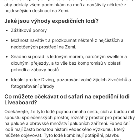
aby odolaly všem podmínkám na moři a navštívily některé z
nejdrsnějších destinací na Zemi.
Jaké jsou výhody expedičních lodí?
Zážitkové ponory
Možnost navštívit a prozkoumat některé z nejčistších a
nedotčených prostředí na Zemi.
Snadno si poradí s ledovým mořem, náročným swellem a
dlouhými přejezdy, a to vše bez kompromisů v oblasti
pohodlí a zábavy hostů
Ideální pro Ice Diving, pozorování volně žijících živočichů a
fotografování přírody.
Co můžete očekávat od safari na expediční lodi
Liveaboard?
Očekávejte, že tyto lodě pojmou mnoho cestujících a budou mít
spoustu společenských prostor, rozsáhlý prostor pro procházky
na palubě a obrovské množství palubních zařízení. Expediční
lodě mají často bohatou historii vědeckého výzkumu, který
můžete objevovat. Tyto lodě kombinují potápění, plavbu,