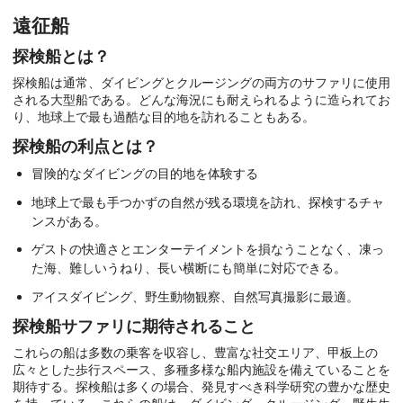
遠征船
探検船とは？
探検船は通常、ダイビングとクルージングの両方のサファリに使用
される大型船である。どんな海況にも耐えられるように造られてお
り、地球上で最も過酷な目的地を訪れることもある。
探検船の利点とは？
冒険的なダイビングの目的地を体験する
地球上で最も手つかずの自然が残る環境を訪れ、探検するチャ
ンスがある。
ゲストの快適さとエンターテイメントを損なうことなく、凍っ
た海、難しいうねり、長い横断にも簡単に対応できる。
アイスダイビング、野生動物観察、自然写真撮影に最適。
探検船サファリに期待されること
これらの船は多数の乗客を収容し、豊富な社交エリア、甲板上の
広々とした歩行スペース、多種多様な船内施設を備えていることを
期待する。探検船は多くの場合、発見すべき科学研究の豊かな歴史