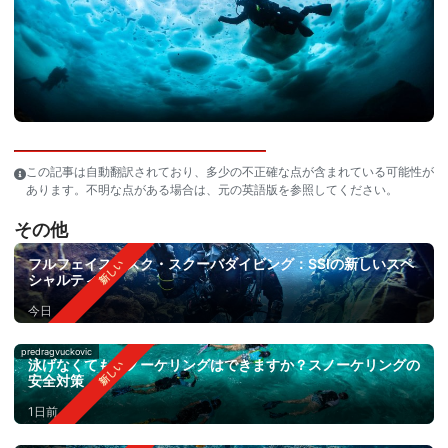
この記事は自動翻訳されており、多少の不正確な点が含まれている可能性が
あります。不明な点がある場合は、元の英語版を参照してください。
その他
フルフェイスマスク・スクーバダイビング：SSIの新しいスペ
シャルティ
今日
predragvuckovic
泳げなくてもスノーケリングはできますか？スノーケリングの
安全対策
1日前