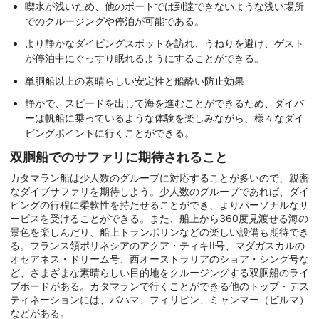
喫水が浅いため、他のボートでは到達できないような浅い場所
でのクルージングや停泊が可能である。
より静かなダイビングスポットを訪れ、うねりを避け、ゲスト
が停泊中にぐっすり眠れるようにすることができる。
単胴船以上の素晴らしい安定性と船酔い防止効果
静かで、スピードを出して海を進むことができるため、ダイバ
ーは帆船に乗っているような体験を楽しみながら、様々なダイ
ビングポイントに行くことができる。
双胴船でのサファリに期待されること
カタマラン船は少人数のグループに対応することが多いので、親密
なダイブサファリを期待しよう。少人数のグループであれば、ダイ
ビングの行程に柔軟性を持たせることができ、よりパーソナルなサ
ービスを受けることができる。また、船上から360度見渡せる海の
景色を楽しんだり、船上トランポリンなどの楽しい設備も期待でき
る。フランス領ポリネシアのアクア・ティキII号、マダガスカルの
オセアネス・ドリーム号、西オーストラリアのショア・シング号な
ど、さまざまな素晴らしい目的地をクルージングする双胴船のライ
ブボードがある。カタマランで行くことができる他のトップ・デス
ティネーションには、バハマ、フィリピン、ミャンマー（ビルマ）
などがある。