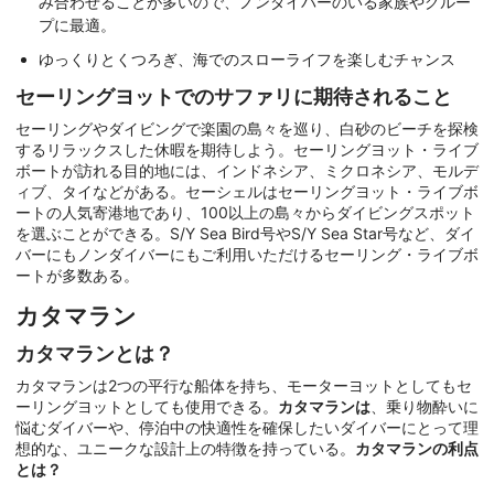
み合わせることが多いので、ノンダイバーのいる家族やグルー
プに最適。
ゆっくりとくつろぎ、海でのスローライフを楽しむチャンス
セーリングヨットでのサファリに期待されること
セーリングやダイビングで楽園の島々を巡り、白砂のビーチを探検
するリラックスした休暇を期待しよう。セーリングヨット・ライブ
ボートが訪れる目的地には、インドネシア、ミクロネシア、モルデ
ィブ、タイなどがある。セーシェルはセーリングヨット・ライブボ
ートの人気寄港地であり、100以上の島々からダイビングスポット
を選ぶことができる。S/Y Sea Bird号やS/Y Sea Star号など、ダイ
バーにもノンダイバーにもご利用いただけるセーリング・ライブボ
ートが多数ある。
カタマラン
カタマランとは？
カタマランは2つの平行な船体を持ち、モーターヨットとしてもセ
ーリングヨットとしても使用できる。
カタマランは
、乗り物酔いに
悩むダイバーや、停泊中の快適性を確保したいダイバーにとって理
想的な、ユニークな設計上の特徴を持っている。
カタマランの利点
とは？