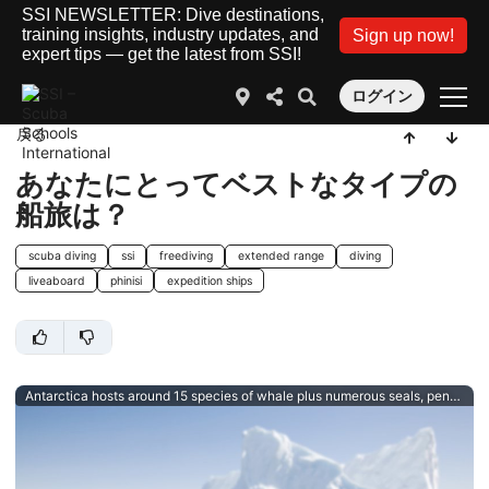
SSI NEWSLETTER: Dive destinations,
training insights, industry updates, and
Sign up now!
expert tips — get the latest from SSI!
ログイン
戻る
あなたにとってベストなタイプの
船旅は？
scuba diving
ssi
freediving
extended range
diving
liveaboard
phinisi
expedition ships
Antarctica hosts around 15 species of whale plus numerous seals, penguins and more