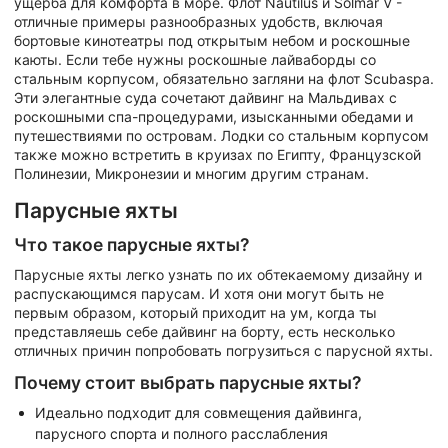
ущерба для комфорта в море. Флот Nautilus и Solmar V -
отличные примеры разнообразных удобств, включая
бортовые кинотеатры под открытым небом и роскошные
каюты. Если тебе нужны роскошные лайваборды со
стальным корпусом, обязательно загляни на флот Scubaspa.
Эти элегантные суда сочетают дайвинг на Мальдивах с
роскошными спа-процедурами, изысканными обедами и
путешествиями по островам. Лодки со стальным корпусом
также можно встретить в круизах по Египту, Французской
Полинезии, Микронезии и многим другим странам.
Парусные яхты
Что такое парусные яхты?
Парусные яхты легко узнать по их обтекаемому дизайну и
распускающимся парусам. И хотя они могут быть не
первым образом, который приходит на ум, когда ты
представляешь себе дайвинг на борту, есть несколько
отличных причин попробовать погрузиться с парусной яхты.
Почему стоит выбрать парусные яхты?
Идеально подходит для совмещения дайвинга,
парусного спорта и полного расслабления