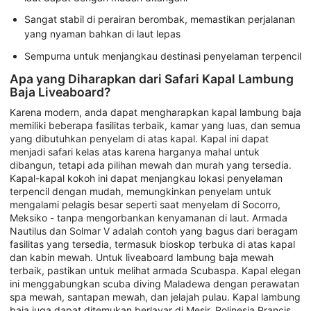
Sangat stabil di perairan berombak, memastikan perjalanan
yang nyaman bahkan di laut lepas
Sempurna untuk menjangkau destinasi penyelaman terpencil
Apa yang Diharapkan dari Safari Kapal Lambung
Baja Liveaboard?
Karena modern, anda dapat mengharapkan kapal lambung baja
memiliki beberapa fasilitas terbaik, kamar yang luas, dan semua
yang dibutuhkan penyelam di atas kapal. Kapal ini dapat
menjadi safari kelas atas karena harganya mahal untuk
dibangun, tetapi ada pilihan mewah dan murah yang tersedia.
Kapal-kapal kokoh ini dapat menjangkau lokasi penyelaman
terpencil dengan mudah, memungkinkan penyelam untuk
mengalami pelagis besar seperti saat menyelam di Socorro,
Meksiko - tanpa mengorbankan kenyamanan di laut. Armada
Nautilus dan Solmar V adalah contoh yang bagus dari beragam
fasilitas yang tersedia, termasuk bioskop terbuka di atas kapal
dan kabin mewah. Untuk liveaboard lambung baja mewah
terbaik, pastikan untuk melihat armada Scubaspa. Kapal elegan
ini menggabungkan scuba diving Maladewa dengan perawatan
spa mewah, santapan mewah, dan jelajah pulau. Kapal lambung
baja juga dapat ditemukan berlayar di Mesir, Polinesia Prancis,