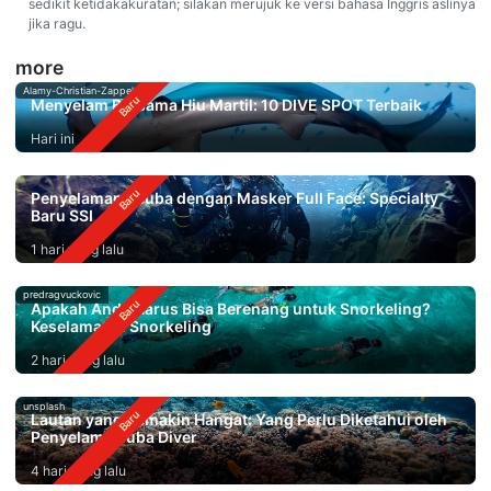
sedikit ketidakakuratan; silakan merujuk ke versi bahasa Inggris aslinya
jika ragu.
more
Alamy-Christian-Zappel
Menyelam Bersama Hiu Martil: 10 DIVE SPOT Terbaik
Hari ini
Penyelaman Scuba dengan Masker Full Face: Specialty
Baru SSI
1 hari yang lalu
predragvuckovic
Apakah Anda Harus Bisa Berenang untuk Snorkeling?
Keselamatan Snorkeling
2 hari yang lalu
unsplash
Lautan yang Semakin Hangat: Yang Perlu Diketahui oleh
Penyelam Scuba Diver
4 hari yang lalu