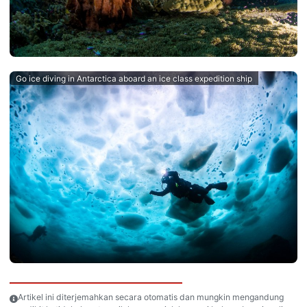
Go ice diving in Antarctica aboard an ice class expedition ship
Artikel ini diterjemahkan secara otomatis dan mungkin mengandung