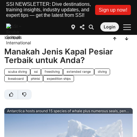
SSI NEWSLETTER: Dive destinations,
training insights, industry updates, and
Sign up now!
expert tips — get the latest from SSI!
Login
kembali
Manakah Jenis Kapal Pesiar
Terbaik untuk Anda?
scuba diving
ssi
freediving
extended range
diving
liveaboard
phinisi
expedition ships
Antarctica hosts around 15 species of whale plus numerous seals, penguins and more