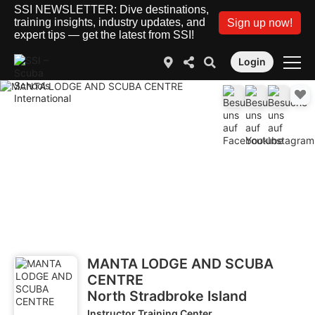
SSI NEWSLETTER: Dive destinations,
training insights, industry updates, and
Sign up now!
expert tips — get the latest from SSI!
Login
MANTA LODGE AND SCUBA
CENTRE
North Stradbroke Island
Instructor Training Center