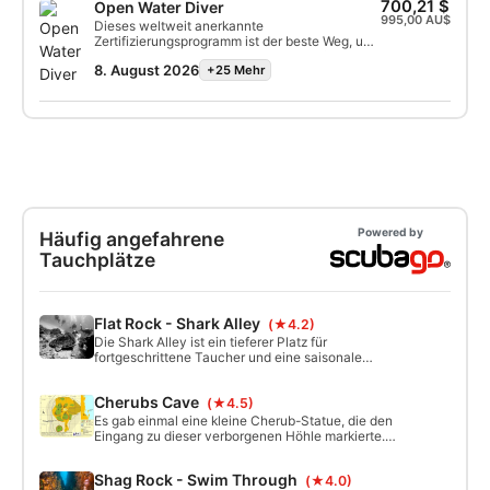
700,21 $
Open Water Diver
995,00 AU$
Dieses weltweit anerkannte
Zertifizierungsprogramm ist der beste Weg, um
dein lebenslanges Abenteuer als zertifizierter
8. August 2026
+25 Mehr
Scuba Diver zu beginnen. Persönliches
Training wird mit Lektionen im Wasser
kombiniert, um sicherzustellen, dass du die
erforderlichen Fertigkeiten und Erfahrungen
hast, um dich unter Wasser wirklich wohl zu
fühlen. Du wirst die SSI Open Water Diver
Zertifizierung erhalten.
Powered by
Häufig angefahrene
Tauchplätze
Flat Rock - Shark Alley
(★4.2)
Die Shark Alley ist ein tieferer Platz für
fortgeschrittene Taucher und eine saisonale
Sammelzone der gefährdeten Graue Ammenhaie
(Sandtiger). Da sie weiter draußen im Meer liegt, ist
Cherubs Cave
(★4.5)
sie auch ein großartiger Ort, um Wale und andere
große pelagische Meereslebewesen zu sehen. Die
Es gab einmal eine kleine Cherub-Statue, die den
maximale Tiefe beträgt 28 m, wobei das Riff auf
Eingang zu dieser verborgenen Höhle markierte.
beiden Seiten der Gasse bis auf 12 m ansteigt.
Die vor Moreton Island gefundene Statue ist jetzt
verschwunden, aber eine erstaunliche
Shag Rock - Swim Through
(★4.0)
Unterwasserwelt bleibt noch zu entdecken.