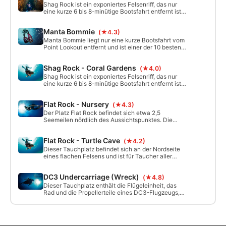
Shag Rock ist ein exponiertes Felsenriff, das nur
eine kurze 6 bis 8-minütige Bootsfahrt entfernt ist.
Aus diesem Grund ist es ein sehr geschützter
Tauchplatz und bietet großartiges Tauchen, wenn
Manta Bommie
(★4.3)
sich die Bedingungen anderswo verschlechtern.
Eine große Vielfalt an tropischen Fischarten!
Manta Bommie liegt nur eine kurze Bootsfahrt vom
Point Lookout entfernt und ist einer der 10 besten
Tauchplätze Australiens. Mit einer maximalen Tiefe
von 15 m ist Manta Bommie für Taucher und
Shag Rock - Coral Gardens
(★4.0)
Schnorchler aller Niveaus geeignet. Mit seinen
großen Fels-/Riffformationen, die von Sandflächen
Shag Rock ist ein exponiertes Felsenriff, das nur
umgeben sind, ist der Tauchplatz die Heimat einer
eine kurze 6 bis 8-minütige Bootsfahrt entfernt ist.
großen Vielfalt einzigartiger Meereslebewesen.
Aus diesem Grund ist es ein sehr geschützter
Tauchplatz und bietet großartiges Tauchen, wenn
Flat Rock - Nursery
(★4.3)
sich die Bedingungen anderswo verschlechtern.
Der Platz Flat Rock befindet sich etwa 2,5
Seemeilen nördlich des Aussichtspunktes. Die
Nursery ist ein erstaunlicher Tauchplatz, der sich
an der südwestlichen Ecke des Riffs bei Flat Rock
Flat Rock - Turtle Cave
(★4.2)
befindet.
Dieser Tauchplatz befindet sich an der Nordseite
eines flachen Felsens und ist für Taucher aller
Niveaus geeignet. Eine kleine Höhle befindet sich
in 10 m Tiefe und das Riff fällt bis zu einer
DC3 Undercarriage (Wreck)
(★4.8)
maximalen Tiefe von 30 m ab. Die
Schildkrötenhöhle ist ein großartiger Ort für
Dieser Tauchplatz enthält die Flügeleinheit, das
Strömungstauchgänge an den Rändern des Flat
Rad und die Propellerteile eines DC3-Flugzeugs,
Rock und um große pelagische Lebewesen zu
das Mitte der 1940er Jahre verschwand. Sie wurde
sehen, die die Küstenlinie frequentieren.
in den 1990er Jahren von einem Trawler
aufgenommen und deponiert. Der Rest des
Flugzeugs und seine 6 Insassen sind in 2019 immer