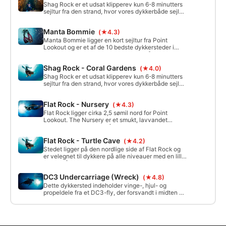
Shag Rock er et udsat klipperev kun 6-8 minutters
sejltur fra den strand, hvor vores dykkerbåde sejler
ud. Derfor er det det mest beskyttede dykkersted
og tilbyder fantastisk dykning, når forholdene
Manta Bommie
(★4.3)
andre steder bliver værre.
Manta Bommie ligger en kort sejltur fra Point
Lookout og er et af de 10 bedste dykkersteder i
Australien. Med en maksimal dybde på 15 meter er
Manta Bommie velegnet til dykkere og snorklere på
Shag Rock - Coral Gardens
(★4.0)
alle niveauer. Med store klippe-/revformationer
omgivet af sandpletter er stedet hjemsted for en
Shag Rock er et udsat klipperev kun 6-8 minutters
bred vifte af unikt marineliv.
sejltur fra den strand, hvor vores dykkerbåde sejler
ud. Derfor er det det mest beskyttede dykkersted
og tilbyder fantastisk dykning, når forholdene
Flat Rock - Nursery
(★4.3)
andre steder bliver værre.
Flat Rock ligger cirka 2,5 sømil nord for Point
Lookout. The Nursery er et smukt, lavvandet
dykkersted, der ligger på det sydvestlige hjørne af
revet ved Flat Rock. Dybden varierer fra 5 m til 15
Flat Rock - Turtle Cave
(★4.2)
m ude i strømlinjen. Fortøjningsblokken ligger på 11
m.
Stedet ligger på den nordlige side af Flat Rock og
er velegnet til dykkere på alle niveauer med en lille
grotte på 10 meters dybde og revet, der falder til en
maksimal dybde på 30 meter. Turtle Cave er et
DC3 Undercarriage (Wreck)
(★4.8)
fantastisk sted til driftdykning omkring kanterne af
Flat Rock og til at se det store pelagiske liv, der
Dette dykkersted indeholder vinge-, hjul- og
holder til ved kysten.
propeldele fra et DC3-fly, der forsvandt i midten af
1940'erne. Det blev samlet op og deponeret af en
trawler i 1990'erne. Resten af flyet og dets 6
passagerer er stadig uopdagede i 2019.