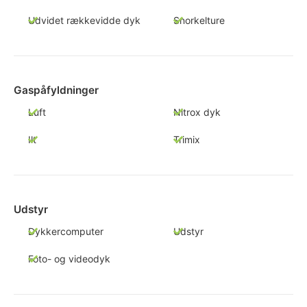
Udvidet rækkevidde dyk
Snorkelture
Gaspåfyldninger
Luft
Nitrox dyk
Ilt
Trimix
Udstyr
Dykkercomputer
Udstyr
Foto- og videodyk