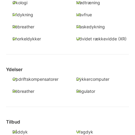
Økologi
Nødtræning
Fridykning
Havfrue
Rebreather
Flaskedykning
Snorkeldykker
Udvidet rækkevidde (XR)
Ydelser
Opdriftskompensatorer
Dykkercomputer
Rebreather
Regulator
Tilbud
Båddyk
Vragdyk