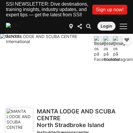
SSI NEWSLETTER: Dive destinations,
training insights, industry updates, and
Sign up now!
expert tips — get the latest from SSI!
Login
MANTA LODGE AND SCUBA
CENTRE
North Stradbroke Island
Instruktørtræningscenter