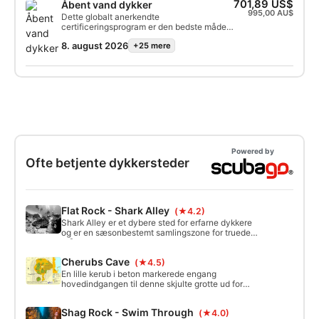
701,89 US$
Åbent vand dykker
995,00 AU$
Dette globalt anerkendte
certificeringsprogram er den bedste måde
at begynde dine livslange eventyr som
8. august 2026
+25 mere
certificeret dykker. Personlig træning
kombineres med øvelser i vandet for at
sikre, at du har de færdigheder og den
erfaring, der kræves for at blive virkelig
komfortabel under vandet. Du vil opnå SSI
Open Water Diver-certificeringen.
Powered by
Ofte betjente dykkersteder
Flat Rock - Shark Alley
(★4.2)
Shark Alley er et dybere sted for erfarne dykkere
og er en sæsonbestemt samlingszone for truede
grå sygeplejerskehajer (sandtigerhajer). Da det
ligger længere ude på havet, er det også et godt
Cherubs Cave
(★4.5)
sted at se hvaler og andre store pelagiske havdyr.
Den maksimale dybde er 28 meter, og revet stiger
En lille kerub i beton markerede engang
til 12 meter på hver side af gyden.
hovedindgangen til denne skjulte grotte ud for
Moreton Island. Selv om vogteren siden er
forsvundet, er der stadig en undervandsverden at
Shag Rock - Swim Through
(★4.0)
opdage for den eventyrlystne dykker.