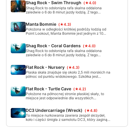
Shag Rock - Swim Through
(★4.0)
świat.
Shag Rock to odsłonięta rafa skalna oddalona
zaledwie o 6 do 8 minut jazdy łodzią. Z tego
powodu jest to bardzo chronione miejsce do
nurkowania i oferuje świetne warunki do
Manta Bommie
(★4.3)
nurkowania, gdy warunki w innych miejscach są
gorsze.
Położona w odległości krótkiej podróży łodzią od
Point Lookout, Manta Bommie jest jednym z 10
najlepszych miejsc do nurkowania w Australii. Na
maksymalnej głębokości 15m, Manta Bommie jest
Shag Rock - Coral Gardens
(★4.0)
odpowiednia dla nurków i snorkelerów wszystkich
poziomów zaawansowania. Z dużymi formacjami
Shag Rock to odsłonięta rafa skalna oddalona
skalnymi/raficznymi otoczonymi piaskowcami,
zaledwie o 6 do 8 minut jazdy łodzią. Z tego
miejsce to jest domem dla wielu unikalnych
powodu jest to bardzo chronione miejsce do
gatunków życia morskiego.
nurkowania i oferuje świetne warunki do
Flat Rock - Nursery
(★4.3)
nurkowania, gdy warunki w innych miejscach są
gorsze.
Płaska skała znajduje się około 2,5 mili morskich na
północ od punktu widokowego. Szkółka jest
niesamowitym miejscem do nurkowania
położonym na południowo-zachodnim krańcu rafy
Flat Rock - Turtle Cave
(★4.2)
w Flat Rock.
Położone na północnej stronie płaskiej skały, to
miejsce jest odpowiednie dla wszystkich
poziomów nurków z małą jaskinią siedzącą na 10m
i rafą opadającą na maksymalną głębokość 30m.
DC3 Undercarriage (Wreck)
(★4.8)
Jaskinia żółwiowa jest świetnym miejscem do
nurkowania z prądem wokół krawędzi Flat Rock i
To miejsce nurkowania zawiera zespół skrzydeł,
obserwowania dużego życia pelagicznego, które
koło i części śmigła z samolotu DC3, który zaginął
często pojawia się na wybrzeżu.
w połowie lat 40-tych. Zostało ono podniesione i
zdeponowane przez trawler w latach 90-tych.
Pozostała część samolotu i 6 osób w nim