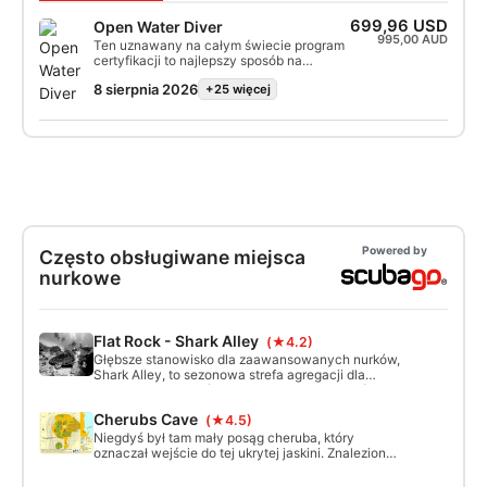
699,96 USD
Open Water Diver
995,00 AUD
Ten uznawany na całym świecie program
certyfikacji to najlepszy sposób na
rozpoczęcie przygody na całe życie jako
8 sierpnia 2026
+25 więcej
certyfikowany płetwonurek.
Spersonalizowane szkolenie jest
połączone z sesjami treningowymi w
wodzie, aby zapewnić Ci ćwiczenia i
doświadczenie wymagane do osiągnięcia
prawdziwego komfortu pod wodą.
Zdobędziesz certyfikat SSI Open Water
Diver.
Powered by
Często obsługiwane miejsca
nurkowe
Flat Rock - Shark Alley
(★4.2)
Głębsze stanowisko dla zaawansowanych nurków,
Shark Alley, to sezonowa strefa agregacji dla
zagrożonych rekinów szarodziobych (tygrysów
piaskowych). Będąc dalej w morzu, jest to również
Cherubs Cave
(★4.5)
wspaniałe miejsce do oglądania wielorybów i
innych dużych gatunków pelagicznych
Niegdyś był tam mały posąg cheruba, który
organizmów morskich. Maksymalna głębokość
oznaczał wejście do tej ukrytej jaskini. Znaleziony
wynosi 28m, a rafa wznosi się na 12m po obu
u wybrzeży Moreton Island, posąg już nie istnieje,
stronach alei.
ale do odkrycia pozostaje niesamowity podwodny