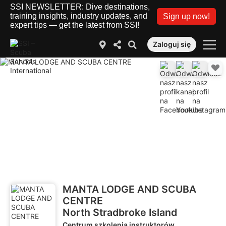
SSI NEWSLETTER: Dive destinations,
training insights, industry updates, and
Sign up now!
expert tips — get the latest from SSI!
Zaloguj się
MANTA LODGE AND SCUBA
CENTRE
North Stradbroke Island
Centrum szkolenia instruktorów