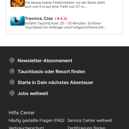
SSI Open Water Diver Kurs auf Cres, Kroatien
Die bewachsene Felsformation vor der Basis zieht
– lerne sicher tauchen und entdecke die
sich von 5 m auf eine Tiefe von 37 m.
Unterwasserwelt.
Ausgezeichneter Übungsort für Schüler/innen im
abgesperrten Bereich. Kann aus
Travnica, Cres
(★4.3)
Sicherheitsgründen in der Hochsaison bis 11:15
betaucht werden, da danach vermehrt
Anfahrt Tauchschule: 25 – 30 Minuten. Schöner
Bootsverkehr (außerhalb der Absperrung) herrscht.
Tauchplatz für Anfänger und Fortgeschrittene mit
einem sandigen Flachbereich von 3-10m mit der
Chance Seepferdchen zu sehen! Steilwand
zwischen 10 – 40m.
Newsletter-Abonnement
Tauchbasis oder Resort finden
Starte in Dein nächstes Abenteuer
Jobs weltweit
Hilfe Center
Häufig gestellte Fragen (FAQ)
Service Center weltweit
Verbraucherschutz
Zertifizierung finden