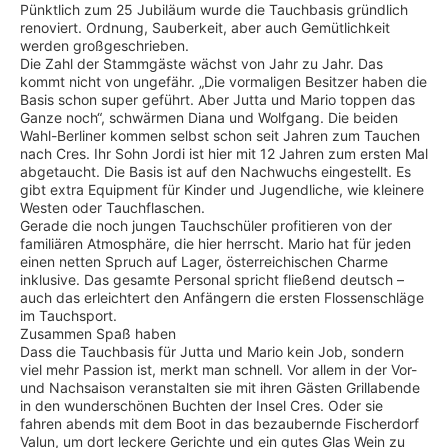
Pünktlich zum 25 Jubiläum wurde die Tauchbasis gründlich
renoviert. Ordnung, Sauberkeit, aber auch Gemütlichkeit
werden großgeschrieben.
Die Zahl der Stammgäste wächst von Jahr zu Jahr. Das
kommt nicht von ungefähr. „Die vormaligen Besitzer haben die
Basis schon super geführt. Aber Jutta und Mario toppen das
Ganze noch“, schwärmen Diana und Wolfgang. Die beiden
Wahl-Berliner kommen selbst schon seit Jahren zum Tauchen
nach Cres. Ihr Sohn Jordi ist hier mit 12 Jahren zum ersten Mal
abgetaucht. Die Basis ist auf den Nachwuchs eingestellt. Es
gibt extra Equipment für Kinder und Jugendliche, wie kleinere
Westen oder Tauchflaschen.
Gerade die noch jungen Tauchschüler profitieren von der
familiären Atmosphäre, die hier herrscht. Mario hat für jeden
einen netten Spruch auf Lager, österreichischen Charme
inklusive. Das gesamte Personal spricht fließend deutsch –
auch das erleichtert den Anfängern die ersten Flossenschläge
im Tauchsport.
Zusammen Spaß haben
Dass die Tauchbasis für Jutta und Mario kein Job, sondern
viel mehr Passion ist, merkt man schnell. Vor allem in der Vor-
und Nachsaison veranstalten sie mit ihren Gästen Grillabende
in den wunderschönen Buchten der Insel Cres. Oder sie
fahren abends mit dem Boot in das bezaubernde Fischerdorf
Valun, um dort leckere Gerichte und ein gutes Glas Wein zu