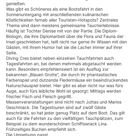
genießen.
Was gibt es Schöneres als eine Bootsfahrt in den
Sonnenuntergang mit anschließenden kulinarischen
Köstlichkeiten fernab aller Touristen-Hotspots? Zentrales
Thema sind dann meistens gemeinsame Taucherlebnisse.
Häufig ist Tochter Denise mit von der Partie. Die Diplom-
Biologin, die ihre Diplomarbeit über die Flora und Fauna der
Insel geschrieben hat, teilt nicht nur gerne ihr Wissen mit den
Gästen, mit ihrem Humor hat sie die Lacher immer auf ihrer
Seite.
Diving Cres bietet neben einzelnen Tauchfahrten auch
Tagesfahrten an, bei denen mehrmals abgetaucht werden
kann. Besonders empfehlenswert ist ein Ausflug zur
bekannten „Blauen Grotte“, die durch ihr phantastisches
Farbenspiel und dutzende Fledermäuse ein beeindruckendes
Naturschauspiel bietet. Hier gibt es aber nicht nur was fürs
Auge, auch fürs leibliche Wohl ist gesorgt: Mittags werden
frischer Fisch und Fleisch gegrillt.
Massenveranstaltungen sind nicht nach Juttas und Marios
Geschmack. Die Tagestouren sind auf zwölf Gäste
beschränkt, so hat jeder genug Platz auf dem Boot. Das gilt
auch für die Fahrten zu den vielfältigen Tauchplätzen, zum
Beispiel zu dem wunderschönen Schiffswrack Lina.
Frühzeitiges Buchen empfiehlt sich.
Die Umgebung passt