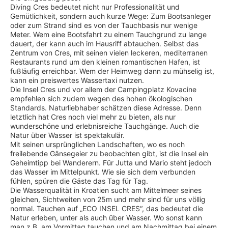
Diving Cres bedeutet nicht nur Professionalität und
Gemütlichkeit, sondern auch kurze Wege: Zum Bootsanleger
oder zum Strand sind es von der Tauchbasis nur wenige
Meter. Wem eine Bootsfahrt zu einem Tauchgrund zu lange
dauert, der kann auch im Hausriff abtauchen. Selbst das
Zentrum von Cres, mit seinen vielen leckeren, mediterranen
Restaurants rund um den kleinen romantischen Hafen, ist
fußläufig erreichbar. Wem der Heimweg dann zu mühselig ist,
kann ein preiswertes Wassertaxi nutzen.
Die Insel Cres und vor allem der Campingplatz Kovacine
empfehlen sich zudem wegen des hohen ökologischen
Standards. Naturliebhaber schätzen diese Adresse. Denn
letztlich hat Cres noch viel mehr zu bieten, als nur
wunderschöne und erlebnisreiche Tauchgänge. Auch die
Natur über Wasser ist spektakulär.
Mit seinen ursprünglichen Landschaften, wo es noch
freilebende Gänsegeier zu beobachten gibt, ist die Insel ein
Geheimtipp bei Wanderern. Für Jutta und Mario steht jedoch
das Wasser im Mittelpunkt. Wie sie sich dem verbunden
fühlen, spüren die Gäste das Tag für Tag.
Die Wasserqualität in Kroatien sucht am Mittelmeer seines
gleichen, Sichtweiten von 25m und mehr sind für uns völlig
normal. Tauchen auf „ECO INSEL CRES“, das bedeutet die
Natur erleben, unter als auch über Wasser. Wo sonst kann
man z.B. am Vormittag tauchen und am Nachmittag bei einem