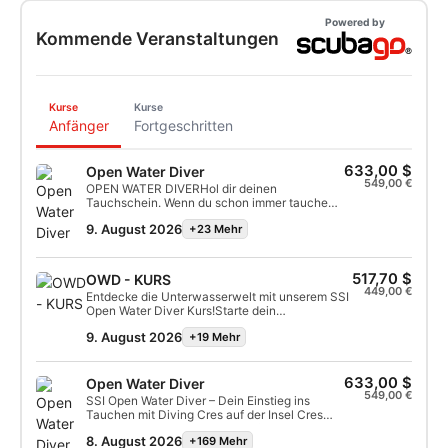
Powered by
Kommende Veranstaltungen
Kurse
Kurse
Anfänger
Fortgeschritten
633,00 $
Open Water Diver
549,00 €
OPEN WATER DIVERHol dir deinen
Tauchschein. Wenn du schon immer tauchen
lernen wolltest, auf der Suche nach neuen
9. August 2026
+23 Mehr
Abenteuern bist und die sagenhafte
Unterwasserwelt kennenlernen willst: hier
beginnt dein Tauchabenteuer.Der „klassische“
Tauchkurs. Seit Anfang der 80iger Jahre ist
517,70 $
OWD - KURS
der Open Water Diver weltweit der am
449,00 €
Entdecke die Unterwasserwelt mit unserem SSI
häufigsten ausgebildete Tauchkurs. Die
Open Water Diver Kurs!Starte dein
„OWD-Ausbildung“ ist DER Einstieg in die
Tauchabenteuer mit einer der weltweit
traumhafte Unterwasserwelt und vermittelt
9. August 2026
+19 Mehr
anerkanntesten Tauchausbildungen. In kleinen
das nötige Wissen um selbständig mit einem
Gruppen mit maximal 4 Teilnehmern
Partner zusammen tauchen zu
garantieren wir eine persönliche Betreuung und
können.Während des 4-tägigen Open-Water-
den bestmöglichen Lernerfolg.???? Deine
633,00 $
Open Water Diver
Diver-Kurses lernt man alles um im Anschluss
Vorteile auf einen Blick:Kleine Gruppen –
549,00 €
selbständig die Unterwasserwelt zu erkunden.
SSI Open Water Diver – Dein Einstieg ins
maximal 4 TeilnehmerModernstes und
Der Kurs beinhaltet Theorielektionen,
Tauchen mit Diving Cres auf der Insel Cres
hochwertiges TauchequipmentErfahrene,
Einheiten im Pool sowie Tauchgänge im Meer.
Die SSI Open Water Diver Zertifizierung ist
professionell geschulte SSI-
8. August 2026
Im Anschluss erhält man ein „Brevet“
+169 Mehr
weltweit anerkannt und der beste Weg, um als