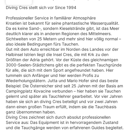
Diving Cres stellt sich vor Since 1994
Professioneller Service in familiärer Atmosphäre
Kroatien ist bekannt für seine phantastische Wasserqualität.
Da es keine Sand-, sondern Kieselstrände gibt, ist das Meer
deutlich klarer als in anderen Regionen des Mittelmeers.
Sichtweiten von 25 Metern und mehr sind hier völlig normal –
also ideale Bedingungen fürs Tauchen.
Gut mit dem Auto erreichbar im Norden des Landes vor der
Halbinsel Istrien liegt die Insel Cres, die mit Krk zu den
Größten der Adria gehört. Vor der Küste des gleichnamigen
3000-Seelen-Städtchens gibt es die perfekten Tauchgründe
für alle, die sich mit dem Sport angefreundet haben. Hier
tummeln sich Anfänger und hier werden Profis zu
Wiederholungstätern. Jutta und Mario Hofer sind das beste
Beispiel: Die Österreicher sind seit 25 Jahren mit der Basis am
Campingplatz Kovacine verbunden – hier haben sie Tauchen
gelernt und später als Tauchlehrer gearbeitet. Vor vier Jahren
haben sie sich an diving Cres beteiligt und vor zwei Jahren
dann einen großen Traum erfüllt, indem sie die Tauchbasis
ganz übernommen haben.
Diving Cres zeichnet sich durch absolut professionellen
Service aus: Das Equipment ist in hervorragendem Zustand
und die Tauchgänge werden von erfahrenen Guides begleitet.