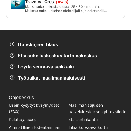
Travnica, Cres
(★4.3)
klo 11.15 asti turvallisuussyistä, koska veneliikenne
on lisääntynyt (puomin ulkopuolella) tämän ajan
Matka sukelluskeskuksesta: 25 - 30 minuuttia.
jälkeen.
Mukava sukelluskohde aloittelijoille ja edistyneille
sukeltajille hiekkapohjaisella matalalla alueella 3-
10 metrin syvyydessä, jossa on mahdollisuus
nähdä merihevosia! Jyrkkä seinämä 10-40 metrin
syvyydessä.
Uutiskirjeen tilaus
Etsi sukelluskeskus tai lomakeskus
Löydä seuraava seikkailu
Työpaikat maailmanlaajuisesti
Ohjekeskus
Usein kysytyt kysymykset
Maailmanlaajuisen
(FAQ)
palvelukeskuksen yhteystiedot
Kuluttajansuoja
Etsi sertifikaatti
Ammatillinen todentaminen
Tilaa korvaava kortti