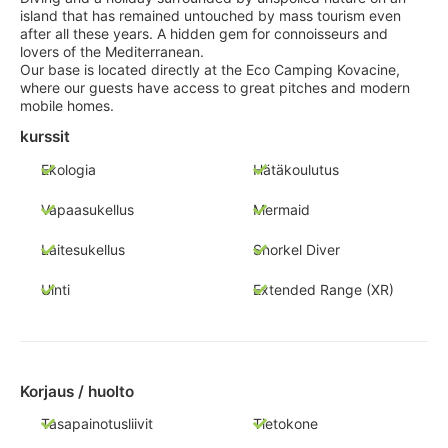
island that has remained untouched by mass tourism even
after all these years. A hidden gem for connoisseurs and
lovers of the Mediterranean.
Our base is located directly at the Eco Camping Kovacine,
where our guests have access to great pitches and modern
mobile homes.
kurssit
Ekologia
Hätäkoulutus
Vapaasukellus
Mermaid
Laitesukellus
Snorkel Diver
Uinti
Extended Range (XR)
Korjaus / huolto
Tasapainotusliivit
Tietokone