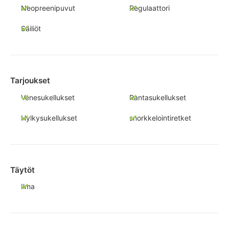
Neopreenipuvut
Regulaattori
Säiliöt
Tarjoukset
Venesukellukset
Rantasukellukset
Hylkysukellukset
snorkkelointiretket
Täytöt
Ilma