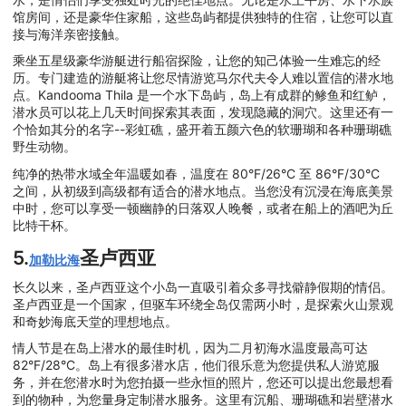
馆房间，还是豪华住家船，这些岛屿都提供独特的住宿，让您可以直
接与海洋亲密接触。
乘坐五星级豪华游艇进行船宿探险，让您的知己体验一生难忘的经
历。专门建造的游艇将让您尽情游览马尔代夫令人难以置信的潜水地
点。Kandooma Thila 是一个水下岛屿，岛上有成群的鲹鱼和红鲈，
潜水员可以花上几天时间探索其表面，发现隐藏的洞穴。这里还有一
个恰如其分的名字--彩虹礁，盛开着五颜六色的软珊瑚和各种珊瑚礁
野生动物。
纯净的热带水域全年温暖如春，温度在 80°F/26°C 至 86°F/30°C
之间，从初级到高级都有适合的潜水地点。当您没有沉浸在海底美景
中时，您可以享受一顿幽静的日落双人晚餐，或者在船上的酒吧为丘
比特干杯。
5.
圣卢西亚
加勒比海
长久以来，圣卢西亚这个小岛一直吸引着众多寻找僻静假期的情侣。
圣卢西亚是一个国家，但驱车环绕全岛仅需两小时，是探索火山景观
和奇妙海底天堂的理想地点。
情人节是在岛上潜水的最佳时机，因为二月初海水温度最高可达
82°F/28°C。岛上有很多潜水店，他们很乐意为您提供私人游览服
务，并在您潜水时为您拍摄一些永恒的照片，您还可以提出您最想看
到的物种，为您量身定制潜水服务。这里有沉船、珊瑚礁和岩壁潜水