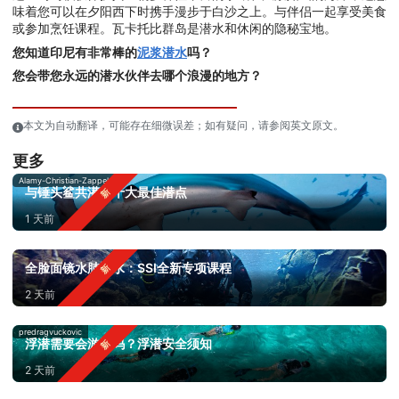
味着您可以在夕阳西下时携手漫步于白沙之上。与伴侣一起享受美食
或参加烹饪课程。瓦卡托比群岛是潜水和休闲的隐秘宝地。
您知道印尼有非常棒的
泥浆潜水
吗？
您会带您永远的潜水伙伴去哪个浪漫的地方？
本文为自动翻译，可能存在细微误差；如有疑问，请参阅英文原文。
更多
Alamy-Christian-Zappel
与锤头鲨共潜：十大最佳潜点
1 天前
全脸面镜水肺潜水：SSI全新专项课程
2 天前
predragvuckovic
浮潜需要会游泳吗？浮潜安全须知
2 天前