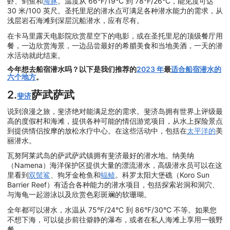
虾、剑鱼和
海豚
。温度从 66°F/19°C 到 78°F/26°C，能见度可达
30 米/100 英尺。圣托里尼的潜水点可满足各种潜水能力的需求，从
浅层岩石海滩到深层沉船潜水，应有尽有。
在卡马里露天电影院欣赏星空下的电影，或在圣托里尼的顶级餐厅用
餐，一边欣赏海景，一边品尝最好的希腊美食和当地美酒，一天的潜
水活动就此结束。
今年想去船宿潜水吗？以下是我们推荐的
2023 年
最
适合船宿潜水的
六个地方
。
2.
萨武萨武
斐济
说到浪漫之旅，斐济绝对能满足您的需求。斐济岛拥有世界上评级最
高的度假村和海滩，提供各种可能的情侣游览项目，从水上探险景点
到提供情侣按摩的放松水疗中心。在这些活动中，包括在
太平洋的
美
丽潜水。
瓦努阿莱武岛的萨武萨武镇拥有斐济最好的潜水地。纳美纳
（Namena）海洋保护区提供大量的漂流潜水，高级潜水员可以在这
里看到
双髻鲨
、狗牙金枪鱼和
蝠鲼
。科罗太阳大堡礁（Koro Sun
Barrier Reef）有适合各种能力的潜水项目，包括探索岩洞和洞穴、
与海龟一起游泳以及欣赏色彩斑斓的软珊瑚。
全年都可以潜水，水温从 75°F/24°C 到 86°F/30°C 不等。如果您
不想下海，可以徒步前往僻静的瀑布，或者在私人海滩上享用一顿野
餐。