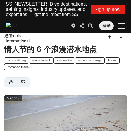
SSI NEWSLETTER: Dive destinations,
training insights, industry updates, and
Sign up now!
expert tips — get the latest from SSI!
登录
返回
情人节的 6 个浪漫潜水地点
scuba diving
environment
marine life
extended range
travel
romantic travel
pixabay