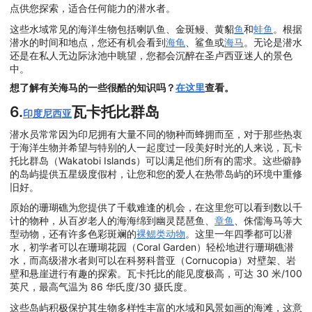
点供您探索，适合任何能力的潜水者。
这些水域常见的海洋生物包括喇叭鱼、金斑鳗、黄貂
鱼
和
蛙鱼
。根据
潜水的时间和地点，您还有机会看到
海龟
、鲨鱼或
海马
。无论是潜水
还是在私人无边际泳池中眺望，您都会沉醉在圣卢西亚迷人的景色
中。
想了解有关海马的一些很酷的知识吗？
在这里
查看。
6.
瓦卡托比群岛
印度尼西亚
潜水员常常因为印尼拥有大量不同的物种而蜂拥而至，对于那些热衷
于海洋生物并希望与特别的人一起度过一段美好时光的人来说，瓦卡
托比群岛（Wakatobi Islands）可以满足他们所有的需求。这些僻静
的岛屿提供五星级度假村，让您和您的爱人在热带岛屿的环境中重修
旧好。
原始的珊瑚礁为您提供了千载难逢的机会，在这里您可以看到数以千
计的物种，从百岁老人的海海绵到幽灵琵琶鱼、
章鱼
、侏儒海马等大
型动物，还有许多色彩斑斓的
裸鳃类动物
。这里一年四季都可以潜
水，初学者可以在珊瑚花园（Coral Garden）轻松地进行珊瑚礁潜
水，而高级潜水者则可以在科努科普亚（Cornucopia）对壁架、岩
壁和悬崖进行有趣的探索。瓦卡托比的能见度极高，可达 30 米/100
英尺，最高气温为 86 华氏度/30 摄氏度。
这些岛屿积极保护其生物多样性丰富的水域和风景如画的海滩，这意