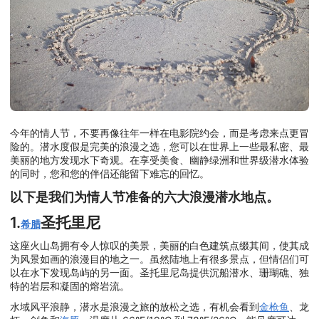
今年的情人节，不要再像往年一样在电影院约会，而是考虑来点更冒
险的。潜水度假是完美的浪漫之选，您可以在世界上一些最私密、最
美丽的地方发现水下奇观。在享受美食、幽静绿洲和世界级潜水体验
的同时，您和您的伴侣还能留下难忘的回忆。
以下是我们为情人节准备的六大浪漫潜水地点。
1.
圣托里尼
希腊
这座火山岛拥有令人惊叹的美景，美丽的白色建筑点缀其间，使其成
为风景如画的浪漫目的地之一。虽然陆地上有很多景点，但情侣们可
以在水下发现岛屿的另一面。圣托里尼岛提供沉船潜水、珊瑚礁、独
特的岩层和凝固的熔岩流。
水域风平浪静，潜水是浪漫之旅的放松之选，有机会看到
金枪鱼
、龙