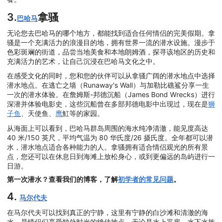
3.
拿骚
巴哈马
无论您去巴哈马的哪个地方，都能找到适合任何情侣的完美假期。拿
骚是一个充满活力的浪漫目的地，拥有世界一流的潜水设施。漫步于
色彩斑斓的街道，品尝当地美食和本地朗姆酒，探寻该地区的历史和
充满活力的艺术，让自己沉浸在巴哈马文化之中。
在感受文化的同时，您和您的伙伴可以从拿骚广阔的潜水地点中选择
潜水地点。在逃亡之墙（Runaway's Wall）与加勒比礁鲨分享一生
一次的潜水体验。在詹姆斯-邦德沉船（James Bond Wrecks）进行
深潜并体验电影史，这些沉船曾在多部邦德电影中出现过，现在是
狮
子鱼
、天使鱼、
鹰
魟等的家园。
从海面上可以看到，巴哈马群岛周围的海水纯净清澈，能见度高达
40 米/150 英尺，平均气温为 80 华氏度/26 摄氏度。全年都可以潜
水，潜水地点适合各种能力的人。拿骚拥有适合情侣观光的所有景
点，您还可以在休息日到海滩上放松身心，或到更偏远的岛屿进行一
日游。
第一次潜水？查看我们的博客，了解
初学者的常见问题
。
4.
马尔代夫
在马尔代夫可以找到真正的宁静，这里有宁静的白沙滩和清澈的海
水，是情侣们享受独处时光的绝佳地点。无论是水上平房、水下水族