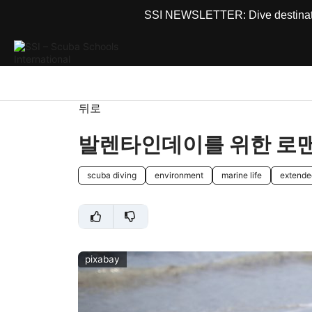
SSI NEWSLETTER: Dive destinations
뒤로
발렌타인데이를 위한 로맨
scuba diving
environment
marine life
extende
pixabay