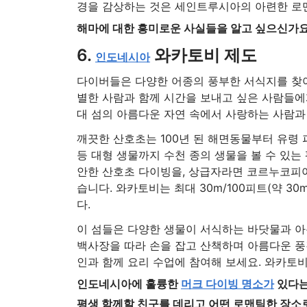
경을 감상하는 것은 세인트루시아의 아련한 로
해마에 대한 흥미로운 사실들을 알고 싶으신가
6.
와카토비 제도
인도네시아
다이버들은 다양한 어종의 풍부한 서식지를 찾아
별한 사람과 함께 시간을 보내고 싶은 사람들에
대 섬의 아름다운 자연 속에서 사랑하는 사람과 
깨끗한 산호초는 100년 된 해면동물부터 유령
등 대형 생물까지 수천 종의 생물을 볼 수 있는
안한 산호초 다이빙을, 상급자라면 코르누코피아
습니다. 와카토비는 최대 30m/100피트(약 30
다.
이 섬들은 다양한 생물이 서식하는 바닷물과 아
백사장을 따라 손을 잡고 산책하며 아름다운 풍
인과 함께 요리 수업에 참여해 보세요. 와카토
인도네시아에 훌륭한
머크 다이빙 명소가
있다는
평생 함께할 친구를 데리고 어떤 로맨틱한 장소