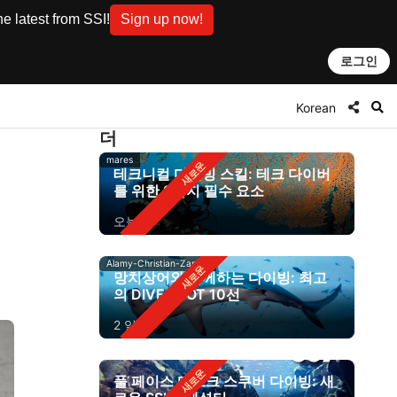
e latest from SSI!
Sign up now!
로그인
Korean
더
mares
테크니컬 다이빙 스킬: 테크 다이버
를 위한 9가지 필수 요소
오늘
Alamy-Christian-Zappel
망치상어와 함께하는 다이빙: 최고
의 DIVE SPOT 10선
2 일 전
풀 페이스 마스크 스쿠버 다이빙: 새