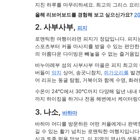
지친 하루를 마무리하세요. 최고의 그리스 요리
올해 리브어보드를 경험해 보고 싶으신가요?
2
2. 사부사부,
피지
로맨틱한 여행이라면 피지가 정답입니다. 피지는
스포츠부터 커플 마사지를 받을 수 있는 편안한
의 아름다운 다이빙은 빼놓을 수 없는 즐거움입
바누아레부 섬의 사부사부 마을은 피지 최고의 
버들이
망치
상어, 송곳니참치,
쥐가오리를
발견
어 리프는 동굴 탐험, 거북이와 함께 수영, 화
수온이 24°C에서 30°C까지 다양해 일년 내
까지 하이킹을 하거나 전용 해변에서 케이터링이
3. 나소,
바하마
바하마 어디를 방문하든 어떤 커플에게나 완벽한
길 수 있는 활기 넘치는 로맨틱한 여행지입니다.
식과 토종 럼을 맛보고, 이 지역의 역사와 생동