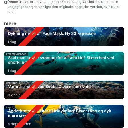
Denne artikel er blevet automatisk oversat og kan indeholde mindre
unøjagtigheder; se venligst den originale, engelske version, hvis du er i
tvivl.
mere
Dykning med Full Face Mask: Ny SSI-speciale
I dag
predragvuckovic
Skal man kunne svømme for at snorkle? Sikkerhed ved
snorkling
I dag
unsplash
Varmere hav: Hvad Scuba Diverne bør vide
3 dag(e) siden
mares
Åndedrætsteknikker til fridykning: Bevar roen og dyk
mere sikkert
5 dag(e) siden