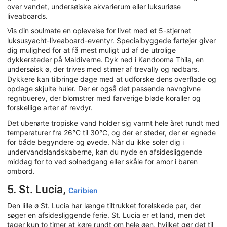
over vandet, undersøiske akvarierum eller luksuriøse
liveaboards.
Vis din soulmate en oplevelse for livet med et 5-stjernet
luksusyacht-liveaboard-eventyr. Specialbyggede fartøjer giver
dig mulighed for at få mest muligt ud af de utrolige
dykkersteder på Maldiverne. Dyk ned i Kandooma Thila, en
undersøisk ø, der trives med stimer af trevally og rødbars.
Dykkere kan tilbringe dage med at udforske dens overflade og
opdage skjulte huler. Der er også det passende navngivne
regnbuerev, der blomstrer med farverige bløde koraller og
forskellige arter af revdyr.
Det uberørte tropiske vand holder sig varmt hele året rundt med
temperaturer fra 26°C til 30°C, og der er steder, der er egnede
for både begyndere og øvede. Når du ikke soler dig i
undervandslandskaberne, kan du nyde en afsidesliggende
middag for to ved solnedgang eller skåle for amor i baren
ombord.
5. St. Lucia,
Caribien
Den lille ø St. Lucia har længe tiltrukket forelskede par, der
søger en afsidesliggende ferie. St. Lucia er et land, men det
tager kun to timer at køre rundt om hele øen, hvilket gør det til