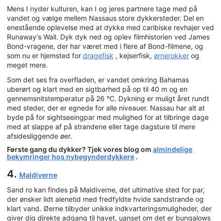
Mens I nyder kulturen, kan I og jeres partnere tage med på
vandet og vælge mellem Nassaus store dykkersteder. Del en
enestående oplevelse med at dykke med caribiske revhajer ved
Runaway's Wall. Dyk dyk ned og oplev filmhistorien ved James
Bond-vragene, der har været med i flere af Bond-filmene, og
som nu er hjemsted for
dragefisk
, kejserfisk,
ørnerokker
og
meget mere.
Som det ses fra overfladen, er vandet omkring Bahamas
uberørt og klart med en sigtbarhed på op til 40 m og en
gennemsnitstemperatur på 26 °C. Dykning er muligt året rundt
med steder, der er egnede for alle niveauer. Nassau har alt at
byde på for sightseeingpar med mulighed for at tilbringe dage
med at slappe af på strandene eller tage dagsture til mere
afsidesliggende øer.
Første gang du dykker? Tjek vores blog om
almindelige
bekymringer hos nybegynderdykkere
.
4.
Maldiverne
Sand ro kan findes på Maldiverne, det ultimative sted for par,
der ønsker lidt alenetid med fredfyldte hvide sandstrande og
klart vand. Øerne tilbyder unikke indkvarteringsmuligheder, der
giver dig direkte adgang til havet, uanset om det er bungalows