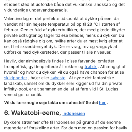
et ideelt sted at udforske både det vulkanske landskab og det
vidunderlige undervandsparadis.
Valentinsdag er det perfekte tidspunkt at dykke på øen, da
vandet når sin højeste temperatur på op til 28 °C i starten af
februar. Øen er fuld af dykkerbutikker, der med glæde tilbyder
private udflugter og tager tidløse billeder, mens du dykker. Du
kan også rådgive dig om, hvilke arter du er mest ivrig efter at
se, til et skræddersyet dyk. Der er vrag, rev og vægdyk at
udforske med dykkersteder, der passer til alle niveauer.
Havliv, der almindeligvis findes i disse farvande, omfatter
trompetfisk, gyldenplettede ål, rokker og
frøfisk
. Afhængigt af
hvornår og hvor du dykker, vil du også have chancen for at se
skildpadder
, hajer eller
søheste
. At nyde det fantastiske
landskab, uanset om du dykker eller kigger ud fra din private
infinity-pool, er alt sammen en del af at fare vild i St. Lucias
vemodige romantik.
Vil du lære nogle seje fakta om søheste? Se det
her
.
6. Wakatobi-øerne,
Indonesien
Dykkere strømmer ofte til Indonesien på grund af de enorme
mængder af forskellige arter. For dem med en passion for havliv