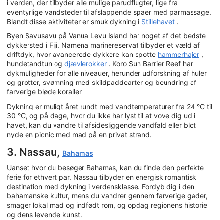
i verden, der tilbyder alle mulige parudflugter, lige fra
eventyrlige vandsteder til afslappende spaer med parmassage.
Blandt disse aktiviteter er smuk dykning i
Stillehavet
.
Byen Savusavu på Vanua Levu Island har noget af det bedste
dykkersted i Fiji. Namena marinereservat tilbyder et væld af
driftdyk, hvor avancerede dykkere kan spotte
hammerhajer
,
hundetandtun og
djævlerokker
. Koro Sun Barrier Reef har
dykmuligheder for alle niveauer, herunder udforskning af huler
og grotter, svømning med skildpaddearter og beundring af
farverige bløde koraller.
Dykning er muligt året rundt med vandtemperaturer fra 24 °C til
30 °C, og på dage, hvor du ikke har lyst til at vove dig ud i
havet, kan du vandre til afsidesliggende vandfald eller blot
nyde en picnic med mad på en privat strand.
3. Nassau,
Bahamas
Uanset hvor du besøger Bahamas, kan du finde den perfekte
ferie for ethvert par. Nassau tilbyder en energisk romantisk
destination med dykning i verdensklasse. Fordyb dig i den
bahamanske kultur, mens du vandrer gennem farverige gader,
smager lokal mad og indfødt rom, og opdag regionens historie
og dens levende kunst.