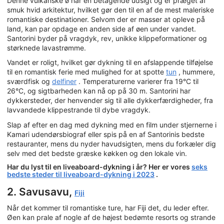
Denne vulkanske ø har en betagende udsigt og er præget af
smuk hvid arkitektur, hvilket gør den til en af de mest maleriske
romantiske destinationer. Selvom der er masser at opleve på
land, kan par opdage en anden side af øen under vandet.
Santorini byder på vragdyk, rev, unikke klippeformationer og
størknede lavastrømme.
Vandet er roligt, hvilket gør dykning til en afslappende tilføjelse
til en romantisk ferie med mulighed for at spotte
tun
, hummere,
sværdfisk og
delfiner
. Temperaturerne varierer fra 19°C til
26°C, og sigtbarheden kan nå op på 30 m. Santorini har
dykkersteder, der henvender sig til alle dykkerfærdigheder, fra
lavvandede klippestrande til dybe vragdyk.
Slap af efter en dag med dykning med en film under stjernerne i
Kamari udendørsbiograf eller spis på en af Santorinis bedste
restauranter, mens du nyder havudsigten, mens du forkæler dig
selv med det bedste græske køkken og den lokale vin.
Har du lyst til en liveaboard-dykning i år? Her er vores
seks
bedste steder til liveaboard-dykning i 2023
.
2. Savusavu,
Fiji
Når det kommer til romantiske ture, har Fiji det, du leder efter.
Øen kan prale af nogle af de højest bedømte resorts og strande