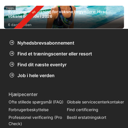
zoggs
Svømmeundervisning for voksne begyndere: Hvad
voksne bør vide i 2026
6 dag(e) siden
Nyhedsbrevsabonnement
Find et træningscenter eller resort
Find dit næste eventyr
Job i hele verden
Hjælpecenter
Ofte stillede spørgsmål (FAQ)
Globale servicecenterkontaker
Forbrugerbeskyttelse
Find certificering
Professionel verificering (Pro
Bestil erstatningskort
Check)