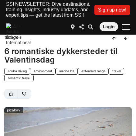
SSI NEWSLETTER: Dive destinations,
training insights, industry updates, and
Sign up now!
expert tips — get the latest from SSI!
Login
tilbage
6 romantiske dykkersteder til
Valentinsdag
scuba diving
environment
marine life
extended range
travel
romantic travel
pixabay