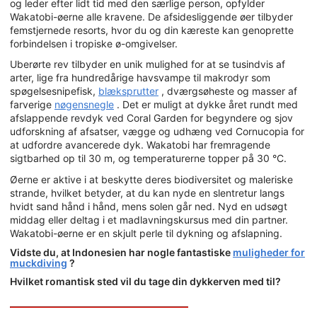
og leder efter lidt tid med den særlige person, opfylder
Wakatobi-øerne alle kravene. De afsidesliggende øer tilbyder
femstjernede resorts, hvor du og din kæreste kan genoprette
forbindelsen i tropiske ø-omgivelser.
Uberørte rev tilbyder en unik mulighed for at se tusindvis af
arter, lige fra hundredårige havsvampe til makrodyr som
spøgelsesnipefisk,
blæksprutter
, dværgsøheste og masser af
farverige
nøgensnegle
. Det er muligt at dykke året rundt med
afslappende revdyk ved Coral Garden for begyndere og sjov
udforskning af afsatser, vægge og udhæng ved Cornucopia for
at udfordre avancerede dyk. Wakatobi har fremragende
sigtbarhed op til 30 m, og temperaturerne topper på 30 °C.
Øerne er aktive i at beskytte deres biodiversitet og maleriske
strande, hvilket betyder, at du kan nyde en slentretur langs
hvidt sand hånd i hånd, mens solen går ned. Nyd en udsøgt
middag eller deltag i et madlavningskursus med din partner.
Wakatobi-øerne er en skjult perle til dykning og afslapning.
Vidste du, at Indonesien har nogle fantastiske
muligheder for
muckdiving
?
Hvilket romantisk sted vil du tage din dykkerven med til?