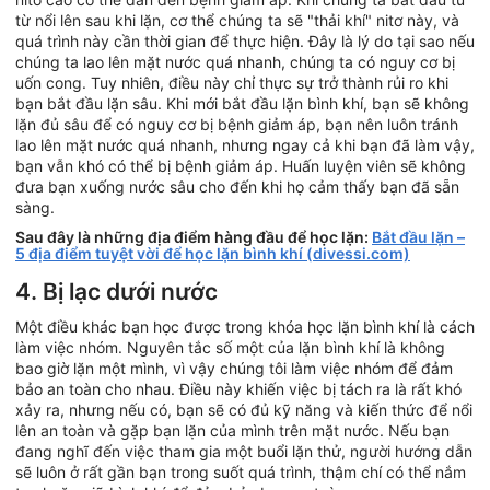
từ nổi lên sau khi lặn, cơ thể chúng ta sẽ "thải khí" nitơ này, và
quá trình này cần thời gian để thực hiện. Đây là lý do tại sao nếu
chúng ta lao lên mặt nước quá nhanh, chúng ta có nguy cơ bị
uốn cong. Tuy nhiên, điều này chỉ thực sự trở thành rủi ro khi
bạn bắt đầu lặn sâu. Khi mới bắt đầu lặn bình khí, bạn sẽ không
lặn đủ sâu để có nguy cơ bị bệnh giảm áp, bạn nên luôn tránh
lao lên mặt nước quá nhanh, nhưng ngay cả khi bạn đã làm vậy,
bạn vẫn khó có thể bị bệnh giảm áp. Huấn luyện viên sẽ không
đưa bạn xuống nước sâu cho đến khi họ cảm thấy bạn đã sẵn
sàng.
Sau đây là những địa điểm hàng đầu để học lặn:
Bắt đầu lặn –
5 địa điểm tuyệt vời để học lặn bình khí (divessi.com)
4. Bị lạc dưới nước
Một điều khác bạn học được trong khóa học lặn bình khí là cách
làm việc nhóm. Nguyên tắc số một của lặn bình khí là không
bao giờ lặn một mình, vì vậy chúng tôi làm việc nhóm để đảm
bảo an toàn cho nhau. Điều này khiến việc bị tách ra là rất khó
xảy ra, nhưng nếu có, bạn sẽ có đủ kỹ năng và kiến thức để nổi
lên an toàn và gặp bạn lặn của mình trên mặt nước. Nếu bạn
đang nghĩ đến việc tham gia một buổi lặn thử, người hướng dẫn
sẽ luôn ở rất gần bạn trong suốt quá trình, thậm chí có thể nắm