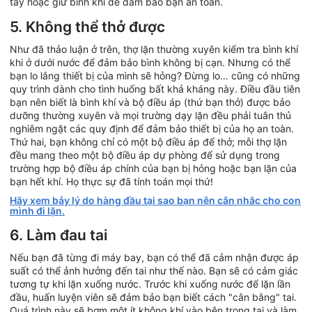
tay hoặc giữ bình khí để đảm bảo bạn an toàn.
5. Không thể thở được
Như đã thảo luận ở trên, thợ lặn thường xuyên kiểm tra bình khí
khi ở dưới nước để đảm bảo bình không bị cạn. Nhưng có thể
bạn lo lắng thiết bị của mình sẽ hỏng? Đừng lo… cũng có những
quy trình dành cho tình huống bất khả kháng này. Điều đầu tiên
bạn nên biết là bình khí và bộ điều áp (thứ bạn thở) được bảo
dưỡng thường xuyên và mọi trường dạy lặn đều phải tuân thủ
nghiêm ngặt các quy định để đảm bảo thiết bị của họ an toàn.
Thứ hai, bạn không chỉ có một bộ điều áp để thở; mỗi thợ lặn
đều mang theo một bộ điều áp dự phòng để sử dụng trong
trường hợp bộ điều áp chính của bạn bị hỏng hoặc bạn lặn của
bạn hết khí. Họ thực sự đã tính toán mọi thứ!
Hãy xem bảy lý do hàng đầu tại sao bạn nên cân nhắc cho con
mình đi lặn.
6. Làm đau tai
Nếu bạn đã từng đi máy bay, bạn có thể đã cảm nhận được áp
suất có thể ảnh hưởng đến tai như thế nào. Bạn sẽ có cảm giác
tương tự khi lặn xuống nước. Trước khi xuống nước để lặn lần
đầu, huấn luyện viên sẽ đảm bảo bạn biết cách "cân bằng" tai.
Quá trình này sẽ bơm một ít không khí vào bên trong tai và làm