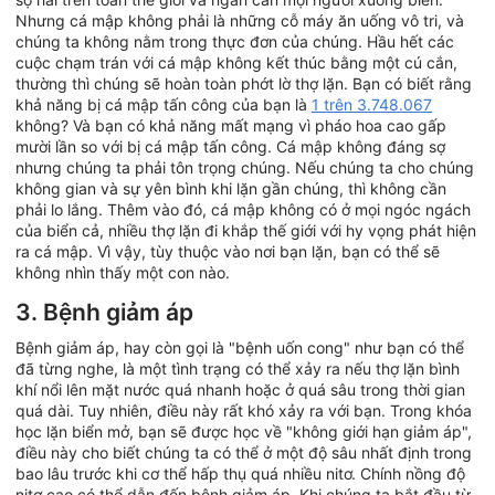
Nhưng cá mập không phải là những cỗ máy ăn uống vô tri, và
chúng ta không nằm trong thực đơn của chúng. Hầu hết các
cuộc chạm trán với cá mập không kết thúc bằng một cú cắn,
thường thì chúng sẽ hoàn toàn phớt lờ thợ lặn. Bạn có biết rằng
khả năng bị cá mập tấn công của bạn là
1 trên 3.748.067
không? Và bạn có khả năng mất mạng vì pháo hoa cao gấp
mười lần so với bị cá mập tấn công. Cá mập không đáng sợ
nhưng chúng ta phải tôn trọng chúng. Nếu chúng ta cho chúng
không gian và sự yên bình khi lặn gần chúng, thì không cần
phải lo lắng. Thêm vào đó, cá mập không có ở mọi ngóc ngách
của biển cả, nhiều thợ lặn đi khắp thế giới với hy vọng phát hiện
ra cá mập. Vì vậy, tùy thuộc vào nơi bạn lặn, bạn có thể sẽ
không nhìn thấy một con nào.
3. Bệnh giảm áp
Bệnh giảm áp, hay còn gọi là "bệnh uốn cong" như bạn có thể
đã từng nghe, là một tình trạng có thể xảy ra nếu thợ lặn bình
khí nổi lên mặt nước quá nhanh hoặc ở quá sâu trong thời gian
quá dài. Tuy nhiên, điều này rất khó xảy ra với bạn. Trong khóa
học lặn biển mở, bạn sẽ được học về "không giới hạn giảm áp",
điều này cho biết chúng ta có thể ở một độ sâu nhất định trong
bao lâu trước khi cơ thể hấp thụ quá nhiều nitơ. Chính nồng độ
nitơ cao có thể dẫn đến bệnh giảm áp. Khi chúng ta bắt đầu từ