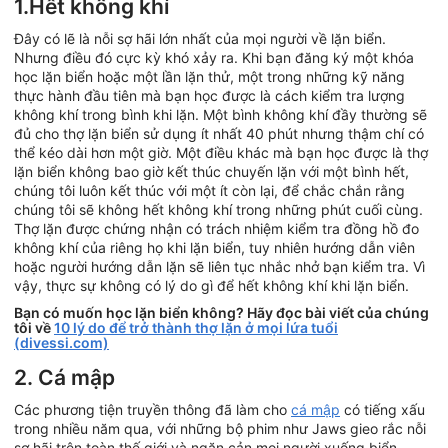
1.Hết không khí
Đây có lẽ là nỗi sợ hãi lớn nhất của mọi người về lặn biển.
Nhưng điều đó cực kỳ khó xảy ra. Khi bạn đăng ký một khóa
học lặn biển hoặc một lần lặn thử, một trong những kỹ năng
thực hành đầu tiên mà bạn học được là cách kiểm tra lượng
không khí trong bình khi lặn. Một bình không khí đầy thường sẽ
đủ cho thợ lặn biển sử dụng ít nhất 40 phút nhưng thậm chí có
thể kéo dài hơn một giờ. Một điều khác mà bạn học được là thợ
lặn biển không bao giờ kết thúc chuyến lặn với một bình hết,
chúng tôi luôn kết thúc với một ít còn lại, để chắc chắn rằng
chúng tôi sẽ không hết không khí trong những phút cuối cùng.
Thợ lặn được chứng nhận có trách nhiệm kiểm tra đồng hồ đo
không khí của riêng họ khi lặn biển, tuy nhiên hướng dẫn viên
hoặc người hướng dẫn lặn sẽ liên tục nhắc nhở bạn kiểm tra. Vì
vậy, thực sự không có lý do gì để hết không khí khi lặn biển.
Bạn có muốn học lặn biển không? Hãy đọc bài viết của chúng
tôi về
10 lý do để trở thành thợ lặn ở mọi lứa tuổi
(divessi.com)
2. Cá mập
Các phương tiện truyền thông đã làm cho
cá mập
có tiếng xấu
trong nhiều năm qua, với những bộ phim như Jaws gieo rắc nỗi
sợ hãi trên toàn thế giới và ngăn cản mọi người xuống biển.