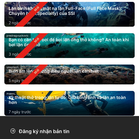
Lặn bình khí với mặt nạ lặn Full-Face (Full Face Mask):
Chuyên biệt (Specialty) của SSI
2 ngày trước
predragvuckovic
Bạn có cần biết bơi để bơi lặn ống thở không? An toàn khi
bơi lặn ống thở
3 ngày trước
unsplash
Biển ấm lên: Những điều người lặn cần biết
5 ngày trước
mares
Kỹ thuật thở trong lặn tự do: Giữ bình tĩnh và lặn an toàn
hơn
7 ngày trước
Đăng ký nhận bản tin