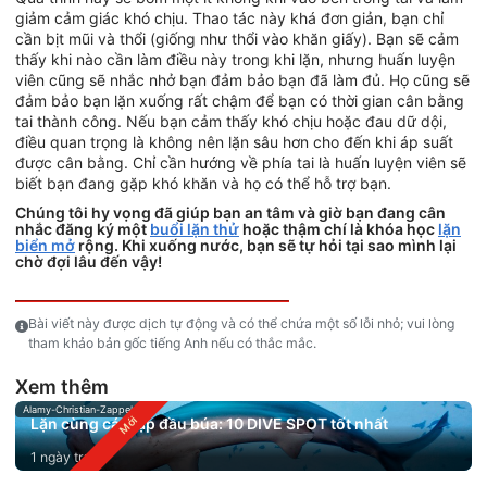
giảm cảm giác khó chịu. Thao tác này khá đơn giản, bạn chỉ
cần bịt mũi và thổi (giống như thổi vào khăn giấy). Bạn sẽ cảm
thấy khi nào cần làm điều này trong khi lặn, nhưng huấn luyện
viên cũng sẽ nhắc nhở bạn đảm bảo bạn đã làm đủ. Họ cũng sẽ
đảm bảo bạn lặn xuống rất chậm để bạn có thời gian cân bằng
tai thành công. Nếu bạn cảm thấy khó chịu hoặc đau dữ dội,
điều quan trọng là không nên lặn sâu hơn cho đến khi áp suất
được cân bằng. Chỉ cần hướng về phía tai là huấn luyện viên sẽ
biết bạn đang gặp khó khăn và họ có thể hỗ trợ bạn.
Chúng tôi hy vọng đã giúp bạn an tâm và giờ bạn đang cân
nhắc đăng ký một
buổi lặn thử
hoặc thậm chí là khóa học
lặn
biển mở
rộng. Khi xuống nước, bạn sẽ tự hỏi tại sao mình lại
chờ đợi lâu đến vậy!
Bài viết này được dịch tự động và có thể chứa một số lỗi nhỏ; vui lòng
tham khảo bản gốc tiếng Anh nếu có thắc mắc.
Xem thêm
Alamy-Christian-Zappel
Lặn cùng cá mập đầu búa: 10 DIVE SPOT tốt nhất
1 ngày trước