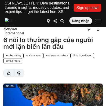
SSI NEWSLETTER: Dive destinations,
training insights, industry updates, and
Sign up now!
expert tips — get the latest from SSI!
Đăng nhập
quay lại
6 nỗi lo thường gặp của người
mới lặn biển lần đầu
scuba diving
environment
underwater safety
first time divers
diving fears
mares