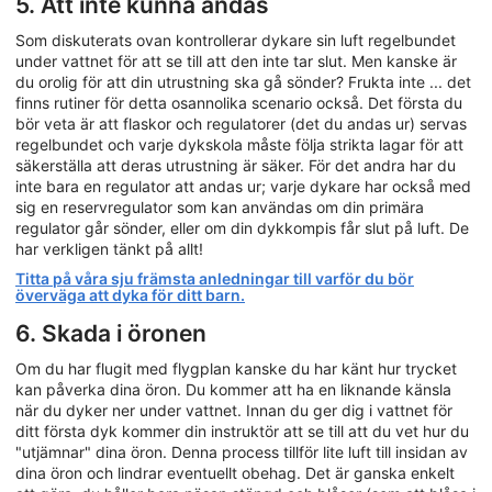
5. Att inte kunna andas
Som diskuterats ovan kontrollerar dykare sin luft regelbundet
under vattnet för att se till att den inte tar slut. Men kanske är
du orolig för att din utrustning ska gå sönder? Frukta inte ... det
finns rutiner för detta osannolika scenario också. Det första du
bör veta är att flaskor och regulatorer (det du andas ur) servas
regelbundet och varje dykskola måste följa strikta lagar för att
säkerställa att deras utrustning är säker. För det andra har du
inte bara en regulator att andas ur; varje dykare har också med
sig en reservregulator som kan användas om din primära
regulator går sönder, eller om din dykkompis får slut på luft. De
har verkligen tänkt på allt!
Titta på våra sju främsta anledningar till varför du bör
överväga att dyka för ditt barn.
6. Skada i öronen
Om du har flugit med flygplan kanske du har känt hur trycket
kan påverka dina öron. Du kommer att ha en liknande känsla
när du dyker ner under vattnet. Innan du ger dig i vattnet för
ditt första dyk kommer din instruktör att se till att du vet hur du
"utjämnar" dina öron. Denna process tillför lite luft till insidan av
dina öron och lindrar eventuellt obehag. Det är ganska enkelt