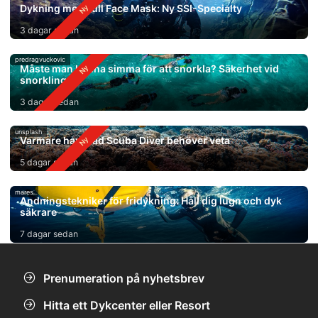
Dykning med Full Face Mask: Ny SSI-Specialty
3 dagar sedan
predragvuckovic
Måste man kunna simma för att snorkla? Säkerhet vid
snorkling
3 dagar sedan
unsplash
Varmare hav: Vad Scuba Diver behöver veta
5 dagar sedan
mares
Andningstekniker för fridykning: Håll dig lugn och dyk
säkrare
7 dagar sedan
Prenumeration på nyhetsbrev
Hitta ett Dykcenter eller Resort