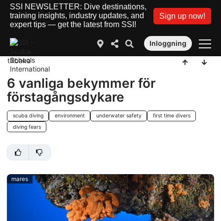
SSI NEWSLETTER: Dive destinations,
training insights, industry updates, and
Sign up now!
expert tips — get the latest from SSI!
Inloggning
tillbaka
6 vanliga bekymmer för
förstagångsdykare
scuba diving
environment
underwater safety
first time divers
diving fears
mares