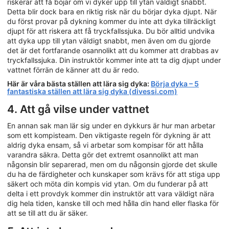
riskerar att få böjar om vi dyker upp till ytan väldigt snabbt.
Detta blir dock bara en riktig risk när du börjar dyka djupt. När
du först provar på dykning kommer du inte att dyka tillräckligt
djupt för att riskera att få tryckfallssjuka. Du bör alltid undvika
att dyka upp till ytan väldigt snabbt, men även om du gjorde
det är det fortfarande osannolikt att du kommer att drabbas av
tryckfallssjuka. Din instruktör kommer inte att ta dig djupt under
vattnet förrän de känner att du är redo.
Här är våra bästa ställen att lära sig dyka:
Börja dyka – 5
fantastiska ställen att lära sig dyka (divessi.com)
4. Att gå vilse under vattnet
En annan sak man lär sig under en dykkurs är hur man arbetar
som ett kompisteam. Den viktigaste regeln för dykning är att
aldrig dyka ensam, så vi arbetar som kompisar för att hålla
varandra säkra. Detta gör det extremt osannolikt att man
någonsin blir separerad, men om du någonsin gjorde det skulle
du ha de färdigheter och kunskaper som krävs för att stiga upp
säkert och möta din kompis vid ytan. Om du funderar på att
delta i ett provdyk kommer din instruktör att vara väldigt nära
dig hela tiden, kanske till och med hålla din hand eller flaska för
att se till att du är säker.