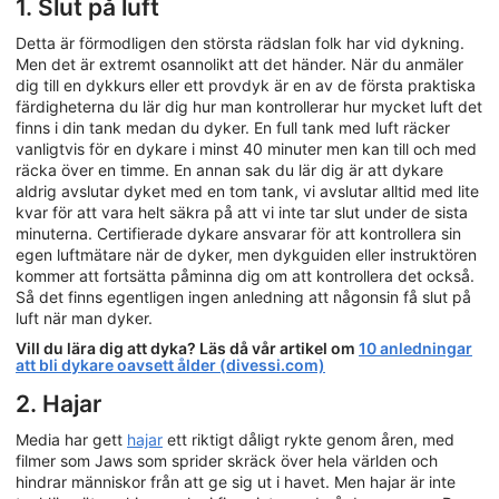
1. Slut på luft
Detta är förmodligen den största rädslan folk har vid dykning.
Men det är extremt osannolikt att det händer. När du anmäler
dig till en dykkurs eller ett provdyk är en av de första praktiska
färdigheterna du lär dig hur man kontrollerar hur mycket luft det
finns i din tank medan du dyker. En full tank med luft räcker
vanligtvis för en dykare i minst 40 minuter men kan till och med
räcka över en timme. En annan sak du lär dig är att dykare
aldrig avslutar dyket med en tom tank, vi avslutar alltid med lite
kvar för att vara helt säkra på att vi inte tar slut under de sista
minuterna. Certifierade dykare ansvarar för att kontrollera sin
egen luftmätare när de dyker, men dykguiden eller instruktören
kommer att fortsätta påminna dig om att kontrollera det också.
Så det finns egentligen ingen anledning att någonsin få slut på
luft när man dyker.
Vill du lära dig att dyka? Läs då vår artikel om
10 anledningar
att bli dykare oavsett ålder (divessi.com)
2. Hajar
Media har gett
hajar
ett riktigt dåligt rykte genom åren, med
filmer som Jaws som sprider skräck över hela världen och
hindrar människor från att ge sig ut i havet. Men hajar är inte