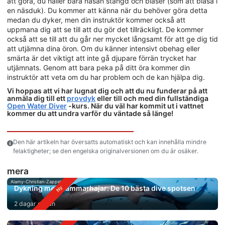
att göra, du håller bara näsan stängd och blåser (som att blåsa i
en näsduk). Du kommer att känna när du behöver göra detta
medan du dyker, men din instruktör kommer också att
uppmana dig att se till att du gör det tillräckligt. De kommer
också att se till att du går ner mycket långsamt för att ge dig tid
att utjämna dina öron. Om du känner intensivt obehag eller
smärta är det viktigt att inte gå djupare förrän trycket har
utjämnats. Genom att bara peka på ditt öra kommer din
instruktör att veta om du har problem och de kan hjälpa dig.
Vi hoppas att vi har lugnat dig och att du nu funderar på att
anmäla dig till ett
provdyk
eller till och med din fullständiga
Open Water Diver
-kurs. När du väl har kommit ut i vattnet
kommer du att undra varför du väntade så länge!
Den här artikeln har översatts automatiskt och kan innehålla mindre
felaktigheter; se den engelska originalversionen om du är osäker.
mera
Alamy-Christian-Zappel
Dykning med hammarhajar: De 10 bästa dive spotsen
2 dagar sedan