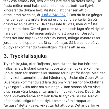
tanklösa ätmaskiner, och vi finns inte med på deras meny. De
flesta möten med hajar slutar inte med ett bett, vanligtvis
ignorerar de dykare helt. Visste du att chansen att bli
attackerad av en haj är
1 på 3 748 067
? Och du är tio gånger
mer benägen att mista livet på grund av fyrverkerier än på
grund av en hajattack. Hajar ska inte fruktas, men vi måste
respektera dem. Om vi ger dem utrymme och lugn när vi dyker
nära dem, finns det ingen anledning att oroa sig. Dessutom
finns det inte hajar i varje hörn av havet, många dykare reser
jorden runt i hopp om att få syn på hajar. Så beroende på var
du dyker kommer du förmodligen inte ens att se en.
3. Tryckfallssjuka
Tryckfallssjuka, eller "böjarna", som du kanske har hört det
kallas, är ett tillstånd som kan uppstå om en dykare kommer
upp till ytan för snabbt eller stannar för djupt för länge. Men det
är mycket osannolikt att det händer dig. Under din Open Water
Diver-kurs kommer du att lära dig om "gränser för tryckfallsfria
dykningar", vilka talar om hur länge vi kan stanna på ett visst
djup innan våra kroppar tar upp för mycket kväve. Det är de
höga kvävenivåerna som kan leda till tryckfallssjuka. När vi
börjar sakta stiga från ett dyk kommer våra kroppar att
"avgasa" detta kväve, vilket tar tid att göra. Det är därför vi