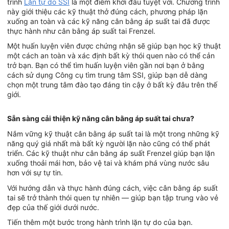
trình
Lặn tự do SSI
là một điểm khởi đầu tuyệt vời. Chương trình
này giới thiệu các kỹ thuật thở đúng cách, phương pháp lặn
xuống an toàn và các kỹ năng cân bằng áp suất tai đã được
thực hành như cân bằng áp suất tai Frenzel.
Một huấn luyện viên được chứng nhận sẽ giúp bạn học kỹ thuật
một cách an toàn và xác định bất kỳ thói quen nào có thể cản
trở bạn. Bạn có thể tìm huấn luyện viên gần nơi bạn ở bằng
cách sử dụng Công cụ tìm trung tâm SSI, giúp bạn dễ dàng
chọn một trung tâm đào tạo đáng tin cậy ở bất kỳ đâu trên thế
giới.
Sẵn sàng cải thiện kỹ năng cân bằng áp suất tai chưa?
Nắm vững kỹ thuật cân bằng áp suất tai là một trong những kỹ
năng quý giá nhất mà bất kỳ người lặn nào cũng có thể phát
triển. Các kỹ thuật như cân bằng áp suất Frenzel giúp bạn lặn
xuống thoải mái hơn, bảo vệ tai và khám phá vùng nước sâu
hơn với sự tự tin.
Với hướng dẫn và thực hành đúng cách, việc cân bằng áp suất
tai sẽ trở thành thói quen tự nhiên — giúp bạn tập trung vào vẻ
đẹp của thế giới dưới nước.
Tiến thêm một bước trong hành trình lặn tự do của bạn.