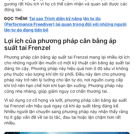
gương rất hữu ích vì họ có thể cảm nhận và quan sát được các
động tác.
ĐỌC THÊM:
Tại sao Trình diễn kỹ năng
l
ặn tự do
(Performance Freediver) lại quan trọng đối với những người
lặn tự do đang tiến bộ
Lợi ích của phương pháp cân bằng áp
suất tai Frenzel
Phương pháp cân bằng áp suất tai Frenzel mang lại nhiều lợi ích
cho những người lặn muốn có một kỹ thuật cân bằng áp suất tai
đáng tin cậy. Phương pháp này hiệu quả hơn ở độ sâu vì không
phụ thuộc vào lượng khí lớn từ phổi. Điều này làm cho phương
pháp này trở nên lý tưởng cho lặn tự do, nơi nguồn cung cấp
khí trở nên hạn chế hơn khi bạn lặn xuống. Phương pháp này
cũng nhẹ nhàng, giúp giảm nguy cơ chấn thương tai.
Vì sử dụng cơ cổ họng và lưỡi, phương pháp cân bằng áp suất
tai Frenzel vẫn hiệu quả ngay cả khi áp suất tăng đáng kể.
Nhiều người lặn chuyển sang phương pháp này nhận thấy rằng
họ ít gặp vấn đề về tai bị tắc, đau tai hoặc lặn chậm hơn rất
nhiều.