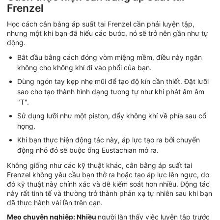
Frenzel
Học cách cân bằng áp suất tai Frenzel cần phải luyện tập,
nhưng một khi bạn đã hiểu các bước, nó sẽ trở nên gần như tự
động.
Bắt đầu bằng cách đóng vòm miệng mềm, điều này ngăn
không cho không khí đi vào phổi của bạn.
Dùng ngón tay kẹp nhẹ mũi để tạo độ kín cần thiết. Đặt lưỡi
sao cho tạo thành hình dạng tương tự như khi phát âm âm
"T".
Sử dụng lưỡi như một piston, đẩy không khí về phía sau cổ
họng.
Khi bạn thực hiện động tác này, áp lực tạo ra bởi chuyển
động nhỏ đó sẽ buộc ống Eustachian mở ra.
Không giống như các kỹ thuật khác, cân bằng áp suất tai
Frenzel không yêu cầu bạn thở ra hoặc tạo áp lực lên ngực, do
đó kỹ thuật này chính xác và dễ kiểm soát hơn nhiều. Động tác
này rất tinh tế và thường trở thành phản xạ tự nhiên sau khi bạn
đã thực hành vài lần trên cạn.
Mẹo chuyên nghiệp: Nhiều
người lặn thấy việc luyện tập trước