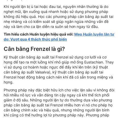
Khi người lặn bị ù tai hoặc đau tai, nguyên nhân thường là do
nghẹt mũi, lặn xuống quá nhanh hoặc sử dụng phương pháp
không đủ hiệu quả. Học các phương pháp cân bằng áp suất tai
nhẹ nhàng và có kiểm soát sẽ giúp ngăn ngừa những vấn đề
này và làm cho ca lặn diễn ra suôn sẻ hơn ngay từ đầu.
Tìm hiểu cách Huấn luyện hiệu quả với:
Mẹo Huấn luyện lặn tự
do: Vượt qua 4 thách thức phổ biến
Cân bằng Frenzel là gì?
Kỹ thuật cân bằng áp suất tai Frenzel sử dụng cơ lưỡi và cơ
họng để tạo ra một luồng khí nhỏ giúp mở ống Eustachian. Thay
vì sử dụng cơ hoành hoặc ngực để đẩy khí lên trên (kỹ thuật
cân bằng áp suất Valsalva), kỹ thuật cân bằng áp suất tai
Frenzel hoạt động bằng cách nén khí đã có sẵn trong miệng và
họng.
Phương pháp này đặc biệt hữu ích cho việc lặn sâu vì không đòi
hỏi nhiều nỗ lực và vẫn đáng tin cậy ngay cả khi thể tích phổi
giảm ở độ sâu. Những người lặn tự do thường dựa vào phương
pháp cân bằng áp suất tai Frenzel nhiều hơn vì nó cho phép họ
cân bằng chính xác và hiệu quả, nhưng những người lặn bình
khí cũng có thể hưởng lợi từ phương pháp này. Phương pháp