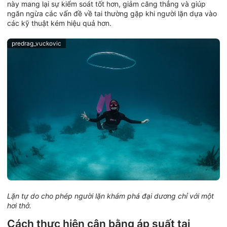
này mang lại sự kiểm soát tốt hơn, giảm căng thẳng và giúp
ngăn ngừa các vấn đề về tai thường gặp khi người lặn dựa vào
các kỹ thuật kém hiệu quả hơn.
predrag_vuckovic
Lặn tự do cho phép người lặn khám phá đại dương chỉ với một
hơi thở.
Cách thực hiện cân bằng áp suất tai