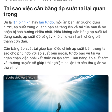
Tại sao việc cân bằng áp suất tai lại quan
trọng
Dù là
lặn bình khí
hay
lặn tự do
, mỗi lần bạn lặn xuống dưới
nước, áp suất xung quanh bạn sẽ tăng lên và tai của bạn là bộ
phận bị ảnh hưởng nhiều nhất. Nếu không cân bằng áp suất tai
đúng cách, áp suất đó sẽ gây khó chịu và nhanh chóng biến
thành cơn đau.
Cân bằng áp suất tai giúp bạn điều chỉnh áp suất bên trong tai
sao cho phù hợp với áp suất bên ngoài, từ đó bảo vệ tai và
ngăn chặn việc phải kết thúc ca lặn sớm. Cân bằng áp suất sớm
và thường xuyên sẽ giúp trải nghiệm ca lặn trở nên thư giãn và
thú vị hơn.
adobestock-artifirsov