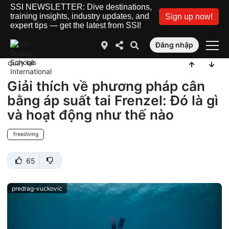
SSI NEWSLETTER: Dive destinations,
training insights, industry updates, and
Sign up now!
expert tips — get the latest from SSI!
Đăng nhập
quay lại
Giải thích về phương pháp cân
bằng áp suất tai Frenzel: Đó là gì
và hoạt động như thế nào
freediving
65
predrag-vuckovic