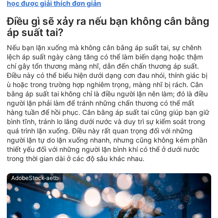
học được giải thích đơn giản
Điều gì sẽ xảy ra nếu bạn không cân bằng
áp suất tai?
Nếu bạn lặn xuống mà không cân bằng áp suất tai, sự chênh
lệch áp suất ngày càng tăng có thể làm biến dạng hoặc thậm
chí gây tổn thương màng nhĩ, dẫn đến chấn thương áp suất.
Điều này có thể biểu hiện dưới dạng cơn đau nhói, thính giác bị
ù hoặc trong trường hợp nghiêm trọng, màng nhĩ bị rách. Cân
bằng áp suất tai không chỉ là điều người lặn nên làm; đó là điều
người lặn phải làm để tránh những chấn thương có thể mất
hàng tuần để hồi phục. Cân bằng áp suất tai cũng giúp bạn giữ
bình tĩnh, tránh lo lắng dưới nước và duy trì sự kiểm soát trong
quá trình lặn xuống. Điều này rất quan trọng đối với những
người lặn tự do lặn xuống nhanh, nhưng cũng không kém phần
thiết yếu đối với những người lặn bình khí có thể ở dưới nước
trong thời gian dài ở các độ sâu khác nhau.
AdobeStock-aetb