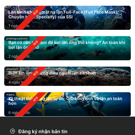
Lặn bình khí với mặt nạ lặn Full-Face (Full Face Mask):
Chuyên biệt (Specialty) của SSI
1 ngày trước
predragvuckovic
Bạn có cần biết bơi để bơi lặn ống thở không? An toàn khi
bơi lặn ống thở
2 ngày trước
unsplash
Biển ấm lên: Những điều người lặn cần biết
4 ngày trước
mares
Kỹ thuật thở trong lặn tự do: Giữ bình tĩnh và lặn an toàn
hơn
6 ngày trước
Đăng ký nhận bản tin