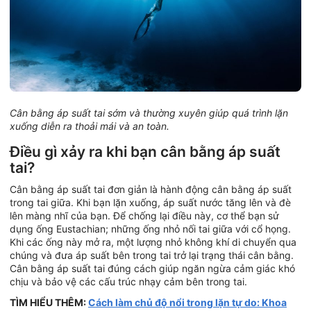
Cân bằng áp suất tai sớm và thường xuyên giúp quá trình lặn
xuống diễn ra thoải mái và an toàn.
Điều gì xảy ra khi bạn cân bằng áp suất
tai?
Cân bằng áp suất tai đơn giản là hành động cân bằng áp suất
trong tai giữa. Khi bạn lặn xuống, áp suất nước tăng lên và đè
lên màng nhĩ của bạn. Để chống lại điều này, cơ thể bạn sử
dụng ống Eustachian; những ống nhỏ nối tai giữa với cổ họng.
Khi các ống này mở ra, một lượng nhỏ không khí di chuyển qua
chúng và đưa áp suất bên trong tai trở lại trạng thái cân bằng.
Cân bằng áp suất tai đúng cách giúp ngăn ngừa cảm giác khó
chịu và bảo vệ các cấu trúc nhạy cảm bên trong tai.
TÌM HIỂU THÊM:
Cách làm chủ độ nổi trong lặn tự do: Khoa