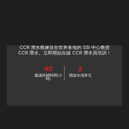
CCR Diving Instructor
您對全密閉式循環水肺 (CCR) 潛水充滿熱情
嗎？您想與他人分享這項開創性的運動嗎？成為
CCR 潛水教練並在世界各地的 SSI 中心教授
CCR 潛水。立即開始在線 CCR 潛水員培訓！
40
2
建議持續時間(小
開放水域單元
時)