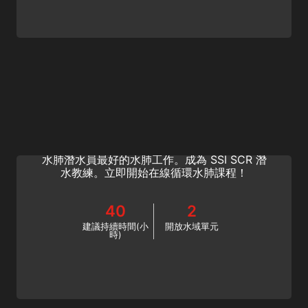
SCR Diving Instructor
深入了解半密閉式循環水肺 (SCR) 的世界。將
您的 SCR 潛水提升到一個新的水平，享受循環
水肺潛水員最好的水肺工作。成為 SSI SCR 潛
水教練。立即開始在線循環水肺課程！
40
2
建議持續時間(小
開放水域單元
時)