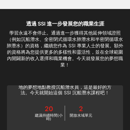
透過 SSI 進一步發展您的職業生涯
學習永遠不會停止。通過進一步獲得其他延伸領域證照
（例如沉船潛水、全密閉式循環水肺潛水和半密閉循環水
肺潛水）的資格，繼續您作為 SSI 專業人士的發展。額外
的資格將為您提供更多的多樣性和靈活性，並在全球範圍
內開闢新的收入選擇和職業機會。今天就發展您的夢想職
Extended Range Wreck Diving Instructor
業！
分享沉船潛水的快感並提升您的職業生涯。成為
SSI 延伸領域沉船潛水教練。如果您想在世界各
地的夢想地點教授沉船潛水員，這是最好的方
法。今天就開始這個 SSI 沉船潛水課程吧！
20
2
建議持續時間(小
開放水域單元
時)