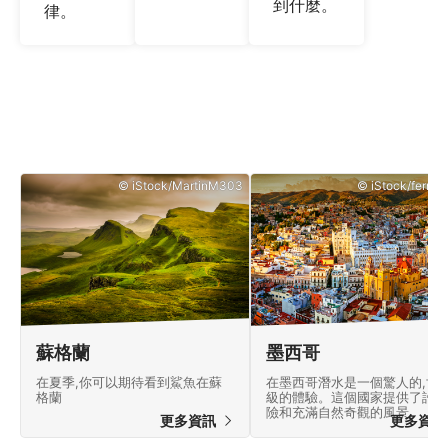
到什麼。
律。
© iStock/MartinM303
© iStock/ferrant
蘇格蘭
墨西哥
在夏季,你可以期待看到鯊魚在蘇
在墨西哥潛水是一個驚人的,世
格蘭
級的體驗。這個國家提供了許多
險和充滿自然奇觀的風景。
更多資訊
更多資