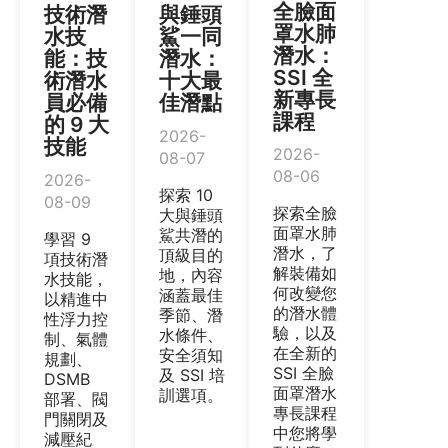
全臉面
技術潛
與錘頭
罩水肺
水技
鯊一同
潛水：
能：技
潛水：
SSI 全
術潛水
十大最
新專長
員必備
佳潛點
課程
的 9 大
2026-
技能
2026-
08-07
08-06
2026-
探索 10
08-09
探索全臉
大與錘頭
面罩水肺
鯊共潛的
學習 9
潛水，了
頂級目的
項技術潛
解裝備如
地，內容
水技能，
何改變您
涵蓋最佳
以精進中
的潛水體
季節、潛
性浮力控
驗，以及
水條件、
制、氣體
在全新的
安全須知
規劃、
SSI 全臉
及 SSI 培
DSMB
面罩潛水
訓選項。
部署、閥
專長課程
門關閉及
中您將學
減壓紀