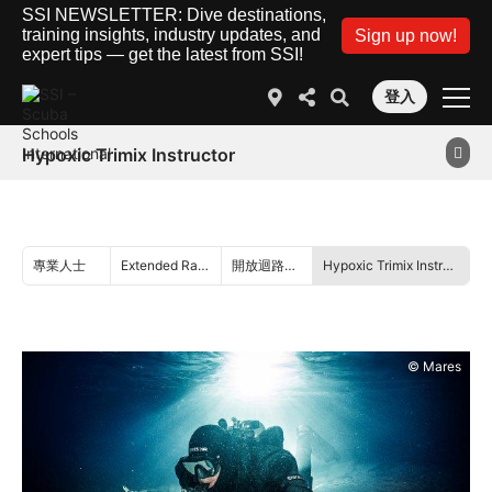
SSI NEWSLETTER: Dive destinations,
training insights, industry updates, and
Sign up now!
expert tips — get the latest from SSI!
登入
Hypoxic Trimix Instructor
專業人士
Extended Range
開放迴路潛水
Hypoxic Trimix Instructor
© Mares