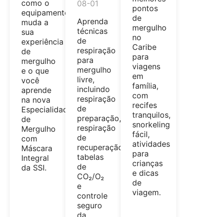
como o
08-01
pontos
equipamento
de
Aprenda
muda a
mergulho
técnicas
sua
no
de
experiência
Caribe
respiração
de
para
para
mergulho
viagens
mergulho
e o que
em
livre,
você
família,
incluindo
aprende
com
respiração
na nova
recifes
de
Especialidade
tranquilos,
preparação,
de
snorkeling
respiração
Mergulho
fácil,
de
com
atividades
recuperação,
Máscara
para
tabelas
Integral
crianças
de
da SSI.
e dicas
CO₂/O₂
de
e
viagem.
controle
seguro
da