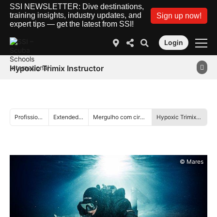
SSI NEWSLETTER: Dive destinations,
training insights, industry updates, and
Sign up now!
expert tips — get the latest from SSI!
Login
Hypoxic Trimix Instructor
Profissional
Extended Range
Mergulho com circuito aberto
Hypoxic Trimix Instructor
© Mares