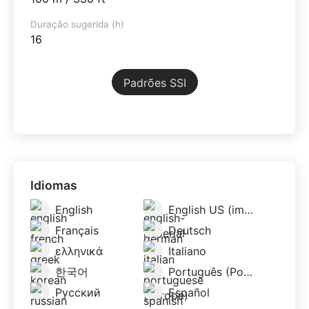
Duração sugerida (h)
16
Padrões SSI
Idiomas
English
English US (imperial)
Français
Deutsch
ελληνικά
Italiano
한국어
Português (Portugal)
Русский
Español