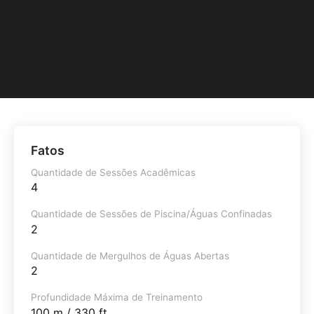
Fatos
Quantidade de Sessões Acadêmicas
4
Quantidade de Sessões de Piscina/Águas Confinadas
2
Quantidade de Mergulhos de Águas Abertas
2
Profundidade Máxima de Treinamento
100 m / 330 ft