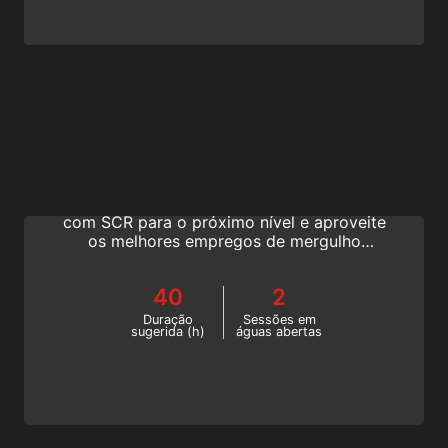
SCR Diving Instructor
Mergulhe fundo no mundo dos rebreathers
semifechados (SCR). Leve seu mergulho
com SCR para o próximo nível e aproveite
os melhores empregos de mergulho
autônomo para mergulhadores de
rebreather. Torne-se um instrutor de
40
2
mergulho SSI SCR. Comece este curso de
rebreather online agora!
Duração
Sessões em
sugerida (h)
águas abertas