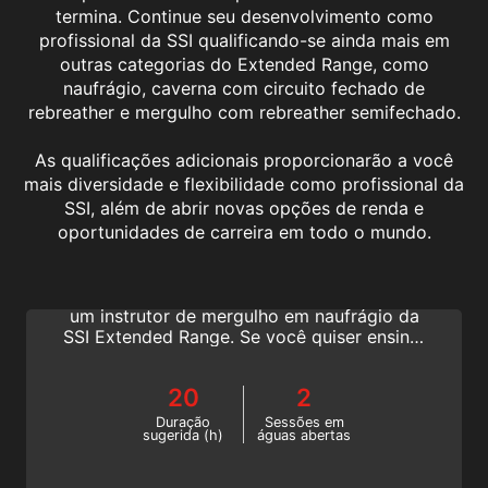
termina. Continue seu desenvolvimento como
profissional da SSI qualificando-se ainda mais em
outras categorias do Extended Range, como
naufrágio, caverna com circuito fechado de
rebreather e mergulho com rebreather semifechado.
As qualificações adicionais proporcionarão a você
mais diversidade e flexibilidade como profissional da
SSI, além de abrir novas opções de renda e
Extended Range Wreck Diving Instructor
oportunidades de carreira em todo o mundo.
Compartilhe a emoção do mergulho em
naufrágio e aprimore sua carreira. Torne-se
um instrutor de mergulho em naufrágio da
SSI Extended Range. Se você quiser ensinar
mergulhadores de naufrágio em locais de
sonho em todo o mundo, esta é a melhor
20
2
maneira de fazer isso. Comece hoje mesmo
este curso de mergulho em naufrágio da
Duração
Sessões em
sugerida (h)
águas abertas
SSI!