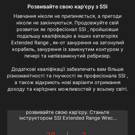
Розвивайте свою кар'єру з SSI
Навчання ніколи не припиняється, а пригоди
ніколи не закінчуються. Продовжуйте свій
розвиток як професіонал SSI , пройшовши
подальшу кваліфікацію в інших категоріях
Extended Range , як-от занурення на затонулий
корабель, занурення із замкнутим контуром у
печері та напівзамкнутий ребризер.
Додаткові кваліфікації забезпечать вам більше
різноманітності та гнучкості як професіонала SSI ,
а також відкриють нові варіанти отримання
Extended Range Wreck Diving Instructor
доходу та кар’єрних можливостей у всьому світі.
Поділіться гострими відчуттями від
занурення на затонулі кораблі та
розвивайте свою кар'єру. Станьте
інструктором SSI Extended Range Wreck
Diving. Якщо ви хочете навчати дайверів
в омріяних місцях по всьому світу, це
20
2
найкращий спосіб зробити це. Почніть