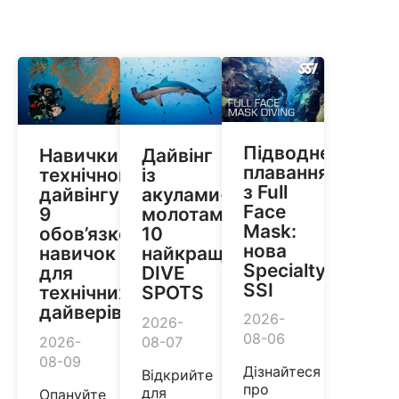
Підводне
Навички
Дайвінг
плавання
технічного
із
з Full
дайвінгу:
акулами-
Face
9
молотами:
Mask:
обов’язкових
10
нова
навичок
найкращих
Specialty
для
DIVE
SSI
технічних
SPOTS
дайверів
2026-
2026-
08-06
2026-
08-07
08-09
Дізнайтеся
Відкрийте
про
для
Опануйте