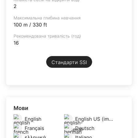
2
Максимальна глибина навчання
100 m / 330 ft
Рекомендована тривалість (год)
16
Стандарти SSI
Мови
English
English US (imperial)
Français
Deutsch
ελληνικά
Italiano