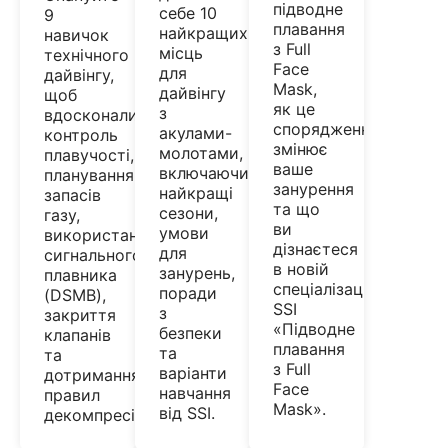
підводне
себе 10
9
плавання
найкращих
навичок
з Full
місць
технічного
Face
для
дайвінгу,
Mask,
дайвінгу
щоб
як це
з
вдосконалити
спорядження
акулами-
контроль
змінює
молотами,
плавучості,
ваше
включаючи
планування
занурення
найкращі
запасів
та що
сезони,
газу,
ви
умови
використання
дізнаєтеся
для
сигнального
в новій
занурень,
плавника
спеціалізації
поради
(DSMB),
SSI
з
закриття
«Підводне
безпеки
клапанів
плавання
та
та
з Full
варіанти
дотримання
Face
навчання
правил
Mask».
від SSI.
декомпресії.