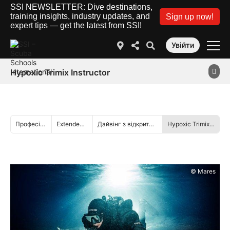
SSI NEWSLETTER: Dive destinations,
training insights, industry updates, and
Sign up now!
expert tips — get the latest from SSI!
Увійти
Hypoxic Trimix Instructor
Професіонал
Extended Range
Дайвінг з відкритим контуром
Hypoxic Trimix Instructor
© Mares