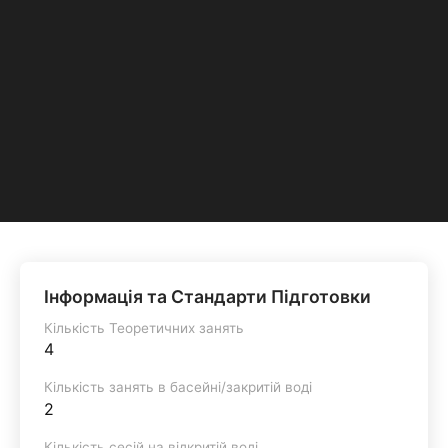
Інформація та Стандарти Підготовки
Кількість Теоретичних занять
4
Кількість занять в басейні/закритій воді
2
Кількість сесій на відкритій воді