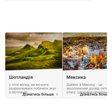
© iStock/MartinM303
© iStock/ferrant
Шотландія
Мексика
у літні місяці, ви можете
Дайвінг в Мексиці - це
розраховувати побачити акул
захоплюючий досвід світово
в Шотландії
класу. Ця країна пропонує
Дізнатись більше
Дізнатись більш
безліч пригод і ландшафт,
повний природних чудес.