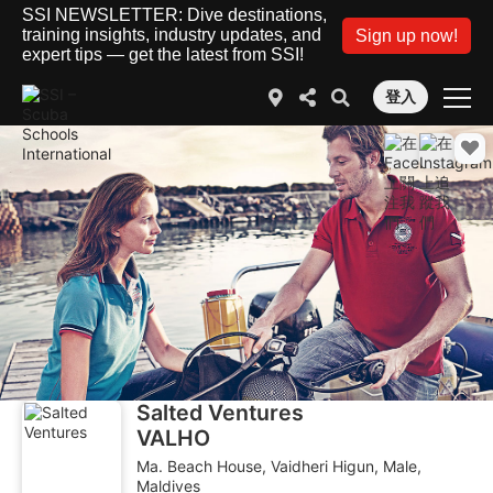
SSI NEWSLETTER: Dive destinations,
training insights, industry updates, and
Sign up now!
expert tips — get the latest from SSI!
登入
Salted Ventures
VALHO
Ma. Beach House, Vaidheri Higun, Male,
Maldives