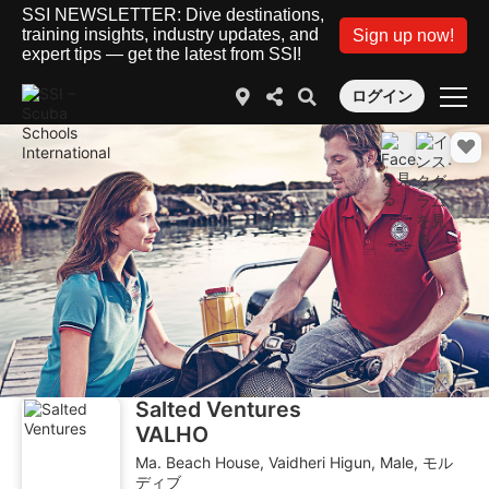
SSI NEWSLETTER: Dive destinations,
training insights, industry updates, and
Sign up now!
expert tips — get the latest from SSI!
ログイン
Salted Ventures
VALHO
Ma. Beach House, Vaidheri Higun, Male, モル
ディブ