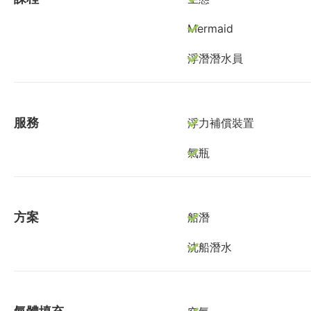
Mermaid
浮潛潛水員
服務
浮力補償裝置
氣瓶
方案
船潛
沈船潛水