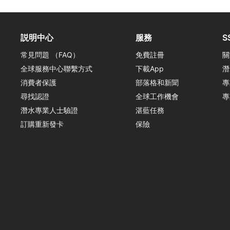
説明中心
服務
S
常見問題 （FAQ）
免費註冊
關
全球服務中心聯繫方式
下載App
潛
消費者保護
部落格和新聞
專
尋找認證
全球工作機會
專
潛水專業人士驗證
湛藍任務
訂購重新發卡
保險