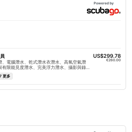
Powered by
US$299.78
員
€260.00
潛、電腦潛水、乾式潛水衣潛水、高氧空氣潛
與有限能見度潛水、完美浮力潛水、攝影與錄
沉船潛水
7 更多