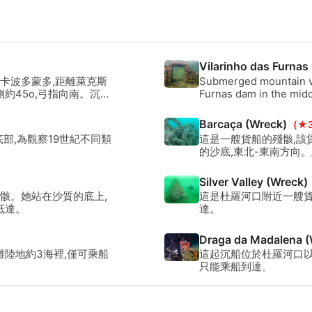
Vilarinho das Furnas
,卡波多蒙多,距離萊克斯
Submerged mountain vil
約45o,弓指向南。沉船
Furnas dam in the midd
by the margin.
Barcaça (Wreck)
(★3
底部,為觀察19世紀不同類
這是一艘貨船的殘骸,該
的沙底,東北-東南方向
Silver Valley (Wreck)
骸。她站在沙質的底上,
這是杜羅河口附近一艘貨
抵達。
達。
Draga da Madalena 
離陸地約3海裡,僅可乘船
這起沉船位於杜羅河口以
只能乘船到達。