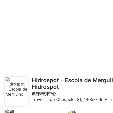
Hidrospot - Escola de Mergul
Hidrospot
教練培訓中心
Travessa do Choupelo, 31, 4405-759, Vila
課程
生態