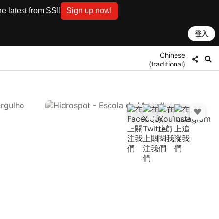
e latest from SSI!
Sign up now!
登入
Chinese
(traditional)