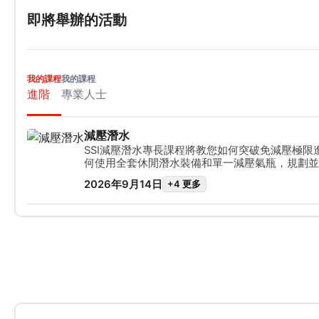
即將舉辦的活動
我的課程
我的課程
進階
專業人士
減壓潛水
SSI減壓潛水專長課程將教您如何突破免減壓極限
何使用全套休閒潛水裝備和單一減壓氣瓶，規劃並
的有限減壓潛水。您將學習並練習如何有效地使用
2026年9月14日
+4 更多
包括氣體更換、氣體整合、備用時間和水面停留時
用將變得得心應手，讓您無需花費數小時進行潛水
潛水。完成課程後，您將獲得SSI減壓潛水專長證
嘆的深潛點或大型沉船，而不受傳統免減壓極限的
旅將會更加精彩！