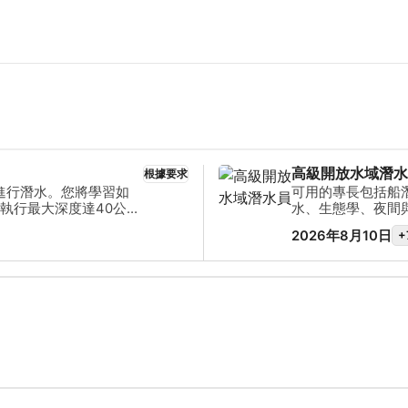
高級開放水域潛水
根據要求
進行潛水。您將學習如
可用的專長包括船
執行最大深度達40公尺
水、生態學、夜間
潛水電腦的各項功能，
影、搜索與尋回、
2026年8月10日
+
間。這些電腦功能的使
計劃即可完成有限減壓
書，並能夠探索令人驚
限制。您的潛水探險之