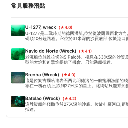
常見服務潛點
U-1277, wreck
(★4.0)
U-1277是二戰時期的德國潛艇,位於從波爾圖西北方向
碼頭10分鐘路程。它位於31米深的沙質底部,位於港口側
只能通過船進入。
Navio do Norte (Wreck)
(★4.1)
老沉船位於維拉切的S Paio外。棲息在33米深的沙質
型的大炮和迫擊炮提供了機會。只能乘船抵達。
Brenha (Wreck)
(★4.0)
這是位於吉爾哈達岩石西北明德洛的一艘拖網漁船的殘
靠在一塊石頭上,跌到27米深的星上。此網站只能乘船
Batelao (Wreck)
(★4.2)
這艘駁船的殘骸位於27米深的沙底。位於杜羅河口,距
抵達。