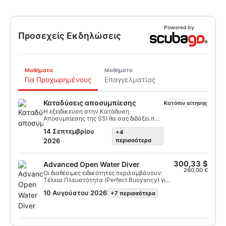
Powered by
Προσεχείς Εκδηλώσεις
Μαθήματα
Μαθήματα
Για Προχωρημένους
Επαγγελματίας
Καταδύσεις αποσυμπίεσης
Κατόπιν αίτησης
Η εξειδίκευση στην Κατάδυση
Αποσυμπίεσης της SSI θα σας διδάξει πώς
να καταδύεστε πέρα ​​από τα όρια χωρίς
14 Σεπτεμβρίου
+4
αποσυμπίεση. Θα μάθετε να σχεδιάζετε
και να εκτελείτε καταδύσεις σε μέγιστο
2026
περισσότερα
βάθος 40 μέτρων με περιορισμένη
αποσυμπίεση χρησιμοποιώντας το
πλήρες σύστημα καταδύσεων αναψυχής
300,33 $
Advanced Open Water Diver
και μία μόνο δεξαμενή αποσυμπίεσης. Θα
260,00 €
Οι διαθέσιμες ειδικότητες περιλαμβάνουν:
μάθετε και θα εξασκηθείτε στον τρόπο
Τέλεια Πλευστότητα (Perfect Buoyancy) για
αποτελεσματικής χρήσης των
Φωτογραφία & Βίντεο (Photo & Video) και
λειτουργιών του υπολογιστή κατάδυσης,
10 Αυγούστου 2026
+7 περισσότερα
Έρευνα & Ανάκτηση (Search & Recovery) για
συμπεριλαμβανομένων των αλλαγών
Καταδύσεις σε Ναυάγια (Wreck Diving).
αερίου, της ενσωμάτωσης αερίου, του
χρόνου εφεδρείας και του χρόνου
ανάδυσης. Η χρήση αυτών των
λειτουργιών του υπολογιστή θα γίνει