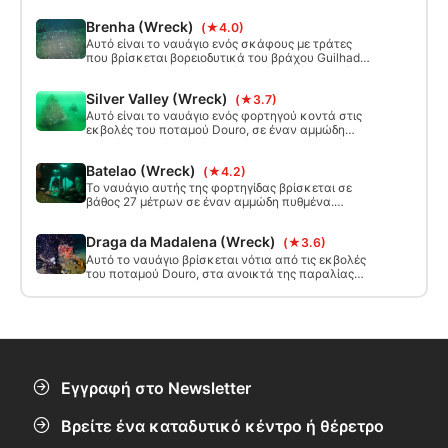
σκαρφαλωμένο σε αμμώδη βυθό 10 μέτρα βάθος
Brenha (Wreck)
(★4.0)
με βορειοανατολικό-νοτιοανατολικό
προσανατολισμό. Αυτή η ιστοσελίδα είναι
Αυτό είναι το ναυάγιο ενός σκάφους με τράτες
προσβάσιμη από την παραλία ή με βάρκα.
που βρίσκεται βορειοδυτικά του βράχου Guilhada,
Mindelo. Είναι σε ένα αμμώδη κάτω μέρος, κλίνει
ενάντια σε μια πέτρα, έπεσε στα δεξιά 27 μέτρα
Silver Valley (Wreck)
(★3.7)
βάθος. Αυτή η ιστοσελίδα είναι προσβάσιμη μόνο
με βάρκα.
Αυτό είναι το ναυάγιο ενός φορτηγού κοντά στις
εκβολές του ποταμού Douro, σε έναν αμμώδη
πυθμένα 14 μέτρα βάθος με προσανατολισμό
Δύσης-Ανατολής. Προσβάσιμο μόνο με βάρκα.
Batelao (Wreck)
(★4.2)
Το ναυάγιο αυτής της φορτηγίδας βρίσκεται σε
βάθος 27 μέτρων σε έναν αμμώδη πυθμένα.
Βρίσκεται στις εκβολές του ποταμού Douro,
περίπου 3 ναυτικά μίλια από την ξηρά, και είναι
Draga da Madalena (Wreck)
(★3.6)
προσβάσιμο μόνο με βάρκα.
Αυτό το ναυάγιο βρίσκεται νότια από τις εκβολές
του ποταμού Douro, στα ανοικτά της παραλίας
της Μανταλένα. Βρίσκεται σε αμμώδη βυθό με
μέγιστο βάθος 21 μέτρα. Προσβάσιμο μόνο με
βάρκα.
Εγγραφή στο Newsletter
Βρείτε ένα καταδυτικό κέντρο ή θέρετρο