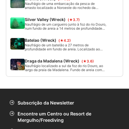
Naufrágio de uma embarcação da pesca de
arrasto localizado a Noroeste do rochedo da
Guilhada, Mindelo. O Brenha encontra-se num
fundo de areia, encostado a uma pedra, tombado
Silver Valley (Wreck)
(★3.7)
para estibordo a 27 metros de profundidade.
Acessivel por embarcação.
Naufrágio de um cargueiro junto à foz do rio Douro,
num fundo de areia a 14 metros de profundidade
com orientação Oeste-Este. Acessivel por
embarcação.
Batelao (Wreck)
(★4.2)
Naufrágio de um batelão a 27 metros de
profundidade em fundo de areia. Localizado ao
largo da foz do rio Douro, a aproximadamente 3
milhas náuticas de terra, acessivel apenas por
Draga da Madalena (Wreck)
(★3.6)
embarcação.
Naufrágio localizado a sul da foz do rio Douro, ao
largo da praia da Madalena. Fundo de areia com
profundidade máxima de 21 metros. Acessivel por
embarcação.
Subscrição da Newsletter
Encontre um Centro ou Resort de
Mergulho/Freediving