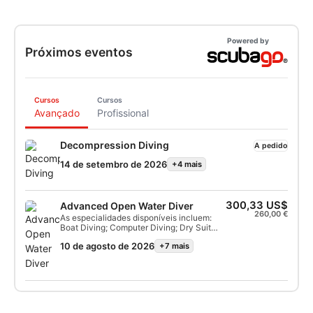
Powered by
Próximos eventos
Cursos
Cursos
Avançado
Profissional
Decompression Diving
A pedido
14 de setembro de 2026
+4 mais
300,33 US$
Advanced Open Water Diver
260,00 €
As especialidades disponíveis incluem:
Boat Diving; Computer Diving; Dry Suit
Diving; Enriched Air Nitrox; Ecology; Night
10 de agosto de 2026
+7 mais
& Limited Visibility; Perfect Buoyancy;
Photo & Video; Search & Recovery; Wreck
Diving