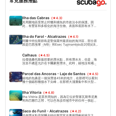
常見服務潛點
Ilha das Cabras
(★4.3)
其周圍地區受禁止狩獵和捕魚的市政法令的保護。因
此，有豐富和多樣化的海洋生物。表面和底部有水下電
纜，卡車底盤，錨和海王星雕像標記良好。
Ilha do Farol - Alcatrazes
(★4.1)
阿爾卡特拉斯群島是聖保羅州最原始的海洋區，部分原
因是巴西海軍（MB）和Esec Tupinambás自20世紀80
年代以來對使用的限制。在禁止潛水超過30年之後，水
肺潛水於2018年12月再次向民眾開放。
Calhaus
(★4.5)
拉傑德桑托斯最想要的潛水點，所有潛水夫，但是，海
況並不總是允許在卡爾豪斯潛水。此時，錨地沒有繩
索，船在運動，巨大的步驟被給予。真的很興奮！穿過
隧道的通道令人吃驚。
Parcel das Ancoras - Laje de Santos
(★4.5)
錨地的包裹是一個深潛達45米的地方，在那裡可以看到
幾十個錨和幾個水下尖峰，在那裡大淺灘集中和大型魚
類的視線是常見的。
Ilha Vitoria
(★4.8)
Ilha Vitéria 是眾所周知的，因為它位於聖塞瓦斯蒂尼奧
和烏巴圖巴之間，可以作為這些城市中的任何一個起
點。在這個島上，淺水潛水和深潛可以進行，是初學者
和高級潛水夫的選擇。
Saco do Funil - Alcatrazes
(★4.2)
這個潛水點是阿爾卡特拉斯雷富吉奧最隱蔽的地方之