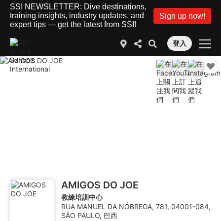
SSI NEWSLETTER: Dive destinations,
training insights, industry updates, and
Sign up now!
expert tips — get the latest from SSI!
登入
AMIGOS DO JOE
教練培訓中心
RUA MANUEL DA NÓBREGA, 781, 04001-084,
SÃO PAULO, 巴西