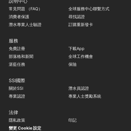
説明中心
常見問題 （FAQ）
全球服務中心聯繫方式
消費者保護
尋找認證
潛水專業人士驗證
訂購重新發卡
服務
免費註冊
下載App
部落格和新聞
全球工作機會
湛藍任務
保險
SSI國際
關於SSI
潛水員認證
專業認證
專業人士獎勵系統
法律
隱私政策
印記
變更 Cookie 設定