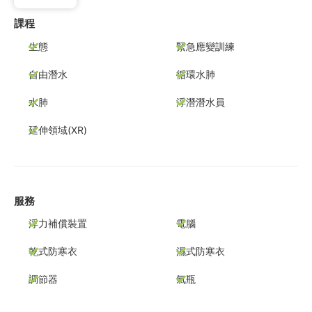
課程
生態
緊急應變訓練
自由潛水
循環水肺
水肺
浮潛潛水員
延伸領域(XR)
服務
浮力補償裝置
電腦
乾式防寒衣
濕式防寒衣
調節器
氣瓶