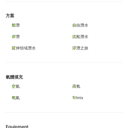
方案
船潛
自由潛水
岸潛
沈船潛水
延伸領域潛水
浮潛之旅
氣體填充
空氣
高氧
氧氣
Trimix
Equipment