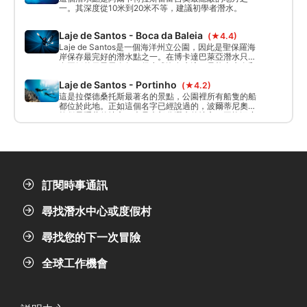
一。其深度從10米到20米不等，建議初學者潛水。
Laje de Santos - Boca da Baleia
(★4.4)
Laje de Santos是一個海洋州立公園，因此是聖保羅海
岸保存最完好的潛水點之一。在博卡達巴萊亞潛水只能
在平靜的日子里進行，很少或沒有水流，只能由先進和
經驗豐富的潛水夫進行。
Laje de Santos - Portinho
(★4.2)
這是拉傑德桑托斯最著名的景點，公園裡所有船隻的船
都位於此地。正如這個名字已經說過的，波爾蒂尼奧是
拉傑最隱蔽的地方，也是大部分潛水的地方。平均深度
為20米。
訂閱時事通訊
尋找潛水中心或度假村
尋找您的下一次冒險
全球工作機會