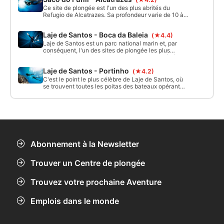
qui est une option pour les débutants et les
Ce site de plongée est l'un des plus abrités du
plongeurs avancés.
Refugio de Alcatrazes. Sa profondeur varie de 10 à
20 mètres et il est recommandé aux plongeurs
débutants.
Laje de Santos - Boca da Baleia
(★4.4)
Laje de Santos est un parc national marin et, par
conséquent, l'un des sites de plongée les plus
préservés de la côte de São Paulo. La plongée à
Boca da Baleia ne doit être pratiquée que par temps
Laje de Santos - Portinho
(★4.2)
calme, avec peu ou pas de courant, et uniquement
par des plongeurs avancés et expérimentés.
C'est le point le plus célèbre de Laje de Santos, où
se trouvent toutes les poitas des bateaux opérant
dans le parc. Comme son nom l'indique, Portinho est
l'endroit le plus abrité de Laje et où la plupart des
plongées sont effectuées. La profondeur moyenne
est de 20 mètres.
Abonnement à la Newsletter
Trouver un Centre de plongée
Trouvez votre prochaine Aventure
Emplois dans le monde