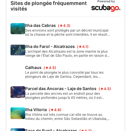
Powered by
Sites de plongée fréquemment
visités
Ilha das Cabras
(★4.3)
Ses environs sont protégés par un décret municipal
où la chasse et la pêche sont interdites. Il en résulte
une vie marine abondante et diversifiée. La zone est
bien délimitée en surface et au fond, on trouve des
Ilha do Farol - Alcatrazes
(★4.1)
câbles submergés, un châssis de camion, une ancre
et une statue de Neptune.
L'archipel des Alcatrazes est la zone marine la plus
vierge de l'État de São Paulo, en partie en raison des
restrictions d'utilisation établies par la marine
brésilienne (MB) et l'Esec Tupinambás depuis les
Calhaus
(★4.5)
années 1980. Après plus de 30 ans d'interdiction, la
plongée sous-marine a été de nouveau ouverte à la
Le point de plongée le plus convoité par tous les
population en décembre 2018.
plongeurs de Laje de Santos. Cependant, les
conditions de la mer ne permettent pas toujours de
plonger à Calhaus. A ce point, il n'y a pas de cordes
Parcel das Ancoras - Laje de Santos
(★4.5)
pour l'ancrage et le pas de géant est donné avec le
bateau en mouvement. Vraiment excitant ! Le
La parcelle des ancres est un endroit pour des
passage dans le tunnel est surprenant.
plongées profondes jusqu'à 45 mètres, où il est
possible de voir des dizaines d'ancres et aussi
plusieurs pinacles sous-marins, où se concentrent
Ilha Vitoria
(★4.8)
de grands bancs et où les observations de grands
poissons sont fréquentes.
Ilha Vitória est très connue car elle se trouve au
milieu du chemin, entre São Sebastião et Ubatuba,
et peut avoir comme point de départ n'importe
laquelle de ces municipalités. Sur cette île, on peut
Saco do Funil - Alcatrazes
(★4.2)
faire des plongées peu profondes et profondes, ce