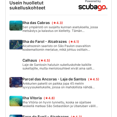
Powered by
Usein huolletut
sukelluskohteet
Ilha das Cabras
(★4.3)
Sen ympäristö on suojeltu kunnan asetuksella, jossa
metsästys ja kalastus on kielletty. Tämän
seurauksena merielämä on runsasta ja monipuolista.
Alue on hyvin merkitty pinnalla, ja pohjassa on
Ilha do Farol - Alcatrazes
(★4.1)
upotettuja kaapeleita, kuorma-auton alusta, ankkuri
ja Neptunuksen patsas.
Alcatrazesin saaristo on São Paulon osavaltion
koskemattomin merialue, mikä johtuu osittain
Brasilian laivaston (MB) ja Esec Tupinambásin 1980-
luvulta lähtien asettamista käyttörajoituksista. Yli 30
Calhaus
(★4.5)
vuoden kiellon jälkeen sukeltaminen avattiin jälleen
väestölle joulukuussa 2018.
Laje de Santosin halutuin sukelluskohde kaikille
sukeltajille, mutta meriolosuhteet eivät aina salli
sukeltamista Calhausissa. Tässä kohdassa ei ole
ankkurointiköysiä, ja jättiläisaskel annetaan veneen
Parcel das Ancoras - Laje de Santos
(★4.5)
ollessa liikkeessä. Todella jännittävää! Tunnelin läpi
kulkeminen on yllättävää.
Ankkurien paketti on paikka jopa 45 metrin
syvyyssukelluksille, joissa on mahdollista nähdä
kymmeniä ankkureita ja myös useita vedenalaisia
huippuja, joihin keskittyy suuria parvia ja joissa on
Ilha Vitoria
(★4.8)
usein havaintoja suurista kaloista.
Ilha Vitória on hyvin tunnettu, koska se sijaitsee
keskellä matkaa São Sebastiãon ja Ubatuban välillä,
ja sen lähtöpisteenä voi olla mikä tahansa näistä
kunnista. Tällä saarella voi sukeltaa matalalla ja
Saco do Funil - Alcatrazes
(★4.2)
syvällä, ja se on vaihtoehto sekä aloittelijoille että