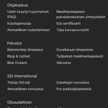
Ohjekeskus
Usein kysytyt kysymykset
Maailmanlaajuisen
(FAQ)
palvelukeskuksen yhteystiedot
Kuluttajansuoja
Etsi sertifikaatti
Ammatillinen todentaminen
Tilaa korvaava kortti
Palvelut
Rekisteröidy ilmaiseksi
Sovelluksen lataaminen
Blogi & Uutiset
Työpaikat maailmanlaajuisesti
Blue Oceans
Vakuutus
SSI International
Tietoja SSI:stä
Sukeltajan tunnustus
Ammatillinen tunnustus
Pro-palkkiojärjestelmä
Oikeudellinen