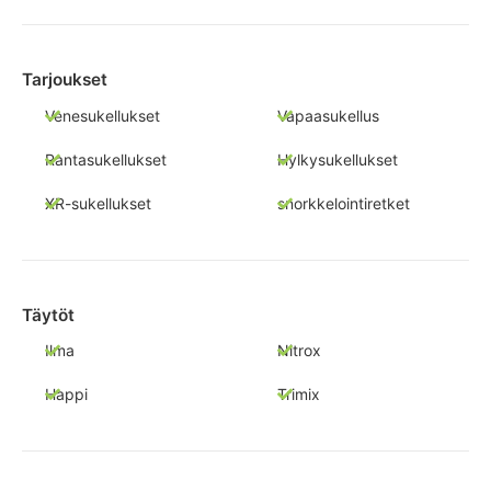
Tarjoukset
Venesukellukset
Vapaasukellus
Rantasukellukset
Hylkysukellukset
XR-sukellukset
snorkkelointiretket
Täytöt
Ilma
Nitrox
Happi
Trimix