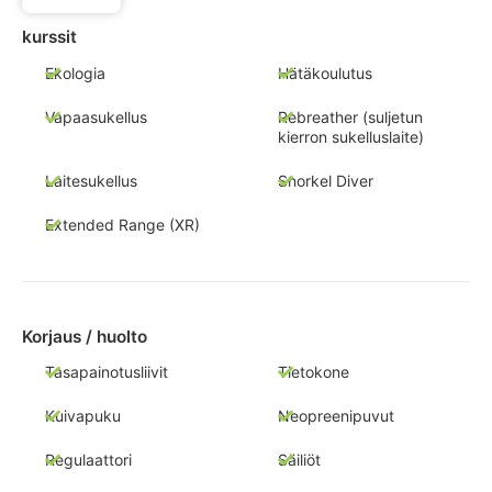
kurssit
Ekologia
Hätäkoulutus
Vapaasukellus
Rebreather (suljetun
kierron sukelluslaite)
Laitesukellus
Snorkel Diver
Extended Range (XR)
Korjaus / huolto
Tasapainotusliivit
Tietokone
Kuivapuku
Neopreenipuvut
Regulaattori
Säiliöt