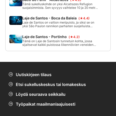
edistyneille sukeltajille.
Tämä sukelluskohde on yksi Alcatrazes Refugion
suojaisimmista. Sen syvyys vaihtelee 10 ja 20 metrin
välillä, ja sitä suositellaan aloitteleville sukeltajille.
Laje de Santos - Boca da Baleia
(★4.4)
Laje de Santos on valtion meripuisto, ja siksi se on
yksi São Paulon rannikon parhaiten suojelluista
sukelluskohteista. Boca da Baleiassa saa sukeltaa
vain rauhallisina päivinä, jolloin virtausta on vähän
Laje de Santos - Portinho
(★4.2)
tai ei lainkaan, ja vain kokeneet ja edistyneet
sukeltajat voivat sukeltaa siellä.
Tämä on Laje de Santosin tunnetuin kohta, jossa
sijaitsevat kaikki puistossa liikennöivien veneiden
laiturit. Kuten nimikin jo kertoo, Portinho on Lajen
suojaisin paikka, ja siellä tehdään suurin osa
sukelluksista. Keskisyvyys on 20 metriä.
Uutiskirjeen tilaus
Etsi sukelluskeskus tai lomakeskus
Löydä seuraava seikkailu
Työpaikat maailmanlaajuisesti