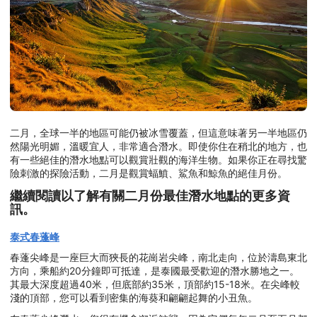
二月，全球一半的地區可能仍被冰雪覆蓋，但這意味著另一半地區仍
然陽光明媚，溫暖宜人，非常適合潛水。即使你住在稍北的地方，也
有一些絕佳的潛水地點可以觀賞壯觀的海洋生物。如果你正在尋找驚
險刺激的探險活動，二月是觀賞蝠鱝、鯊魚和鯨魚的絕佳月份。
繼續閱讀以了解有關二月份最佳潛水地點的更多資
訊。
泰式春蓬峰
春蓬尖峰是一座巨大而狹長的花崗岩尖峰，南北走向，位於濤島東北
方向，乘船約20分鐘即可抵達，是泰國最受歡迎的潛水勝地之一。
其最大深度超過40米，但底部約35米，頂部約15-18米。在尖峰較
淺的頂部，您可以看到密集的海葵和翩翩起舞的小丑魚。