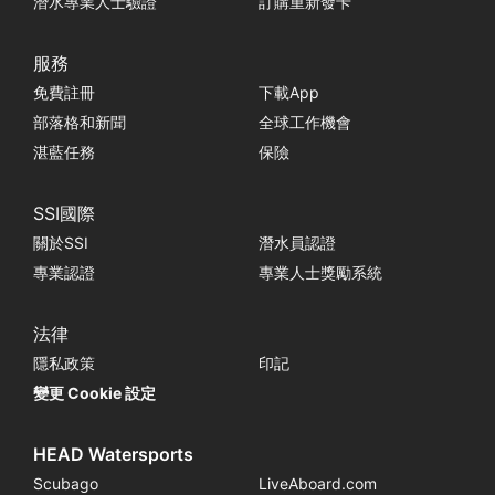
潛水專業人士驗證
訂購重新發卡
服務
免費註冊
下載App
部落格和新聞
全球工作機會
湛藍任務
保險
SSI國際
關於SSI
潛水員認證
專業認證
專業人士獎勵系統
法律
隱私政策
印記
變更 Cookie 設定
HEAD Watersports
Scubago
LiveAboard.com