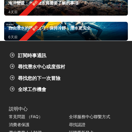
海洋變暖：水肺潛水員需要了解的事項
4天前
mares
自由潛水的呼吸技巧：保持冷靜，潛水更安全
6天前
訂閱時事通訊
尋找潛水中心或度假村
尋找您的下一次冒險
全球工作機會
説明中心
常見問題 （FAQ）
全球服務中心聯繫方式
消費者保護
尋找認證