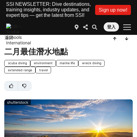
SSI NEWSLETTER: Dive destinations,
training insights, industry updates, and
Sign up now!
expert tips — get the latest from SSI!
登入
返回
二月最佳潛水地點
scuba diving
environment
marine life
wreck diving
extended range
travel
shutterstock