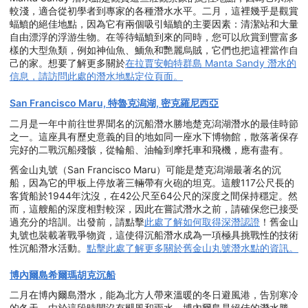
較淺，適合從初學者到專家的各種潛水水平。二月，這裡幾乎是觀賞
蝠鱝的絕佳地點，因為它有兩個吸引蝠鱝的主要因素：清潔站和大量
自由漂浮的浮游生物。在等待蝠鱝到來的同時，您可以欣賞到豐富多
樣的大型魚類，例如神仙魚、鮞魚和艷麗烏賊，它們也把這裡當作自
己的家。想要了解更多關於
在拉賈安帕特群島 Manta Sandy 潛水的
信息，請訪問此處的潛水地點定位頁面。
San Francisco Maru, 特魯克潟湖, 密克羅尼西亞
二月是一年中前往世界聞名的沉船潛水勝地楚克潟湖潛水的最佳時節
之一。這座具有歷史意義的目的地如同一座水下博物館，散落著保存
完好的二戰沉船殘骸，從輪船、油輪到摩托車和飛機，應有盡有。
舊金山丸號（San Francisco Maru）可能是楚克潟湖最著名的沉
船，因為它的甲板上停放著三輛帶有火砲的坦克。這艘117公尺長的
客貨船於1944年沈沒，在42公尺至64公尺的深度之間保持穩定。然
而，這艘船的深度相對較深，因此在嘗試潛水之前，請確保您已接受
過充分的培訓。出發前，請點擊
此處了解如何取得深潛認證
！舊金山
丸號也裝載著戰爭物資，這使得沉船潛水成為一項極具挑戰性的技術
性沉船潛水活動。
點擊此處了解更多關於舊金山丸號潛水點的資訊。
博內爾島希爾瑪胡克沉船
二月在博內爾島潛水，能為北方人帶來溫暖的冬日避風港，告別寒冷
的冬天。由於這段時間沒有颶風和雨水，博內爾島是絕佳的潛水勝