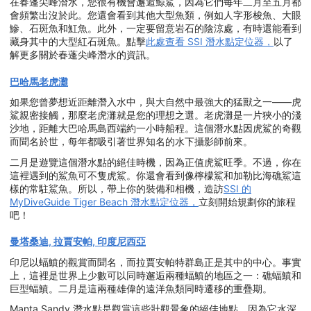
在春蓬尖峰潛水，您很有機會邂逅鯨鯊，因為它們每年二月至五月都
會頻繁出沒於此。您還會看到其他大型魚類，例如人字形梭魚、大眼
鰺、石斑魚和魟魚。此外，一定要留意岩石的陰涼處，有時還能看到
藏身其中的大型紅石斑魚。點擊
此處查看 SSI 潛水點定位器，
以了
解更多關於春蓬尖峰潛水的資訊。
巴哈馬老虎灘
如果您曾夢想近距離潛入水中，與大自然中最強大的猛獸之一——虎
鯊親密接觸，那麼老虎灘就是您的理想之選。老虎灘是一片狹小的淺
沙地，距離大巴哈馬島西端約一小時船程。這個潛水點因虎鯊的奇觀
而聞名於世，每年都吸引著世界知名的水下攝影師前來。
二月是遊覽這個潛水點的絕佳時機，因為正值虎鯊旺季。不過，你在
這裡遇到的鯊魚可不隻虎鯊。你還會看到像檸檬鯊和加勒比海礁鯊這
樣的常駐鯊魚。所以，帶上你的裝備和相機，造訪
SSI 的
MyDiveGuide Tiger Beach 潛水點定位器，
立刻開始規劃你的旅程
吧！
曼塔桑迪, 拉賈安帕, 印度尼西亞
印尼以蝠鱝的觀賞而聞名，而拉賈安帕特群島正是其中的中心。事實
上，這裡是世界上少數可以同時邂逅兩種蝠鱝的地區之一：礁蝠鱝和
巨型蝠鱝。二月是這兩種雄偉的遠洋魚類同時遷移的重疊期。
Manta Sandy 潛水點是觀賞這些壯觀景象的絕佳地點，因為它水深