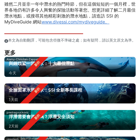
雖然二月並非一年中潛水的熱門時節，但在這個短短的一個月裡，世
界各地仍有許多令人興奮的探險活動等著您。想更詳細了解二月最佳
潛水地點，或搜尋其他精彩刺激的潛水地點，請造訪 SSI 的
MyDiveGuide 網站
www.divessi.com/mydiveguide。
本文為自動翻譯，可能包含些微不準確之處；如有疑問，請以英文原文為準。
更多
Alamy-Christian-Zappel
與錘頭鯊一同潛水：十大最佳潛點
今天
全臉面罩水肺潛水：SSI 全新專長課程
1天前
predragvuckovic
浮潛需要會游泳嗎？浮潛安全須知
2天前
unsplash