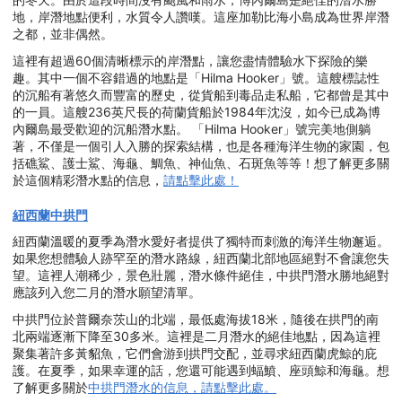
地，岸潛地點便利，水質令人讚嘆。這座加勒比海小島成為世界岸潛
之都，並非偶然。
這裡有超過60個清晰標示的岸潛點，讓您盡情體驗水下探險的樂
趣。其中一個不容錯過的地點是「Hilma Hooker」號。這艘標誌性
的沉船有著悠久而豐富的歷史，從貨船到毒品走私船，它都曾是其中
的一員。這艘236英尺長的荷蘭貨船於1984年沈沒，如今已成為博
內爾島最受歡迎的沉船潛水點。 「Hilma Hooker」號完美地側躺
著，不僅是一個引人入勝的探索結構，也是各種海洋生物的家園，包
括礁鯊、護士鯊、海龜、鯛魚、神仙魚、石斑魚等等！想了解更多關
於這個精彩潛水點的信息，
請點擊此處！
紐西蘭中拱門
紐西蘭溫暖的夏季為潛水愛好者提供了獨特而刺激的海洋生物邂逅。
如果您想體驗人跡罕至的潛水路線，紐西蘭北部地區絕對不會讓您失
望。這裡人潮稀少，景色壯麗，潛水條件絕佳，中拱門潛水勝地絕對
應該列入您二月的潛水願望清單。
中拱門位於普爾奈茨山的北端，最低處海拔18米，隨後在拱門的南
北兩端逐漸下降至30多米。這裡是二月潛水的絕佳地點，因為這裡
聚集著許多黃貂魚，它們會游到拱門交配，並尋求紐西蘭虎鯨的庇
護。在夏季，如果幸運的話，您還可能遇到蝠鱝、座頭鯨和海龜。想
了解更多關於
中拱門潛水的信息，請點擊此處。