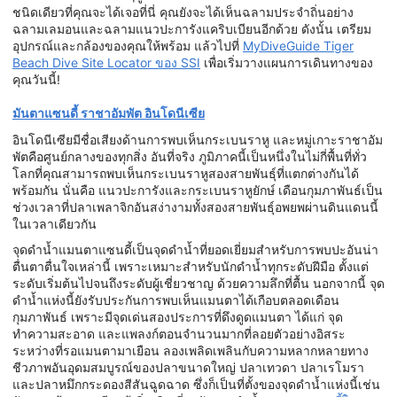
ชนิดเดียวที่คุณจะได้เจอที่นี่ คุณยังจะได้เห็นฉลามประจำถิ่นอย่าง
ฉลามเลมอนและฉลามแนวปะการังแคริบเบียนอีกด้วย ดังนั้น เตรียม
อุปกรณ์และกล้องของคุณให้พร้อม แล้วไปที่
MyDiveGuide Tiger
Beach Dive Site Locator ของ SSI
เพื่อเริ่มวางแผนการเดินทางของ
คุณวันนี้!
มันตาแซนดี้ ราชาอัมพัต อินโดนีเซีย
อินโดนีเซียมีชื่อเสียงด้านการพบเห็นกระเบนราหู และหมู่เกาะราชาอัม
พัตคือศูนย์กลางของทุกสิ่ง อันที่จริง ภูมิภาคนี้เป็นหนึ่งในไม่กี่พื้นที่ทั่ว
โลกที่คุณสามารถพบเห็นกระเบนราหูสองสายพันธุ์ที่แตกต่างกันได้
พร้อมกัน นั่นคือ แนวปะการังและกระเบนราหูยักษ์ เดือนกุมภาพันธ์เป็น
ช่วงเวลาที่ปลาเพลาจิกอันสง่างามทั้งสองสายพันธุ์อพยพผ่านดินแดนนี้
ในเวลาเดียวกัน
จุดดำน้ำแมนตาแซนดี้เป็นจุดดำน้ำที่ยอดเยี่ยมสำหรับการพบปะอันน่า
ตื่นตาตื่นใจเหล่านี้ เพราะเหมาะสำหรับนักดำน้ำทุกระดับฝีมือ ตั้งแต่
ระดับเริ่มต้นไปจนถึงระดับผู้เชี่ยวชาญ ด้วยความลึกที่ตื้น นอกจากนี้ จุด
ดำน้ำแห่งนี้ยังรับประกันการพบเห็นแมนตาได้เกือบตลอดเดือน
กุมภาพันธ์ เพราะมีจุดเด่นสองประการที่ดึงดูดแมนตา ได้แก่ จุด
ทำความสะอาด และแพลงก์ตอนจำนวนมากที่ลอยตัวอย่างอิสระ
ระหว่างที่รอแมนตามาเยือน ลองเพลิดเพลินกับความหลากหลายทาง
ชีวภาพอันอุดมสมบูรณ์ของปลาขนาดใหญ่ ปลาเทวดา ปลาเรโมรา
และปลาหมึกกระดองสีสันฉูดฉาด ซึ่งก็เป็นที่ตั้งของจุดดำน้ำแห่งนี้เช่น