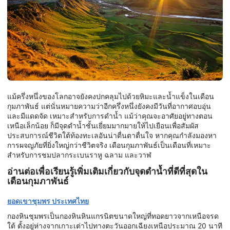
แม้ครึ่งหนึ่งของโลกอาจยังคงปกคลุมไปด้วยหิมะและน้ำแข็งในเดือน
กุมภาพันธ์ แต่นั่นหมายความว่าอีกครึ่งหนึ่งยังคงมีวันที่อากาศอบอุ่น
และมีแดดจัด เหมาะสำหรับการดำน้ำ แม้ว่าคุณจะอาศัยอยู่ทางตอน
เหนือเล็กน้อย ก็มีจุดดำน้ำชั้นเยี่ยมมากมายให้ไปเยือนเพื่อสัมผัส
ประสบการณ์ชีวิตใต้ท้องทะเลอันน่าตื่นตาตื่นใจ หากคุณกำลังมองหา
การผจญภัยที่ยิ่งใหญ่กว่าชีวิตจริง เดือนกุมภาพันธ์เป็นเดือนที่เหมาะ
สำหรับการชมปลากระเบนราหู ฉลาม และวาฬ
อ่านต่อเพื่อเรียนรู้เพิ่มเติมเกี่ยวกับจุดดำน้ำที่ดีที่สุดใน
เดือนกุมภาพันธ์
ยอดเขาชุมพร ประเทศไทย
กองหินชุมพรเป็นกองหินหินแกรนิตขนาดใหญ่ที่ทอดยาวจากเหนือจรด
ใต้ ตั้งอยู่ห่างจากเกาะเต่าไปทางตะวันออกเฉียงเหนือประมาณ 20 นาที