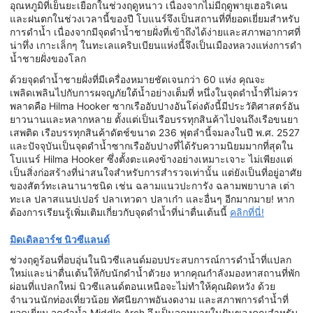
อุณหภูมิที่เย็นยะเยือกในช่วงฤดูหนาว เนื่องจากไม่มีฤดูพายุเฮอริเคน
และฝนตกในช่วงเวลานี้ของปี โบแนร์จึงเป็นสถานที่ที่ยอดเยี่ยมสำหรับ
การดำน้ำ เนื่องจากมีจุดดำน้ำชายฝั่งที่เข้าถึงได้ง่ายและสภาพอากาศที่
น่าทึ่ง เกาะเล็กๆ ในทะเลแคริบเบียนแห่งนี้จึงเป็นเมืองหลวงแห่งการดำ
น้ำชายฝั่งของโลก
ด้วยจุดดำน้ำชายฝั่งที่มีเครื่องหมายชัดเจนกว่า 60 แห่ง คุณจะ
เพลิดเพลินไปกับการผจญภัยใต้น้ำอย่างเต็มที่ หนึ่งในจุดดำน้ำที่ไม่ควร
พลาดคือ Hilma Hooker ซากเรืออับปางอันโด่งดังนี้มีประวัติศาสตร์อัน
ยาวนานและหลากหลาย ตั้งแต่เป็นเรือบรรทุกสินค้าไปจนถึงเรือขนยา
เสพติด เรือบรรทุกสินค้าดัตช์ขนาด 236 ฟุตลำนี้จมลงในปี พ.ศ. 2527
และปัจจุบันเป็นจุดดำน้ำซากเรืออับปางที่ได้รับความนิยมมากที่สุดใน
โบแนร์ Hilma Hooker ซึ่งตั้งตะแคงข้างอย่างเหมาะเจาะ ไม่เพียงแต่
เป็นสิ่งก่อสร้างที่น่าสนใจสำหรับการสำรวจเท่านั้น แต่ยังเป็นที่อยู่อาศัย
ของสัตว์ทะเลนานาชนิด เช่น ฉลามแนวปะการัง ฉลามพยาบาล เต่า
ทะเล ปลาสแนปเปอร์ ปลาเทวดา ปลาเก๋า และอื่นๆ อีกมากมาย! หาก
ต้องการเรียนรู้เพิ่มเติมเกี่ยวกับจุดดำน้ำที่น่าตื่นเต้นนี้
คลิกที่นี่!
มิดเดิลอาร์ช นิวซีแลนด์
ช่วงฤดูร้อนที่อบอุ่นในนิวซีแลนด์มอบประสบการณ์การดำน้ำที่แปลก
ใหม่และน่าตื่นเต้นให้กับนักดำน้ำตัวยง หากคุณกำลังมองหาสถานที่พัก
ผ่อนที่แปลกใหม่ นิวซีแลนด์ตอนเหนือจะไม่ทำให้คุณผิดหวัง ด้วย
จำนวนนักท่องเที่ยวน้อย ทัศนียภาพอันงดงาม และสภาพการดำน้ำที่
ยอดเยี่ยม จุดดำน้ำ Middle Arch จึงเป็นจุดหมายในฝันของคุณสำหรับ