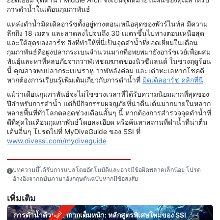
การดำน้ำในเดือนกุมภาพันธ์
แหล่งดำน้ำมิดเดิลอาร์ชตั้งอยู่ทางตอนเหนือสุดของพัวร์ไนท์ส มีความ
ลึกถึง 18 เมตร และลาดลงไปจนถึง 30 เมตรขึ้นไปทางตอนเหนือสุด
และใต้สุดของอาร์ช สิ่งที่ทำให้ที่นี่เป็นจุดดำน้ำที่ยอดเยี่ยมในเดือน
กุมภาพันธ์คือฝูงปลากระเบนจำนวนมากที่อพยพมายังอาร์ชเวย์เพื่อผสม
พันธุ์และหาที่หลบภัยจากวาฬเพชฌฆาตของนิวซีแลนด์ ในช่วงฤดูร้อน
นี้ คุณอาจพบปลากระเบนราหู วาฬหลังค่อม และเต่าทะเลหากโชคดี
หากต้องการเรียนรู้เพิ่มเติมเกี่ยวกับการดำน้ำที่
มิดเดิลอาร์ช คลิกที่นี่
แม้ว่าเดือนกุมภาพันธ์จะไม่ใช่ช่วงเวลาที่ได้รับความนิยมมากที่สุดของ
ปีสำหรับการดำน้ำ แต่ก็มีกิจกรรมผจญภัยที่น่าตื่นเต้นมากมายในหลาก
หลายพื้นที่ทั่วโลกตลอดช่วงเดือนสั้นๆ นี้ หากต้องการสำรวจจุดดำน้ำที่
ดีที่สุดในเดือนกุมภาพันธ์โดยละเอียด หรือค้นหาสถานที่ดำน้ำที่น่าตื่น
เต้นอื่นๆ โปรดไปที่ MyDiveGuide ของ SSI ที่
www.divessi.com/mydiveguide
บทความนี้ได้รับการแปลโดยอัตโนมัติและอาจมีข้อผิดพลาดเล็กน้อย โปรด
อ้างอิงจากฉบับภาษาอังกฤษต้นฉบับหากมีข้อสงสัย
เพิ่มเติม
การดำน้ำด้วยหน้ากากเต็มหน้า: หลักสูตรพิเศษใหม่ของ SSI