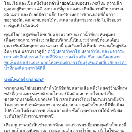
โดยเรือ และเป็นหนึ่งในจุดดำน้ำยอดนิยมของประเทศไทย ความลึก
สูงสุดอยู่ที่มากกว่า 40 เมตร แต่ที่ฐานของกองหินมีความลึกประมาณ
35 เมตร และที่ยอดมีความลึก 15-18 เมตร บริเวณยอดที่ตื้นกว่า
ของกองหิน คุณจะพบดอกไม้ทะเลหนาแน่นสวยงาม เต็มไปด้วยปลา
การ์ตูนที่กำลังเต้นรำ
คุณมีโอกาสสูงที่จะได้พบกับฉลามวาฬขณะดำน้ำที่กองหินชุมพร
เนื่องจากฉลามวาฬจะมาเยือนบริเวณนี้เป็นประจำทุกปีตั้งแต่เดือน
กุมภาพันธ์ถึงพฤษภาคม นอกจากนี้ คุณยังจะได้เห็นปลาขนาดใหญ่ชนิด
อื่นๆ เช่น ปลาบาราคูด้า
ตัวผู้ ปลาเก๋าตาโต ปลาเก๋าหิน และปลากระ
เบน อย่าลืมสำรวจบริเวณที่มีร่มเงาของโขดหิน ซึ่งบางครั้งคุณอาจ
พบเห็นปลาเก๋าแดงขนาดใหญ่ซ่อนตัวอยู่ เรียนรู้เพิ่มเติมเกี่ยวกับการดำ
น้ำที่กองหินชุมพรได้ที่นี่
หาดไทเกอร์ บาฮามาส
หากคุณเคยใฝ่ฝันอยากดำน้ำใกล้ชิดกับฉลามเสือ หนึ่งในสัตว์ร้ายที่ทรง
พลังที่สุดของธรรมชาติ หาดไทเกอร์คือคำตอบ หาดไทเกอร์เป็น
ชายหาดทรายตื้นขนาดเล็ก ใช้เวลาเดินทางโดยเรือประมาณหนึ่งชั่ว
โมงจากเวสต์เอนด์ของเกาะแกรนด์บาฮามา จุดดำน้ำแห่งนี้มีชื่อเสียง
ไปทั่วโลกในด้านการพบเห็นฉลามเสือ ซึ่งดึงดูดช่างภาพใต้น้ำชื่อดัง
ระดับโลกให้มาถ่ายภาพทุกปี
เดือนกุมภาพันธ์เป็นช่วงเวลาที่เหมาะแก่การมาเยี่ยมชมจุดดำน้ำแห่งนี้
เพราะเป็นช่วงพีคของฤดูกาลฉลามเสือ อย่างไรก็ตาม เสือไม่ใช่ฉลาม