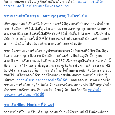
กัน หากต้องการเรียนรู้เพิ่มเติมเกี่ยวกับการดำน้ำ
แมนตาแซนดี้ใน
ราชาอัมพัต โปรดไปที่หน้าค้นหาจุดดำน้ำที่นี่
ซานฟรานซิสโก มารู ทะเลสาบชุก (ทรัค) ไมโครนีเซีย
เดือนกุมภาพันธ์เป็นหนึ่งในช่วงเวลาที่ดีที่สุดของปีสำหรับการดำน้ำชม
ซากเรืออับปางที่โด่งดังที่สุดในโลก ณ ทะเลสาบชุก จุดหมายปลายทาง
ทางประวัติศาสตร์แห่งนี้คือพิพิธภัณฑ์ใต้น้ำที่เต็มไปด้วยซากเรืออับปาง
สมัยสงครามโลกครั้งที่ 2 ที่ได้รับการอนุรักษ์ไว้อย่างดี ตั้งแต่เรือและเรือ
บรรทุกน้ำมัน ไปจนถึงรถจักรยานยนต์และเครื่องบิน
ซากเรือซานฟรานซิสโกมารูน่าจะเป็นซากเรืออับปางที่มีชื่อเสียงที่สุด
ในทะเลสาบชุก เนื่องจากมีรถถังสามคันพร้อมปืนใหญ่ติดตั้งอยู่บน
ดาดฟ้า ซากเรือถูกจมลงในปี พ.ศ. 2487 เรือบรรทุกสินค้าโดยสารลำนี้
มีความยาว 117 เมตร ตั้งอยู่บนกระดูกงูเรือที่ระดับความลึกระหว่าง 42
ถึง 64 เมตร อย่างไรก็ตาม การดำน้ำครั้งนี้ค่อนข้างลึก ดังนั้นควรตรวจ
สอบให้แน่ใจว่าคุณได้รับการฝึกฝนอย่างเพียงพอก่อนลงดำน้ำ เรียนรู้
เกี่ยวกับ
การรับใบรับรองการดำน้ำลึกได้ที่นี่
ก่อนออกเดินทาง! ซากเรือ
ซานฟรานซิสโกมารูยังเต็มไปด้วยอุปกรณ์ทางทหาร ทำให้เป็นจุดดำน้ำ
สำรวจซากเรืออับปางที่น่าสนใจ เรียนรู้เพิ่มเติมเกี่ยวกับ
จุดดำน้ำ
ซานฟรานซิสโกมารูได้ที่นี่
ซากเรือ Hilma Hooker ที่โบแนร์
การดำน้ำที่โบแนร์ในเดือนกุมภาพันธ์ช่วยให้ชาวเหนือได้หลีกหนีจาก