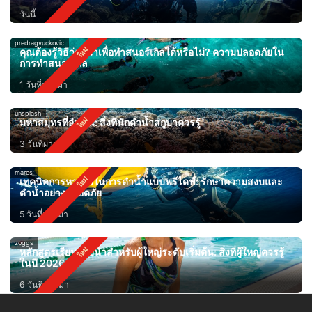
วันนี้
predragvuckovic
คุณต้องรู้วิธีว่ายน้ำเพื่อทำสนอร์เกิลได้หรือไม่? ความปลอดภัยใน
การทำสนอร์เกิล
1 วันที่ผ่านมา
unsplash
มหาสมุทรที่อุ่นขึ้น: สิ่งที่นักดำน้ำสกูบาควรรู้
3 วันที่ผ่านมา
mares
เทคนิคการหายใจในการดำน้ำแบบฟรีไดฟ์: รักษาความสงบและ
ดำน้ำอย่างปลอดภัย
5 วันที่ผ่านมา
zoggs
หลักสูตรเรียนว่ายน้ำสำหรับผู้ใหญ่ระดับเริ่มต้น: สิ่งที่ผู้ใหญ่ควรรู้
ในปี 2026
6 วันที่ผ่านมา