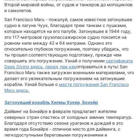
Второй мировой войны, от судов и танкеров до мотоциклов
и самолетов.
San Francisco Maru - пожалуй, самое известное затонувшее
судно в лагуне Чуук, благодаря трем танкам с пушками,
которые находятся на его палубе. Затонувшее в 1944 году,
это 117-метровое грузопассажирское судно покоится на
ровном киле между 42 и 64 метрами. Однако это
относительно глубокое погружение, поэтому убедись, что
ты прошел соответствующую подготовку, прежде чем
совершить это погружение. Узнай о получении
сертификата
Deep Diving здесь, перед тем как
отправиться в путь! San
Francisco Maru также загружен военными материалами, что
делает его увлекательным погружением на затонувшие
корабли. Узнай больше о
месте погружения San Francisco
Maru здесь.
Затонувший корабль Хилмы Хукер, Бонэйр
Дайвинг на Бонайре в феврале предлагает жителям
северных стран спастись от холодных зимних температур.
Благодаря отсутствию сезона ураганов и дождей в это
время года Бонайре - отличное место для дайвинга, с
легкодоступными береговыми погружениями и