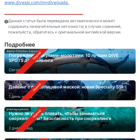
www.divessi.com/mydiveguide.
Данная статья была переведена автоматически и может
содержать незначительные неточности; в случае сомнений,
пожалуйста, обратитесь к оригинальной английской версии.
Подробнее
Alamy-Christian-Zappel
Погружения с акулами-молотами: 10 лучших DIVE
SPOTS для дайвинга
Сегодня
Дайвинг с полнолицевой маской: новая Specialty SSI
1 день назад
predragvuckovic
Нужно ли уметь плавать, чтобы заниматься
сноркелингом? Безопасность при сноркелинге
2 дней назад