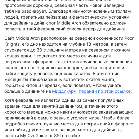
проторенной дорожки, северная часть Новой Зеландии
тебя не разочарует. Благодаря немногочисленным толпам
людей, трепетным пейзажам и фантастическим условиям
для дайвинга дайв-спот Middle Arch обязательно должен
попасть в твой февральский список ведер для дайвинга.
Сайт Middle Arch расположен на северной оконечности Poor
Knights, его дно находится на глубине 18 метров, а затем
спускается до 30 с лишним метров на северном и южном
концах арки. Что делает это место отличным для
погружения в феврале, так это многочисленные скопления
скатов, которые приплывают к арке, чтобы спариться и
найти защиту у новозеландских касаток. В эти летние
месяцы ты также можешь встретить скатов манта,
горбатых китов и черепах, если повезет. Чтобы узнать
больше о дайвинге на
Миддл-Арч, перейди по этой ссылке.
Хотя февраль не является одним из самых популярных
времен года для занятий дайвингом, в течение этого
короткого месяца можно найти множество захватывающих
приключений в самых разных уголках мира. Чтобы более
подробно изучить лучшие места для погружений в феврале
или найти другие захватывающие места для дайвинга,
посети MyDiveGuide от SSI на сайте