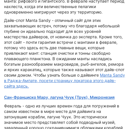
манта: рифового и гигантского. В феврале наступает период
нахлеста, когда эти величественные пелагики
одновременно мигрируют через эту территорию.
Дайв-спот Manta Sandy - отличный сайт для этих
захватывающих встреч, потому что благодаря небольшой
глубине он идеально подходит для всех уровней
мастерства дайверов, от новичка до эксперта. Кроме того,
этот сайт - почти гарантия встречи с мантами в феврале,
потому что здесь есть две главные вещи, которые
привлекают мант: станция очистки и тонны свободно
плавающего планктона. В ожидании манты насладись
богатым разнообразием макровидов, рыб-ангелов, ремора
и ярких каракатиц, которые также называют этот дайв-спот
своим домом. Чтобы узнать больше о дайвинге
Manta Sandy
в Раджа-Ампате, посети страницу локатора этого дайв-
сайта здесь.
Сан-Франциско Мару, лагуна Чуук (Трук), Микронезия
Февраль - одно из лучших времен года для погружений в
самом известном в мире месте для дайвинга на
затонувшие корабли, лагуне Чуук. Это исторически
значимое место представляет собой подводный музей,
заваленный хорошо сохранившимися обломками кораблей