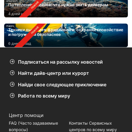
unsplash
Потепление океанов: что нужно знать дайверам
4 дней назад
mares
Техники дыхания в фридайвинге: сохраняй спокойствие
и погружайся безопаснее
6 дней назад
Подписаться на рассылку новостей
Найти дайв-центр или курорт
Найди свое следующее приключение
Работа по всему миру
Центр помощи
FAQ (Часто задаваемые
Контакты Сервисных
вопросы)
центров по всему миру