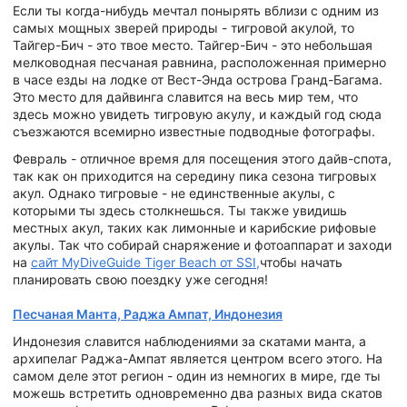
Если ты когда-нибудь мечтал понырять вблизи с одним из
самых мощных зверей природы - тигровой акулой, то
Тайгер-Бич - это твое место. Тайгер-Бич - это небольшая
мелководная песчаная равнина, расположенная примерно
в часе езды на лодке от Вест-Энда острова Гранд-Багама.
Это место для дайвинга славится на весь мир тем, что
здесь можно увидеть тигровую акулу, и каждый год сюда
съезжаются всемирно известные подводные фотографы.
Февраль - отличное время для посещения этого дайв-спота,
так как он приходится на середину пика сезона тигровых
акул. Однако тигровые - не единственные акулы, с
которыми ты здесь столкнешься. Ты также увидишь
местных акул, таких как лимонные и карибские рифовые
акулы. Так что собирай снаряжение и фотоаппарат и заходи
на
сайт MyDiveGuide Tiger Beach от SSI,
чтобы начать
планировать свою поездку уже сегодня!
Песчаная Манта, Раджа Ампат, Индонезия
Индонезия славится наблюдениями за скатами манта, а
архипелаг Раджа-Ампат является центром всего этого. На
самом деле этот регион - один из немногих в мире, где ты
можешь встретить одновременно два разных вида скатов