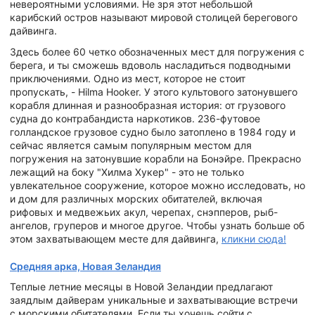
невероятными условиями. Не зря этот небольшой
карибский остров называют мировой столицей берегового
дайвинга.
Здесь более 60 четко обозначенных мест для погружения с
берега, и ты сможешь вдоволь насладиться подводными
приключениями. Одно из мест, которое не стоит
пропускать, - Hilma Hooker. У этого культового затонувшего
корабля длинная и разнообразная история: от грузового
судна до контрабандиста наркотиков. 236-футовое
голландское грузовое судно было затоплено в 1984 году и
сейчас является самым популярным местом для
погружения на затонувшие корабли на Бонэйре. Прекрасно
лежащий на боку "Хилма Хукер" - это не только
увлекательное сооружение, которое можно исследовать, но
и дом для различных морских обитателей, включая
рифовых и медвежьих акул, черепах, снэпперов, рыб-
ангелов, груперов и многое другое. Чтобы узнать больше об
этом захватывающем месте для дайвинга,
кликни сюда!
Средняя арка, Новая Зеландия
Теплые летние месяцы в Новой Зеландии предлагают
заядлым дайверам уникальные и захватывающие встречи
с морскими обитателями. Если ты хочешь сойти с