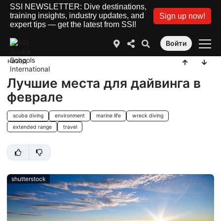
SSI NEWSLETTER: Dive destinations,
training insights, industry updates, and
Sign up now!
expert tips — get the latest from SSI!
Войти
назад
Лучшие места для дайвинга в
феврале
scuba diving
environment
marine life
wreck diving
extended range
travel
shutterstock