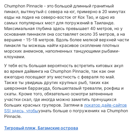
Chumphon Pinnacle - это большой длинный гранитный
пинакл, вытянутый с севера на юг, примерно в 20 минутах
езды на лодке на северо-восток от Кох Тао, и одно из
самых популярных мест для погружений в Таиланде.
Максимальная глубина здесь превышает 40 метров, но у
основания пиннакля она составляет около 35 метров, а на
вершине - 15-18 метров. Вдоль более мелкой верхней части
пинакля ты можешь найти красивое скопление плотных
морских анемонов, наполненных танцующими рыбами-
клоунами.
У тебя есть большая вероятность встретить китовых акул
во время дайвинга на Chumphon Pinnacle, так как они
ежегодно посещают эту местность с февраля по май.
Также ты увидишь других крупных рыб, таких как
шевронная барракуда, большеглазый тревалли, рокфиш и
скаты. Кроме того, обязательно осмотри затененные
участки скал, где иногда можно заметить прячущихся
больших красных груперов. Загляни в
локатор дайв-сайтов
SSI здесь, чтобы
узнать больше о погружениях на Chumphon
Pinnacle.
Тигровый пляж, Багамские острова